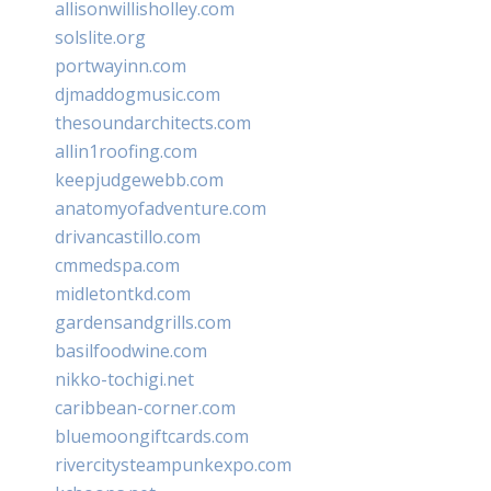
allisonwillisholley.com
solslite.org
portwayinn.com
djmaddogmusic.com
thesoundarchitects.com
allin1roofing.com
keepjudgewebb.com
anatomyofadventure.com
drivancastillo.com
cmmedspa.com
midletontkd.com
gardensandgrills.com
basilfoodwine.com
nikko-tochigi.net
caribbean-corner.com
bluemoongiftcards.com
rivercitysteampunkexpo.com