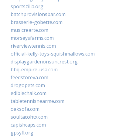
sportszilla.org
batchprovisionsbar.com
brasserie-gobette.com
musicrearte.com
morseysfarms.com
riverviewtennis.com
official-kelly-toys-squishmallows.com
displaygardenonsuncrest.org
bbq-empire-usa.com
feedstoreva.com
drogopets.com
ediblechalk.com
tabletennisnearme.com
oaksofa.com
soultacohtx.com
capishcaps.com
gpsyfl.org