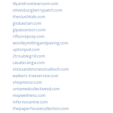
lilyandrosetearoom.com
olivesburgberrypatch.com
theslushkids.com
giobastian.com
glpascensori.com
rifloorepoxy.com
woolleymillingandpaving.com
uptonpvd.com
2troublegrill.com
casateranga.com
sticksandstonesstudiooh.com
walkers-treeservice.com
shopmossi.com
untamedcollectivesd.com
mxpwellness.com
infernocanine.com
thepaperhousecollection.com