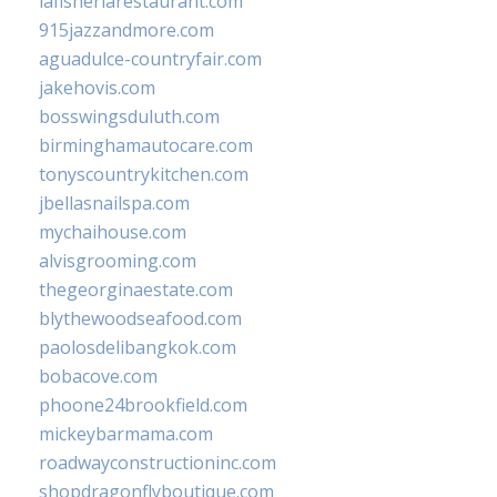
lafisheriarestaurant.com
915jazzandmore.com
aguadulce-countryfair.com
jakehovis.com
bosswingsduluth.com
birminghamautocare.com
tonyscountrykitchen.com
jbellasnailspa.com
mychaihouse.com
alvisgrooming.com
thegeorginaestate.com
blythewoodseafood.com
paolosdelibangkok.com
bobacove.com
phoone24brookfield.com
mickeybarmama.com
roadwayconstructioninc.com
shopdragonflyboutique.com