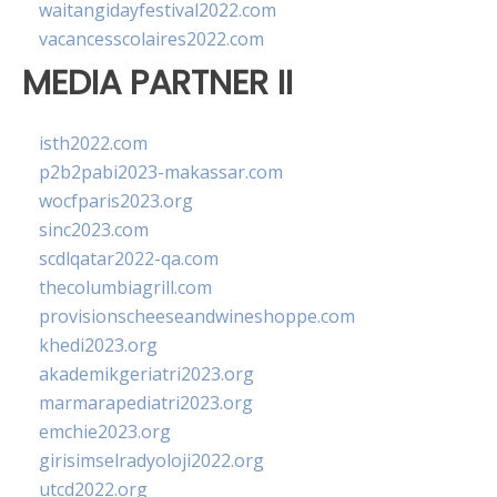
waitangidayfestival2022.com
vacancesscolaires2022.com
MEDIA PARTNER II
isth2022.com
p2b2pabi2023-makassar.com
wocfparis2023.org
sinc2023.com
scdlqatar2022-qa.com
thecolumbiagrill.com
provisionscheeseandwineshoppe.com
khedi2023.org
akademikgeriatri2023.org
marmarapediatri2023.org
emchie2023.org
girisimselradyoloji2022.org
utcd2022.org