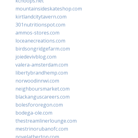
kchoops.net
mountainsideskateshop.com
kirtlandcitytavern.com
301nutritionspot.com
ammos-stores.com
loceanecreations.com
birdsongridgefarm.com
joiedevivblog.com
valera-amsterdam.com
libertybrandhemp.com
norwoodinnwi.com
neighboursmarket.com
blackanguscareers.com
bolesfororegon.com
bodega-ole.com
thestreamlinerlounge.com
mestrinorubanofc.com
novelatherton.com