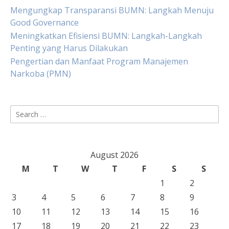
Mengungkap Transparansi BUMN: Langkah Menuju
Good Governance
Meningkatkan Efisiensi BUMN: Langkah-Langkah
Penting yang Harus Dilakukan
Pengertian dan Manfaat Program Manajemen
Narkoba (PMN)
Search
for:
August 2026
M
T
W
T
F
S
S
1
2
3
4
5
6
7
8
9
10
11
12
13
14
15
16
17
18
19
20
21
22
23