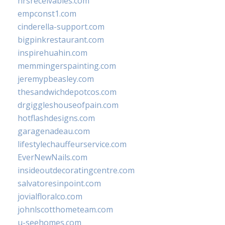
hrsreceivables.com
empconst1.com
cinderella-support.com
bigpinkrestaurant.com
inspirehuahin.com
memmingerspainting.com
jeremypbeasley.com
thesandwichdepotcos.com
drgiggleshouseofpain.com
hotflashdesigns.com
garagenadeau.com
lifestylechauffeurservice.com
EverNewNails.com
insideoutdecoratingcentre.com
salvatoresinpoint.com
jovialfloralco.com
johnlscotthometeam.com
u-seehomes.com