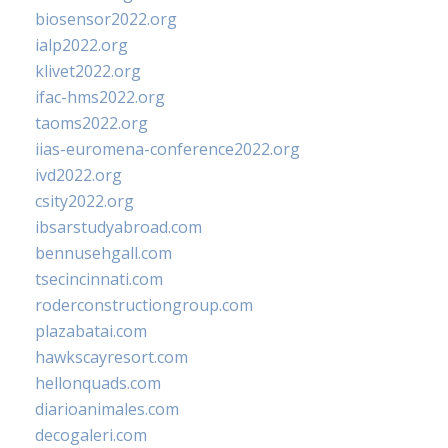
biosensor2022.org
ialp2022.org
klivet2022.org
ifac-hms2022.org
taoms2022.org
iias-euromena-conference2022.org
ivd2022.org
csity2022.org
ibsarstudyabroad.com
bennusehgall.com
tsecincinnati.com
roderconstructiongroup.com
plazabatai.com
hawkscayresort.com
hellonquads.com
diarioanimales.com
decogaleri.com