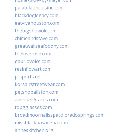
palatelatincuisine.com
blackdoglegacy.com
eatvivahouston.com
thebigshowok.com
chimeandstave.com
greatwallseafoodny.com
theloverose.com
gabriovoice.com
resinflowart.com
p-sports.net
korsairstreetwear.com
petshopallston.com
avenue26tacos.com
topgglasses.com
broadmoornailsspacoloradosprings.com
missblackpasadena.com
anneskitchen.org