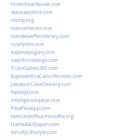
hoverboardssale.com
alaskapolitics.com
stsmp.org
manoelneves.com
mandelaeffectlibrary.com
roselynns.com
balanceyoganj.com
salesforceblogs.com
TrainGames365.com
BaytownEvaCationRentals.com
JabalpurCakeDelivery.com
halobjd.com
intelligenceqatar.com
PikaPikaApp.com
takecareofbusinessdfw.org
HamadaOfJapan.com
VersifyLifestyle.com