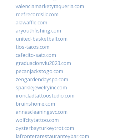
valenciamarketytaqueria.com
reefrecordsllc.com
alawaffle.com
aryouthfishing.com
united-basketball.com
tios-tacos.com
cafecito-satx.com
graduacionviu2023.com
pecanjackstogo.com
zengardendayspa.com
sparklejewelryinc.com
ironcladtattoostudio.com
bruinshome.com
annascleaningsvc.com
wolfcitytattoo.com
oysterbayturkeytrot.com
lafronterarestauranteybar.com