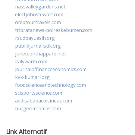
nassvalleygardens.net
electjohnstewart.com
omptourtravels.com
tribratanews-polreskebumen.com
rsudbayuasih.org
publikjurnalistik.org
juneteenthapparel.net
italywarm.com
journaloffinanceeconomics.com
kvk-kumari.org
foodscienceandtechnology.com
scisportsscience.com
addisababacuisineaz.com
burgerimcamas.com
Link Alternatif