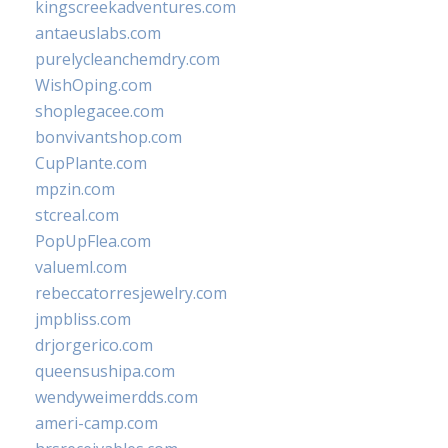
kingscreekadventures.com
antaeuslabs.com
purelycleanchemdry.com
WishOping.com
shoplegacee.com
bonvivantshop.com
CupPlante.com
mpzin.com
stcreal.com
PopUpFlea.com
valueml.com
rebeccatorresjewelry.com
jmpbliss.com
drjorgerico.com
queensushipa.com
wendyweimerdds.com
ameri-camp.com