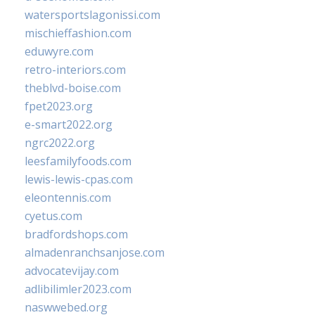
watersportslagonissi.com
mischieffashion.com
eduwyre.com
retro-interiors.com
theblvd-boise.com
fpet2023.org
e-smart2022.org
ngrc2022.org
leesfamilyfoods.com
lewis-lewis-cpas.com
eleontennis.com
cyetus.com
bradfordshops.com
almadenranchsanjose.com
advocatevijay.com
adlibilimler2023.com
naswwebed.org