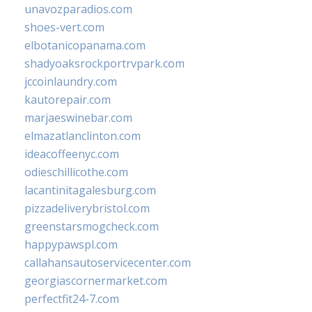
unavozparadios.com
shoes-vert.com
elbotanicopanama.com
shadyoaksrockportrvpark.com
jccoinlaundry.com
kautorepair.com
marjaeswinebar.com
elmazatlanclinton.com
ideacoffeenyc.com
odieschillicothe.com
lacantinitagalesburg.com
pizzadeliverybristol.com
greenstarsmogcheck.com
happypawspl.com
callahansautoservicecenter.com
georgiascornermarket.com
perfectfit24-7.com