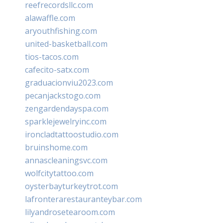
reefrecordsllc.com
alawaffle.com
aryouthfishing.com
united-basketball.com
tios-tacos.com
cafecito-satx.com
graduacionviu2023.com
pecanjackstogo.com
zengardendayspa.com
sparklejewelryinc.com
ironcladtattoostudio.com
bruinshome.com
annascleaningsvc.com
wolfcitytattoo.com
oysterbayturkeytrot.com
lafronterarestauranteybar.com
lilyandrosetearoom.com