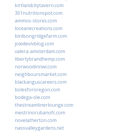
kirtlandcitytavern.com
301nutritionspot.com
ammos-stores.com
loceanecreations.com
birdsongridgefarm.com
joiedevivblog.com
valera-amsterdam.com
libertybrandhemp.com
norwoodinnwi.com
neighboursmarket.com
blackanguscareers.com
bolesfororegon.com
bodega-ole.com
thestreamlinerlounge.com
mestrinorubanofc.com
novelatherton.com
nassvalleygardens.net