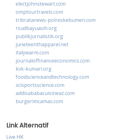
electjohnstewart.com
omptourtravels.com
tribratanews-polreskebumen.com
rsudbayuasih.org
publikjurnalistik.org
juneteenthapparel.net
italywarm.com
journaloffinanceeconomics.com
kvk-kumari.org
foodscienceandtechnology.com
scisportsscience.com
addisababacuisineaz.com
burgerimcamas.com
Link Alternatif
Live HK