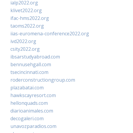
ialp2022.org
klivet2022.org
ifac-hms2022.org
taoms2022.org
iias-euromena-conference2022.org
ivd2022.org
csity2022.org
ibsarstudyabroad.com
bennusehgall.com
tsecincinnati.com
roderconstructiongroup.com
plazabatai.com
hawkscayresort.com
hellonquads.com
diarioanimales.com
decogaleri.com
unavozparadios.com