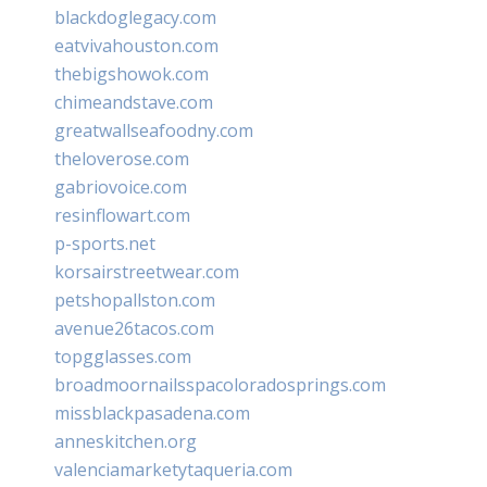
blackdoglegacy.com
eatvivahouston.com
thebigshowok.com
chimeandstave.com
greatwallseafoodny.com
theloverose.com
gabriovoice.com
resinflowart.com
p-sports.net
korsairstreetwear.com
petshopallston.com
avenue26tacos.com
topgglasses.com
broadmoornailsspacoloradosprings.com
missblackpasadena.com
anneskitchen.org
valenciamarketytaqueria.com