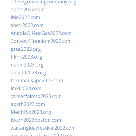
alteregotradingcompany.org
aprce2022.com
ibie2022.com
sbcc-2022.com
AngolaOilAndGas2022.com
Convoy4Freedom2022.com
grur2023.org
hkhk2023.org
napm2023.org
apsdfd2023.org
forumausape2023.com
imkl2023.com
careerfaircsd2023.com
apsth2023.com
MedItRio2023.org
lcicon2023boston.com
waitangidayfestival2022.com
vacancesscolaires2022.com