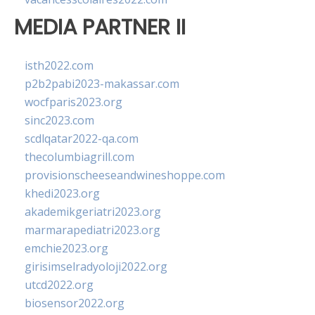
MEDIA PARTNER II
isth2022.com
p2b2pabi2023-makassar.com
wocfparis2023.org
sinc2023.com
scdlqatar2022-qa.com
thecolumbiagrill.com
provisionscheeseandwineshoppe.com
khedi2023.org
akademikgeriatri2023.org
marmarapediatri2023.org
emchie2023.org
girisimselradyoloji2022.org
utcd2022.org
biosensor2022.org