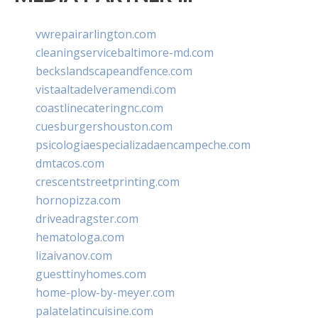
vwrepairarlington.com
cleaningservicebaltimore-md.com
beckslandscapeandfence.com
vistaaltadelveramendi.com
coastlinecateringnc.com
cuesburgershouston.com
psicologiaespecializadaencampeche.com
dmtacos.com
crescentstreetprinting.com
hornopizza.com
driveadragster.com
hematologa.com
lizaivanov.com
guesttinyhomes.com
home-plow-by-meyer.com
palatelatincuisine.com