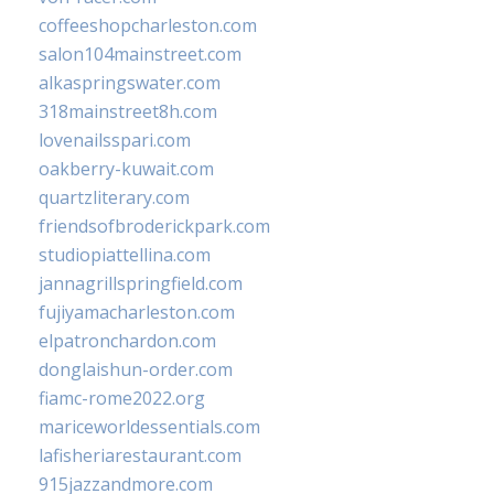
coffeeshopcharleston.com
salon104mainstreet.com
alkaspringswater.com
318mainstreet8h.com
lovenailsspari.com
oakberry-kuwait.com
quartzliterary.com
friendsofbroderickpark.com
studiopiattellina.com
jannagrillspringfield.com
fujiyamacharleston.com
elpatronchardon.com
donglaishun-order.com
fiamc-rome2022.org
mariceworldessentials.com
lafisheriarestaurant.com
915jazzandmore.com