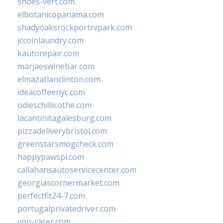
shoes-vert.com
elbotanicopanama.com
shadyoaksrockportrvpark.com
jccoinlaundry.com
kautorepair.com
marjaeswinebar.com
elmazatlanclinton.com
ideacoffeenyc.com
odieschillicothe.com
lacantinitagalesburg.com
pizzadeliverybristol.com
greenstarsmogcheck.com
happypawspl.com
callahansautoservicecenter.com
georgiascornermarket.com
perfectfit24-7.com
portugalprivatedriver.com
von-racer.com