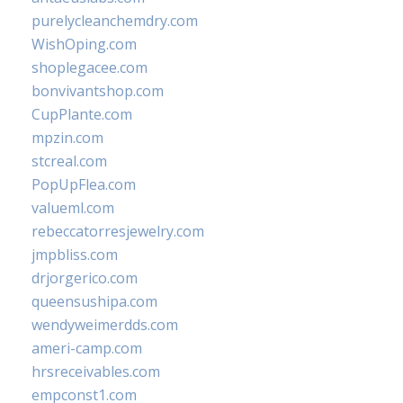
purelycleanchemdry.com
WishOping.com
shoplegacee.com
bonvivantshop.com
CupPlante.com
mpzin.com
stcreal.com
PopUpFlea.com
valueml.com
rebeccatorresjewelry.com
jmpbliss.com
drjorgerico.com
queensushipa.com
wendyweimerdds.com
ameri-camp.com
hrsreceivables.com
empconst1.com