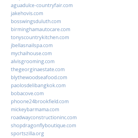
aguadulce-countryfair.com
jakehovis.com
bosswingsduluth.com
birminghamautocare.com
tonyscountrykitchen.com
jbellasnailspa.com
mychaihouse.com
alvisgrooming.com
thegeorginaestate.com
blythewoodseafood.com
paolosdelibangkok.com
bobacove.com
phoone24brookfield.com
mickeybarmama.com
roadwayconstructioninc.com
shopdragonflyboutique.com
sportszilla.org