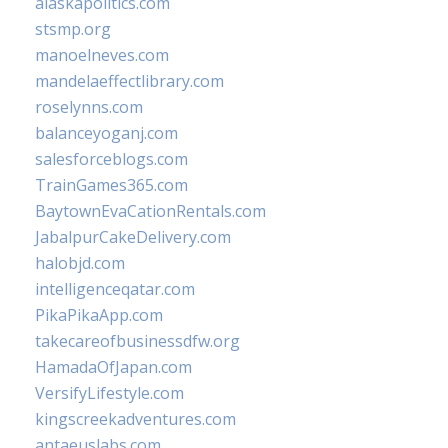
alaskapolitics.com
stsmp.org
manoelneves.com
mandelaeffectlibrary.com
roselynns.com
balanceyoganj.com
salesforceblogs.com
TrainGames365.com
BaytownEvaCationRentals.com
JabalpurCakeDelivery.com
halobjd.com
intelligenceqatar.com
PikaPikaApp.com
takecareofbusinessdfw.org
HamadaOfJapan.com
VersifyLifestyle.com
kingscreekadventures.com
antaeuslabs.com