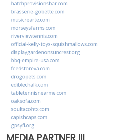
batchprovisionsbar.com
brasserie-gobette.com
musicrearte.com
morseysfarms.com
riverviewtennis.com
official-kelly-toys-squishmallows.com
displaygardenonsuncrest.org
bbq-empire-usa.com
feedstoreva.com
drogopets.com
ediblechalk.com
tabletennisnearme.com
oaksofa.com
soultacohtx.com
capishcaps.com
gpsyfl.org
MEDIA PARTNER III