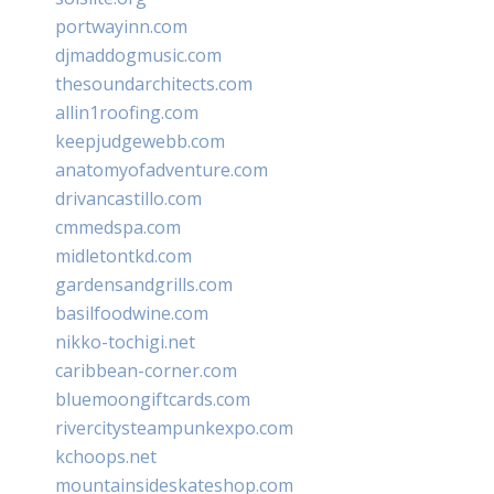
portwayinn.com
djmaddogmusic.com
thesoundarchitects.com
allin1roofing.com
keepjudgewebb.com
anatomyofadventure.com
drivancastillo.com
cmmedspa.com
midletontkd.com
gardensandgrills.com
basilfoodwine.com
nikko-tochigi.net
caribbean-corner.com
bluemoongiftcards.com
rivercitysteampunkexpo.com
kchoops.net
mountainsideskateshop.com