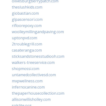
olivesburgberrypatch.com
theslushkids.com
giobastian.com
glpascensori.com
rifloorepoxy.com
woolleymillingandpaving.com
uptonpvd.com
2troublegrill.com
casateranga.com
sticksandstonesstudiooh.com
walkers-treeservice.com
shopmossi.com
untamedcollectivesd.com
mxpwellness.com
infernocanine.com
thepaperhousecollection.com
allisonwillisholley.com
solslite.org