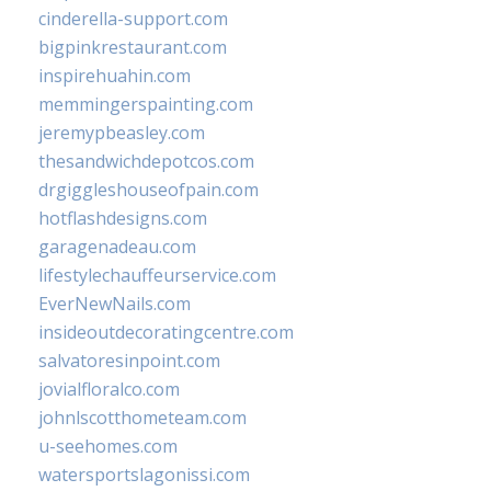
cinderella-support.com
bigpinkrestaurant.com
inspirehuahin.com
memmingerspainting.com
jeremypbeasley.com
thesandwichdepotcos.com
drgiggleshouseofpain.com
hotflashdesigns.com
garagenadeau.com
lifestylechauffeurservice.com
EverNewNails.com
insideoutdecoratingcentre.com
salvatoresinpoint.com
jovialfloralco.com
johnlscotthometeam.com
u-seehomes.com
watersportslagonissi.com