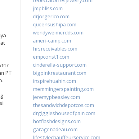
rebeccatorresjewelry.com
jmpbliss.com
drjorgerico.com
queensushipa.com
wendyweimerdds.com
aya
ameri-camp.com
at
hrsreceivables.com
empconst1.com
cinderella-support.com
tor.
an PT
bigpinkrestaurant.com
n.
inspirehuahin.com
memmingerspainting.com
ng
jeremypbeasley.com
si
thesandwichdepotcos.com
drgiggleshouseofpain.com
hotflashdesigns.com
garagenadeau.com
lifestylechauffeurservice.com