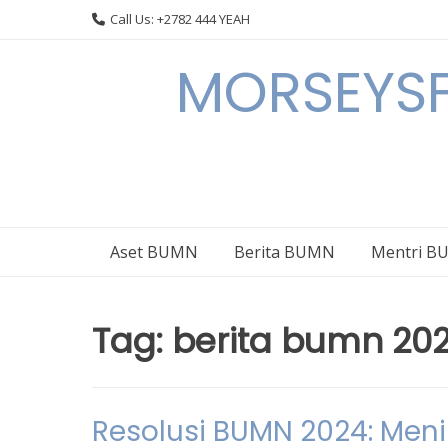
Skip
Call Us: +2782 444 YEAH
to
content
MORSEYSF
Aset BUMN
Berita BUMN
Mentri 
Tag:
berita bumn 20
Resolusi BUMN 2024: Men