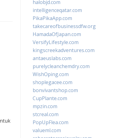
halobjd.com
intelligenceqatar.com
PikaPikaApp.com
takecareofbusinessdfw.org
HamadaOfJapan.com
VersifyLifestyle.com
kingscreekadventures.com
antaeuslabs.com
purelycleanchemdry.com
WishOping.com
shoplegacee.com
bonvivantshop.com
CupPlante.com
mpzin.com
stcreal.com
ntuk
PopUpFlea.com
valueml.com