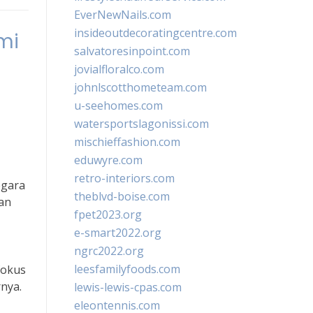
EverNewNails.com
insideoutdecoratingcentre.com
mi
salvatoresinpoint.com
jovialfloralco.com
johnlscotthometeam.com
u-seehomes.com
watersportslagonissi.com
mischieffashion.com
eduwyre.com
retro-interiors.com
egara
theblvd-boise.com
an
fpet2023.org
e-smart2022.org
ngrc2022.org
leesfamilyfoods.com
fokus
nya.
lewis-lewis-cpas.com
eleontennis.com