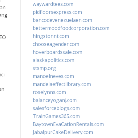
i
waywardtees.com
kan
pidfloorsexpress.com
ang
bancodevenezuelaen.com
bettermoodfoodcorporation.com
hingstonnt.com
CEO
chooseagender.com
hoverboardssale.com
alaskapolitics.com
stsmp.org
ci
manoelneves.com
mandelaeffectlibrary.com
an
roselynns.com
balanceyoganj.com
salesforceblogs.com
TrainGames365.com
BaytownEvaCationRentals.com
JabalpurCakeDelivery.com