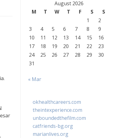
August 2026
M
T
W
T
F
S
S
1
2
3
4
5
6
7
8
9
10
11
12
13
14
15
16
17
18
19
20
21
22
23
24
25
26
27
28
29
30
31
a.
« Mar
okhealthcareers.com
N
theintexperience.com
besar
unboundedthefilm.com
catfriends-bg.org
marianlives.org