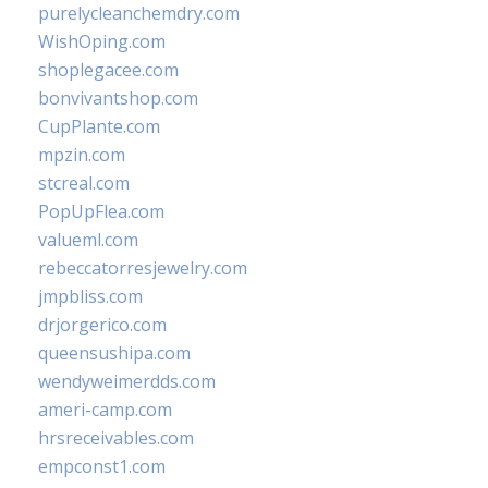
purelycleanchemdry.com
WishOping.com
shoplegacee.com
bonvivantshop.com
CupPlante.com
mpzin.com
stcreal.com
PopUpFlea.com
valueml.com
rebeccatorresjewelry.com
jmpbliss.com
drjorgerico.com
queensushipa.com
wendyweimerdds.com
ameri-camp.com
hrsreceivables.com
empconst1.com