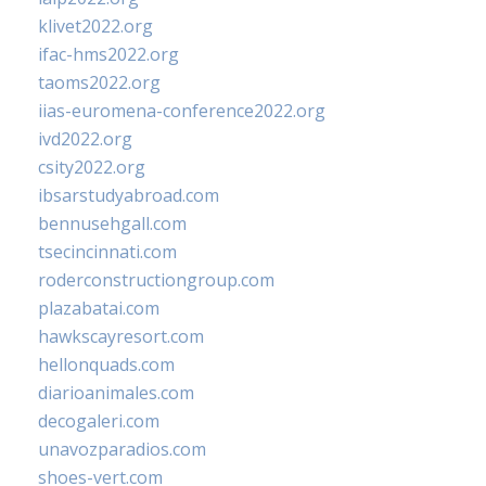
klivet2022.org
ifac-hms2022.org
taoms2022.org
iias-euromena-conference2022.org
ivd2022.org
csity2022.org
ibsarstudyabroad.com
bennusehgall.com
tsecincinnati.com
roderconstructiongroup.com
plazabatai.com
hawkscayresort.com
hellonquads.com
diarioanimales.com
decogaleri.com
unavozparadios.com
shoes-vert.com