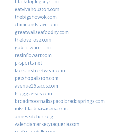
blackdoglegacy.com
eatvivahouston.com
thebigshowok.com
chimeandstave.com
greatwallseafoodny.com
theloverose.com
gabriovoice.com
resinflowart.com
p-sports.net
korsairstreetwear.com
petshopallston.com
avenue26tacos.com
topgglasses.com
broadmoornailsspacoloradosprings.com
missblackpasadena.com
anneskitchen.org
valenciamarketytaqueria.com
reefrecordsllc.com