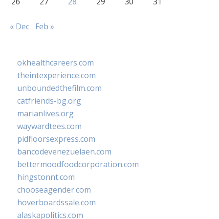
26
27
28
29
30
31
« Dec
Feb »
okhealthcareers.com
theintexperience.com
unboundedthefilm.com
catfriends-bg.org
marianlives.org
waywardtees.com
pidfloorsexpress.com
bancodevenezuelaen.com
bettermoodfoodcorporation.com
hingstonnt.com
chooseagender.com
hoverboardssale.com
alaskapolitics.com