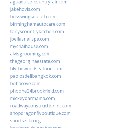
aguadulce-countryfair.com
jakehovis.com
bosswingsduluth.com
birminghamautocare.com
tonyscountrykitchen.com
jbellasnailspa.com
mychaihouse.com
alvisgrooming.com
thegeorginaestate.com
blythewoodseafood.com
paolosdelibangkok.com
bobacove.com
phoone24brookfield.com
mickeybarmama.com
roadwayconstructioninc.com
shopdragonflyboutique.com
sportszilla.org