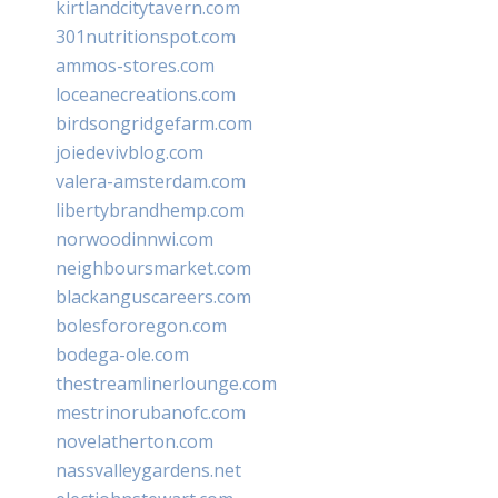
kirtlandcitytavern.com
301nutritionspot.com
ammos-stores.com
loceanecreations.com
birdsongridgefarm.com
joiedevivblog.com
valera-amsterdam.com
libertybrandhemp.com
norwoodinnwi.com
neighboursmarket.com
blackanguscareers.com
bolesfororegon.com
bodega-ole.com
thestreamlinerlounge.com
mestrinorubanofc.com
novelatherton.com
nassvalleygardens.net