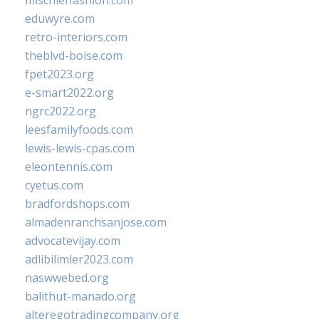
mischieffashion.com
eduwyre.com
retro-interiors.com
theblvd-boise.com
fpet2023.org
e-smart2022.org
ngrc2022.org
leesfamilyfoods.com
lewis-lewis-cpas.com
eleontennis.com
cyetus.com
bradfordshops.com
almadenranchsanjose.com
advocatevijay.com
adlibilimler2023.com
naswwebed.org
balithut-manado.org
alteregotradingcompany.org