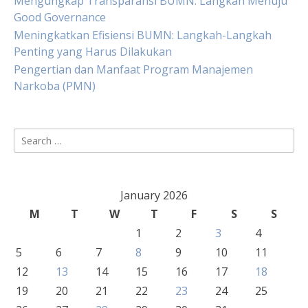
Mengungkap Transparansi BUMN: Langkah Menuju
Good Governance
Meningkatkan Efisiensi BUMN: Langkah-Langkah
Penting yang Harus Dilakukan
Pengertian dan Manfaat Program Manajemen
Narkoba (PMN)
Search
for:
January 2026
M
T
W
T
F
S
S
1
2
3
4
5
6
7
8
9
10
11
12
13
14
15
16
17
18
19
20
21
22
23
24
25