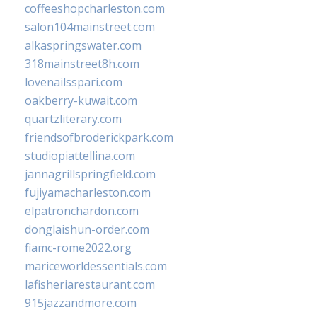
coffeeshopcharleston.com
salon104mainstreet.com
alkaspringswater.com
318mainstreet8h.com
lovenailsspari.com
oakberry-kuwait.com
quartzliterary.com
friendsofbroderickpark.com
studiopiattellina.com
jannagrillspringfield.com
fujiyamacharleston.com
elpatronchardon.com
donglaishun-order.com
fiamc-rome2022.org
mariceworldessentials.com
lafisheriarestaurant.com
915jazzandmore.com