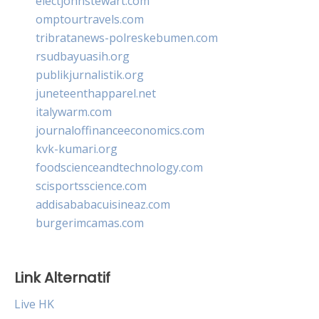
electjohnstewart.com
omptourtravels.com
tribratanews-polreskebumen.com
rsudbayuasih.org
publikjurnalistik.org
juneteenthapparel.net
italywarm.com
journaloffinanceeconomics.com
kvk-kumari.org
foodscienceandtechnology.com
scisportsscience.com
addisababacuisineaz.com
burgerimcamas.com
Link Alternatif
Live HK