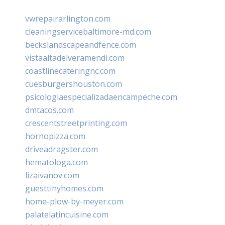
vwrepairarlington.com
cleaningservicebaltimore-md.com
beckslandscapeandfence.com
vistaaltadelveramendi.com
coastlinecateringnc.com
cuesburgershouston.com
psicologiaespecializadaencampeche.com
dmtacos.com
crescentstreetprinting.com
hornopizza.com
driveadragster.com
hematologa.com
lizaivanov.com
guesttinyhomes.com
home-plow-by-meyer.com
palatelatincuisine.com