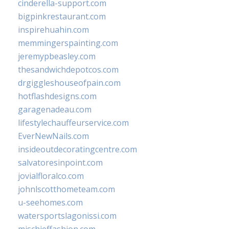
cinderella-support.com
bigpinkrestaurant.com
inspirehuahin.com
memmingerspainting.com
jeremypbeasley.com
thesandwichdepotcos.com
drgiggleshouseofpain.com
hotflashdesigns.com
garagenadeau.com
lifestylechauffeurservice.com
EverNewNails.com
insideoutdecoratingcentre.com
salvatoresinpoint.com
jovialfloralco.com
johnlscotthometeam.com
u-seehomes.com
watersportslagonissi.com