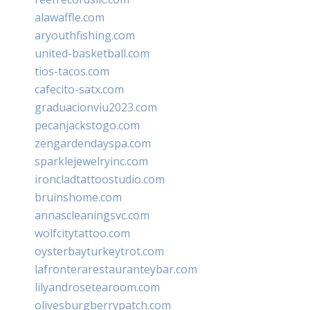
alawaffle.com
aryouthfishing.com
united-basketball.com
tios-tacos.com
cafecito-satx.com
graduacionviu2023.com
pecanjackstogo.com
zengardendayspa.com
sparklejewelryinc.com
ironcladtattoostudio.com
bruinshome.com
annascleaningsvc.com
wolfcitytattoo.com
oysterbayturkeytrot.com
lafronterarestauranteybar.com
lilyandrosetearoom.com
olivesburgberrypatch.com