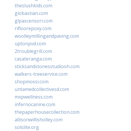
theslushkids.com
giobastian.com
glpascensori.com
rifloorepoxy.com
woolleymillingandpaving.com
uptonpvd.com
2troublegrill.com
casateranga.com
sticksandstonesstudiooh.com
walkers-treeservice.com
shopmossi.com
untamedcollectivesd.com
mxpwellness.com
infernocanine.com
thepaperhousecollection.com
allisonwillisholley.com
solslite.org