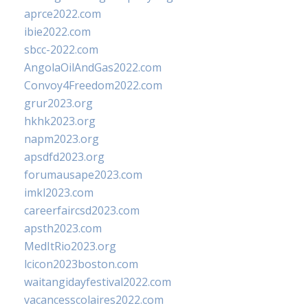
aprce2022.com
ibie2022.com
sbcc-2022.com
AngolaOilAndGas2022.com
Convoy4Freedom2022.com
grur2023.org
hkhk2023.org
napm2023.org
apsdfd2023.org
forumausape2023.com
imkl2023.com
careerfaircsd2023.com
apsth2023.com
MedItRio2023.org
lcicon2023boston.com
waitangidayfestival2022.com
vacancesscolaires2022.com