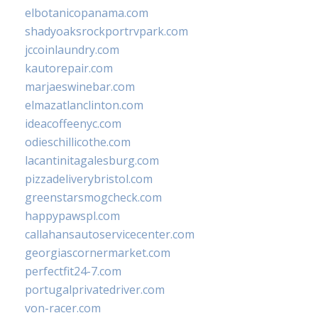
elbotanicopanama.com
shadyoaksrockportrvpark.com
jccoinlaundry.com
kautorepair.com
marjaeswinebar.com
elmazatlanclinton.com
ideacoffeenyc.com
odieschillicothe.com
lacantinitagalesburg.com
pizzadeliverybristol.com
greenstarsmogcheck.com
happypawspl.com
callahansautoservicecenter.com
georgiascornermarket.com
perfectfit24-7.com
portugalprivatedriver.com
von-racer.com