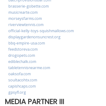
batchprovisionsbar.com
brasserie-gobette.com
musicrearte.com
morseysfarms.com
riverviewtennis.com
official-kelly-toys-squishmallows.com
displaygardenonsuncrest.org
bbq-empire-usa.com
feedstoreva.com
drogopets.com
ediblechalk.com
tabletennisnearme.com
oaksofa.com
soultacohtx.com
capishcaps.com
gpsyfl.org
MEDIA PARTNER III