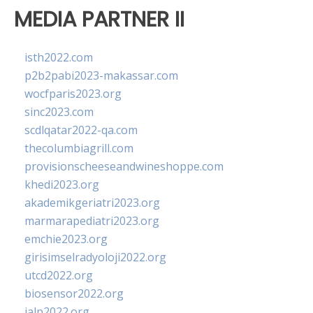
MEDIA PARTNER II
isth2022.com
p2b2pabi2023-makassar.com
wocfparis2023.org
sinc2023.com
scdlqatar2022-qa.com
thecolumbiagrill.com
provisionscheeseandwineshoppe.com
khedi2023.org
akademikgeriatri2023.org
marmarapediatri2023.org
emchie2023.org
girisimselradyoloji2022.org
utcd2022.org
biosensor2022.org
ialp2022.org