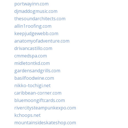
portwayinn.com
djmaddogmusic.com
thesoundarchitects.com
allin1roofing.com
keepjudgewebb.com
anatomyofadventure.com
drivancastillo.com
cmmedspa.com
midletontkd.com
gardensandgrills.com
basilfoodwine.com
nikko-tochigi.net
caribbean-corner.com
bluemoongiftcards.com
rivercitysteampunkexpo.com
kchoops.net
mountainsideskateshop.com