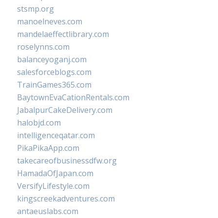
stsmp.org
manoelneves.com
mandelaeffectlibrary.com
roselynns.com
balanceyoganj.com
salesforceblogs.com
TrainGames365.com
BaytownEvaCationRentals.com
JabalpurCakeDelivery.com
halobjd.com
intelligenceqatar.com
PikaPikaApp.com
takecareofbusinessdfw.org
HamadaOfJapan.com
VersifyLifestyle.com
kingscreekadventures.com
antaeuslabs.com