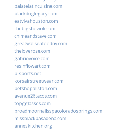
palatelatincuisine.com
blackdoglegacy.com
eatvivahouston.com
thebigshowok.com
chimeandstave.com
greatwallseafoodny.com
theloverose.com
gabriovoice.com
resinflowart.com
p-sports.net
korsairstreetwear.com
petshopallston.com
avenue26tacos.com
topgglasses.com
broadmoornailsspacoloradosprings.com
missblackpasadena.com
anneskitchen.org