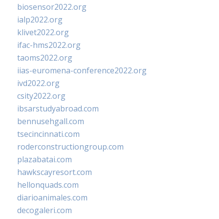
biosensor2022.org
ialp2022.org
klivet2022.org
ifac-hms2022.org
taoms2022.org
iias-euromena-conference2022.org
ivd2022.org
csity2022.org
ibsarstudyabroad.com
bennusehgall.com
tsecincinnati.com
roderconstructiongroup.com
plazabatai.com
hawkscayresort.com
hellonquads.com
diarioanimales.com
decogaleri.com