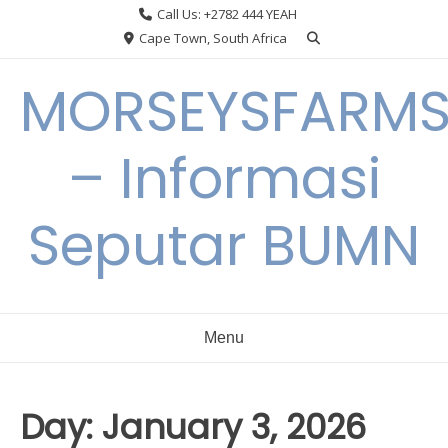
Skip
Call Us: +2782 444 YEAH
to
Cape Town, South Africa
content
MORSEYSFARM
– Informasi
Seputar BUMN
Menu
Day:
January 3, 2026