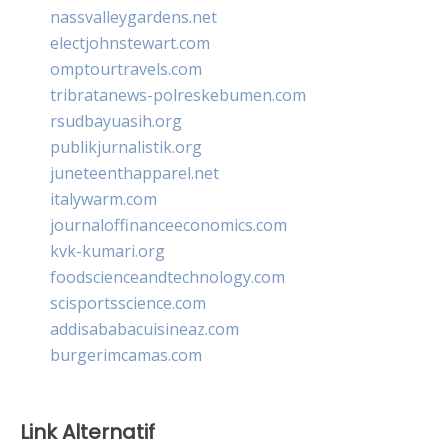
nassvalleygardens.net
electjohnstewart.com
omptourtravels.com
tribratanews-polreskebumen.com
rsudbayuasih.org
publikjurnalistik.org
juneteenthapparel.net
italywarm.com
journaloffinanceeconomics.com
kvk-kumari.org
foodscienceandtechnology.com
scisportsscience.com
addisababacuisineaz.com
burgerimcamas.com
Link Alternatif