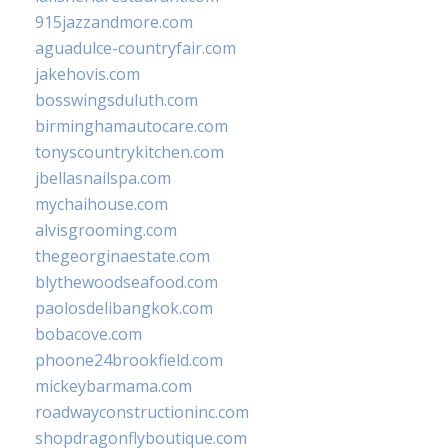
915jazzandmore.com
aguadulce-countryfair.com
jakehovis.com
bosswingsduluth.com
birminghamautocare.com
tonyscountrykitchen.com
jbellasnailspa.com
mychaihouse.com
alvisgrooming.com
thegeorginaestate.com
blythewoodseafood.com
paolosdelibangkok.com
bobacove.com
phoone24brookfield.com
mickeybarmama.com
roadwayconstructioninc.com
shopdragonflyboutique.com