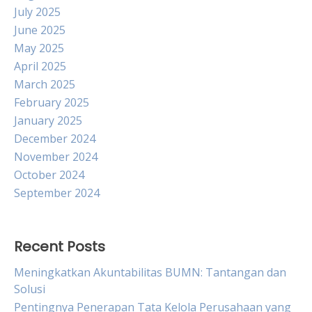
July 2025
June 2025
May 2025
April 2025
March 2025
February 2025
January 2025
December 2024
November 2024
October 2024
September 2024
Recent Posts
Meningkatkan Akuntabilitas BUMN: Tantangan dan
Solusi
Pentingnya Penerapan Tata Kelola Perusahaan yang