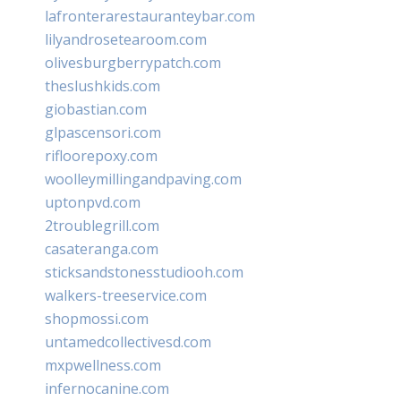
lafronterarestauranteybar.com
lilyandrosetearoom.com
olivesburgberrypatch.com
theslushkids.com
giobastian.com
glpascensori.com
rifloorepoxy.com
woolleymillingandpaving.com
uptonpvd.com
2troublegrill.com
casateranga.com
sticksandstonesstudiooh.com
walkers-treeservice.com
shopmossi.com
untamedcollectivesd.com
mxpwellness.com
infernocanine.com