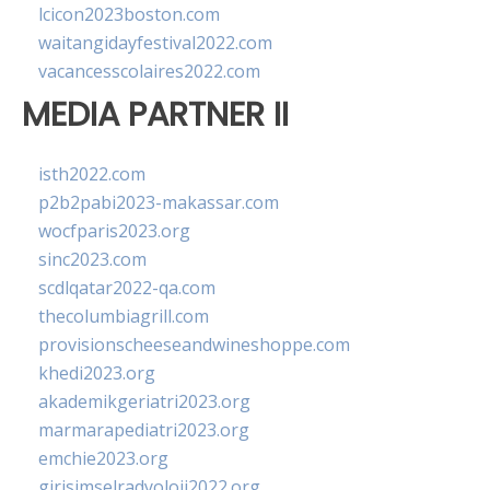
lcicon2023boston.com
waitangidayfestival2022.com
vacancesscolaires2022.com
MEDIA PARTNER II
isth2022.com
p2b2pabi2023-makassar.com
wocfparis2023.org
sinc2023.com
scdlqatar2022-qa.com
thecolumbiagrill.com
provisionscheeseandwineshoppe.com
khedi2023.org
akademikgeriatri2023.org
marmarapediatri2023.org
emchie2023.org
girisimselradyoloji2022.org