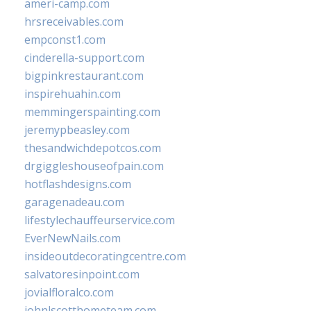
ameri-camp.com
hrsreceivables.com
empconst1.com
cinderella-support.com
bigpinkrestaurant.com
inspirehuahin.com
memmingerspainting.com
jeremypbeasley.com
thesandwichdepotcos.com
drgiggleshouseofpain.com
hotflashdesigns.com
garagenadeau.com
lifestylechauffeurservice.com
EverNewNails.com
insideoutdecoratingcentre.com
salvatoresinpoint.com
jovialfloralco.com
johnlscotthometeam.com