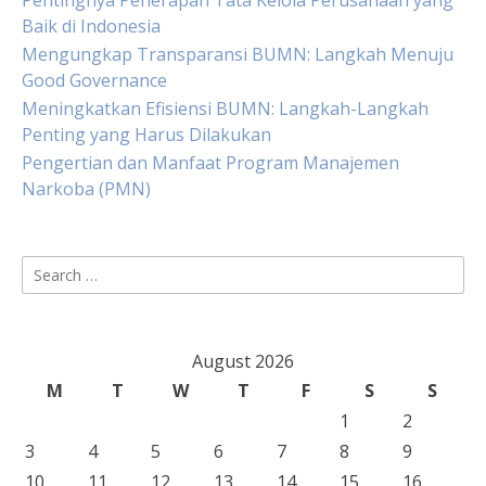
Pentingnya Penerapan Tata Kelola Perusahaan yang
Baik di Indonesia
Mengungkap Transparansi BUMN: Langkah Menuju
Good Governance
Meningkatkan Efisiensi BUMN: Langkah-Langkah
Penting yang Harus Dilakukan
Pengertian dan Manfaat Program Manajemen
Narkoba (PMN)
Search
for:
August 2026
M
T
W
T
F
S
S
1
2
3
4
5
6
7
8
9
10
11
12
13
14
15
16