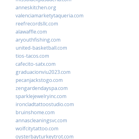
anneskitchen.org
valenciamarketytaqueria.com
reefrecordsllc.com
alawaffle.com
aryouthfishing.com
united-basketball.com
tios-tacos.com
cafecito-satx.com
graduacionviu2023.com
pecanjackstogo.com
zengardendayspa.com
sparklejewelryinc.com
ironcladtattoostudio.com
bruinshome.com
annascleaningsvc.com
wolfcitytattoo.com
oysterbayturkeytrot.com