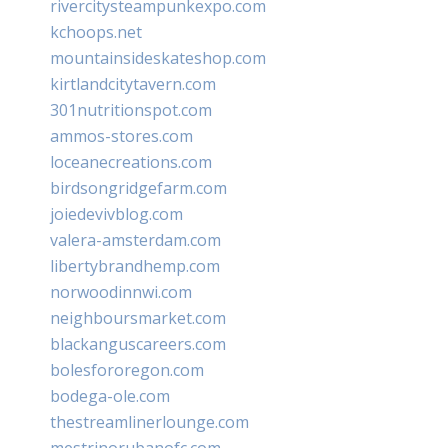
rivercitysteampunkexpo.com
kchoops.net
mountainsideskateshop.com
kirtlandcitytavern.com
301nutritionspot.com
ammos-stores.com
loceanecreations.com
birdsongridgefarm.com
joiedevivblog.com
valera-amsterdam.com
libertybrandhemp.com
norwoodinnwi.com
neighboursmarket.com
blackanguscareers.com
bolesfororegon.com
bodega-ole.com
thestreamlinerlounge.com
mestrinorubanofc.com