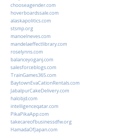
chooseagender.com
hoverboardssale.com
alaskapolitics.com
stsmp.org
manoelneves.com
mandelaeffectlibrary.com
roselynns.com
balanceyoganj.com
salesforceblogs.com
TrainGames365.com
BaytownEvaCationRentals.com
JabalpurCakeDelivery.com
halobjd.com
intelligenceqatar.com
PikaPikaApp.com
takecareofbusinessdfw.org
HamadaOfJapan.com