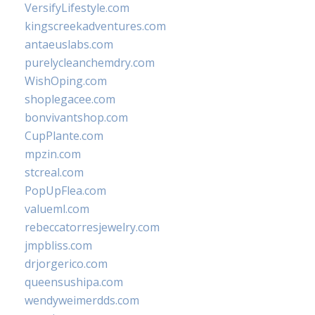
VersifyLifestyle.com
kingscreekadventures.com
antaeuslabs.com
purelycleanchemdry.com
WishOping.com
shoplegacee.com
bonvivantshop.com
CupPlante.com
mpzin.com
stcreal.com
PopUpFlea.com
valueml.com
rebeccatorresjewelry.com
jmpbliss.com
drjorgerico.com
queensushipa.com
wendyweimerdds.com