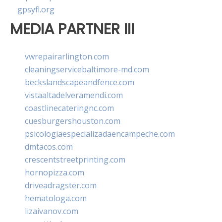
gpsyfl.org
MEDIA PARTNER III
vwrepairarlington.com
cleaningservicebaltimore-md.com
beckslandscapeandfence.com
vistaaltadelveramendi.com
coastlinecateringnc.com
cuesburgershouston.com
psicologiaespecializadaencampeche.com
dmtacos.com
crescentstreetprinting.com
hornopizza.com
driveadragster.com
hematologa.com
lizaivanov.com