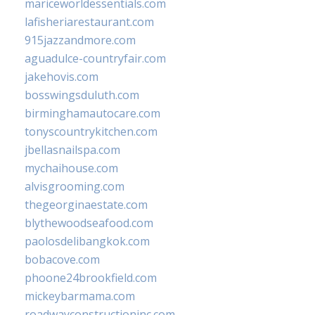
mariceworldessentials.com
lafisheriarestaurant.com
915jazzandmore.com
aguadulce-countryfair.com
jakehovis.com
bosswingsduluth.com
birminghamautocare.com
tonyscountrykitchen.com
jbellasnailspa.com
mychaihouse.com
alvisgrooming.com
thegeorginaestate.com
blythewoodseafood.com
paolosdelibangkok.com
bobacove.com
phoone24brookfield.com
mickeybarmama.com
roadwayconstructioninc.com