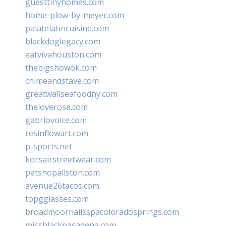
guesttinyhomes.com
home-plow-by-meyer.com
palatelatincuisine.com
blackdoglegacy.com
eatvivahouston.com
thebigshowok.com
chimeandstave.com
greatwallseafoodny.com
theloverose.com
gabriovoice.com
resinflowart.com
p-sports.net
korsairstreetwear.com
petshopallston.com
avenue26tacos.com
topgglasses.com
broadmoornailsspacoloradosprings.com
missblackpasadena.com