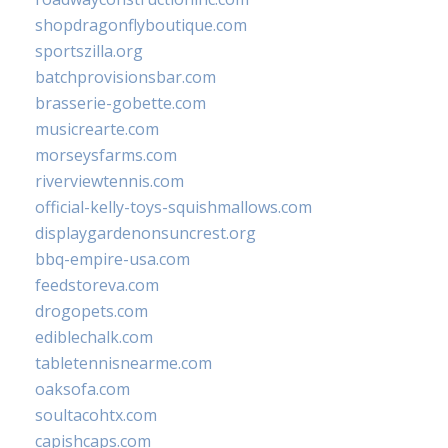
shopdragonflyboutique.com
sportszilla.org
batchprovisionsbar.com
brasserie-gobette.com
musicrearte.com
morseysfarms.com
riverviewtennis.com
official-kelly-toys-squishmallows.com
displaygardenonsuncrest.org
bbq-empire-usa.com
feedstoreva.com
drogopets.com
ediblechalk.com
tabletennisnearme.com
oaksofa.com
soultacohtx.com
capishcaps.com