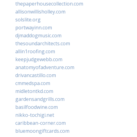
thepaperhousecollection.com
allisonwillisholley.com
solslite.org
portwayinn.com
djmaddogmusic.com
thesoundarchitects.com
allin1roofing.com
keepjudgewebb.com
anatomyofadventure.com
drivancastillo.com
cmmedspa.com
midletontkd.com
gardensandgrills.com
basilfoodwine.com
nikko-tochigi.net
caribbean-corner.com
bluemoongiftcards.com