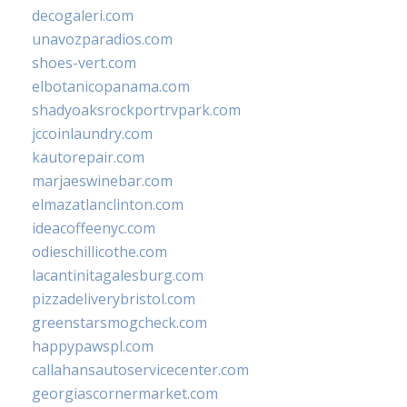
decogaleri.com
unavozparadios.com
shoes-vert.com
elbotanicopanama.com
shadyoaksrockportrvpark.com
jccoinlaundry.com
kautorepair.com
marjaeswinebar.com
elmazatlanclinton.com
ideacoffeenyc.com
odieschillicothe.com
lacantinitagalesburg.com
pizzadeliverybristol.com
greenstarsmogcheck.com
happypawspl.com
callahansautoservicecenter.com
georgiascornermarket.com