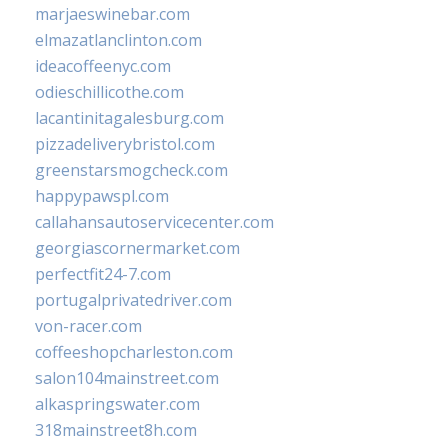
marjaeswinebar.com
elmazatlanclinton.com
ideacoffeenyc.com
odieschillicothe.com
lacantinitagalesburg.com
pizzadeliverybristol.com
greenstarsmogcheck.com
happypawspl.com
callahansautoservicecenter.com
georgiascornermarket.com
perfectfit24-7.com
portugalprivatedriver.com
von-racer.com
coffeeshopcharleston.com
salon104mainstreet.com
alkaspringswater.com
318mainstreet8h.com