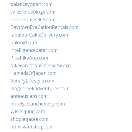
balanceyoganj.com
salesforceblogs.com
TrainGames365.com
BaytownEvaCationRentals.com
JabalpurCakeDelivery.com
halobjd.com
intelligenceqatar.com
PikaPikaApp.com
takecareofbusinessdfw.org
HamadaOfJapan.com
VersifyLifestyle.com
kingscreekadventures.com
antaeuslabs.com
purelycleanchemdry.com
WishOping.com
shoplegacee.com
bonvivantshop.com