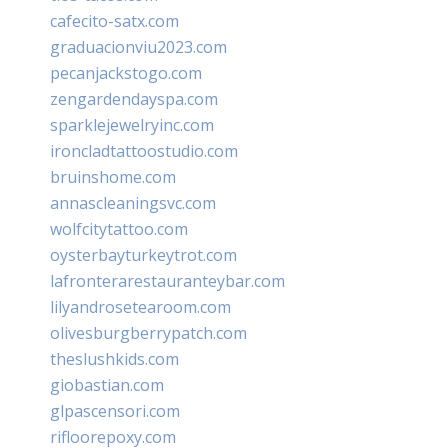
cafecito-satx.com
graduacionviu2023.com
pecanjackstogo.com
zengardendayspa.com
sparklejewelryinc.com
ironcladtattoostudio.com
bruinshome.com
annascleaningsvc.com
wolfcitytattoo.com
oysterbayturkeytrot.com
lafronterarestauranteybar.com
lilyandrosetearoom.com
olivesburgberrypatch.com
theslushkids.com
giobastian.com
glpascensori.com
rifloorepoxy.com