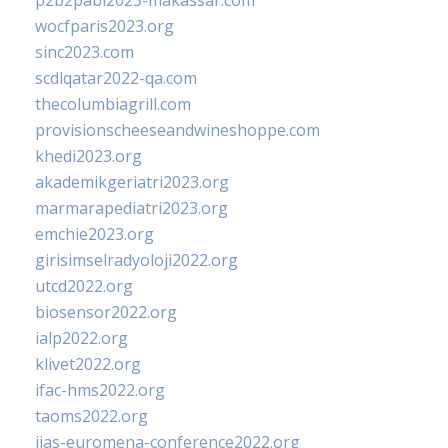
p2b2pabi2023-makassar.com
wocfparis2023.org
sinc2023.com
scdlqatar2022-qa.com
thecolumbiagrill.com
provisionscheeseandwineshoppe.com
khedi2023.org
akademikgeriatri2023.org
marmarapediatri2023.org
emchie2023.org
girisimselradyoloji2022.org
utcd2022.org
biosensor2022.org
ialp2022.org
klivet2022.org
ifac-hms2022.org
taoms2022.org
iias-euromena-conference2022.org