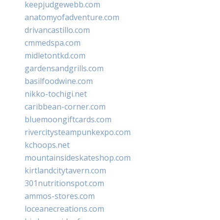
keepjudgewebb.com
anatomyofadventure.com
drivancastillo.com
cmmedspa.com
midletontkd.com
gardensandgrills.com
basilfoodwine.com
nikko-tochigi.net
caribbean-corner.com
bluemoongiftcards.com
rivercitysteampunkexpo.com
kchoops.net
mountainsideskateshop.com
kirtlandcitytavern.com
301nutritionspot.com
ammos-stores.com
loceanecreations.com