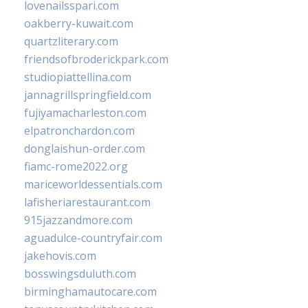
lovenailsspari.com
oakberry-kuwait.com
quartzliterary.com
friendsofbroderickpark.com
studiopiattellina.com
jannagrillspringfield.com
fujiyamacharleston.com
elpatronchardon.com
donglaishun-order.com
fiamc-rome2022.org
mariceworldessentials.com
lafisheriarestaurant.com
915jazzandmore.com
aguadulce-countryfair.com
jakehovis.com
bosswingsduluth.com
birminghamautocare.com