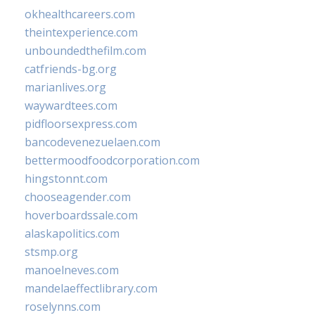
okhealthcareers.com
theintexperience.com
unboundedthefilm.com
catfriends-bg.org
marianlives.org
waywardtees.com
pidfloorsexpress.com
bancodevenezuelaen.com
bettermoodfoodcorporation.com
hingstonnt.com
chooseagender.com
hoverboardssale.com
alaskapolitics.com
stsmp.org
manoelneves.com
mandelaeffectlibrary.com
roselynns.com