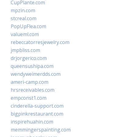
CupPlante.com
mpzin.com
stcreal.com
PopUpFlea.com
valueml.com
rebeccatorresjewelry.com
jmpbliss.com
drjorgerico.com
queensushipa.com
wendyweimerdds.com
ameri-camp.com
hrsreceivables.com
empconst1.com
cinderella-support.com
bigpinkrestaurant.com
inspirehuahin.com
memmingerspainting.com