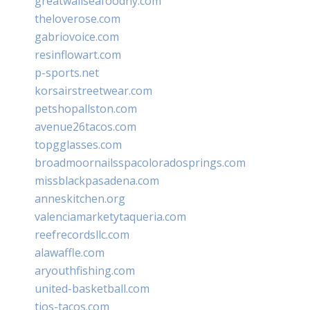
greatwallseafoodny.com
theloverose.com
gabriovoice.com
resinflowart.com
p-sports.net
korsairstreetwear.com
petshopallston.com
avenue26tacos.com
topgglasses.com
broadmoornailsspacoloradosprings.com
missblackpasadena.com
anneskitchen.org
valenciamarketytaqueria.com
reefrecordsllc.com
alawaffle.com
aryouthfishing.com
united-basketball.com
tios-tacos.com