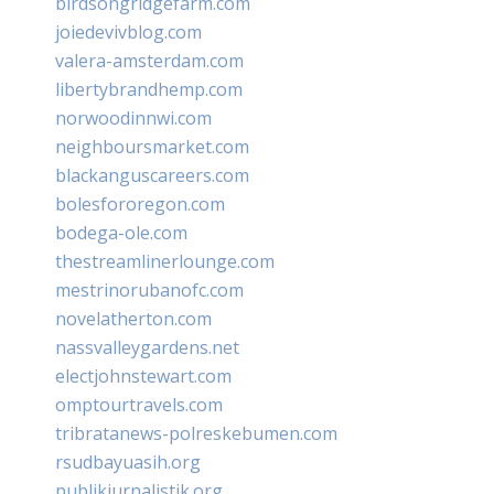
birdsongridgefarm.com
joiedevivblog.com
valera-amsterdam.com
libertybrandhemp.com
norwoodinnwi.com
neighboursmarket.com
blackanguscareers.com
bolesfororegon.com
bodega-ole.com
thestreamlinerlounge.com
mestrinorubanofc.com
novelatherton.com
nassvalleygardens.net
electjohnstewart.com
omptourtravels.com
tribratanews-polreskebumen.com
rsudbayuasih.org
publikjurnalistik.org