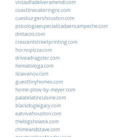
vistaaltadelveramendi.com
coastlinecateringnc.com
cuesburgershouston.com
psicologiaespecializadaencampeche.com
dmtacos.com
crescentstreetprinting.com
hornopizza.com
driveadragster.com
hematologa.com
lizaivanov.com
guesttinyhomes.com
home-plow-by-meyer.com
palatelatincuisine.com
blackdoglegacy.com
eatvivahouston.com
thebigshowok.com
chimeandstave.com