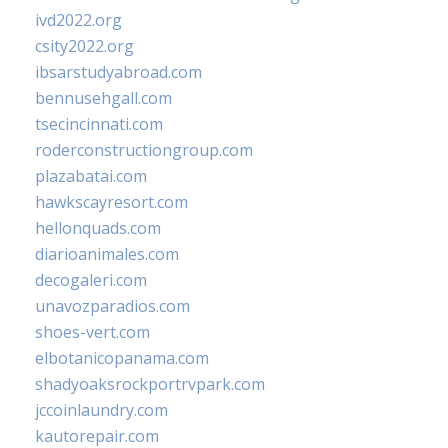
ivd2022.org
csity2022.org
ibsarstudyabroad.com
bennusehgall.com
tsecincinnati.com
roderconstructiongroup.com
plazabatai.com
hawkscayresort.com
hellonquads.com
diarioanimales.com
decogaleri.com
unavozparadios.com
shoes-vert.com
elbotanicopanama.com
shadyoaksrockportrvpark.com
jccoinlaundry.com
kautorepair.com