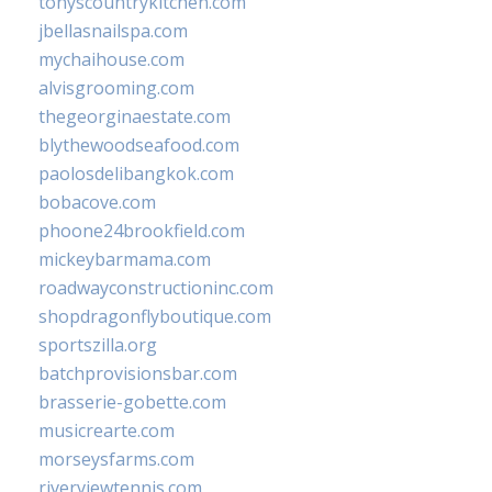
tonyscountrykitchen.com
jbellasnailspa.com
mychaihouse.com
alvisgrooming.com
thegeorginaestate.com
blythewoodseafood.com
paolosdelibangkok.com
bobacove.com
phoone24brookfield.com
mickeybarmama.com
roadwayconstructioninc.com
shopdragonflyboutique.com
sportszilla.org
batchprovisionsbar.com
brasserie-gobette.com
musicrearte.com
morseysfarms.com
riverviewtennis.com