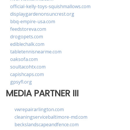
official-kelly-toys-squishmallows.com
displaygardenonsuncrest.org
bbq-empire-usa.com
feedstoreva.com
drogopets.com
ediblechalk.com
tabletennisnearme.com
oaksofa.com
soultacohtx.com
capishcaps.com
gpsyfl.org
MEDIA PARTNER III
vwrepairarlington.com
cleaningservicebaltimore-md.com
beckslandscapeandfence.com