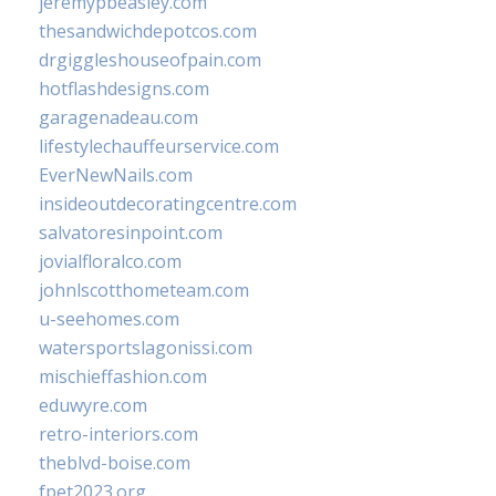
jeremypbeasley.com
thesandwichdepotcos.com
drgiggleshouseofpain.com
hotflashdesigns.com
garagenadeau.com
lifestylechauffeurservice.com
EverNewNails.com
insideoutdecoratingcentre.com
salvatoresinpoint.com
jovialfloralco.com
johnlscotthometeam.com
u-seehomes.com
watersportslagonissi.com
mischieffashion.com
eduwyre.com
retro-interiors.com
theblvd-boise.com
fpet2023.org