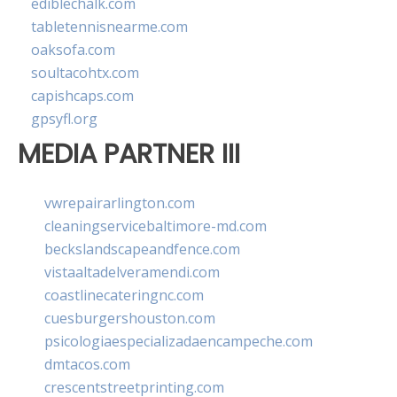
ediblechalk.com
tabletennisnearme.com
oaksofa.com
soultacohtx.com
capishcaps.com
gpsyfl.org
MEDIA PARTNER III
vwrepairarlington.com
cleaningservicebaltimore-md.com
beckslandscapeandfence.com
vistaaltadelveramendi.com
coastlinecateringnc.com
cuesburgershouston.com
psicologiaespecializadaencampeche.com
dmtacos.com
crescentstreetprinting.com