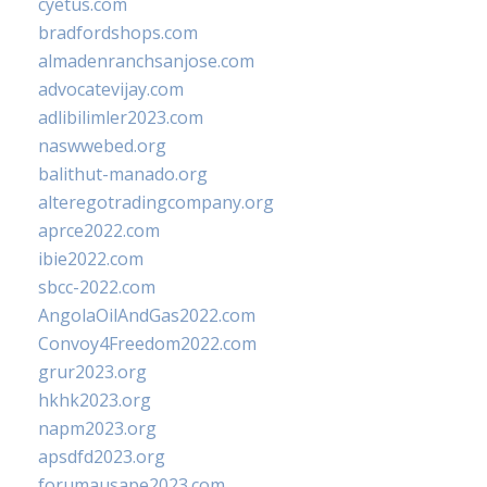
cyetus.com
bradfordshops.com
almadenranchsanjose.com
advocatevijay.com
adlibilimler2023.com
naswwebed.org
balithut-manado.org
alteregotradingcompany.org
aprce2022.com
ibie2022.com
sbcc-2022.com
AngolaOilAndGas2022.com
Convoy4Freedom2022.com
grur2023.org
hkhk2023.org
napm2023.org
apsdfd2023.org
forumausape2023.com