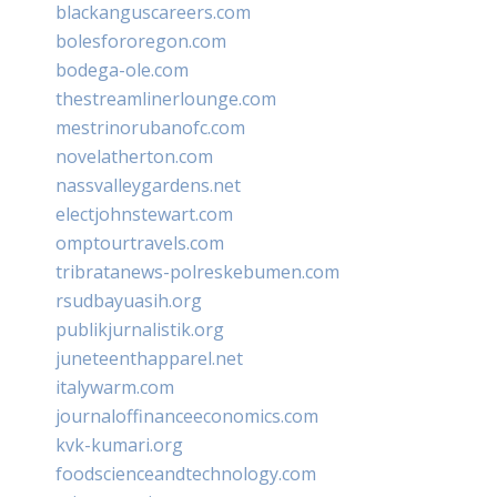
blackanguscareers.com
bolesfororegon.com
bodega-ole.com
thestreamlinerlounge.com
mestrinorubanofc.com
novelatherton.com
nassvalleygardens.net
electjohnstewart.com
omptourtravels.com
tribratanews-polreskebumen.com
rsudbayuasih.org
publikjurnalistik.org
juneteenthapparel.net
italywarm.com
journaloffinanceeconomics.com
kvk-kumari.org
foodscienceandtechnology.com