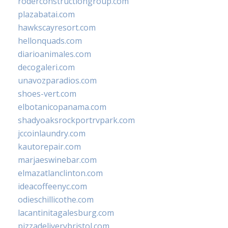
roderconstructiongroup.com
plazabatai.com
hawkscayresort.com
hellonquads.com
diarioanimales.com
decogaleri.com
unavozparadios.com
shoes-vert.com
elbotanicopanama.com
shadyoaksrockportrvpark.com
jccoinlaundry.com
kautorepair.com
marjaeswinebar.com
elmazatlanclinton.com
ideacoffeenyc.com
odieschillicothe.com
lacantinitagalesburg.com
pizzadeliverybristol.com