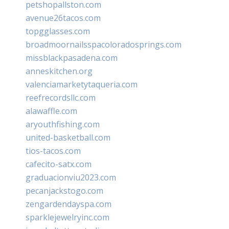
petshopallston.com
avenue26tacos.com
topgglasses.com
broadmoornailsspacoloradosprings.com
missblackpasadena.com
anneskitchen.org
valenciamarketytaqueria.com
reefrecordsllc.com
alawaffle.com
aryouthfishing.com
united-basketball.com
tios-tacos.com
cafecito-satx.com
graduacionviu2023.com
pecanjackstogo.com
zengardendayspa.com
sparklejewelryinc.com