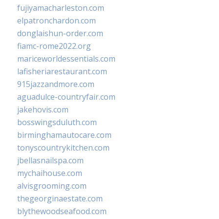
fujiyamacharleston.com
elpatronchardon.com
donglaishun-order.com
fiamc-rome2022.org
mariceworldessentials.com
lafisheriarestaurant.com
915jazzandmore.com
aguadulce-countryfair.com
jakehovis.com
bosswingsduluth.com
birminghamautocare.com
tonyscountrykitchen.com
jbellasnailspa.com
mychaihouse.com
alvisgrooming.com
thegeorginaestate.com
blythewoodseafood.com