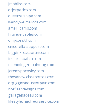
jmpbliss.com
drjorgerico.com
queensushipa.com
wendyweimerdds.com
ameri-camp.com
hrsreceivables.com
empconst1.com
cinderella-support.com
bigpinkrestaurant.com
inspirehuahin.com
memmingerspainting.com
jeremypbeasley.com
thesandwichdepotcos.com
drgiggleshouseofpain.com
hotflashdesigns.com
garagenadeau.com
lifestylechauffeurservice.com