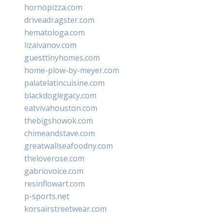
hornopizza.com
driveadragster.com
hematologa.com
lizaivanov.com
guesttinyhomes.com
home-plow-by-meyer.com
palatelatincuisine.com
blackdoglegacy.com
eatvivahouston.com
thebigshowok.com
chimeandstave.com
greatwallseafoodny.com
theloverose.com
gabriovoice.com
resinflowart.com
p-sports.net
korsairstreetwear.com