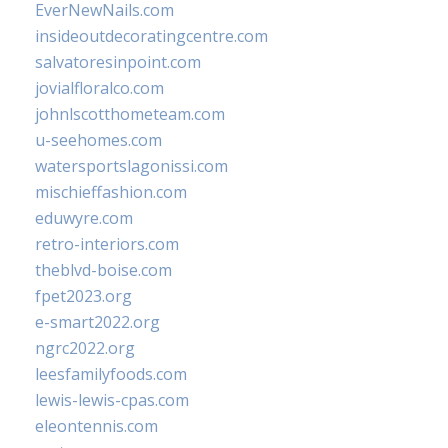
EverNewNails.com
insideoutdecoratingcentre.com
salvatoresinpoint.com
jovialfloralco.com
johnlscotthometeam.com
u-seehomes.com
watersportslagonissi.com
mischieffashion.com
eduwyre.com
retro-interiors.com
theblvd-boise.com
fpet2023.org
e-smart2022.org
ngrc2022.org
leesfamilyfoods.com
lewis-lewis-cpas.com
eleontennis.com