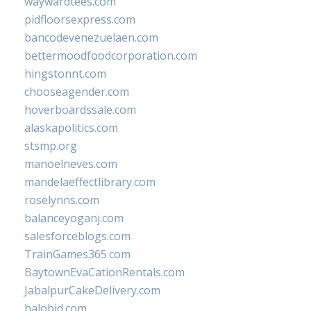
waywardtees.com
pidfloorsexpress.com
bancodevenezuelaen.com
bettermoodfoodcorporation.com
hingstonnt.com
chooseagender.com
hoverboardssale.com
alaskapolitics.com
stsmp.org
manoelneves.com
mandelaeffectlibrary.com
roselynns.com
balanceyoganj.com
salesforceblogs.com
TrainGames365.com
BaytownEvaCationRentals.com
JabalpurCakeDelivery.com
halobjd.com