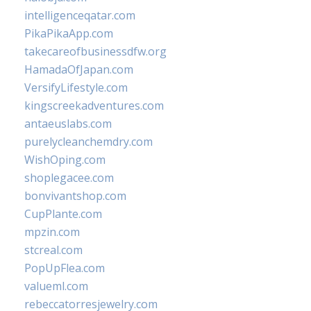
intelligenceqatar.com
PikaPikaApp.com
takecareofbusinessdfw.org
HamadaOfJapan.com
VersifyLifestyle.com
kingscreekadventures.com
antaeuslabs.com
purelycleanchemdry.com
WishOping.com
shoplegacee.com
bonvivantshop.com
CupPlante.com
mpzin.com
stcreal.com
PopUpFlea.com
valueml.com
rebeccatorresjewelry.com