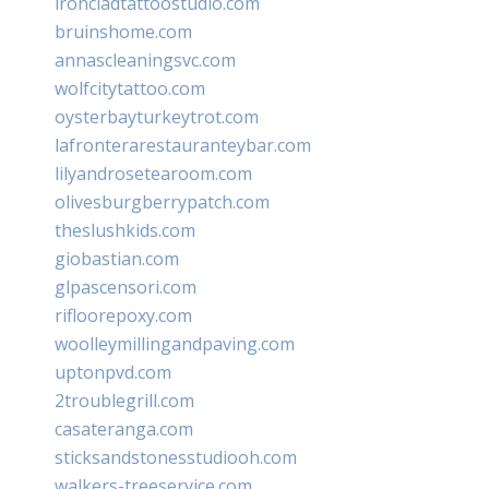
ironcladtattoostudio.com
bruinshome.com
annascleaningsvc.com
wolfcitytattoo.com
oysterbayturkeytrot.com
lafronterarestauranteybar.com
lilyandrosetearoom.com
olivesburgberrypatch.com
theslushkids.com
giobastian.com
glpascensori.com
rifloorepoxy.com
woolleymillingandpaving.com
uptonpvd.com
2troublegrill.com
casateranga.com
sticksandstonesstudiooh.com
walkers-treeservice.com