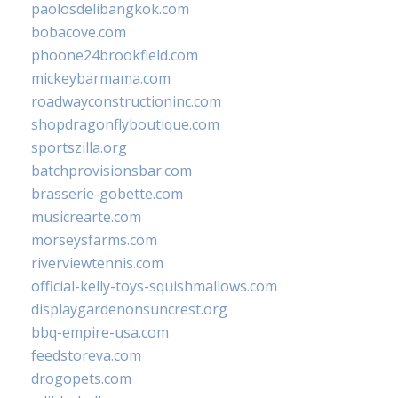
paolosdelibangkok.com
bobacove.com
phoone24brookfield.com
mickeybarmama.com
roadwayconstructioninc.com
shopdragonflyboutique.com
sportszilla.org
batchprovisionsbar.com
brasserie-gobette.com
musicrearte.com
morseysfarms.com
riverviewtennis.com
official-kelly-toys-squishmallows.com
displaygardenonsuncrest.org
bbq-empire-usa.com
feedstoreva.com
drogopets.com