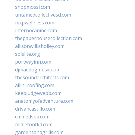
shopmossi.com
untamedcollectivesd.com
mxpwellness.com
infernocanine.com
thepaperhousecollection.com
allisonwillisholley.com
solslite.org
portwayinn.com
djmaddogmusic.com
thesoundarchitects.com
allin1roofing.com
keepjudgewebb.com
anatomyofadventure.com
drivancastillo.com
cmmedspa.com
midletontkd.com
gardensandgrills.com