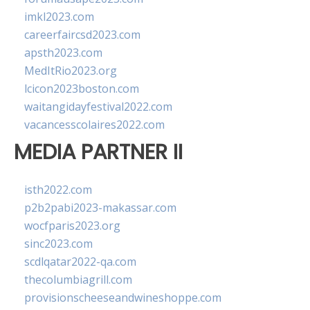
imkl2023.com
careerfaircsd2023.com
apsth2023.com
MedItRio2023.org
lcicon2023boston.com
waitangidayfestival2022.com
vacancesscolaires2022.com
MEDIA PARTNER II
isth2022.com
p2b2pabi2023-makassar.com
wocfparis2023.org
sinc2023.com
scdlqatar2022-qa.com
thecolumbiagrill.com
provisionscheeseandwineshoppe.com