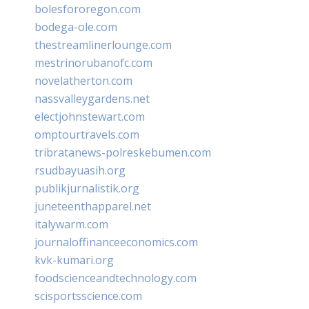
bolesfororegon.com
bodega-ole.com
thestreamlinerlounge.com
mestrinorubanofc.com
novelatherton.com
nassvalleygardens.net
electjohnstewart.com
omptourtravels.com
tribratanews-polreskebumen.com
rsudbayuasih.org
publikjurnalistik.org
juneteenthapparel.net
italywarm.com
journaloffinanceeconomics.com
kvk-kumari.org
foodscienceandtechnology.com
scisportsscience.com