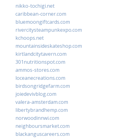
nikko-tochigi.net
caribbean-corner.com
bluemoongiftcards.com
rivercitysteampunkexpo.com
kchoops.net
mountainsideskateshop.com
kirtlandcitytavern.com
301nutritionspot.com
ammos-stores.com
loceanecreations.com
birdsongridgefarm.com
joiedevivblog.com
valera-amsterdam.com
libertybrandhemp.com
norwoodinnwi.com
neighboursmarket.com
blackanguscareers.com