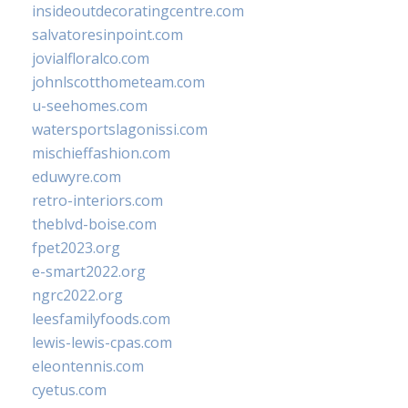
insideoutdecoratingcentre.com
salvatoresinpoint.com
jovialfloralco.com
johnlscotthometeam.com
u-seehomes.com
watersportslagonissi.com
mischieffashion.com
eduwyre.com
retro-interiors.com
theblvd-boise.com
fpet2023.org
e-smart2022.org
ngrc2022.org
leesfamilyfoods.com
lewis-lewis-cpas.com
eleontennis.com
cyetus.com