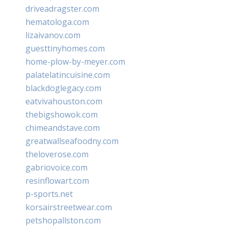
driveadragster.com
hematologa.com
lizaivanov.com
guesttinyhomes.com
home-plow-by-meyer.com
palatelatincuisine.com
blackdoglegacy.com
eatvivahouston.com
thebigshowok.com
chimeandstave.com
greatwallseafoodny.com
theloverose.com
gabriovoice.com
resinflowart.com
p-sports.net
korsairstreetwear.com
petshopallston.com