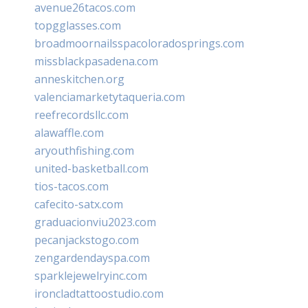
avenue26tacos.com
topgglasses.com
broadmoornailsspacoloradosprings.com
missblackpasadena.com
anneskitchen.org
valenciamarketytaqueria.com
reefrecordsllc.com
alawaffle.com
aryouthfishing.com
united-basketball.com
tios-tacos.com
cafecito-satx.com
graduacionviu2023.com
pecanjackstogo.com
zengardendayspa.com
sparklejewelryinc.com
ironcladtattoostudio.com