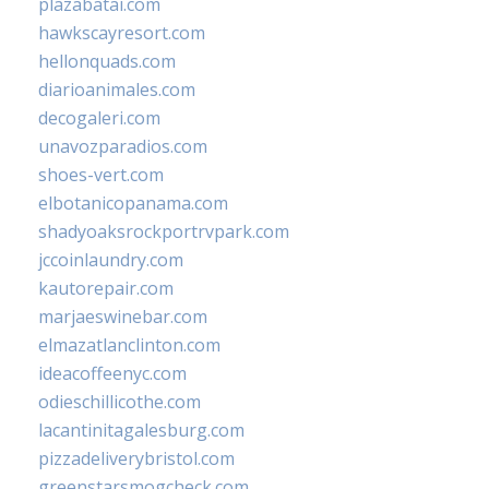
plazabatai.com
hawkscayresort.com
hellonquads.com
diarioanimales.com
decogaleri.com
unavozparadios.com
shoes-vert.com
elbotanicopanama.com
shadyoaksrockportrvpark.com
jccoinlaundry.com
kautorepair.com
marjaeswinebar.com
elmazatlanclinton.com
ideacoffeenyc.com
odieschillicothe.com
lacantinitagalesburg.com
pizzadeliverybristol.com
greenstarsmogcheck.com