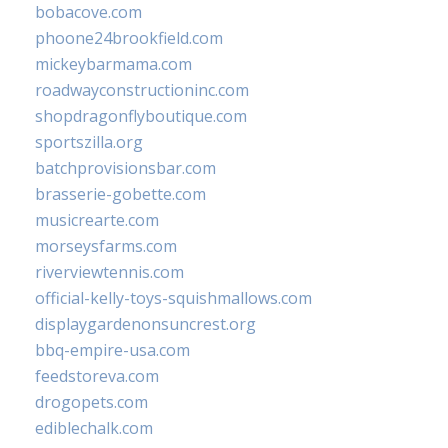
bobacove.com
phoone24brookfield.com
mickeybarmama.com
roadwayconstructioninc.com
shopdragonflyboutique.com
sportszilla.org
batchprovisionsbar.com
brasserie-gobette.com
musicrearte.com
morseysfarms.com
riverviewtennis.com
official-kelly-toys-squishmallows.com
displaygardenonsuncrest.org
bbq-empire-usa.com
feedstoreva.com
drogopets.com
ediblechalk.com