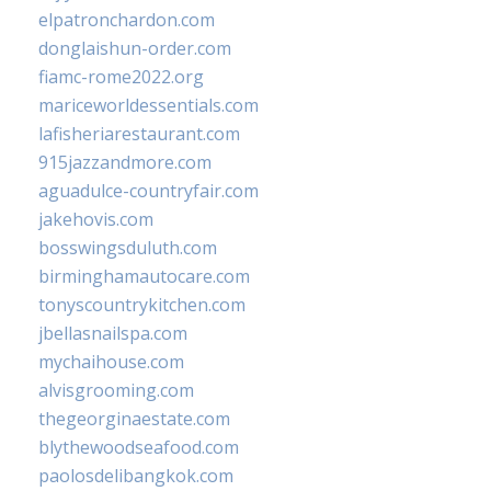
elpatronchardon.com
donglaishun-order.com
fiamc-rome2022.org
mariceworldessentials.com
lafisheriarestaurant.com
915jazzandmore.com
aguadulce-countryfair.com
jakehovis.com
bosswingsduluth.com
birminghamautocare.com
tonyscountrykitchen.com
jbellasnailspa.com
mychaihouse.com
alvisgrooming.com
thegeorginaestate.com
blythewoodseafood.com
paolosdelibangkok.com