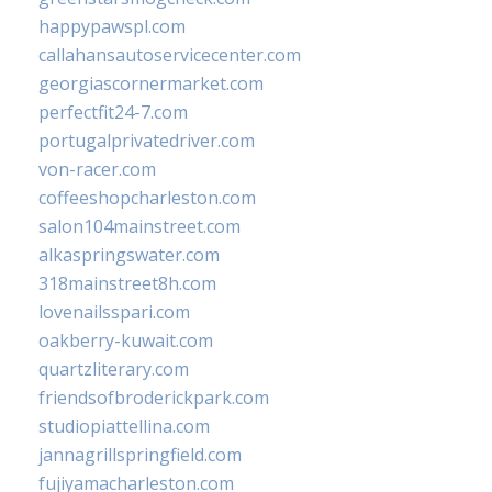
happypawspl.com
callahansautoservicecenter.com
georgiascornermarket.com
perfectfit24-7.com
portugalprivatedriver.com
von-racer.com
coffeeshopcharleston.com
salon104mainstreet.com
alkaspringswater.com
318mainstreet8h.com
lovenailsspari.com
oakberry-kuwait.com
quartzliterary.com
friendsofbroderickpark.com
studiopiattellina.com
jannagrillspringfield.com
fujiyamacharleston.com