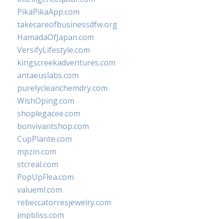
PikaPikaApp.com
takecareofbusinessdfw.org
HamadaOfJapan.com
VersifyLifestyle.com
kingscreekadventures.com
antaeuslabs.com
purelycleanchemdry.com
WishOping.com
shoplegacee.com
bonvivantshop.com
CupPlante.com
mpzin.com
stcreal.com
PopUpFlea.com
valueml.com
rebeccatorresjewelry.com
jmpbliss.com