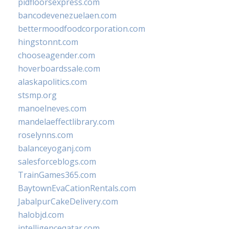
pidfloorsexpress.com
bancodevenezuelaen.com
bettermoodfoodcorporation.com
hingstonnt.com
chooseagender.com
hoverboardssale.com
alaskapolitics.com
stsmp.org
manoelneves.com
mandelaeffectlibrary.com
roselynns.com
balanceyoganj.com
salesforceblogs.com
TrainGames365.com
BaytownEvaCationRentals.com
JabalpurCakeDelivery.com
halobjd.com
intelligenceqatar.com