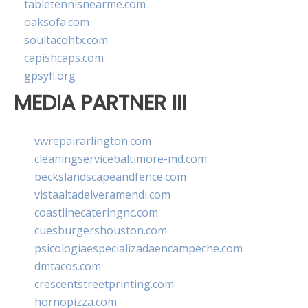
tabletennisnearme.com
oaksofa.com
soultacohtx.com
capishcaps.com
gpsyfl.org
MEDIA PARTNER III
vwrepairarlington.com
cleaningservicebaltimore-md.com
beckslandscapeandfence.com
vistaaltadelveramendi.com
coastlinecateringnc.com
cuesburgershouston.com
psicologiaespecializadaencampeche.com
dmtacos.com
crescentstreetprinting.com
hornopizza.com