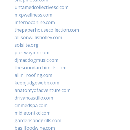
untamedcollectivesd.com
mxpwellness.com
infernocanine.com
thepaperhousecollection.com
allisonwillisholley.com
solslite.org
portwayinn.com
djmaddogmusic.com
thesoundarchitects.com
allin1roofing.com
keepjudgewebb.com
anatomyofadventure.com
drivancastillo.com
cmmedspa.com
midletontkd.com
gardensandgrills.com
basilfoodwine.com