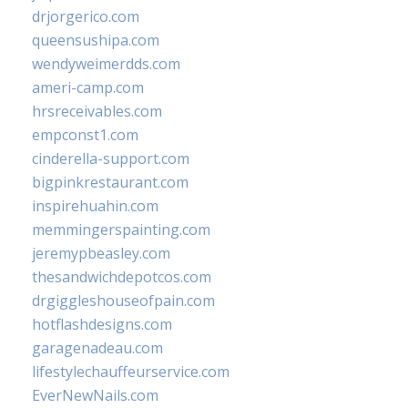
drjorgerico.com
queensushipa.com
wendyweimerdds.com
ameri-camp.com
hrsreceivables.com
empconst1.com
cinderella-support.com
bigpinkrestaurant.com
inspirehuahin.com
memmingerspainting.com
jeremypbeasley.com
thesandwichdepotcos.com
drgiggleshouseofpain.com
hotflashdesigns.com
garagenadeau.com
lifestylechauffeurservice.com
EverNewNails.com