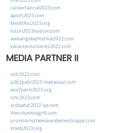
imkl2023.com
careerfaircsd2023.com
apsth2023.com
MedItRio2023.org
lcicon2023boston.com
waitangidayfestival2022.com
vacancesscolaires2022.com
MEDIA PARTNER II
isth2022.com
p2b2pabi2023-makassar.com
wocfparis2023.org
sinc2023.com
scdlqatar2022-qa.com
thecolumbiagrill.com
provisionscheeseandwineshoppe.com
khedi2023.org