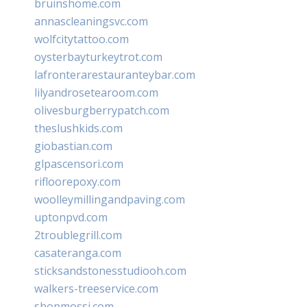
bruinshome.com
annascleaningsvc.com
wolfcitytattoo.com
oysterbayturkeytrot.com
lafronterarestauranteybar.com
lilyandrosetearoom.com
olivesburgberrypatch.com
theslushkids.com
giobastian.com
glpascensori.com
rifloorepoxy.com
woolleymillingandpaving.com
uptonpvd.com
2troublegrill.com
casateranga.com
sticksandstonesstudiooh.com
walkers-treeservice.com
shopmossi.com