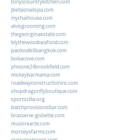
tonyscountrykitchen.com
jbellasnailspa.com
mychaihouse.com
alvisgrooming.com
thegeorginaestate.com
blythewoodseafood.com
paolosdelibangkok.com
bobacove.com
phoone24brookfield.com
mickeybarmama.com
roadwayconstructioninc.com
shopdragonflyboutique.com
sportszilla.org
batchprovisionsbar.com
brasserie-gobette.com
musicrearte.com
morseysfarms.com
riverviewtennis.com