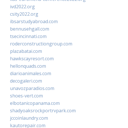
ivd2022.org
csity2022.org
ibsarstudyabroad.com
bennusehgall.com
tsecincinnati.com
roderconstructiongroup.com
plazabatai.com
hawkscayresort.com
hellonquads.com
diarioanimales.com
decogaleri.com
unavozparadios.com
shoes-vert.com
elbotanicopanama.com
shadyoaksrockportrvpark.com
jccoinlaundry.com
kautorepair.com