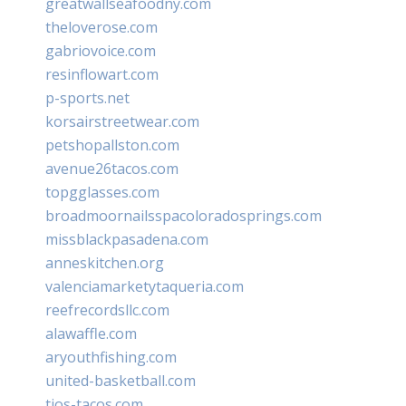
greatwallseafoodny.com
theloverose.com
gabriovoice.com
resinflowart.com
p-sports.net
korsairstreetwear.com
petshopallston.com
avenue26tacos.com
topgglasses.com
broadmoornailsspacoloradosprings.com
missblackpasadena.com
anneskitchen.org
valenciamarketytaqueria.com
reefrecordsllc.com
alawaffle.com
aryouthfishing.com
united-basketball.com
tios-tacos.com