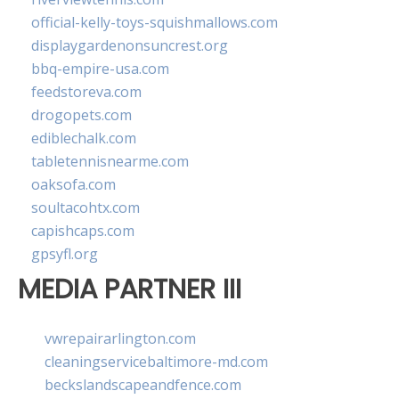
official-kelly-toys-squishmallows.com
displaygardenonsuncrest.org
bbq-empire-usa.com
feedstoreva.com
drogopets.com
ediblechalk.com
tabletennisnearme.com
oaksofa.com
soultacohtx.com
capishcaps.com
gpsyfl.org
MEDIA PARTNER III
vwrepairarlington.com
cleaningservicebaltimore-md.com
beckslandscapeandfence.com