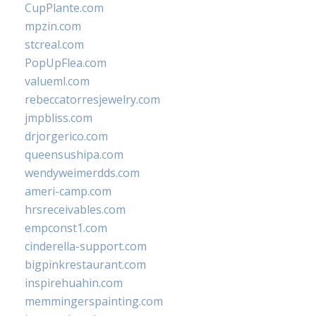
CupPlante.com
mpzin.com
stcreal.com
PopUpFlea.com
valueml.com
rebeccatorresjewelry.com
jmpbliss.com
drjorgerico.com
queensushipa.com
wendyweimerdds.com
ameri-camp.com
hrsreceivables.com
empconst1.com
cinderella-support.com
bigpinkrestaurant.com
inspirehuahin.com
memmingerspainting.com