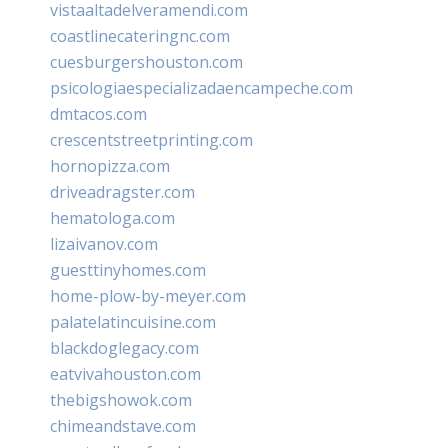
vistaaltadelveramendi.com
coastlinecateringnc.com
cuesburgershouston.com
psicologiaespecializadaencampeche.com
dmtacos.com
crescentstreetprinting.com
hornopizza.com
driveadragster.com
hematologa.com
lizaivanov.com
guesttinyhomes.com
home-plow-by-meyer.com
palatelatincuisine.com
blackdoglegacy.com
eatvivahouston.com
thebigshowok.com
chimeandstave.com