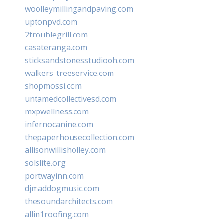
woolleymillingandpaving.com
uptonpvd.com
2troublegrill.com
casateranga.com
sticksandstonesstudiooh.com
walkers-treeservice.com
shopmossi.com
untamedcollectivesd.com
mxpwellness.com
infernocanine.com
thepaperhousecollection.com
allisonwillisholley.com
solslite.org
portwayinn.com
djmaddogmusic.com
thesoundarchitects.com
allin1roofing.com