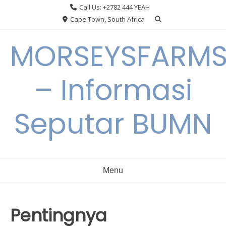
Skip
Call Us: +2782 444 YEAH
to
Cape Town, South Africa
content
MORSEYSFARM
– Informasi
Seputar BUMN
Menu
Pentingnya