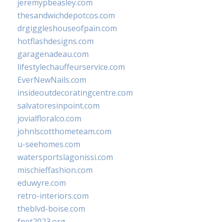
jeremypbeasley.com
thesandwichdepotcos.com
drgiggleshouseofpain.com
hotflashdesigns.com
garagenadeau.com
lifestylechauffeurservice.com
EverNewNails.com
insideoutdecoratingcentre.com
salvatoresinpoint.com
jovialfloralco.com
johnlscotthometeam.com
u-seehomes.com
watersportslagonissi.com
mischieffashion.com
eduwyre.com
retro-interiors.com
theblvd-boise.com
fpet2023.org