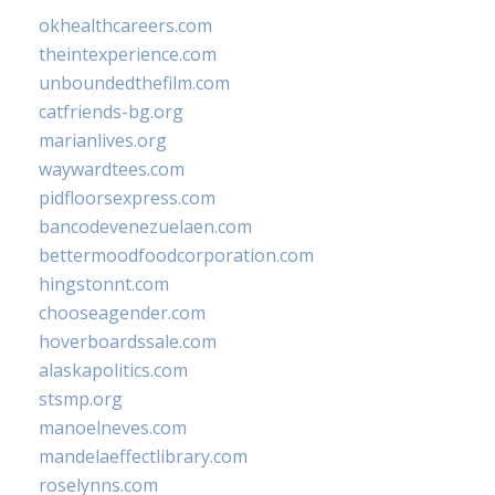
okhealthcareers.com
theintexperience.com
unboundedthefilm.com
catfriends-bg.org
marianlives.org
waywardtees.com
pidfloorsexpress.com
bancodevenezuelaen.com
bettermoodfoodcorporation.com
hingstonnt.com
chooseagender.com
hoverboardssale.com
alaskapolitics.com
stsmp.org
manoelneves.com
mandelaeffectlibrary.com
roselynns.com