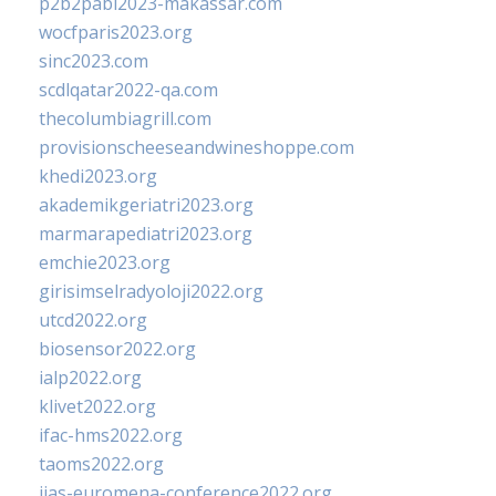
p2b2pabi2023-makassar.com
wocfparis2023.org
sinc2023.com
scdlqatar2022-qa.com
thecolumbiagrill.com
provisionscheeseandwineshoppe.com
khedi2023.org
akademikgeriatri2023.org
marmarapediatri2023.org
emchie2023.org
girisimselradyoloji2022.org
utcd2022.org
biosensor2022.org
ialp2022.org
klivet2022.org
ifac-hms2022.org
taoms2022.org
iias-euromena-conference2022.org