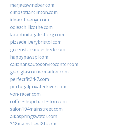
marjaeswinebar.com
elmazatlanclinton.com
ideacoffeenyc.com
odieschillicothe.com
lacantinitagalesburg.com
pizzadeliverybristol.com
greenstarsmogcheck.com
happypawspl.com
callahansautoservicecenter.com
georgiascornermarket.com
perfectfit24-7.com
portugalprivatedriver.com
von-racer.com
coffeeshopcharleston.com
salon104mainstreet.com
alkaspringswater.com
318mainstreet8h.com