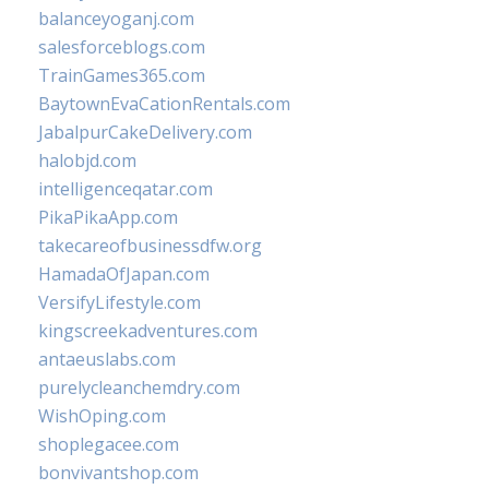
balanceyoganj.com
salesforceblogs.com
TrainGames365.com
BaytownEvaCationRentals.com
JabalpurCakeDelivery.com
halobjd.com
intelligenceqatar.com
PikaPikaApp.com
takecareofbusinessdfw.org
HamadaOfJapan.com
VersifyLifestyle.com
kingscreekadventures.com
antaeuslabs.com
purelycleanchemdry.com
WishOping.com
shoplegacee.com
bonvivantshop.com