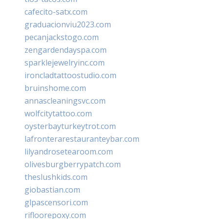
cafecito-satx.com
graduacionviu2023.com
pecanjackstogo.com
zengardendayspa.com
sparklejewelryinc.com
ironcladtattoostudio.com
bruinshome.com
annascleaningsvc.com
wolfcitytattoo.com
oysterbayturkeytrot.com
lafronterarestauranteybar.com
lilyandrosetearoom.com
olivesburgberrypatch.com
theslushkids.com
giobastian.com
glpascensori.com
rifloorepoxy.com