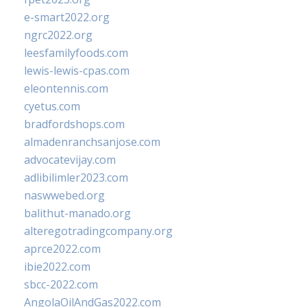
e-smart2022.org
ngrc2022.org
leesfamilyfoods.com
lewis-lewis-cpas.com
eleontennis.com
cyetus.com
bradfordshops.com
almadenranchsanjose.com
advocatevijay.com
adlibilimler2023.com
naswwebed.org
balithut-manado.org
alteregotradingcompany.org
aprce2022.com
ibie2022.com
sbcc-2022.com
AngolaOilAndGas2022.com