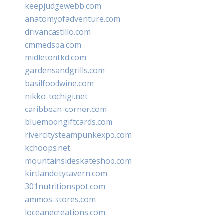
keepjudgewebb.com
anatomyofadventure.com
drivancastillo.com
cmmedspa.com
midletontkd.com
gardensandgrills.com
basilfoodwine.com
nikko-tochigi.net
caribbean-corner.com
bluemoongiftcards.com
rivercitysteampunkexpo.com
kchoops.net
mountainsideskateshop.com
kirtlandcitytavern.com
301nutritionspot.com
ammos-stores.com
loceanecreations.com