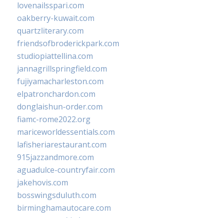
lovenailsspari.com
oakberry-kuwait.com
quartzliterary.com
friendsofbroderickpark.com
studiopiattellina.com
jannagrillspringfield.com
fujiyamacharleston.com
elpatronchardon.com
donglaishun-order.com
fiamc-rome2022.org
mariceworldessentials.com
lafisheriarestaurant.com
915jazzandmore.com
aguadulce-countryfair.com
jakehovis.com
bosswingsduluth.com
birminghamautocare.com