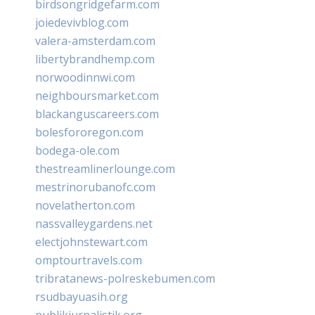
birdsongridgefarm.com
joiedevivblog.com
valera-amsterdam.com
libertybrandhemp.com
norwoodinnwi.com
neighboursmarket.com
blackanguscareers.com
bolesfororegon.com
bodega-ole.com
thestreamlinerlounge.com
mestrinorubanofc.com
novelatherton.com
nassvalleygardens.net
electjohnstewart.com
omptourtravels.com
tribratanews-polreskebumen.com
rsudbayuasih.org
publikjurnalistik.org