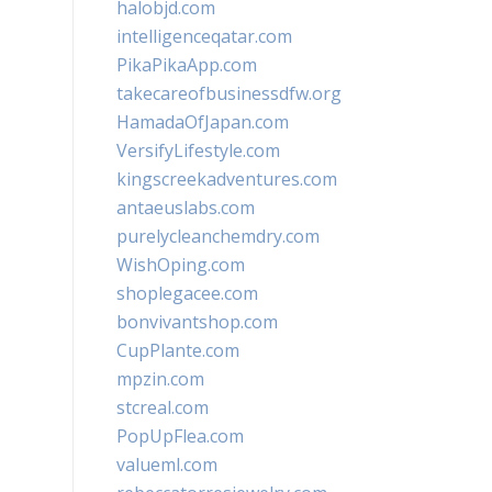
halobjd.com
intelligenceqatar.com
PikaPikaApp.com
takecareofbusinessdfw.org
HamadaOfJapan.com
VersifyLifestyle.com
kingscreekadventures.com
antaeuslabs.com
purelycleanchemdry.com
WishOping.com
shoplegacee.com
bonvivantshop.com
CupPlante.com
mpzin.com
stcreal.com
PopUpFlea.com
valueml.com