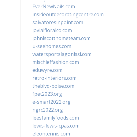
EverNewNails.com
insideoutdecoratingcentre.com
salvatoresinpoint.com
jovialfloralco.com
johnlscotthometeam.com
u-seehomes.com
watersportslagonissi.com
mischieffashion.com
eduwyre.com
retro-interiors.com
theblvd-boise.com
fpet2023.org
e-smart2022.org
ngrc2022.org
leesfamilyfoods.com
lewis-lewis-cpas.com
eleontennis.com