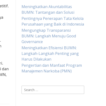
itif.
Meningkatkan Akuntabilitas
BUMN: Tantangan dan Solusi
ya
Pentingnya Penerapan Tata Kelola
Perusahaan yang Baik di Indonesia
Mengungkap Transparansi
BUMN: Langkah Menuju Good
.
Governance
n
Meningkatkan Efisiensi BUMN:
Langkah-Langkah Penting yang
Harus Dilakukan
i.
Pengertian dan Manfaat Program
i dan
Manajemen Narkoba (PMN)
UMN,
Search
for: