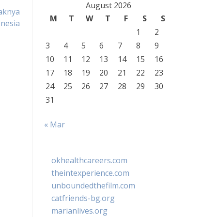
August 2026
aknya
M
T
W
T
F
S
S
nesia
1
2
3
4
5
6
7
8
9
10
11
12
13
14
15
16
17
18
19
20
21
22
23
24
25
26
27
28
29
30
31
« Mar
okhealthcareers.com
theintexperience.com
unboundedthefilm.com
catfriends-bg.org
marianlives.org