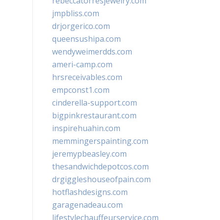
rebeccatorresjewelry.com
jmpbliss.com
drjorgerico.com
queensushipa.com
wendyweimerdds.com
ameri-camp.com
hrsreceivables.com
empconst1.com
cinderella-support.com
bigpinkrestaurant.com
inspirehuahin.com
memmingerspainting.com
jeremypbeasley.com
thesandwichdepotcos.com
drgiggleshouseofpain.com
hotflashdesigns.com
garagenadeau.com
lifestylechauffeurservice.com