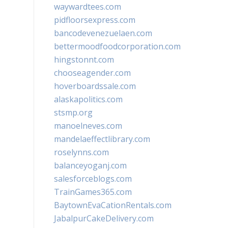
waywardtees.com
pidfloorsexpress.com
bancodevenezuelaen.com
bettermoodfoodcorporation.com
hingstonnt.com
chooseagender.com
hoverboardssale.com
alaskapolitics.com
stsmp.org
manoelneves.com
mandelaeffectlibrary.com
roselynns.com
balanceyoganj.com
salesforceblogs.com
TrainGames365.com
BaytownEvaCationRentals.com
JabalpurCakeDelivery.com