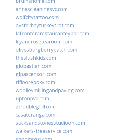
bruinshome.com
annascleaningsvc.com
wolfcitytattoo.com
oysterbayturkeytrot.com
lafronterarestauranteybar.com
lilyandrosetearoom.com
olivesburgberrypatch.com
theslushkids.com
giobastian.com
glpascensori.com
rifloorepoxy.com
woolleymillingandpaving.com
uptonpvd.com
2troublegrill.com
casateranga.com
sticksandstonesstudiooh.com
walkers-treeservice.com
shopmossi.com