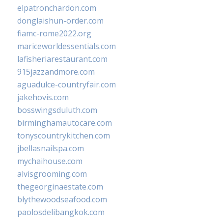
elpatronchardon.com
donglaishun-order.com
fiamc-rome2022.org
mariceworldessentials.com
lafisheriarestaurant.com
915jazzandmore.com
aguadulce-countryfair.com
jakehovis.com
bosswingsduluth.com
birminghamautocare.com
tonyscountrykitchen.com
jbellasnailspa.com
mychaihouse.com
alvisgrooming.com
thegeorginaestate.com
blythewoodseafood.com
paolosdelibangkok.com