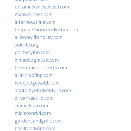
untamedcollectivesd.com
mxpwellness.com
infernocanine.com
thepaperhousecollection.com
allisonwillisholley.com
solslite.org
portwayinn.com
djmaddogmusic.com
thesoundarchitects.com
allin1roofing.com
keepjudgewebb.com
anatomyofadventure.com
drivancastillo.com
cmmedspa.com
midletontkd.com
gardensandgrills.com
basilfoodwine.com