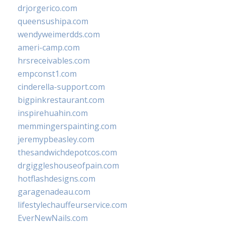
drjorgerico.com
queensushipa.com
wendyweimerdds.com
ameri-camp.com
hrsreceivables.com
empconst1.com
cinderella-support.com
bigpinkrestaurant.com
inspirehuahin.com
memmingerspainting.com
jeremypbeasley.com
thesandwichdepotcos.com
drgiggleshouseofpain.com
hotflashdesigns.com
garagenadeau.com
lifestylechauffeurservice.com
EverNewNails.com