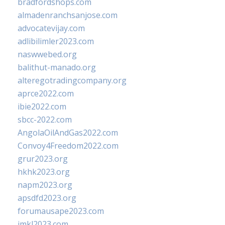
bradfordshops.com
almadenranchsanjose.com
advocatevijay.com
adlibilimler2023.com
naswwebed.org
balithut-manado.org
alteregotradingcompany.org
aprce2022.com
ibie2022.com
sbcc-2022.com
AngolaOilAndGas2022.com
Convoy4Freedom2022.com
grur2023.org
hkhk2023.org
napm2023.org
apsdfd2023.org
forumausape2023.com
imkl2023.com