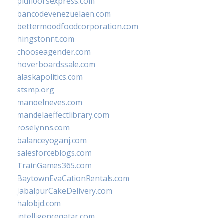
pidfloorsexpress.com
bancodevenezuelaen.com
bettermoodfoodcorporation.com
hingstonnt.com
chooseagender.com
hoverboardssale.com
alaskapolitics.com
stsmp.org
manoelneves.com
mandelaeffectlibrary.com
roselynns.com
balanceyoganj.com
salesforceblogs.com
TrainGames365.com
BaytownEvaCationRentals.com
JabalpurCakeDelivery.com
halobjd.com
intelligenceqatar.com