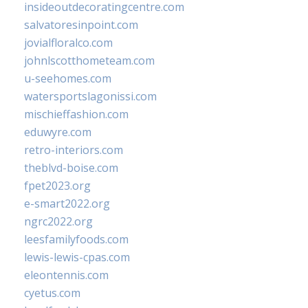
insideoutdecoratingcentre.com
salvatoresinpoint.com
jovialfloralco.com
johnlscotthometeam.com
u-seehomes.com
watersportslagonissi.com
mischieffashion.com
eduwyre.com
retro-interiors.com
theblvd-boise.com
fpet2023.org
e-smart2022.org
ngrc2022.org
leesfamilyfoods.com
lewis-lewis-cpas.com
eleontennis.com
cyetus.com