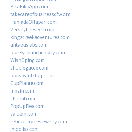
PikaPikaApp.com
takecareofbusinessdfw.org
HamadaOfJapan.com
VersifyLifestyle.com
kingscreekadventures.com
antaeuslabs.com
purelycleanchemdry.com
WishOping.com
shoplegacee.com
bonvivantshop.com
CupPlante.com
mpzin.com
stcreal.com
PopUpFlea.com
valueml.com
rebeccatorresjewelry.com
jmpbliss.com