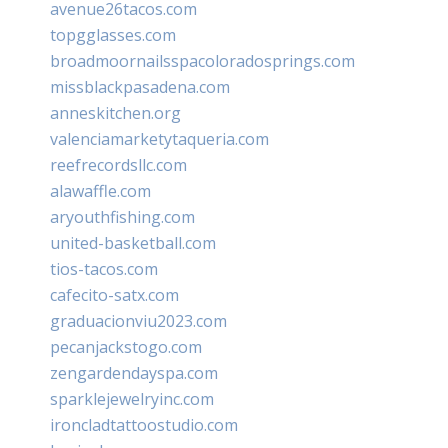
avenue26tacos.com
topgglasses.com
broadmoornailsspacoloradosprings.com
missblackpasadena.com
anneskitchen.org
valenciamarketytaqueria.com
reefrecordsllc.com
alawaffle.com
aryouthfishing.com
united-basketball.com
tios-tacos.com
cafecito-satx.com
graduacionviu2023.com
pecanjackstogo.com
zengardendayspa.com
sparklejewelryinc.com
ironcladtattoostudio.com