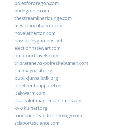
bolesfororegon.com
bodega-ole.com
thestreamlinerlounge.com
mestrinorubanofc.com
novelatherton.com
nassvalleygardens.net
electjohnstewart.com
omptourtravels.com
tribratanews-polreskebumen.com
rsudbayuasih.org
publikjurnalistik.org
juneteenthapparel.net
italywarm.com
journaloffinanceeconomics.com
kvk-kumari.org
foodscienceandtechnology.com
scisportsscience.com