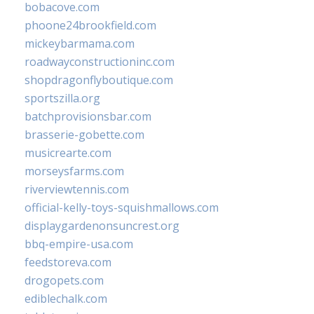
bobacove.com
phoone24brookfield.com
mickeybarmama.com
roadwayconstructioninc.com
shopdragonflyboutique.com
sportszilla.org
batchprovisionsbar.com
brasserie-gobette.com
musicrearte.com
morseysfarms.com
riverviewtennis.com
official-kelly-toys-squishmallows.com
displaygardenonsuncrest.org
bbq-empire-usa.com
feedstoreva.com
drogopets.com
ediblechalk.com