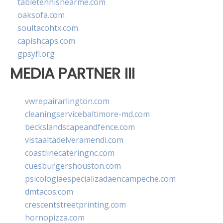
tabletennisnearme.com
oaksofa.com
soultacohtx.com
capishcaps.com
gpsyfl.org
MEDIA PARTNER III
vwrepairarlington.com
cleaningservicebaltimore-md.com
beckslandscapeandfence.com
vistaaltadelveramendi.com
coastlinecateringnc.com
cuesburgershouston.com
psicologiaespecializadaencampeche.com
dmtacos.com
crescentstreetprinting.com
hornopizza.com