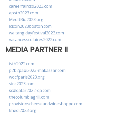
careerfaircsd2023.com
apsth2023.com
MedItRio2023.org
lcicon2023boston.com
waitangidayfestival2022.com
vacancesscolaires2022.com
MEDIA PARTNER II
isth2022.com
p2b2pabi2023-makassar.com
wocfparis2023.org
sinc2023.com
scdlqatar2022-qa.com
thecolumbiagrill.com
provisionscheeseandwineshoppe.com
khedi2023.org