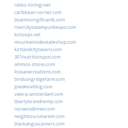
nikko-tochigi.net
caribbean-corner.com
bluemoongiftcards.com
rivercitysteampunkexpo.com
kchoops.net
mountainsideskateshop.com
kirtlandcitytavern.com
301nutritionspot.com
ammos-stores.com
loceanecreations.com
birdsongridgefarm.com
joiedevivblog.com
valera-amsterdam.com
libertybrandhemp.com
norwoodinnwi.com
neighboursmarket.com
blackanguscareers.com