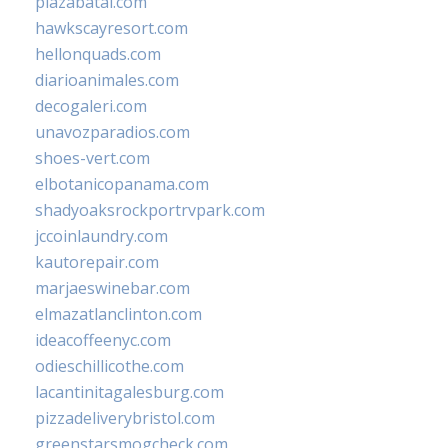
plazabatai.com
hawkscayresort.com
hellonquads.com
diarioanimales.com
decogaleri.com
unavozparadios.com
shoes-vert.com
elbotanicopanama.com
shadyoaksrockportrvpark.com
jccoinlaundry.com
kautorepair.com
marjaeswinebar.com
elmazatlanclinton.com
ideacoffeenyc.com
odieschillicothe.com
lacantinitagalesburg.com
pizzadeliverybristol.com
greenstarsmogcheck.com