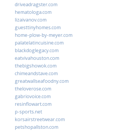
driveadragster.com
hematologa.com
lizaivanov.com
guesttinyhomes.com
home-plow-by-meyer.com
palatelatincuisine.com
blackdoglegacy.com
eatvivahouston.com
thebigshowok.com
chimeandstave.com
greatwallseafoodny.com
theloverose.com
gabriovoice.com
resinflowart.com
p-sports.net
korsairstreetwear.com
petshopallston.com