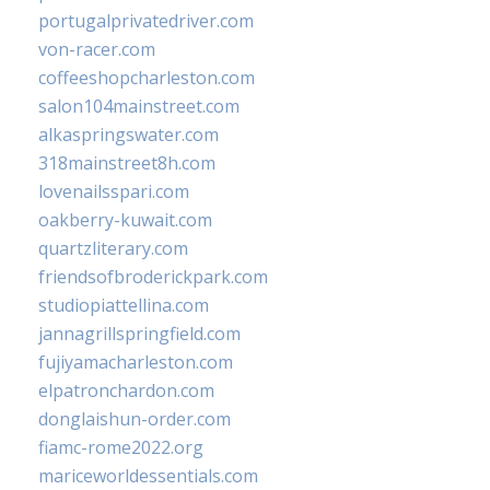
portugalprivatedriver.com
von-racer.com
coffeeshopcharleston.com
salon104mainstreet.com
alkaspringswater.com
318mainstreet8h.com
lovenailsspari.com
oakberry-kuwait.com
quartzliterary.com
friendsofbroderickpark.com
studiopiattellina.com
jannagrillspringfield.com
fujiyamacharleston.com
elpatronchardon.com
donglaishun-order.com
fiamc-rome2022.org
mariceworldessentials.com