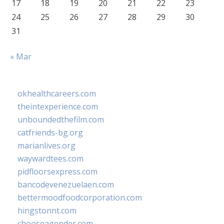
17
18
19
20
21
22
23
24
25
26
27
28
29
30
31
« Mar
okhealthcareers.com
theintexperience.com
unboundedthefilm.com
catfriends-bg.org
marianlives.org
waywardtees.com
pidfloorsexpress.com
bancodevenezuelaen.com
bettermoodfoodcorporation.com
hingstonnt.com
chooseagender.com