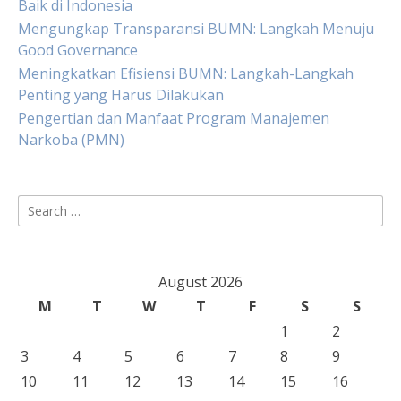
Baik di Indonesia
Mengungkap Transparansi BUMN: Langkah Menuju
Good Governance
Meningkatkan Efisiensi BUMN: Langkah-Langkah
Penting yang Harus Dilakukan
Pengertian dan Manfaat Program Manajemen
Narkoba (PMN)
Search
for:
August 2026
M
T
W
T
F
S
S
1
2
3
4
5
6
7
8
9
10
11
12
13
14
15
16