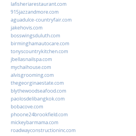
lafisheriarestaurant.com
915jazzandmore.com
aguadulce-countryfair.com
jakehovis.com
bosswingsduluth.com
birminghamautocare.com
tonyscountrykitchen.com
jbellasnailspa.com
mychaihouse.com
alvisgrooming.com
thegeorginaestate.com
blythewoodseafood.com
paolosdelibangkok.com
bobacove.com
phoone24brookfield.com
mickeybarmama.com
roadwayconstructioninc.com