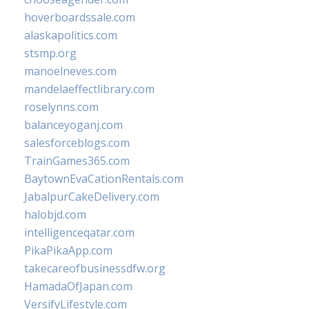
hoverboardssale.com
alaskapolitics.com
stsmp.org
manoelneves.com
mandelaeffectlibrary.com
roselynns.com
balanceyoganj.com
salesforceblogs.com
TrainGames365.com
BaytownEvaCationRentals.com
JabalpurCakeDelivery.com
halobjd.com
intelligenceqatar.com
PikaPikaApp.com
takecareofbusinessdfw.org
HamadaOfJapan.com
VersifyLifestyle.com