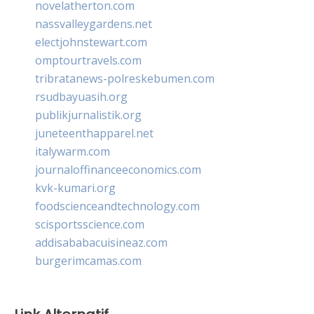
novelatherton.com
nassvalleygardens.net
electjohnstewart.com
omptourtravels.com
tribratanews-polreskebumen.com
rsudbayuasih.org
publikjurnalistik.org
juneteenthapparel.net
italywarm.com
journaloffinanceeconomics.com
kvk-kumari.org
foodscienceandtechnology.com
scisportsscience.com
addisababacuisineaz.com
burgerimcamas.com