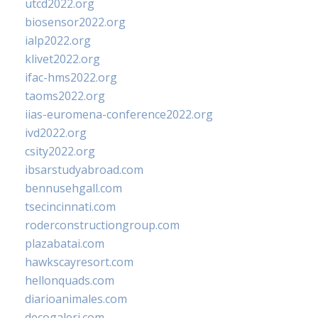
utcd2022.org
biosensor2022.org
ialp2022.org
klivet2022.org
ifac-hms2022.org
taoms2022.org
iias-euromena-conference2022.org
ivd2022.org
csity2022.org
ibsarstudyabroad.com
bennusehgall.com
tsecincinnati.com
roderconstructiongroup.com
plazabatai.com
hawkscayresort.com
hellonquads.com
diarioanimales.com
decogaleri.com