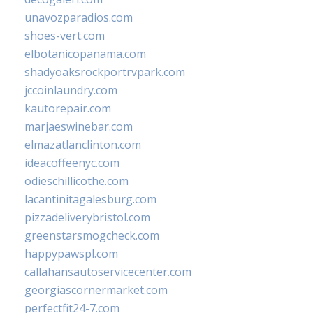
unavozparadios.com
shoes-vert.com
elbotanicopanama.com
shadyoaksrockportrvpark.com
jccoinlaundry.com
kautorepair.com
marjaeswinebar.com
elmazatlanclinton.com
ideacoffeenyc.com
odieschillicothe.com
lacantinitagalesburg.com
pizzadeliverybristol.com
greenstarsmogcheck.com
happypawspl.com
callahansautoservicecenter.com
georgiascornermarket.com
perfectfit24-7.com