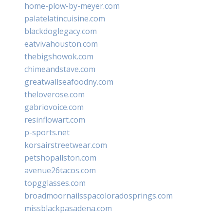
home-plow-by-meyer.com
palatelatincuisine.com
blackdoglegacy.com
eatvivahouston.com
thebigshowok.com
chimeandstave.com
greatwallseafoodny.com
theloverose.com
gabriovoice.com
resinflowart.com
p-sports.net
korsairstreetwear.com
petshopallston.com
avenue26tacos.com
topgglasses.com
broadmoornailsspacoloradosprings.com
missblackpasadena.com