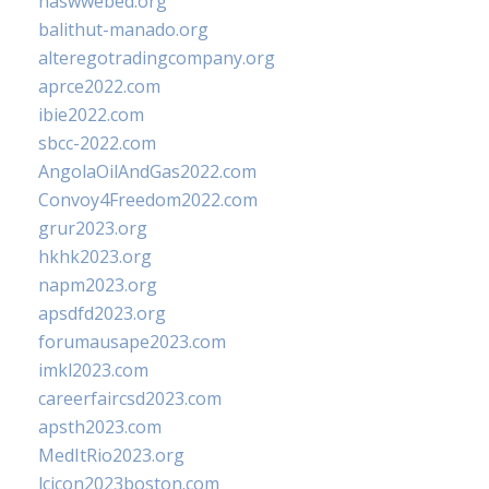
naswwebed.org
balithut-manado.org
alteregotradingcompany.org
aprce2022.com
ibie2022.com
sbcc-2022.com
AngolaOilAndGas2022.com
Convoy4Freedom2022.com
grur2023.org
hkhk2023.org
napm2023.org
apsdfd2023.org
forumausape2023.com
imkl2023.com
careerfaircsd2023.com
apsth2023.com
MedItRio2023.org
lcicon2023boston.com