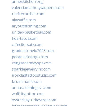
anneskitchen.org
valenciamarketytaqueria.com
reefrecordsllc.com
alawaffle.com
aryouthfishing.com
united-basketball.com
tios-tacos.com
cafecito-satx.com
graduacionviu2023.com
pecanjackstogo.com
zengardendayspa.com
sparklejewelryinc.com
ironcladtattoostudio.com
bruinshome.com
annascleaningsvc.com
wolfcitytattoo.com
oysterbayturkeytrot.com
lafronterarestauranteybar.com