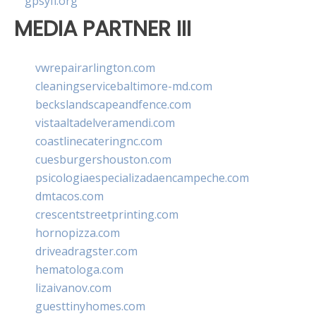
gpsyfl.org
MEDIA PARTNER III
vwrepairarlington.com
cleaningservicebaltimore-md.com
beckslandscapeandfence.com
vistaaltadelveramendi.com
coastlinecateringnc.com
cuesburgershouston.com
psicologiaespecializadaencampeche.com
dmtacos.com
crescentstreetprinting.com
hornopizza.com
driveadragster.com
hematologa.com
lizaivanov.com
guesttinyhomes.com