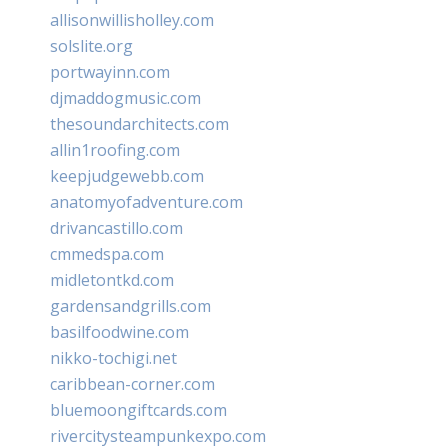
allisonwillisholley.com
solslite.org
portwayinn.com
djmaddogmusic.com
thesoundarchitects.com
allin1roofing.com
keepjudgewebb.com
anatomyofadventure.com
drivancastillo.com
cmmedspa.com
midletontkd.com
gardensandgrills.com
basilfoodwine.com
nikko-tochigi.net
caribbean-corner.com
bluemoongiftcards.com
rivercitysteampunkexpo.com