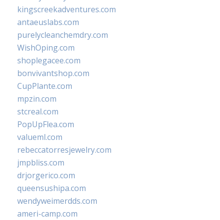
kingscreekadventures.com
antaeuslabs.com
purelycleanchemdry.com
WishOping.com
shoplegacee.com
bonvivantshop.com
CupPlante.com
mpzin.com
stcreal.com
PopUpFlea.com
valueml.com
rebeccatorresjewelry.com
jmpbliss.com
drjorgerico.com
queensushipa.com
wendyweimerdds.com
ameri-camp.com