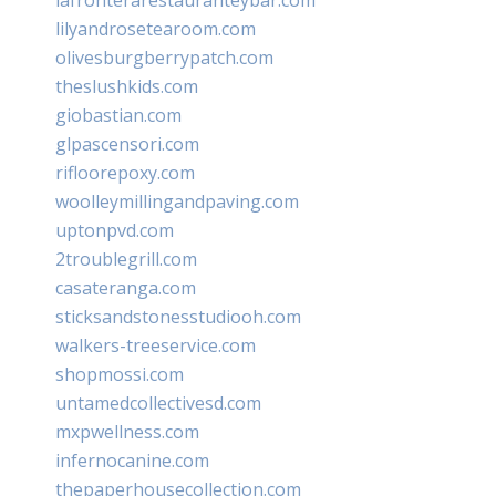
lilyandrosetearoom.com
olivesburgberrypatch.com
theslushkids.com
giobastian.com
glpascensori.com
rifloorepoxy.com
woolleymillingandpaving.com
uptonpvd.com
2troublegrill.com
casateranga.com
sticksandstonesstudiooh.com
walkers-treeservice.com
shopmossi.com
untamedcollectivesd.com
mxpwellness.com
infernocanine.com
thepaperhousecollection.com