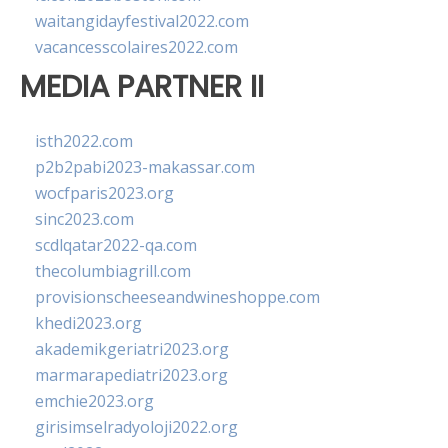
waitangidayfestival2022.com
vacancesscolaires2022.com
MEDIA PARTNER II
isth2022.com
p2b2pabi2023-makassar.com
wocfparis2023.org
sinc2023.com
scdlqatar2022-qa.com
thecolumbiagrill.com
provisionscheeseandwineshoppe.com
khedi2023.org
akademikgeriatri2023.org
marmarapediatri2023.org
emchie2023.org
girisimselradyoloji2022.org