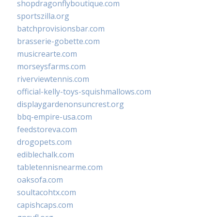
shopdragonflyboutique.com
sportszilla.org
batchprovisionsbar.com
brasserie-gobette.com
musicrearte.com
morseysfarms.com
riverviewtennis.com
official-kelly-toys-squishmallows.com
displaygardenonsuncrest.org
bbq-empire-usa.com
feedstoreva.com
drogopets.com
ediblechalk.com
tabletennisnearme.com
oaksofa.com
soultacohtx.com
capishcaps.com