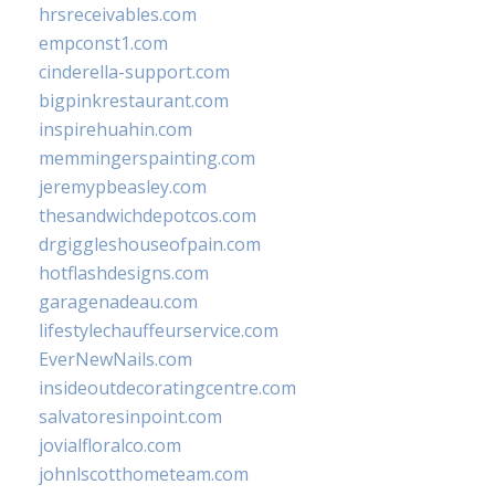
hrsreceivables.com
empconst1.com
cinderella-support.com
bigpinkrestaurant.com
inspirehuahin.com
memmingerspainting.com
jeremypbeasley.com
thesandwichdepotcos.com
drgiggleshouseofpain.com
hotflashdesigns.com
garagenadeau.com
lifestylechauffeurservice.com
EverNewNails.com
insideoutdecoratingcentre.com
salvatoresinpoint.com
jovialfloralco.com
johnlscotthometeam.com