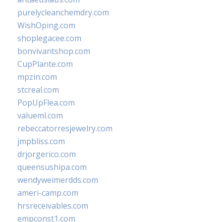
purelycleanchemdry.com
WishOping.com
shoplegacee.com
bonvivantshop.com
CupPlante.com
mpzin.com
stcreal.com
PopUpFlea.com
valueml.com
rebeccatorresjewelry.com
jmpbliss.com
drjorgerico.com
queensushipa.com
wendyweimerdds.com
ameri-camp.com
hrsreceivables.com
empconst1.com