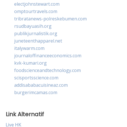
electjohnstewart.com
omptourtravels.com
tribratanews-polreskebumen.com
rsudbayuasih.org
publikjurnalistik.org
juneteenthapparel.net
italywarm.com
journaloffinanceeconomics.com
kvk-kumari.org
foodscienceandtechnology.com
scisportsscience.com
addisababacuisineaz.com
burgerimcamas.com
Link Alternatif
Live HK