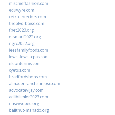
mischieffashion.com
eduwyre.com
retro-interiors.com
theblvd-boise.com
fpet2023.org
e-smart2022.org
ngrc2022.org
leesfamilyfoods.com
lewis-lewis-cpas.com
eleontennis.com
cyetus.com
bradfordshops.com
almadenranchsanjose.com
advocatevijay.com
adlibilimler2023.com
naswwebed.org
balithut-manado.org