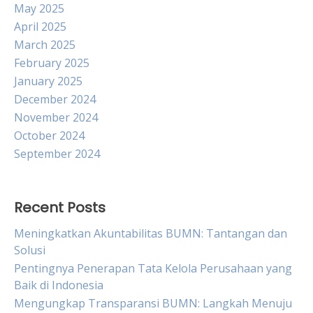
May 2025
April 2025
March 2025
February 2025
January 2025
December 2024
November 2024
October 2024
September 2024
Recent Posts
Meningkatkan Akuntabilitas BUMN: Tantangan dan
Solusi
Pentingnya Penerapan Tata Kelola Perusahaan yang
Baik di Indonesia
Mengungkap Transparansi BUMN: Langkah Menuju