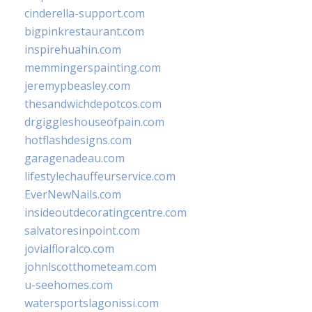
cinderella-support.com
bigpinkrestaurant.com
inspirehuahin.com
memmingerspainting.com
jeremypbeasley.com
thesandwichdepotcos.com
drgiggleshouseofpain.com
hotflashdesigns.com
garagenadeau.com
lifestylechauffeurservice.com
EverNewNails.com
insideoutdecoratingcentre.com
salvatoresinpoint.com
jovialfloralco.com
johnlscotthometeam.com
u-seehomes.com
watersportslagonissi.com