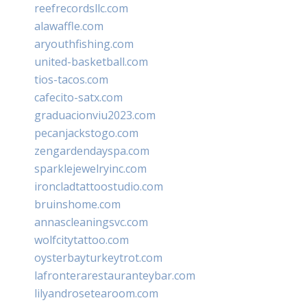
reefrecordsllc.com
alawaffle.com
aryouthfishing.com
united-basketball.com
tios-tacos.com
cafecito-satx.com
graduacionviu2023.com
pecanjackstogo.com
zengardendayspa.com
sparklejewelryinc.com
ironcladtattoostudio.com
bruinshome.com
annascleaningsvc.com
wolfcitytattoo.com
oysterbayturkeytrot.com
lafronterarestauranteybar.com
lilyandrosetearoom.com