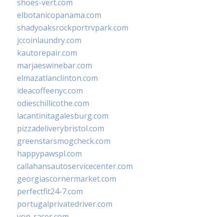
shoes-vert.com
elbotanicopanama.com
shadyoaksrockportrvpark.com
jccoinlaundry.com
kautorepair.com
marjaeswinebar.com
elmazatlanclinton.com
ideacoffeenyc.com
odieschillicothe.com
lacantinitagalesburg.com
pizzadeliverybristol.com
greenstarsmogcheck.com
happypawspl.com
callahansautoservicecenter.com
georgiascornermarket.com
perfectfit24-7.com
portugalprivatedriver.com
von-racer.com