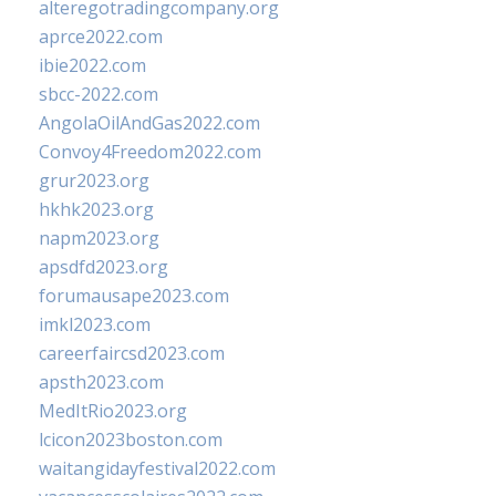
alteregotradingcompany.org
aprce2022.com
ibie2022.com
sbcc-2022.com
AngolaOilAndGas2022.com
Convoy4Freedom2022.com
grur2023.org
hkhk2023.org
napm2023.org
apsdfd2023.org
forumausape2023.com
imkl2023.com
careerfaircsd2023.com
apsth2023.com
MedItRio2023.org
lcicon2023boston.com
waitangidayfestival2022.com