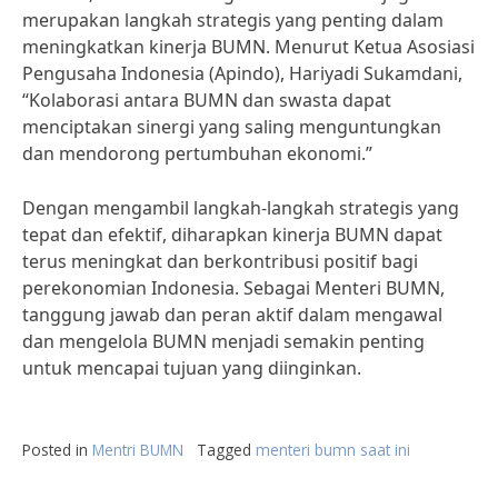
merupakan langkah strategis yang penting dalam
meningkatkan kinerja BUMN. Menurut Ketua Asosiasi
Pengusaha Indonesia (Apindo), Hariyadi Sukamdani,
“Kolaborasi antara BUMN dan swasta dapat
menciptakan sinergi yang saling menguntungkan
dan mendorong pertumbuhan ekonomi.”
Dengan mengambil langkah-langkah strategis yang
tepat dan efektif, diharapkan kinerja BUMN dapat
terus meningkat dan berkontribusi positif bagi
perekonomian Indonesia. Sebagai Menteri BUMN,
tanggung jawab dan peran aktif dalam mengawal
dan mengelola BUMN menjadi semakin penting
untuk mencapai tujuan yang diinginkan.
Posted in
Mentri BUMN
Tagged
menteri bumn saat ini