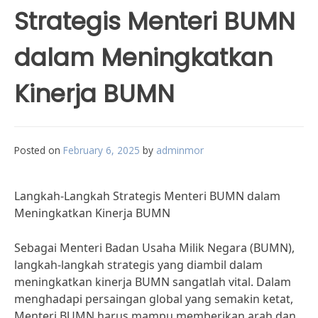
Strategis Menteri BUMN
dalam Meningkatkan
Kinerja BUMN
Posted on
February 6, 2025
by
adminmor
Langkah-Langkah Strategis Menteri BUMN dalam
Meningkatkan Kinerja BUMN
Sebagai Menteri Badan Usaha Milik Negara (BUMN),
langkah-langkah strategis yang diambil dalam
meningkatkan kinerja BUMN sangatlah vital. Dalam
menghadapi persaingan global yang semakin ketat,
Menteri BUMN harus mampu memberikan arah dan