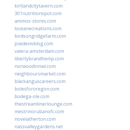
kirtlandcitytavern.com
301nutritionspot.com
ammos-stores.com
loceanecreations.com
birdsongridgefarm.com
joiedevivblog.com
valera-amsterdam.com
libertybrandhemp.com
norwoodinnwi.com
neighboursmarket.com
blackanguscareers.com
bolesfororegon.com
bodega-ole.com
thestreamlinerlounge.com
mestrinorubanofc.com
novelatherton.com
nassvalleygardens.net