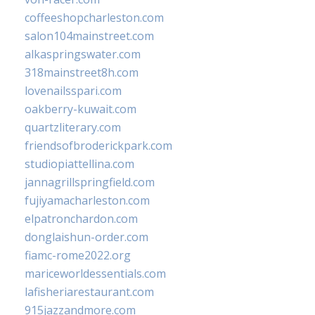
coffeeshopcharleston.com
salon104mainstreet.com
alkaspringswater.com
318mainstreet8h.com
lovenailsspari.com
oakberry-kuwait.com
quartzliterary.com
friendsofbroderickpark.com
studiopiattellina.com
jannagrillspringfield.com
fujiyamacharleston.com
elpatronchardon.com
donglaishun-order.com
fiamc-rome2022.org
mariceworldessentials.com
lafisheriarestaurant.com
915jazzandmore.com