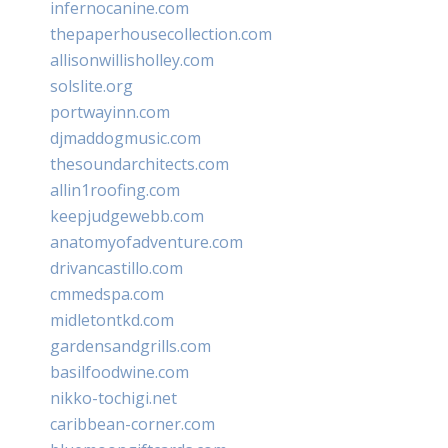
infernocanine.com
thepaperhousecollection.com
allisonwillisholley.com
solslite.org
portwayinn.com
djmaddogmusic.com
thesoundarchitects.com
allin1roofing.com
keepjudgewebb.com
anatomyofadventure.com
drivancastillo.com
cmmedspa.com
midletontkd.com
gardensandgrills.com
basilfoodwine.com
nikko-tochigi.net
caribbean-corner.com