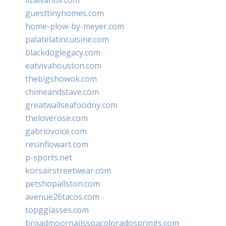
guesttinyhomes.com
home-plow-by-meyer.com
palatelatincuisine.com
blackdoglegacy.com
eatvivahouston.com
thebigshowok.com
chimeandstave.com
greatwallseafoodny.com
theloverose.com
gabriovoice.com
resinflowart.com
p-sports.net
korsairstreetwear.com
petshopallston.com
avenue26tacos.com
topgglasses.com
broadmoornailsspacoloradosprings.com