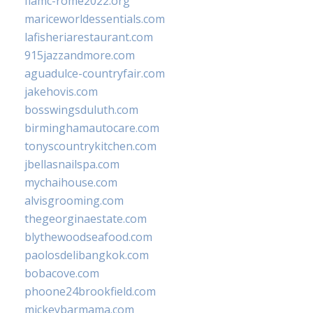
fiamc-rome2022.org
mariceworldessentials.com
lafisheriarestaurant.com
915jazzandmore.com
aguadulce-countryfair.com
jakehovis.com
bosswingsduluth.com
birminghamautocare.com
tonyscountrykitchen.com
jbellasnailspa.com
mychaihouse.com
alvisgrooming.com
thegeorginaestate.com
blythewoodseafood.com
paolosdelibangkok.com
bobacove.com
phoone24brookfield.com
mickeybarmama.com