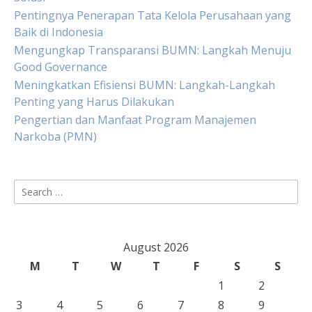
Pentingnya Penerapan Tata Kelola Perusahaan yang
Baik di Indonesia
Mengungkap Transparansi BUMN: Langkah Menuju
Good Governance
Meningkatkan Efisiensi BUMN: Langkah-Langkah
Penting yang Harus Dilakukan
Pengertian dan Manfaat Program Manajemen
Narkoba (PMN)
Search
for:
August 2026
M
T
W
T
F
S
S
1
2
3
4
5
6
7
8
9