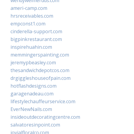
wendyweimerdds.com
ameri-camp.com
hrsreceivables.com
empconst1.com
cinderella-support.com
bigpinkrestaurant.com
inspirehuahin.com
memmingerspainting.com
jeremypbeasley.com
thesandwichdepotcos.com
drgiggleshouseofpain.com
hotflashdesigns.com
garagenadeau.com
lifestylechauffeurservice.com
EverNewNails.com
insideoutdecoratingcentre.com
salvatoresinpoint.com
jovialfloralco.com