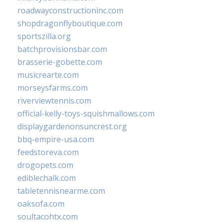
roadwayconstructioninc.com
shopdragonflyboutique.com
sportszilla.org
batchprovisionsbar.com
brasserie-gobette.com
musicrearte.com
morseysfarms.com
riverviewtennis.com
official-kelly-toys-squishmallows.com
displaygardenonsuncrest.org
bbq-empire-usa.com
feedstoreva.com
drogopets.com
ediblechalk.com
tabletennisnearme.com
oaksofa.com
soultacohtx.com