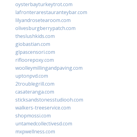
oysterbayturkeytrot.com
lafronterarestauranteybar.com
lilyandrosetearoom.com
olivesburgberrypatch.com
theslushkids.com
giobastian.com
glpascensori.com
rifloorepoxy.com
woolleymillingandpaving.com
uptonpvd.com
2troublegrill.com
casateranga.com
sticksandstonesstudiooh.com
walkers-treeservice.com
shopmossi.com
untamedcollectivesd.com
mxpwellness.com