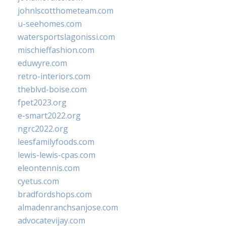
johnlscotthometeam.com
u-seehomes.com
watersportslagonissi.com
mischieffashion.com
eduwyre.com
retro-interiors.com
theblvd-boise.com
fpet2023.org
e-smart2022.org
ngrc2022.org
leesfamilyfoods.com
lewis-lewis-cpas.com
eleontennis.com
cyetus.com
bradfordshops.com
almadenranchsanjose.com
advocatevijay.com