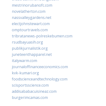
mestrinorubanofc.com
novelatherton.com
nassvalleygardens.net
electjohnstewart.com
omptourtravels.com
tribratanews-polreskebumen.com
rsudbayuasih.org
publikjurnalistik.org
juneteenthapparel.net
italywarm.com
journaloffinanceeconomics.com
kvk-kumari.org
foodscienceandtechnology.com
scisportsscience.com
addisababacuisineaz.com
burgerimcamas.com