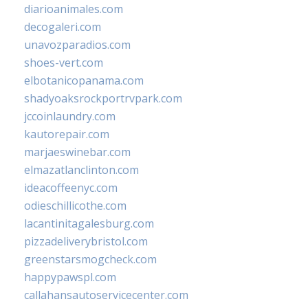
diarioanimales.com
decogaleri.com
unavozparadios.com
shoes-vert.com
elbotanicopanama.com
shadyoaksrockportrvpark.com
jccoinlaundry.com
kautorepair.com
marjaeswinebar.com
elmazatlanclinton.com
ideacoffeenyc.com
odieschillicothe.com
lacantinitagalesburg.com
pizzadeliverybristol.com
greenstarsmogcheck.com
happypawspl.com
callahansautoservicecenter.com