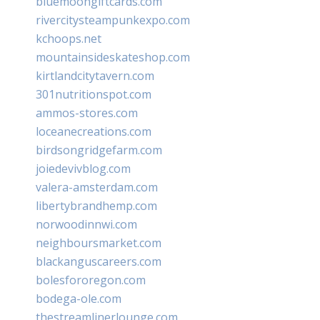
bluemoongiftcards.com
rivercitysteampunkexpo.com
kchoops.net
mountainsideskateshop.com
kirtlandcitytavern.com
301nutritionspot.com
ammos-stores.com
loceanecreations.com
birdsongridgefarm.com
joiedevivblog.com
valera-amsterdam.com
libertybrandhemp.com
norwoodinnwi.com
neighboursmarket.com
blackanguscareers.com
bolesfororegon.com
bodega-ole.com
thestreamlinerlounge.com