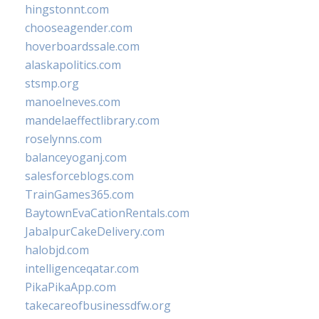
hingstonnt.com
chooseagender.com
hoverboardssale.com
alaskapolitics.com
stsmp.org
manoelneves.com
mandelaeffectlibrary.com
roselynns.com
balanceyoganj.com
salesforceblogs.com
TrainGames365.com
BaytownEvaCationRentals.com
JabalpurCakeDelivery.com
halobjd.com
intelligenceqatar.com
PikaPikaApp.com
takecareofbusinessdfw.org