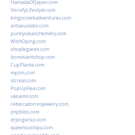
HamadaOfJapan.com
VersifyLifestyle.com
kingscreekadventures.com
antaeuslabs.com
purelycleanchemdry.com
WishOping.com
shoplegacee.com
bonvivantshop.com
CupPlante.com
mpzin.com
stcreal.com
PopUpFlea.com
valueml.com
rebeccatorresjewelry.com
jmpbliss.com
drjorgerico.com
queensushipa.com