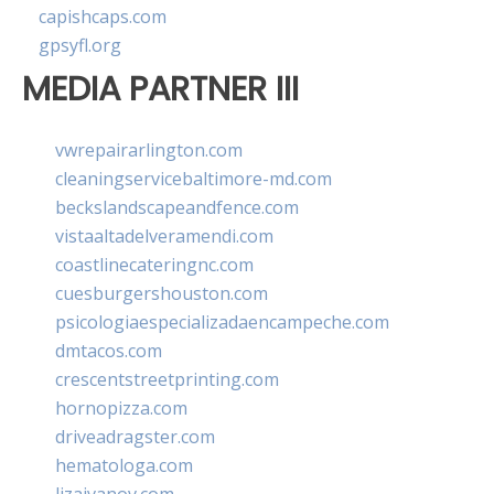
capishcaps.com
gpsyfl.org
MEDIA PARTNER III
vwrepairarlington.com
cleaningservicebaltimore-md.com
beckslandscapeandfence.com
vistaaltadelveramendi.com
coastlinecateringnc.com
cuesburgershouston.com
psicologiaespecializadaencampeche.com
dmtacos.com
crescentstreetprinting.com
hornopizza.com
driveadragster.com
hematologa.com
lizaivanov.com