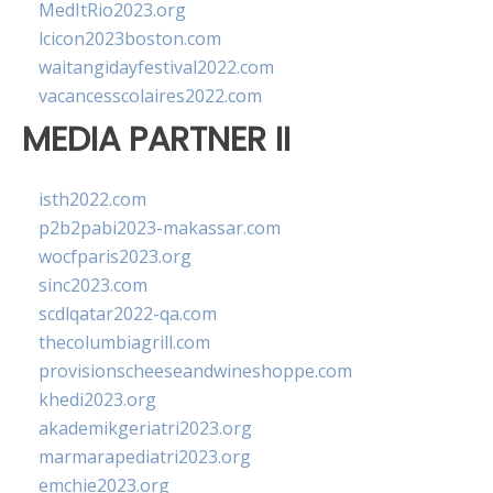
MedItRio2023.org
lcicon2023boston.com
waitangidayfestival2022.com
vacancesscolaires2022.com
MEDIA PARTNER II
isth2022.com
p2b2pabi2023-makassar.com
wocfparis2023.org
sinc2023.com
scdlqatar2022-qa.com
thecolumbiagrill.com
provisionscheeseandwineshoppe.com
khedi2023.org
akademikgeriatri2023.org
marmarapediatri2023.org
emchie2023.org