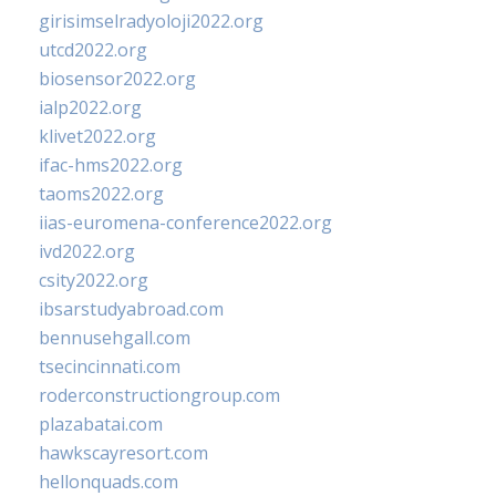
girisimselradyoloji2022.org
utcd2022.org
biosensor2022.org
ialp2022.org
klivet2022.org
ifac-hms2022.org
taoms2022.org
iias-euromena-conference2022.org
ivd2022.org
csity2022.org
ibsarstudyabroad.com
bennusehgall.com
tsecincinnati.com
roderconstructiongroup.com
plazabatai.com
hawkscayresort.com
hellonquads.com