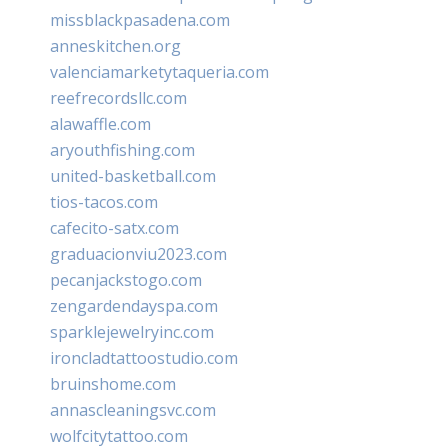
missblackpasadena.com
anneskitchen.org
valenciamarketytaqueria.com
reefrecordsllc.com
alawaffle.com
aryouthfishing.com
united-basketball.com
tios-tacos.com
cafecito-satx.com
graduacionviu2023.com
pecanjackstogo.com
zengardendayspa.com
sparklejewelryinc.com
ironcladtattoostudio.com
bruinshome.com
annascleaningsvc.com
wolfcitytattoo.com