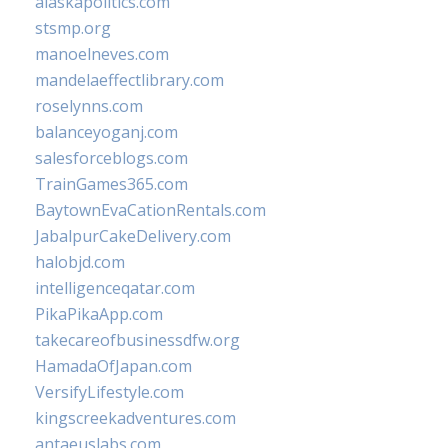
alaskapolitics.com
stsmp.org
manoelneves.com
mandelaeffectlibrary.com
roselynns.com
balanceyoganj.com
salesforceblogs.com
TrainGames365.com
BaytownEvaCationRentals.com
JabalpurCakeDelivery.com
halobjd.com
intelligenceqatar.com
PikaPikaApp.com
takecareofbusinessdfw.org
HamadaOfJapan.com
VersifyLifestyle.com
kingscreekadventures.com
antaeuslabs.com