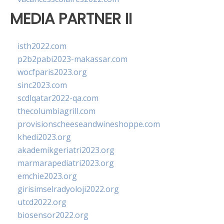
MEDIA PARTNER II
isth2022.com
p2b2pabi2023-makassar.com
wocfparis2023.org
sinc2023.com
scdlqatar2022-qa.com
thecolumbiagrill.com
provisionscheeseandwineshoppe.com
khedi2023.org
akademikgeriatri2023.org
marmarapediatri2023.org
emchie2023.org
girisimselradyoloji2022.org
utcd2022.org
biosensor2022.org