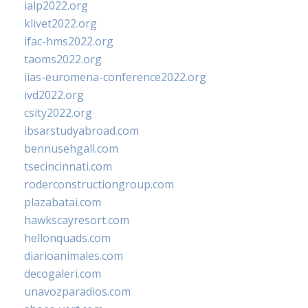
ialp2022.org
klivet2022.org
ifac-hms2022.org
taoms2022.org
iias-euromena-conference2022.org
ivd2022.org
csity2022.org
ibsarstudyabroad.com
bennusehgall.com
tsecincinnati.com
roderconstructiongroup.com
plazabatai.com
hawkscayresort.com
hellonquads.com
diarioanimales.com
decogaleri.com
unavozparadios.com