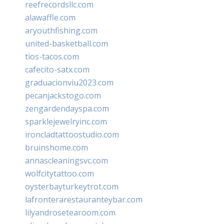
reefrecordsllc.com
alawaffle.com
aryouthfishing.com
united-basketball.com
tios-tacos.com
cafecito-satx.com
graduacionviu2023.com
pecanjackstogo.com
zengardendayspa.com
sparklejewelryinc.com
ironcladtattoostudio.com
bruinshome.com
annascleaningsvc.com
wolfcitytattoo.com
oysterbayturkeytrot.com
lafronterarestauranteybar.com
lilyandrosetearoom.com