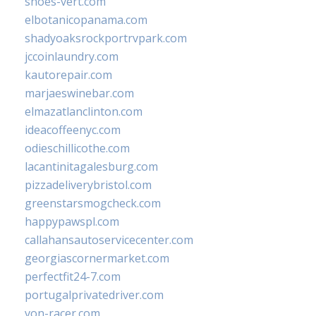
shoes-vert.com
elbotanicopanama.com
shadyoaksrockportrvpark.com
jccoinlaundry.com
kautorepair.com
marjaeswinebar.com
elmazatlanclinton.com
ideacoffeenyc.com
odieschillicothe.com
lacantinitagalesburg.com
pizzadeliverybristol.com
greenstarsmogcheck.com
happypawspl.com
callahansautoservicecenter.com
georgiascornermarket.com
perfectfit24-7.com
portugalprivatedriver.com
von-racer.com