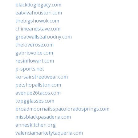
blackdoglegacy.com
eatvivahouston.com
thebigshowok.com
chimeandstave.com
greatwallseafoodny.com
theloverose.com
gabriovoice.com
resinflowart.com
p-sports.net
korsairstreetwear.com
petshopallston.com
avenue26tacos.com
topgglasses.com
broadmoornailsspacoloradosprings.com
missblackpasadena.com
anneskitchen.org
valenciamarketytaqueria.com