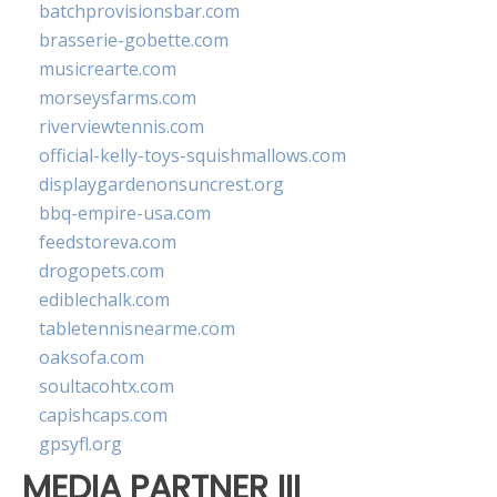
batchprovisionsbar.com
brasserie-gobette.com
musicrearte.com
morseysfarms.com
riverviewtennis.com
official-kelly-toys-squishmallows.com
displaygardenonsuncrest.org
bbq-empire-usa.com
feedstoreva.com
drogopets.com
ediblechalk.com
tabletennisnearme.com
oaksofa.com
soultacohtx.com
capishcaps.com
gpsyfl.org
MEDIA PARTNER III