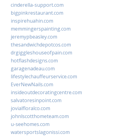
cinderella-support.com
bigpinkrestaurant.com
inspirehuahin.com
memmingerspainting.com
jeremypbeasley.com
thesandwichdepotcos.com
drgiggleshouseofpain.com
hotflashdesigns.com
garagenadeau.com
lifestylechauffeurservice.com
EverNewNails.com
insideoutdecoratingcentre.com
salvatoresinpoint.com
jovialfloralco.com
johnlscotthometeam.com
u-seehomes.com
watersportslagonissi.com