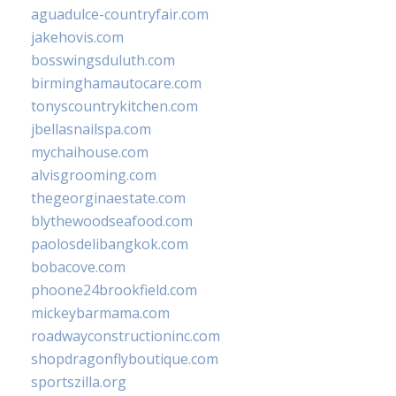
aguadulce-countryfair.com
jakehovis.com
bosswingsduluth.com
birminghamautocare.com
tonyscountrykitchen.com
jbellasnailspa.com
mychaihouse.com
alvisgrooming.com
thegeorginaestate.com
blythewoodseafood.com
paolosdelibangkok.com
bobacove.com
phoone24brookfield.com
mickeybarmama.com
roadwayconstructioninc.com
shopdragonflyboutique.com
sportszilla.org