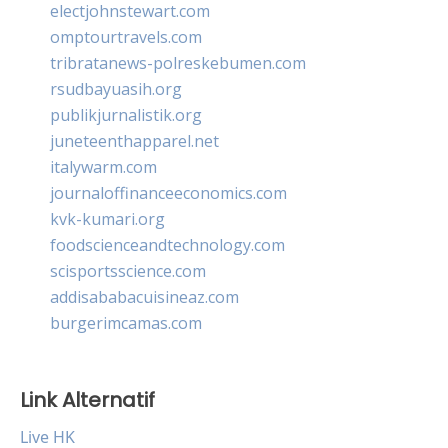
electjohnstewart.com
omptourtravels.com
tribratanews-polreskebumen.com
rsudbayuasih.org
publikjurnalistik.org
juneteenthapparel.net
italywarm.com
journaloffinanceeconomics.com
kvk-kumari.org
foodscienceandtechnology.com
scisportsscience.com
addisababacuisineaz.com
burgerimcamas.com
Link Alternatif
Live HK