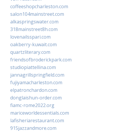
coffeeshopcharleston.com
salon104mainstreet.com
alkaspringswater.com
318mainstreet8h.com
lovenailsspari.com
oakberry-kuwait.com
quartzliterary.com
friendsofbroderickpark.com
studiopiattellina.com
jannagrillspringfield.com
fujiyamacharleston.com
elpatronchardon.com
donglaishun-order.com
fiamc-rome2022.org
mariceworldessentials.com
lafisheriarestaurant.com
915jazzandmore.com