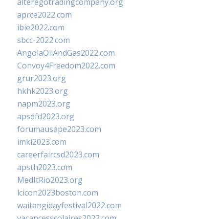
alteregotradingcompany.org
aprce2022.com
ibie2022.com
sbcc-2022.com
AngolaOilAndGas2022.com
Convoy4Freedom2022.com
grur2023.org
hkhk2023.org
napm2023.org
apsdfd2023.org
forumausape2023.com
imkl2023.com
careerfaircsd2023.com
apsth2023.com
MedItRio2023.org
lcicon2023boston.com
waitangidayfestival2022.com
vacancesscolaires2022.com