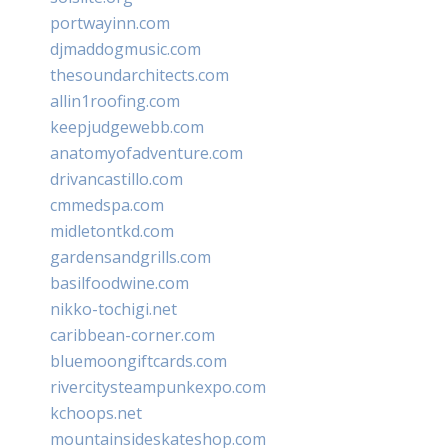
portwayinn.com
djmaddogmusic.com
thesoundarchitects.com
allin1roofing.com
keepjudgewebb.com
anatomyofadventure.com
drivancastillo.com
cmmedspa.com
midletontkd.com
gardensandgrills.com
basilfoodwine.com
nikko-tochigi.net
caribbean-corner.com
bluemoongiftcards.com
rivercitysteampunkexpo.com
kchoops.net
mountainsideskateshop.com