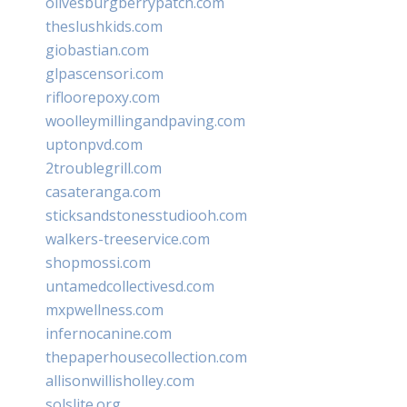
olivesburgberrypatch.com
theslushkids.com
giobastian.com
glpascensori.com
rifloorepoxy.com
woolleymillingandpaving.com
uptonpvd.com
2troublegrill.com
casateranga.com
sticksandstonesstudiooh.com
walkers-treeservice.com
shopmossi.com
untamedcollectivesd.com
mxpwellness.com
infernocanine.com
thepaperhousecollection.com
allisonwillisholley.com
solslite.org