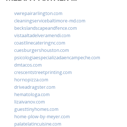
vwrepairarlington.com
cleaningservicebaltimore-md.com
beckslandscapeandfence.com
vistaaltadelveramendi.com
coastlinecateringnc.com
cuesburgershouston.com
psicologiaespecializadaencampeche.com
dmtacos.com
crescentstreetprinting.com
hornopizza.com
driveadragster.com
hematologa.com
lizaivanov.com
guesttinyhomes.com
home-plow-by-meyer.com
palatelatincuisine.com