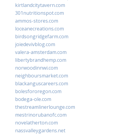
kirtlandcitytavern.com
301nutritionspot.com
ammos-stores.com
loceanecreations.com
birdsongridgefarm.com
joiedevivblog.com
valera-amsterdam.com
libertybrandhemp.com
norwoodinnwi.com
neighboursmarket.com
blackanguscareers.com
bolesfororegon.com
bodega-ole.com
thestreamlinerlounge.com
mestrinorubanofc.com
novelatherton.com
nassvalleygardens.net