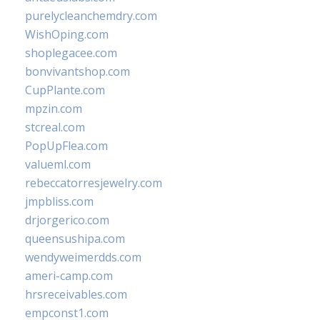
purelycleanchemdry.com
WishOping.com
shoplegacee.com
bonvivantshop.com
CupPlante.com
mpzin.com
stcreal.com
PopUpFlea.com
valueml.com
rebeccatorresjewelry.com
jmpbliss.com
drjorgerico.com
queensushipa.com
wendyweimerdds.com
ameri-camp.com
hrsreceivables.com
empconst1.com