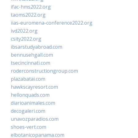
ifac-hms2022.org
taoms2022.org
iias-euromena-conference2022.org
ivd2022.org
csity2022.org
ibsarstudyabroad.com
bennusehgall.com
tsecincinnati.com
roderconstructiongroup.com
plazabatai.com
hawkscayresort.com
hellonquads.com
diarioanimales.com
decogaleri.com
unavozparadios.com
shoes-vert.com
elbotanicopanama.com