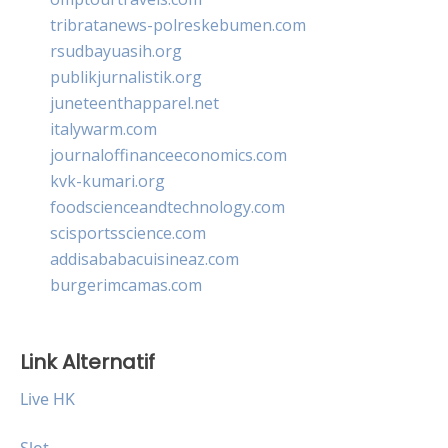
tribratanews-polreskebumen.com
rsudbayuasih.org
publikjurnalistik.org
juneteenthapparel.net
italywarm.com
journaloffinanceeconomics.com
kvk-kumari.org
foodscienceandtechnology.com
scisportsscience.com
addisababacuisineaz.com
burgerimcamas.com
Link Alternatif
Live HK
Slot