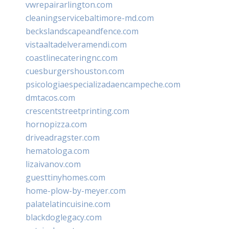
vwrepairarlington.com
cleaningservicebaltimore-md.com
beckslandscapeandfence.com
vistaaltadelveramendi.com
coastlinecateringnc.com
cuesburgershouston.com
psicologiaespecializadaencampeche.com
dmtacos.com
crescentstreetprinting.com
hornopizza.com
driveadragster.com
hematologa.com
lizaivanov.com
guesttinyhomes.com
home-plow-by-meyer.com
palatelatincuisine.com
blackdoglegacy.com