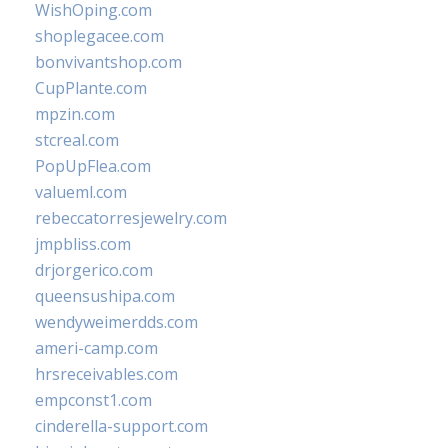
WishOping.com
shoplegacee.com
bonvivantshop.com
CupPlante.com
mpzin.com
stcreal.com
PopUpFlea.com
valueml.com
rebeccatorresjewelry.com
jmpbliss.com
drjorgerico.com
queensushipa.com
wendyweimerdds.com
ameri-camp.com
hrsreceivables.com
empconst1.com
cinderella-support.com