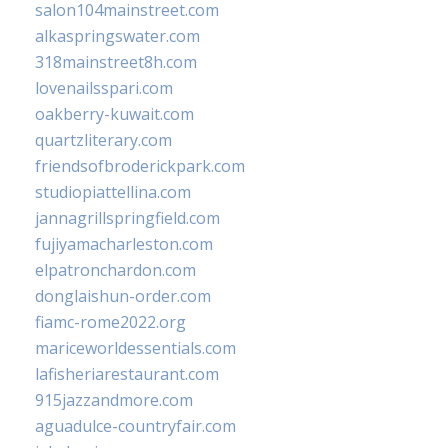
salon104mainstreet.com
alkaspringswater.com
318mainstreet8h.com
lovenailsspari.com
oakberry-kuwait.com
quartzliterary.com
friendsofbroderickpark.com
studiopiattellina.com
jannagrillspringfield.com
fujiyamacharleston.com
elpatronchardon.com
donglaishun-order.com
fiamc-rome2022.org
mariceworldessentials.com
lafisheriarestaurant.com
915jazzandmore.com
aguadulce-countryfair.com