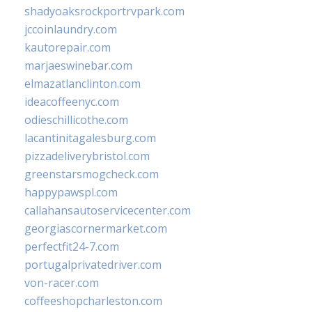
shadyoaksrockportrvpark.com
jccoinlaundry.com
kautorepair.com
marjaeswinebar.com
elmazatlanclinton.com
ideacoffeenyc.com
odieschillicothe.com
lacantinitagalesburg.com
pizzadeliverybristol.com
greenstarsmogcheck.com
happypawspl.com
callahansautoservicecenter.com
georgiascornermarket.com
perfectfit24-7.com
portugalprivatedriver.com
von-racer.com
coffeeshopcharleston.com