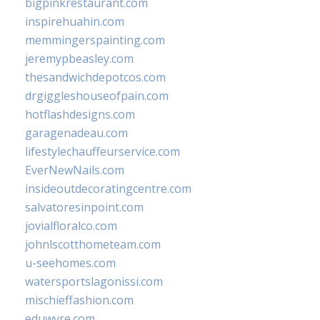
bigpinkrestaurant.com
inspirehuahin.com
memmingerspainting.com
jeremypbeasley.com
thesandwichdepotcos.com
drgiggleshouseofpain.com
hotflashdesigns.com
garagenadeau.com
lifestylechauffeurservice.com
EverNewNails.com
insideoutdecoratingcentre.com
salvatoresinpoint.com
jovialfloralco.com
johnlscotthometeam.com
u-seehomes.com
watersportslagonissi.com
mischieffashion.com
eduwyre.com