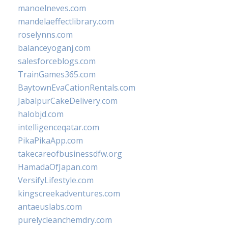
manoelneves.com
mandelaeffectlibrary.com
roselynns.com
balanceyoganj.com
salesforceblogs.com
TrainGames365.com
BaytownEvaCationRentals.com
JabalpurCakeDelivery.com
halobjd.com
intelligenceqatar.com
PikaPikaApp.com
takecareofbusinessdfw.org
HamadaOfJapan.com
VersifyLifestyle.com
kingscreekadventures.com
antaeuslabs.com
purelycleanchemdry.com