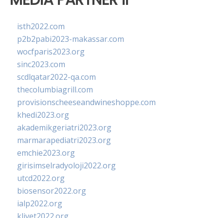
isth2022.com
p2b2pabi2023-makassar.com
wocfparis2023.org
sinc2023.com
scdlqatar2022-qa.com
thecolumbiagrill.com
provisionscheeseandwineshoppe.com
khedi2023.org
akademikgeriatri2023.org
marmarapediatri2023.org
emchie2023.org
girisimselradyoloji2022.org
utcd2022.org
biosensor2022.org
ialp2022.org
klivet2022.org