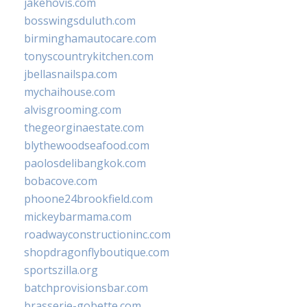
jakehovis.com
bosswingsduluth.com
birminghamautocare.com
tonyscountrykitchen.com
jbellasnailspa.com
mychaihouse.com
alvisgrooming.com
thegeorginaestate.com
blythewoodseafood.com
paolosdelibangkok.com
bobacove.com
phoone24brookfield.com
mickeybarmama.com
roadwayconstructioninc.com
shopdragonflyboutique.com
sportszilla.org
batchprovisionsbar.com
brasserie-gobette.com