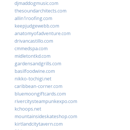
djmaddogmusic.com
thesoundarchitects.com
allin1roofing.com
keepjudgewebb.com
anatomyofadventure.com
drivancastillo.com
cmmedspa.com
midletontkd.com
gardensandgrills.com
basilfoodwine.com
nikko-tochigi.net
caribbean-corner.com
bluemoongiftcards.com
rivercitysteampunkexpo.com
kchoops.net
mountainsideskateshop.com
kirtlandcitytavern.com