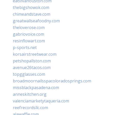
eatvivahouston.com
thebigshowok.com
chimeandstave.com
greatwallseafoodny.com
theloverose.com
gabriovoice.com
resinflowart.com
p-sports.net
korsairstreetwear.com
petshopallston.com
avenue26tacos.com
topgglasses.com
broadmoornailsspacoloradosprings.com
missblackpasadena.com
anneskitchen.org
valenciamarketytaqueria.com
reefrecordsllc.com
alawaffle.com