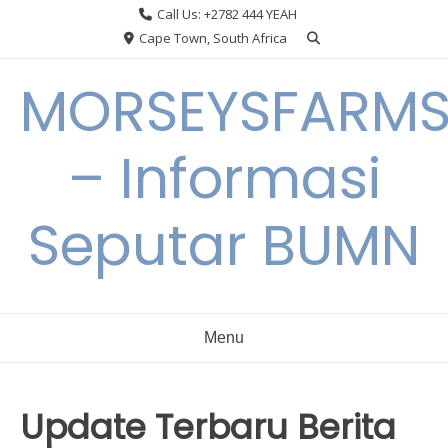
Skip
Call Us: +2782 444 YEAH
to
Cape Town, South Africa
content
MORSEYSFARM
– Informasi
Seputar BUMN
Menu
Update Terbaru Berita