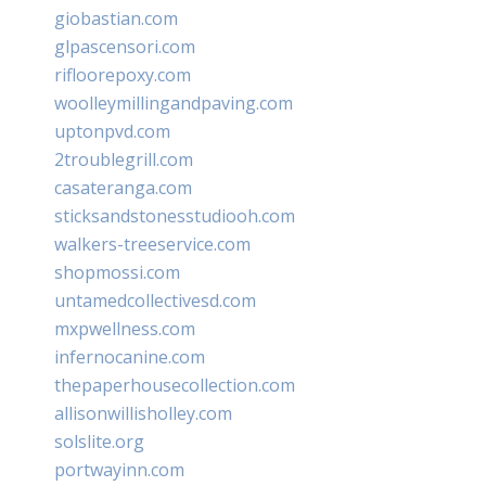
giobastian.com
glpascensori.com
rifloorepoxy.com
woolleymillingandpaving.com
uptonpvd.com
2troublegrill.com
casateranga.com
sticksandstonesstudiooh.com
walkers-treeservice.com
shopmossi.com
untamedcollectivesd.com
mxpwellness.com
infernocanine.com
thepaperhousecollection.com
allisonwillisholley.com
solslite.org
portwayinn.com