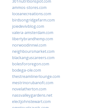
301nutritionspot.com
ammos-stores.com
loceanecreations.com
birdsongridgefarm.com
joiedevivblog.com
valera-amsterdam.com
libertybrandhemp.com
norwoodinnwi.com
neighboursmarket.com
blackanguscareers.com
bolesfororegon.com
bodega-ole.com
thestreamlinerlounge.com
mestrinorubanofc.com
novelatherton.com
nassvalleygardens.net
electjohnstewart.com
omptourtravels.com