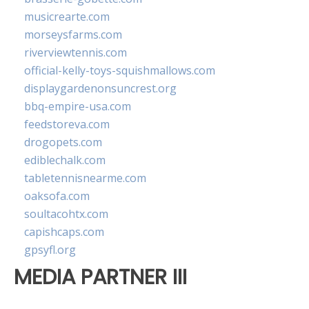
musicrearte.com
morseysfarms.com
riverviewtennis.com
official-kelly-toys-squishmallows.com
displaygardenonsuncrest.org
bbq-empire-usa.com
feedstoreva.com
drogopets.com
ediblechalk.com
tabletennisnearme.com
oaksofa.com
soultacohtx.com
capishcaps.com
gpsyfl.org
MEDIA PARTNER III