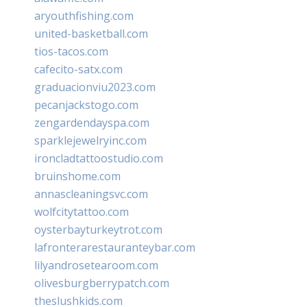
aryouthfishing.com
united-basketball.com
tios-tacos.com
cafecito-satx.com
graduacionviu2023.com
pecanjackstogo.com
zengardendayspa.com
sparklejewelryinc.com
ironcladtattoostudio.com
bruinshome.com
annascleaningsvc.com
wolfcitytattoo.com
oysterbayturkeytrot.com
lafronterarestauranteybar.com
lilyandrosetearoom.com
olivesburgberrypatch.com
theslushkids.com