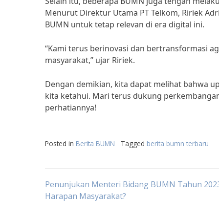
Selain itu, beberapa BUMN juga tengah melaku
Menurut Direktur Utama PT Telkom, Ririek Adr
BUMN untuk tetap relevan di era digital ini.
“Kami terus berinovasi dan bertransformasi a
masyarakat,” ujar Ririek.
Dengan demikian, kita dapat melihat bahwa up
kita ketahui. Mari terus dukung perkembanga
perhatiannya!
Posted in
Berita BUMN
Tagged
berita bumn terbaru
Post
Penunjukan Menteri Bidang BUMN Tahun 2023
Harapan Masyarakat?
navigation