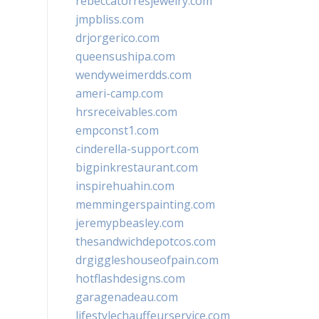
rebeccatorresjewelry.com
jmpbliss.com
drjorgerico.com
queensushipa.com
wendyweimerdds.com
ameri-camp.com
hrsreceivables.com
empconst1.com
cinderella-support.com
bigpinkrestaurant.com
inspirehuahin.com
memmingerspainting.com
jeremypbeasley.com
thesandwichdepotcos.com
drgiggleshouseofpain.com
hotflashdesigns.com
garagenadeau.com
lifestylechauffeurservice.com