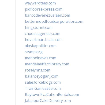
waywardtees.com
pidfloorsexpress.com
bancodevenezuelaen.com
bettermoodfoodcorporation.com
hingstonnt.com
chooseagender.com
hoverboardssale.com
alaskapolitics.com
stsmp.org
manoelneves.com
mandelaeffectlibrary.com
roselynns.com
balanceyoganj.com
salesforceblogs.com
TrainGames365.com
BaytownEvaCationRentals.com
JabalpurCakeDelivery.com