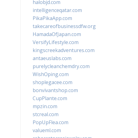
halobjd.com
intelligenceqatar.com
PikaPikaApp.com
takecareofbusinessdfw.org
HamadaOfJapan.com
VersifyLifestyle.com
kingscreekadventures.com
antaeuslabs.com
purelycleanchemdry.com
WishOping.com
shoplegacee.com
bonvivantshop.com
CupPlante.com
mpzin.com
stcreal.com
PopUpFlea.com
valueml.com