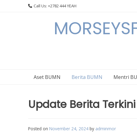
Skip
Call Us: +2782 444 YEAH
to
content
MORSEYSF
Aset BUMN
Berita BUMN
Mentri 
Update Berita Terkin
Posted on
November 24, 2024
by
adminmor