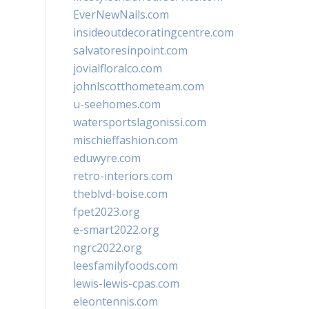
EverNewNails.com
insideoutdecoratingcentre.com
salvatoresinpoint.com
jovialfloralco.com
johnlscotthometeam.com
u-seehomes.com
watersportslagonissi.com
mischieffashion.com
eduwyre.com
retro-interiors.com
theblvd-boise.com
fpet2023.org
e-smart2022.org
ngrc2022.org
leesfamilyfoods.com
lewis-lewis-cpas.com
eleontennis.com