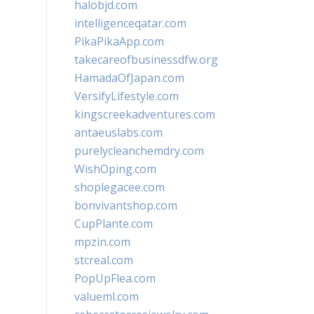
halobjd.com
intelligenceqatar.com
PikaPikaApp.com
takecareofbusinessdfw.org
HamadaOfJapan.com
VersifyLifestyle.com
kingscreekadventures.com
antaeuslabs.com
purelycleanchemdry.com
WishOping.com
shoplegacee.com
bonvivantshop.com
CupPlante.com
mpzin.com
stcreal.com
PopUpFlea.com
valueml.com