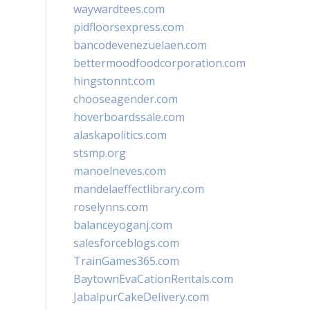
waywardtees.com
pidfloorsexpress.com
bancodevenezuelaen.com
bettermoodfoodcorporation.com
hingstonnt.com
chooseagender.com
hoverboardssale.com
alaskapolitics.com
stsmp.org
manoelneves.com
mandelaeffectlibrary.com
roselynns.com
balanceyoganj.com
salesforceblogs.com
TrainGames365.com
BaytownEvaCationRentals.com
JabalpurCakeDelivery.com