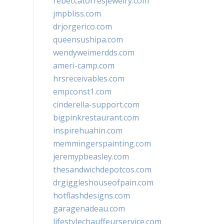
rebeccatorresjewelry.com
jmpbliss.com
drjorgerico.com
queensushipa.com
wendyweimerdds.com
ameri-camp.com
hrsreceivables.com
empconst1.com
cinderella-support.com
bigpinkrestaurant.com
inspirehuahin.com
memmingerspainting.com
jeremypbeasley.com
thesandwichdepotcos.com
drgiggleshouseofpain.com
hotflashdesigns.com
garagenadeau.com
lifestylechauffeurservice.com