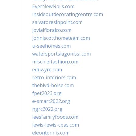
EverNewNails.com
insideoutdecoratingcentre.com
salvatoresinpoint.com
jovialfloralco.com
johnlscotthometeam.com
u-seehomes.com
watersportslagonissi.com
mischieffashion.com
eduwyre.com
retro-interiors.com
theblvd-boise.com
fpet2023.org
e-smart2022.org
ngrc2022.org
leesfamilyfoods.com
lewis-lewis-cpas.com
eleontennis.com