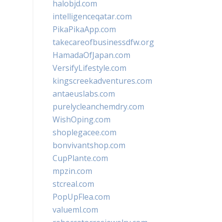
halobjd.com
intelligenceqatar.com
PikaPikaApp.com
takecareofbusinessdfw.org
HamadaOfJapan.com
VersifyLifestyle.com
kingscreekadventures.com
antaeuslabs.com
purelycleanchemdry.com
WishOping.com
shoplegacee.com
bonvivantshop.com
CupPlante.com
mpzin.com
stcreal.com
PopUpFlea.com
valueml.com