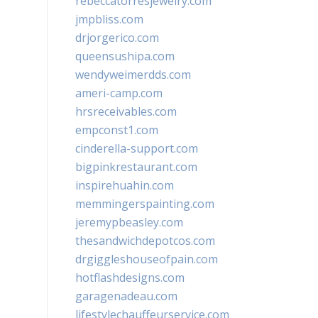
rebeccatorresjewelry.com
jmpbliss.com
drjorgerico.com
queensushipa.com
wendyweimerdds.com
ameri-camp.com
hrsreceivables.com
empconst1.com
cinderella-support.com
bigpinkrestaurant.com
inspirehuahin.com
memmingerspainting.com
jeremypbeasley.com
thesandwichdepotcos.com
drgiggleshouseofpain.com
hotflashdesigns.com
garagenadeau.com
lifestylechauffeurservice.com