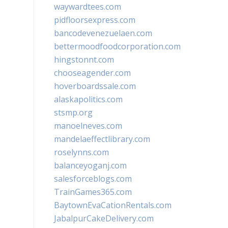
waywardtees.com
pidfloorsexpress.com
bancodevenezuelaen.com
bettermoodfoodcorporation.com
hingstonnt.com
chooseagender.com
hoverboardssale.com
alaskapolitics.com
stsmp.org
manoelneves.com
mandelaeffectlibrary.com
roselynns.com
balanceyoganj.com
salesforceblogs.com
TrainGames365.com
BaytownEvaCationRentals.com
JabalpurCakeDelivery.com