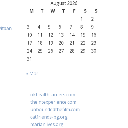
August 2026
M
T
W
T
F
S
S
1
2
3
4
5
6
7
8
9
itaan
10
11
12
13
14
15
16
17
18
19
20
21
22
23
24
25
26
27
28
29
30
31
« Mar
okhealthcareers.com
theintexperience.com
unboundedthefilm.com
catfriends-bg.org
marianlives.org