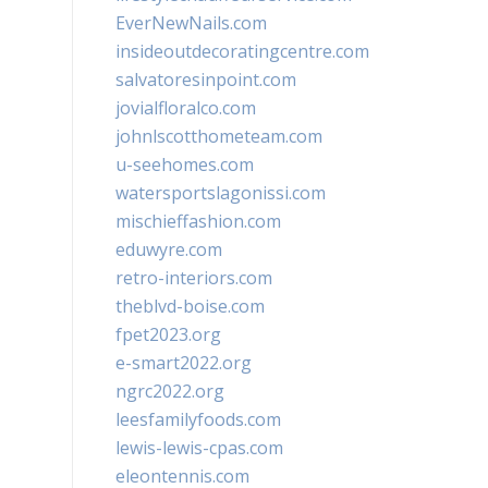
EverNewNails.com
insideoutdecoratingcentre.com
salvatoresinpoint.com
jovialfloralco.com
johnlscotthometeam.com
u-seehomes.com
watersportslagonissi.com
mischieffashion.com
eduwyre.com
retro-interiors.com
theblvd-boise.com
fpet2023.org
e-smart2022.org
ngrc2022.org
leesfamilyfoods.com
lewis-lewis-cpas.com
eleontennis.com