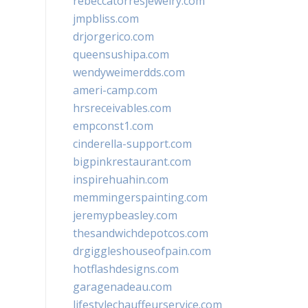
rebeccatorresjewelry.com
jmpbliss.com
drjorgerico.com
queensushipa.com
wendyweimerdds.com
ameri-camp.com
hrsreceivables.com
empconst1.com
cinderella-support.com
bigpinkrestaurant.com
inspirehuahin.com
memmingerspainting.com
jeremypbeasley.com
thesandwichdepotcos.com
drgiggleshouseofpain.com
hotflashdesigns.com
garagenadeau.com
lifestylechauffeurservice.com