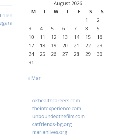
August 2026
M
T
W
T
F
S
S
 oleh
1
2
egara
3
4
5
6
7
8
9
10
11
12
13
14
15
16
17
18
19
20
21
22
23
24
25
26
27
28
29
30
31
« Mar
okhealthcareers.com
theintexperience.com
unboundedthefilm.com
catfriends-bg.org
marianlives.org