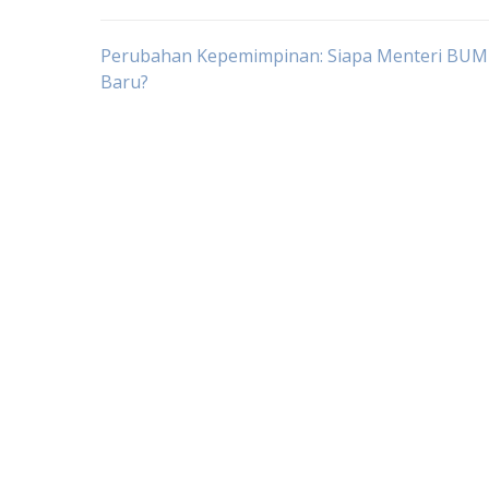
Post
Perubahan Kepemimpinan: Siapa Menteri BU
Baru?
navigation