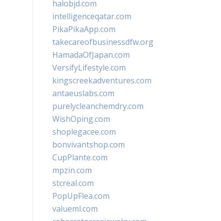
halobjd.com
intelligenceqatar.com
PikaPikaApp.com
takecareofbusinessdfw.org
HamadaOfJapan.com
VersifyLifestyle.com
kingscreekadventures.com
antaeuslabs.com
purelycleanchemdry.com
WishOping.com
shoplegacee.com
bonvivantshop.com
CupPlante.com
mpzin.com
stcreal.com
PopUpFlea.com
valueml.com