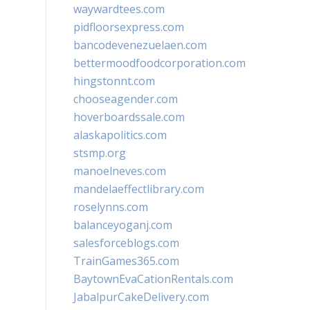
waywardtees.com
pidfloorsexpress.com
bancodevenezuelaen.com
bettermoodfoodcorporation.com
hingstonnt.com
chooseagender.com
hoverboardssale.com
alaskapolitics.com
stsmp.org
manoelneves.com
mandelaeffectlibrary.com
roselynns.com
balanceyoganj.com
salesforceblogs.com
TrainGames365.com
BaytownEvaCationRentals.com
JabalpurCakeDelivery.com