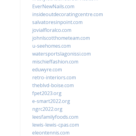
EverNewNails.com
insideoutdecoratingcentre.com
salvatoresinpoint.com
jovialfloralco.com
johnlscotthometeam.com
u-seehomes.com
watersportslagonissi.com
mischieffashion.com
eduwyre.com
retro-interiors.com
theblvd-boise.com
fpet2023.org
e-smart2022.org
ngrc2022.org
leesfamilyfoods.com
lewis-lewis-cpas.com
eleontennis.com