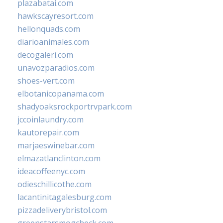
plazabatai.com
hawkscayresort.com
hellonquads.com
diarioanimales.com
decogaleri.com
unavozparadios.com
shoes-vert.com
elbotanicopanama.com
shadyoaksrockportrvpark.com
jccoinlaundry.com
kautorepair.com
marjaeswinebar.com
elmazatlanclinton.com
ideacoffeenyc.com
odieschillicothe.com
lacantinitagalesburg.com
pizzadeliverybristol.com