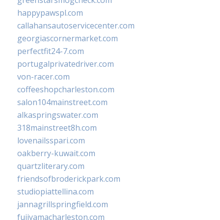
greenstarsmogcheck.com
happypawspl.com
callahansautoservicecenter.com
georgiascornermarket.com
perfectfit24-7.com
portugalprivatedriver.com
von-racer.com
coffeeshopcharleston.com
salon104mainstreet.com
alkaspringswater.com
318mainstreet8h.com
lovenailsspari.com
oakberry-kuwait.com
quartzliterary.com
friendsofbroderickpark.com
studiopiattellina.com
jannagrillspringfield.com
fujiyamacharleston.com