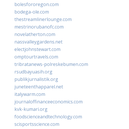
bolesfororegon.com
bodega-ole.com
thestreamlinerlounge.com
mestrinorubanofc.com
novelatherton.com
nassvalleygardens.net
electjohnstewart.com
omptourtravels.com
tribratanews-polreskebumen.com
rsudbayuasih.org
publikjurnalistik.org
juneteenthapparel.net
italywarm.com
journaloffinanceeconomics.com
kvk-kumari.org
foodscienceandtechnology.com
scisportsscience.com