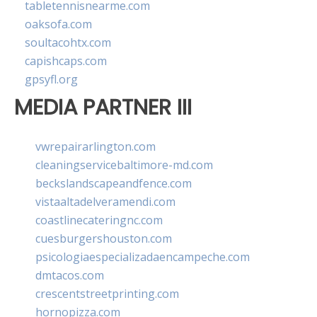
tabletennisnearme.com
oaksofa.com
soultacohtx.com
capishcaps.com
gpsyfl.org
MEDIA PARTNER III
vwrepairarlington.com
cleaningservicebaltimore-md.com
beckslandscapeandfence.com
vistaaltadelveramendi.com
coastlinecateringnc.com
cuesburgershouston.com
psicologiaespecializadaencampeche.com
dmtacos.com
crescentstreetprinting.com
hornopizza.com