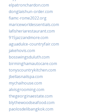
elpatronchardon.com
donglaishun-order.com
fiamc-rome2022.org
mariceworldessentials.com
lafisheriarestaurant.com
915jazzandmore.com
aguadulce-countryfair.com
jakehovis.com
bosswingsduluth.com
birminghamautocare.com
tonyscountrykitchen.com
jbellasnailspa.com
mychaihouse.com
alvisgrooming.com
thegeorginaestate.com
blythewoodseafood.com
paolosdelibangkok.com