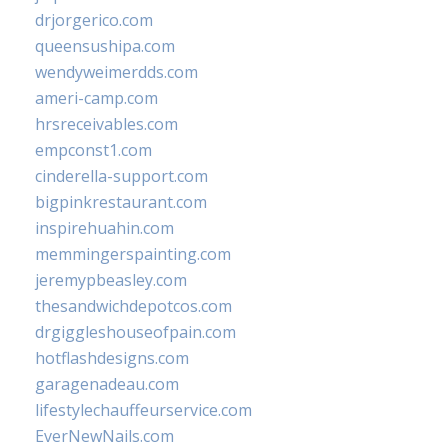
drjorgerico.com
queensushipa.com
wendyweimerdds.com
ameri-camp.com
hrsreceivables.com
empconst1.com
cinderella-support.com
bigpinkrestaurant.com
inspirehuahin.com
memmingerspainting.com
jeremypbeasley.com
thesandwichdepotcos.com
drgiggleshouseofpain.com
hotflashdesigns.com
garagenadeau.com
lifestylechauffeurservice.com
EverNewNails.com