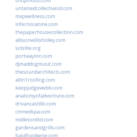
shopmossi.com
untamedcollectivesd.com
mxpwellness.com
infernocanine.com
thepaperhousecollection.com
allisonwillisholley.com
solslite.org
portwayinn.com
djmaddogmusic.com
thesoundarchitects.com
allin1roofing.com
keepjudgewebb.com
anatomyofadventure.com
drivancastillo.com
cmmedspa.com
midletontkd.com
gardensandgrills.com
basilfoodwine.com