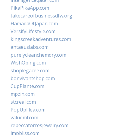
intelligenceqatar.com
PikaPikaApp.com
takecareofbusinessdfw.org
HamadaOfJapan.com
VersifyLifestyle.com
kingscreekadventures.com
antaeuslabs.com
purelycleanchemdry.com
WishOping.com
shoplegacee.com
bonvivantshop.com
CupPlante.com
mpzin.com
stcreal.com
PopUpFlea.com
valueml.com
rebeccatorresjewelry.com
jmpbliss.com