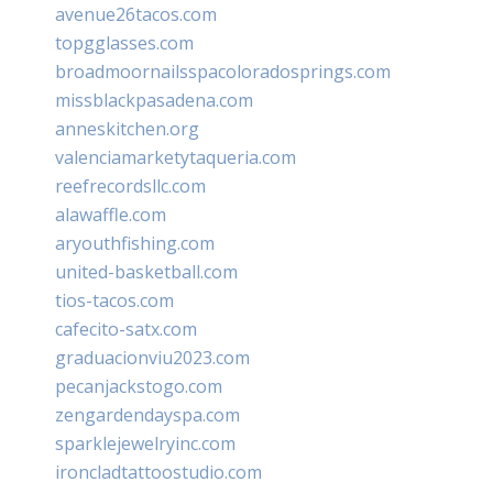
avenue26tacos.com
topgglasses.com
broadmoornailsspacoloradosprings.com
missblackpasadena.com
anneskitchen.org
valenciamarketytaqueria.com
reefrecordsllc.com
alawaffle.com
aryouthfishing.com
united-basketball.com
tios-tacos.com
cafecito-satx.com
graduacionviu2023.com
pecanjackstogo.com
zengardendayspa.com
sparklejewelryinc.com
ironcladtattoostudio.com