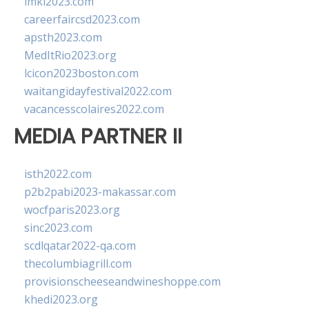
imkl2023.com
careerfaircsd2023.com
apsth2023.com
MedItRio2023.org
lcicon2023boston.com
waitangidayfestival2022.com
vacancesscolaires2022.com
MEDIA PARTNER II
isth2022.com
p2b2pabi2023-makassar.com
wocfparis2023.org
sinc2023.com
scdlqatar2022-qa.com
thecolumbiagrill.com
provisionscheeseandwineshoppe.com
khedi2023.org