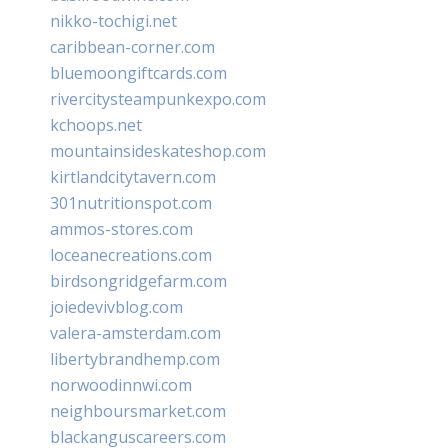
nikko-tochigi.net
caribbean-corner.com
bluemoongiftcards.com
rivercitysteampunkexpo.com
kchoops.net
mountainsideskateshop.com
kirtlandcitytavern.com
301nutritionspot.com
ammos-stores.com
loceanecreations.com
birdsongridgefarm.com
joiedevivblog.com
valera-amsterdam.com
libertybrandhemp.com
norwoodinnwi.com
neighboursmarket.com
blackanguscareers.com