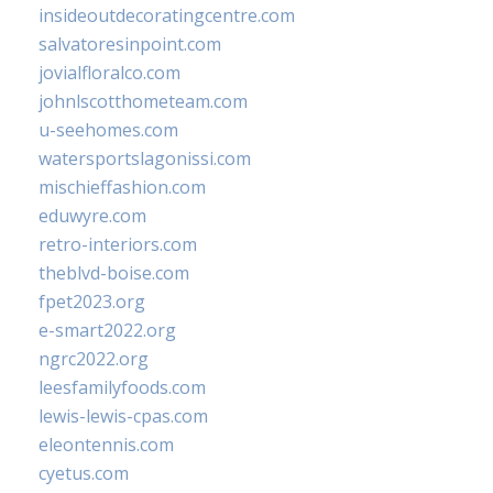
insideoutdecoratingcentre.com
salvatoresinpoint.com
jovialfloralco.com
johnlscotthometeam.com
u-seehomes.com
watersportslagonissi.com
mischieffashion.com
eduwyre.com
retro-interiors.com
theblvd-boise.com
fpet2023.org
e-smart2022.org
ngrc2022.org
leesfamilyfoods.com
lewis-lewis-cpas.com
eleontennis.com
cyetus.com