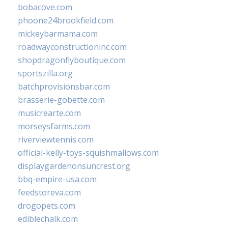
bobacove.com
phoone24brookfield.com
mickeybarmama.com
roadwayconstructioninc.com
shopdragonflyboutique.com
sportszilla.org
batchprovisionsbar.com
brasserie-gobette.com
musicrearte.com
morseysfarms.com
riverviewtennis.com
official-kelly-toys-squishmallows.com
displaygardenonsuncrest.org
bbq-empire-usa.com
feedstoreva.com
drogopets.com
ediblechalk.com