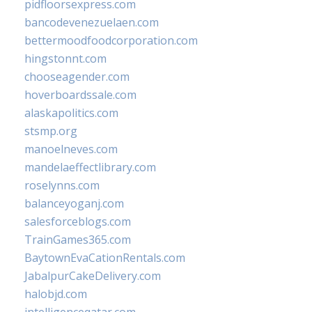
pidfloorsexpress.com
bancodevenezuelaen.com
bettermoodfoodcorporation.com
hingstonnt.com
chooseagender.com
hoverboardssale.com
alaskapolitics.com
stsmp.org
manoelneves.com
mandelaeffectlibrary.com
roselynns.com
balanceyoganj.com
salesforceblogs.com
TrainGames365.com
BaytownEvaCationRentals.com
JabalpurCakeDelivery.com
halobjd.com