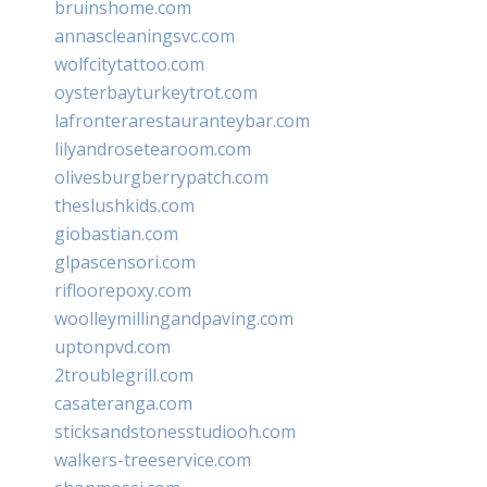
bruinshome.com
annascleaningsvc.com
wolfcitytattoo.com
oysterbayturkeytrot.com
lafronterarestauranteybar.com
lilyandrosetearoom.com
olivesburgberrypatch.com
theslushkids.com
giobastian.com
glpascensori.com
rifloorepoxy.com
woolleymillingandpaving.com
uptonpvd.com
2troublegrill.com
casateranga.com
sticksandstonesstudiooh.com
walkers-treeservice.com