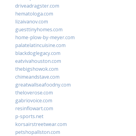
driveadragster.com
hematologa.com
lizaivanov.com
guesttinyhomes.com
home-plow-by-meyer.com
palatelatincuisine.com
blackdoglegacy.com
eatvivahouston.com
thebigshowok.com
chimeandstave.com
greatwallseafoodny.com
theloverose.com
gabriovoice.com
resinflowart.com
p-sports.net
korsairstreetwear.com
petshopallston.com