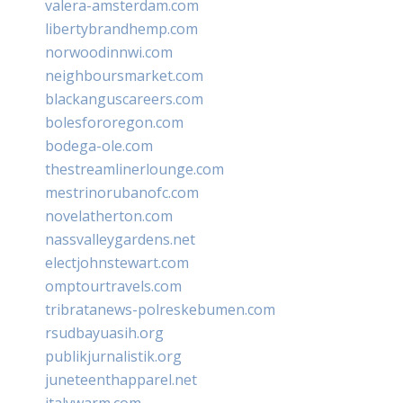
valera-amsterdam.com
libertybrandhemp.com
norwoodinnwi.com
neighboursmarket.com
blackanguscareers.com
bolesfororegon.com
bodega-ole.com
thestreamlinerlounge.com
mestrinorubanofc.com
novelatherton.com
nassvalleygardens.net
electjohnstewart.com
omptourtravels.com
tribratanews-polreskebumen.com
rsudbayuasih.org
publikjurnalistik.org
juneteenthapparel.net
italywarm.com