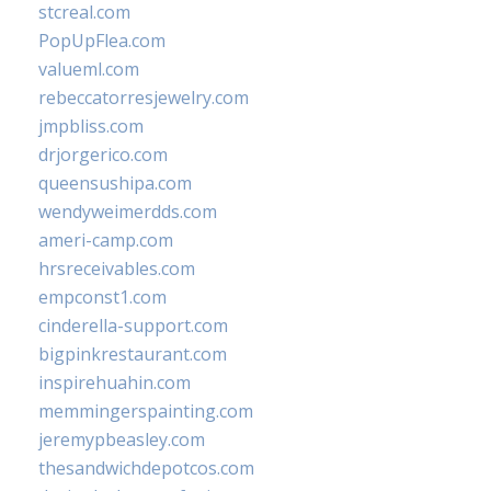
stcreal.com
PopUpFlea.com
valueml.com
rebeccatorresjewelry.com
jmpbliss.com
drjorgerico.com
queensushipa.com
wendyweimerdds.com
ameri-camp.com
hrsreceivables.com
empconst1.com
cinderella-support.com
bigpinkrestaurant.com
inspirehuahin.com
memmingerspainting.com
jeremypbeasley.com
thesandwichdepotcos.com