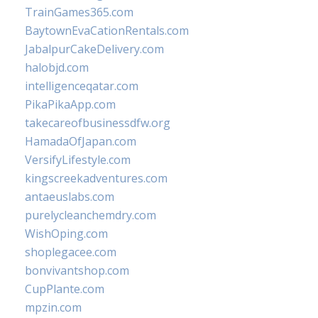
TrainGames365.com
BaytownEvaCationRentals.com
JabalpurCakeDelivery.com
halobjd.com
intelligenceqatar.com
PikaPikaApp.com
takecareofbusinessdfw.org
HamadaOfJapan.com
VersifyLifestyle.com
kingscreekadventures.com
antaeuslabs.com
purelycleanchemdry.com
WishOping.com
shoplegacee.com
bonvivantshop.com
CupPlante.com
mpzin.com