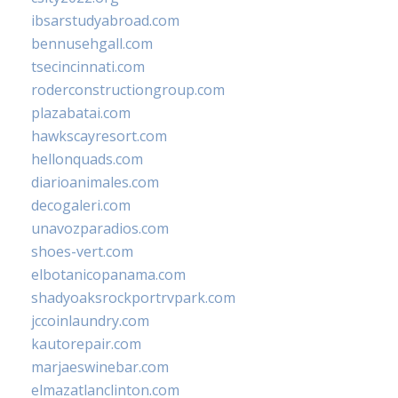
ibsarstudyabroad.com
bennusehgall.com
tsecincinnati.com
roderconstructiongroup.com
plazabatai.com
hawkscayresort.com
hellonquads.com
diarioanimales.com
decogaleri.com
unavozparadios.com
shoes-vert.com
elbotanicopanama.com
shadyoaksrockportrvpark.com
jccoinlaundry.com
kautorepair.com
marjaeswinebar.com
elmazatlanclinton.com