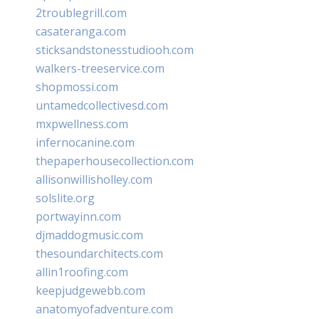
2troublegrill.com
casateranga.com
sticksandstonesstudiooh.com
walkers-treeservice.com
shopmossi.com
untamedcollectivesd.com
mxpwellness.com
infernocanine.com
thepaperhousecollection.com
allisonwillisholley.com
solslite.org
portwayinn.com
djmaddogmusic.com
thesoundarchitects.com
allin1roofing.com
keepjudgewebb.com
anatomyofadventure.com