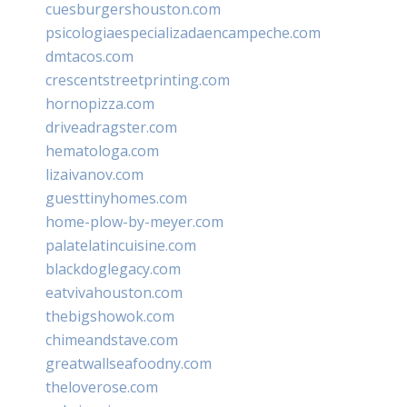
cuesburgershouston.com
psicologiaespecializadaencampeche.com
dmtacos.com
crescentstreetprinting.com
hornopizza.com
driveadragster.com
hematologa.com
lizaivanov.com
guesttinyhomes.com
home-plow-by-meyer.com
palatelatincuisine.com
blackdoglegacy.com
eatvivahouston.com
thebigshowok.com
chimeandstave.com
greatwallseafoodny.com
theloverose.com