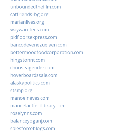
unboundedthefilm.com
catfriends-bg.org
marianlives.org
waywardtees.com
pidfloorsexpress.com
bancodevenezuelaen.com
bettermoodfoodcorporation.com
hingstonnt.com
chooseagender.com
hoverboardssale.com
alaskapolitics.com
stsmp.org
manoelneves.com
mandelaeffectlibrary.com
roselynns.com
balanceyoganj.com
salesforceblogs.com