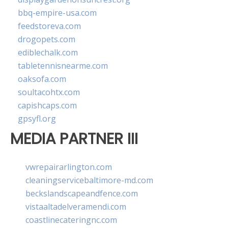
bbq-empire-usa.com
feedstoreva.com
drogopets.com
ediblechalk.com
tabletennisnearme.com
oaksofa.com
soultacohtx.com
capishcaps.com
gpsyfl.org
MEDIA PARTNER III
vwrepairarlington.com
cleaningservicebaltimore-md.com
beckslandscapeandfence.com
vistaaltadelveramendi.com
coastlinecateringnc.com