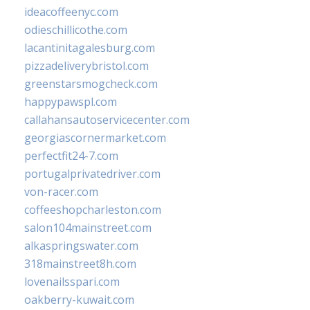
ideacoffeenyc.com
odieschillicothe.com
lacantinitagalesburg.com
pizzadeliverybristol.com
greenstarsmogcheck.com
happypawspl.com
callahansautoservicecenter.com
georgiascornermarket.com
perfectfit24-7.com
portugalprivatedriver.com
von-racer.com
coffeeshopcharleston.com
salon104mainstreet.com
alkaspringswater.com
318mainstreet8h.com
lovenailsspari.com
oakberry-kuwait.com