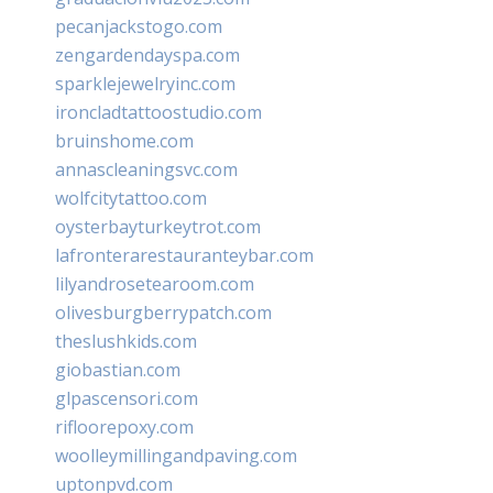
pecanjackstogo.com
zengardendayspa.com
sparklejewelryinc.com
ironcladtattoostudio.com
bruinshome.com
annascleaningsvc.com
wolfcitytattoo.com
oysterbayturkeytrot.com
lafronterarestauranteybar.com
lilyandrosetearoom.com
olivesburgberrypatch.com
theslushkids.com
giobastian.com
glpascensori.com
rifloorepoxy.com
woolleymillingandpaving.com
uptonpvd.com