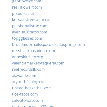
gabriovoice.com
resinflowart.com
p-sports.net
korsairstreetwear.com
petshopallston.com
avenue26tacos.com
topgglasses.com
broadmoornailsspacoloradosprings.com
missblackpasadena.com
anneskitchen.org
valenciamarketytaqueria.com
reefrecordsllc.com
alawaffle.com
aryouthfishing.com
united-basketball.com
tios-tacos.com
cafecito-satx.com
graduacionviu2023.com