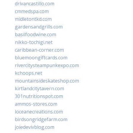
drivancastillo.com
cmmedspa.com
midletontkd.com
gardensandgrills.com
basilfoodwine.com
nikko-tochigi.net
caribbean-corner.com
bluemoongiftcards.com
rivercitysteampunkexpo.com
kchoops.net
mountainsideskateshop.com
kirtlandcitytavern.com
301nutritionspot.com
ammos-stores.com
loceanecreations.com
birdsongridgefarm.com
joiedevivblog.com