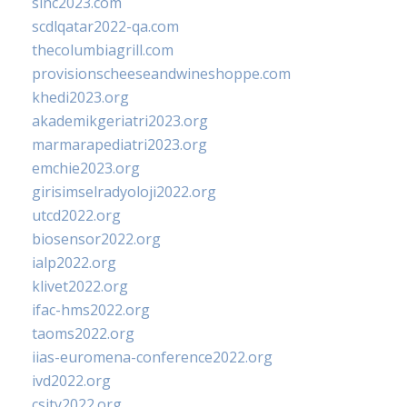
sinc2023.com
scdlqatar2022-qa.com
thecolumbiagrill.com
provisionscheeseandwineshoppe.com
khedi2023.org
akademikgeriatri2023.org
marmarapediatri2023.org
emchie2023.org
girisimselradyoloji2022.org
utcd2022.org
biosensor2022.org
ialp2022.org
klivet2022.org
ifac-hms2022.org
taoms2022.org
iias-euromena-conference2022.org
ivd2022.org
csity2022.org