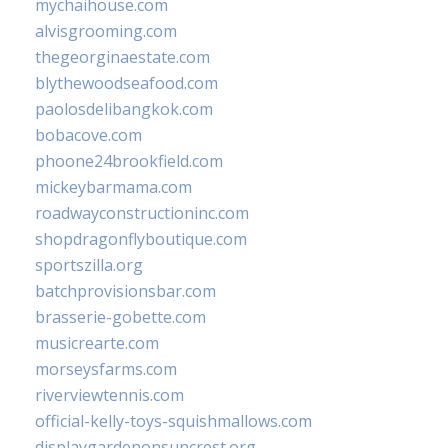
mychaihouse.com
alvisgrooming.com
thegeorginaestate.com
blythewoodseafood.com
paolosdelibangkok.com
bobacove.com
phoone24brookfield.com
mickeybarmama.com
roadwayconstructioninc.com
shopdragonflyboutique.com
sportszilla.org
batchprovisionsbar.com
brasserie-gobette.com
musicrearte.com
morseysfarms.com
riverviewtennis.com
official-kelly-toys-squishmallows.com
displaygardenonsuncrest.org