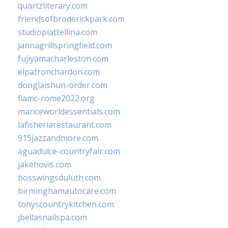
quartzliterary.com
friendsofbroderickpark.com
studiopiattellina.com
jannagrillspringfield.com
fujiyamacharleston.com
elpatronchardon.com
donglaishun-order.com
fiamc-rome2022.org
mariceworldessentials.com
lafisheriarestaurant.com
915jazzandmore.com
aguadulce-countryfair.com
jakehovis.com
bosswingsduluth.com
birminghamautocare.com
tonyscountrykitchen.com
jbellasnailspa.com