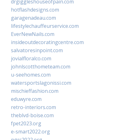
drgiggleshouseofpain.com
hotflashdesigns.com
garagenadeau.com
lifestylechauffeurservice.com
EverNewNails.com
insideoutdecoratingcentre.com
salvatoresinpoint.com
jovialfloralco.com
johnlscotthometeam.com
u-seehomes.com
watersportslagonissi.com
mischieffashion.com
eduwyre.com
retro-interiors.com
theblvd-boise.com
fpet2023.org
e-smart2022.org
ngrc2022.org