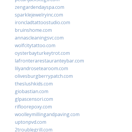
zengardendayspa.com
sparklejewelryinc.com
ironcladtattoostudio.com
bruinshome.com
annascleaningsvc.com
wolfcitytattoo.com
oysterbayturkeytrot.com
lafronterarestauranteybar.com
lilyandrosetearoom.com
olivesburgberrypatch.com
theslushkids.com
giobastian.com
glpascensori.com
rifloorepoxy.com
woolleymillingandpaving.com
uptonpvd.com
2troublegrill.com