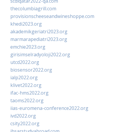
scdlqatar2022-qa.com
thecolumbiagrill.com
provisionscheeseandwineshoppe.com
khedi2023.org
akademikgeriatri2023.org
marmarapediatri2023.org
emchie2023.org
girisimselradyoloji2022.org
utcd2022.org
biosensor2022.org
ialp2022.org
klivet2022.org
ifac-hms2022.org
taoms2022.org
iias-euromena-conference2022.org
ivd2022.org
csity2022.org
ibsarstudyabroad.com