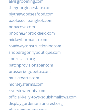
alvisgrooming.com
thegeorginaestate.com
blythewoodseafood.com
paolosdelibangkok.com
bobacove.com
phoone24brookfield.com
mickeybarmama.com
roadwayconstructioninc.com
shopdragonflyboutique.com
sportszilla.org
batchprovisionsbar.com
brasserie-gobette.com
musicrearte.com
morseysfarms.com
riverviewtennis.com
official-kelly-toys-squishmallows.com
displaygardenonsuncrest.org
bbq-empire-usa.com