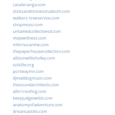
casateranga.com
sticksandstonesstudiooh.com
walkers-treeservice.com
shopmossi.com
untamedcollectivesd.com
mxpwellness.com
infernocanine.com
thepaperhousecollection.com
allisonwillisholley.com
solslite.org
portwayinn.com
djmaddogmusic.com
thesoundarchitects.com
allin1roofing.com
keepjudgewebb.com
anatomyofadventure.com
drivancastillo.com