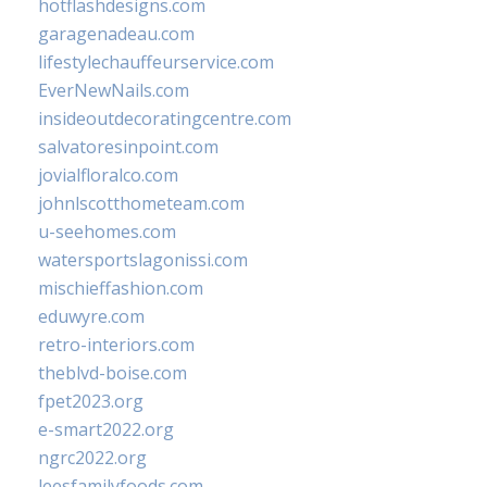
hotflashdesigns.com
garagenadeau.com
lifestylechauffeurservice.com
EverNewNails.com
insideoutdecoratingcentre.com
salvatoresinpoint.com
jovialfloralco.com
johnlscotthometeam.com
u-seehomes.com
watersportslagonissi.com
mischieffashion.com
eduwyre.com
retro-interiors.com
theblvd-boise.com
fpet2023.org
e-smart2022.org
ngrc2022.org
leesfamilyfoods.com