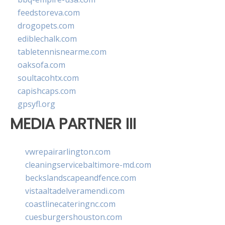
feedstoreva.com
drogopets.com
ediblechalk.com
tabletennisnearme.com
oaksofa.com
soultacohtx.com
capishcaps.com
gpsyfl.org
MEDIA PARTNER III
vwrepairarlington.com
cleaningservicebaltimore-md.com
beckslandscapeandfence.com
vistaaltadelveramendi.com
coastlinecateringnc.com
cuesburgershouston.com