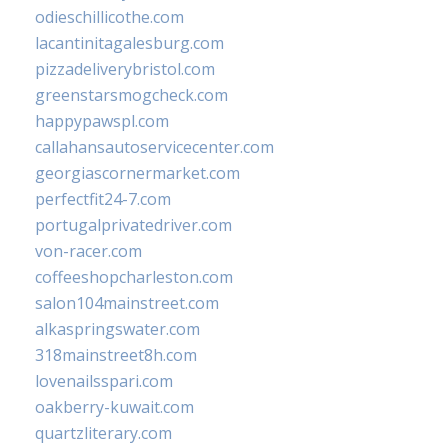
odieschillicothe.com
lacantinitagalesburg.com
pizzadeliverybristol.com
greenstarsmogcheck.com
happypawspl.com
callahansautoservicecenter.com
georgiascornermarket.com
perfectfit24-7.com
portugalprivatedriver.com
von-racer.com
coffeeshopcharleston.com
salon104mainstreet.com
alkaspringswater.com
318mainstreet8h.com
lovenailsspari.com
oakberry-kuwait.com
quartzliterary.com