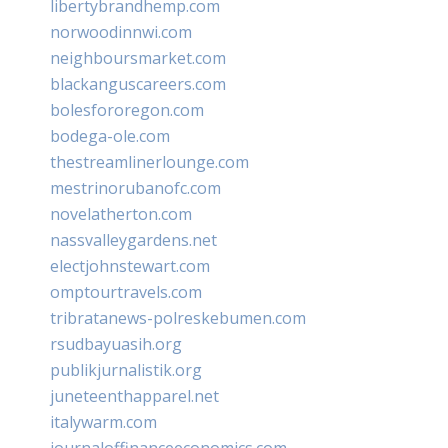
libertybrandhemp.com
norwoodinnwi.com
neighboursmarket.com
blackanguscareers.com
bolesfororegon.com
bodega-ole.com
thestreamlinerlounge.com
mestrinorubanofc.com
novelatherton.com
nassvalleygardens.net
electjohnstewart.com
omptourtravels.com
tribratanews-polreskebumen.com
rsudbayuasih.org
publikjurnalistik.org
juneteenthapparel.net
italywarm.com
journaloffinanceeconomics.com