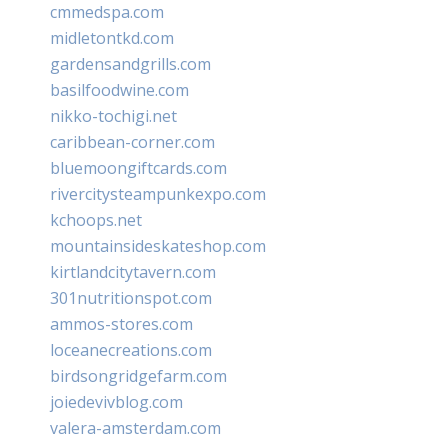
cmmedspa.com
midletontkd.com
gardensandgrills.com
basilfoodwine.com
nikko-tochigi.net
caribbean-corner.com
bluemoongiftcards.com
rivercitysteampunkexpo.com
kchoops.net
mountainsideskateshop.com
kirtlandcitytavern.com
301nutritionspot.com
ammos-stores.com
loceanecreations.com
birdsongridgefarm.com
joiedevivblog.com
valera-amsterdam.com