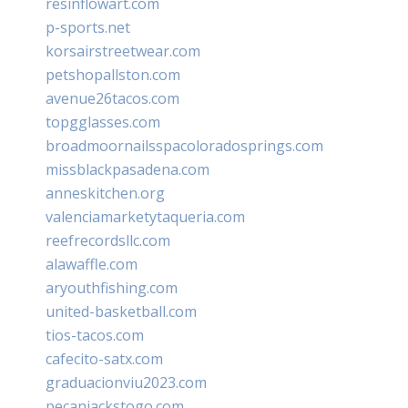
resinflowart.com
p-sports.net
korsairstreetwear.com
petshopallston.com
avenue26tacos.com
topgglasses.com
broadmoornailsspacoloradosprings.com
missblackpasadena.com
anneskitchen.org
valenciamarketytaqueria.com
reefrecordsllc.com
alawaffle.com
aryouthfishing.com
united-basketball.com
tios-tacos.com
cafecito-satx.com
graduacionviu2023.com
pecanjackstogo.com