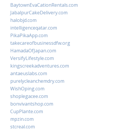
BaytownEvaCationRentals.com
JabalpurCakeDelivery.com
halobjd.com
intelligenceqatar.com
PikaPikaApp.com
takecareofbusinessdfw.org
HamadaOfJapan.com
VersifyLifestyle.com
kingscreekadventures.com
antaeuslabs.com
purelycleanchemdry.com
WishOping.com
shoplegacee.com
bonvivantshop.com
CupPlante.com
mpzin.com
stcreal.com