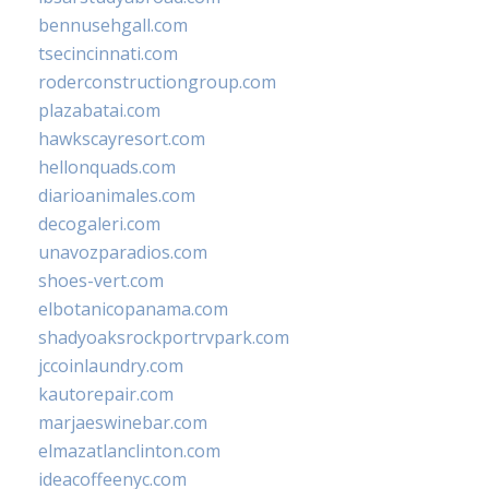
bennusehgall.com
tsecincinnati.com
roderconstructiongroup.com
plazabatai.com
hawkscayresort.com
hellonquads.com
diarioanimales.com
decogaleri.com
unavozparadios.com
shoes-vert.com
elbotanicopanama.com
shadyoaksrockportrvpark.com
jccoinlaundry.com
kautorepair.com
marjaeswinebar.com
elmazatlanclinton.com
ideacoffeenyc.com