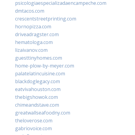
psicologiaespecializadaencampeche.com
dmtacos.com
crescentstreetprinting.com
hornopizza.com
driveadragster.com
hematologa.com
lizaivanov.com
guesttinyhomes.com
home-plow-by-meyer.com
palatelatincuisine.com
blackdoglegacy.com
eatvivahouston.com
thebigshowok.com
chimeandstave.com
greatwallseafoodny.com
theloverose.com
gabriovoice.com