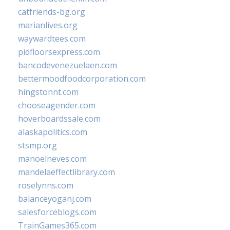
catfriends-bg.org
marianlives.org
waywardtees.com
pidfloorsexpress.com
bancodevenezuelaen.com
bettermoodfoodcorporation.com
hingstonnt.com
chooseagender.com
hoverboardssale.com
alaskapolitics.com
stsmp.org
manoelneves.com
mandelaeffectlibrary.com
roselynns.com
balanceyoganj.com
salesforceblogs.com
TrainGames365.com