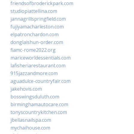
friendsofbroderickpark.com
studiopiattellina.com
jannagrillspringfield.com
fujiyamacharleston.com
elpatronchardon.com
donglaishun-order.com
fiamc-rome2022.org
mariceworldessentials.com
lafisheriarestaurant.com
915jazzandmore.com
aguadulce-countryfair.com
jakehovis.com
bosswingsduluth.com
birminghamautocare.com
tonyscountrykitchen.com
jbellasnailspa.com
mychaihouse.com