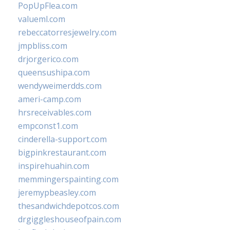
PopUpFlea.com
valueml.com
rebeccatorresjewelry.com
jmpbliss.com
drjorgerico.com
queensushipa.com
wendyweimerdds.com
ameri-camp.com
hrsreceivables.com
empconst1.com
cinderella-support.com
bigpinkrestaurant.com
inspirehuahin.com
memmingerspainting.com
jeremypbeasley.com
thesandwichdepotcos.com
drgiggleshouseofpain.com