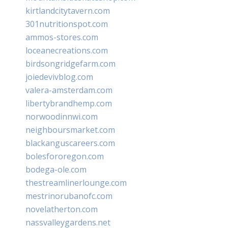
kirtlandcitytavern.com
301nutritionspot.com
ammos-stores.com
loceanecreations.com
birdsongridgefarm.com
joiedevivblog.com
valera-amsterdam.com
libertybrandhemp.com
norwoodinnwi.com
neighboursmarket.com
blackanguscareers.com
bolesfororegon.com
bodega-ole.com
thestreamlinerlounge.com
mestrinorubanofc.com
novelatherton.com
nassvalleygardens.net