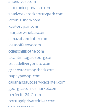
shoes-vert.com
elbotanicopanama.com
shadyoaksrockportrvpark.com
jccoinlaundry.com
kautorepair.com
marjaeswinebar.com
elmazatlanclinton.com
ideacoffeenyc.com
odieschillicothe.com
lacantinitagalesburg.com
pizzadeliverybristol.com
greenstarsmogcheck.com
happypawspl.com
callahansautoservicecenter.com
georgiascornermarket.com
perfectfit24-7.com
portugalprivatedriver.com