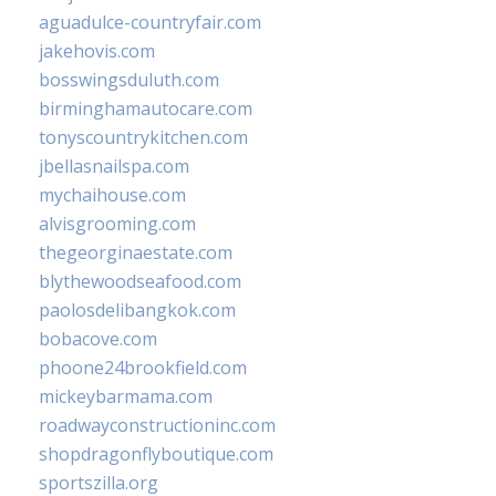
aguadulce-countryfair.com
jakehovis.com
bosswingsduluth.com
birminghamautocare.com
tonyscountrykitchen.com
jbellasnailspa.com
mychaihouse.com
alvisgrooming.com
thegeorginaestate.com
blythewoodseafood.com
paolosdelibangkok.com
bobacove.com
phoone24brookfield.com
mickeybarmama.com
roadwayconstructioninc.com
shopdragonflyboutique.com
sportszilla.org