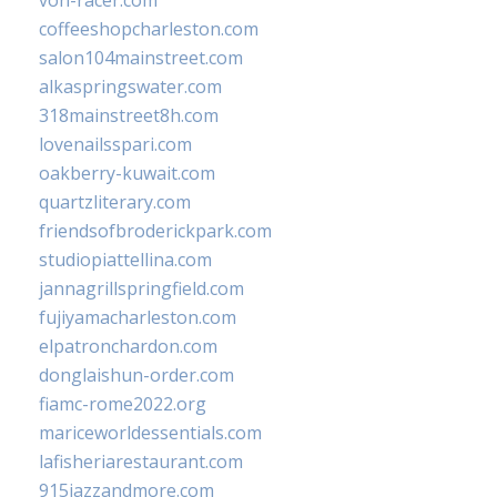
von-racer.com
coffeeshopcharleston.com
salon104mainstreet.com
alkaspringswater.com
318mainstreet8h.com
lovenailsspari.com
oakberry-kuwait.com
quartzliterary.com
friendsofbroderickpark.com
studiopiattellina.com
jannagrillspringfield.com
fujiyamacharleston.com
elpatronchardon.com
donglaishun-order.com
fiamc-rome2022.org
mariceworldessentials.com
lafisheriarestaurant.com
915jazzandmore.com