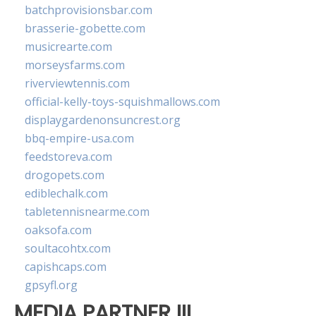
batchprovisionsbar.com
brasserie-gobette.com
musicrearte.com
morseysfarms.com
riverviewtennis.com
official-kelly-toys-squishmallows.com
displaygardenonsuncrest.org
bbq-empire-usa.com
feedstoreva.com
drogopets.com
ediblechalk.com
tabletennisnearme.com
oaksofa.com
soultacohtx.com
capishcaps.com
gpsyfl.org
MEDIA PARTNER III