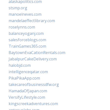
alaskapolitics.com
stsmp.org
manoelneves.com
mandelaeffectlibrary.com
roselynns.com
balanceyoganj.com
salesforceblogs.com
TrainGames365.com
BaytownEvaCationRentals.com
JabalpurCakeDelivery.com
halobjd.com
intelligenceqatar.com
PikaPikaApp.com
takecareofbusinessdfw.org
HamadaOfJapan.com
VersifyLifestyle.com
kingscreekadventures.com