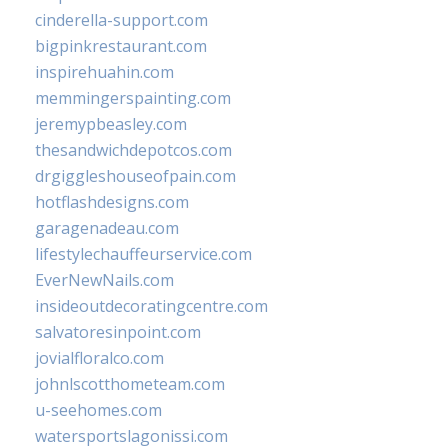
cinderella-support.com
bigpinkrestaurant.com
inspirehuahin.com
memmingerspainting.com
jeremypbeasley.com
thesandwichdepotcos.com
drgiggleshouseofpain.com
hotflashdesigns.com
garagenadeau.com
lifestylechauffeurservice.com
EverNewNails.com
insideoutdecoratingcentre.com
salvatoresinpoint.com
jovialfloralco.com
johnlscotthometeam.com
u-seehomes.com
watersportslagonissi.com