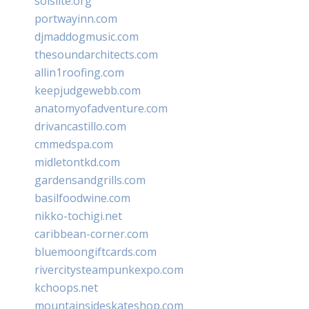
solslite.org
portwayinn.com
djmaddogmusic.com
thesoundarchitects.com
allin1roofing.com
keepjudgewebb.com
anatomyofadventure.com
drivancastillo.com
cmmedspa.com
midletontkd.com
gardensandgrills.com
basilfoodwine.com
nikko-tochigi.net
caribbean-corner.com
bluemoongiftcards.com
rivercitysteampunkexpo.com
kchoops.net
mountainsideskateshop.com