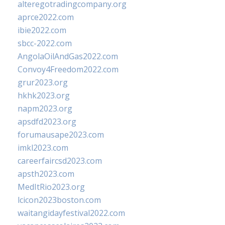
alteregotradingcompany.org
aprce2022.com
ibie2022.com
sbcc-2022.com
AngolaOilAndGas2022.com
Convoy4Freedom2022.com
grur2023.org
hkhk2023.org
napm2023.org
apsdfd2023.org
forumausape2023.com
imkl2023.com
careerfaircsd2023.com
apsth2023.com
MedItRio2023.org
lcicon2023boston.com
waitangidayfestival2022.com