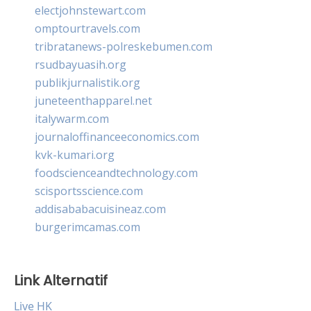
electjohnstewart.com
omptourtravels.com
tribratanews-polreskebumen.com
rsudbayuasih.org
publikjurnalistik.org
juneteenthapparel.net
italywarm.com
journaloffinanceeconomics.com
kvk-kumari.org
foodscienceandtechnology.com
scisportsscience.com
addisababacuisineaz.com
burgerimcamas.com
Link Alternatif
Live HK