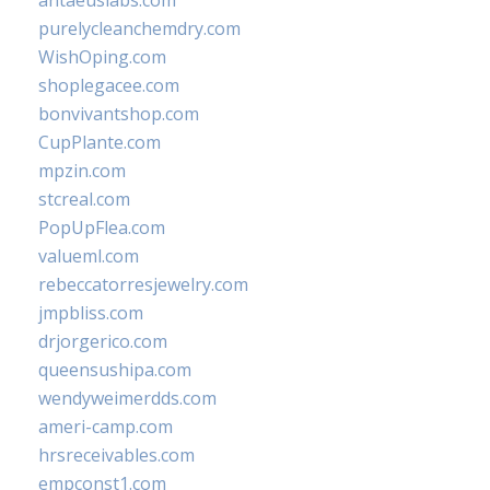
antaeuslabs.com
purelycleanchemdry.com
WishOping.com
shoplegacee.com
bonvivantshop.com
CupPlante.com
mpzin.com
stcreal.com
PopUpFlea.com
valueml.com
rebeccatorresjewelry.com
jmpbliss.com
drjorgerico.com
queensushipa.com
wendyweimerdds.com
ameri-camp.com
hrsreceivables.com
empconst1.com