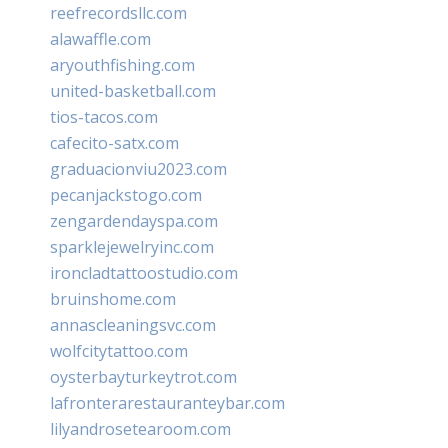
reefrecordsllc.com
alawaffle.com
aryouthfishing.com
united-basketball.com
tios-tacos.com
cafecito-satx.com
graduacionviu2023.com
pecanjackstogo.com
zengardendayspa.com
sparklejewelryinc.com
ironcladtattoostudio.com
bruinshome.com
annascleaningsvc.com
wolfcitytattoo.com
oysterbayturkeytrot.com
lafronterarestauranteybar.com
lilyandrosetearoom.com