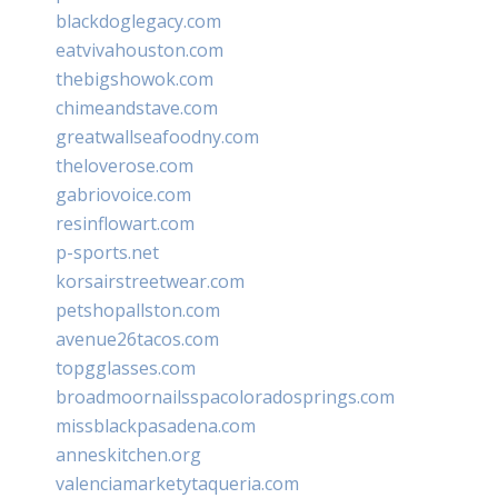
blackdoglegacy.com
eatvivahouston.com
thebigshowok.com
chimeandstave.com
greatwallseafoodny.com
theloverose.com
gabriovoice.com
resinflowart.com
p-sports.net
korsairstreetwear.com
petshopallston.com
avenue26tacos.com
topgglasses.com
broadmoornailsspacoloradosprings.com
missblackpasadena.com
anneskitchen.org
valenciamarketytaqueria.com