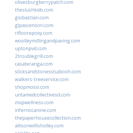
olivesburgberrypatch.com
theslushkids.com
giobastian.com
glpascensori.com
rifloorepoxy.com
woolleymillingandpaving.com
uptonpvd.com
2troublegrill.com
casateranga.com
sticksandstonesstudiooh.com
walkers-treeservice.com
shopmossi.com
untamedcollectivesd.com
mxpwellness.com
infernocanine.com
thepaperhousecollection.com
allisonwillisholley.com