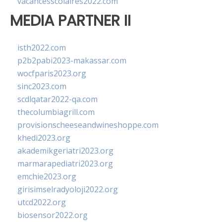
vacancesscolaires2022.com
MEDIA PARTNER II
isth2022.com
p2b2pabi2023-makassar.com
wocfparis2023.org
sinc2023.com
scdlqatar2022-qa.com
thecolumbiagrill.com
provisionscheeseandwineshoppe.com
khedi2023.org
akademikgeriatri2023.org
marmarapediatri2023.org
emchie2023.org
girisimselradyoloji2022.org
utcd2022.org
biosensor2022.org