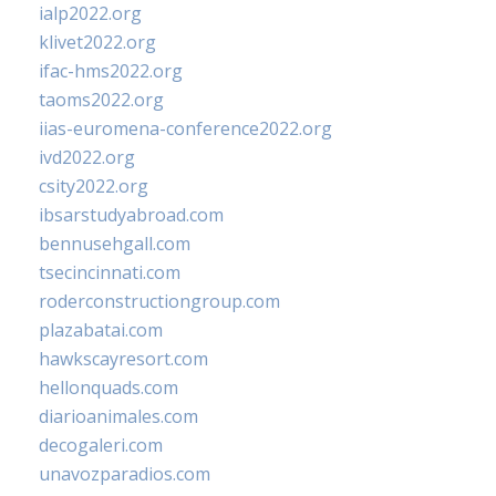
ialp2022.org
klivet2022.org
ifac-hms2022.org
taoms2022.org
iias-euromena-conference2022.org
ivd2022.org
csity2022.org
ibsarstudyabroad.com
bennusehgall.com
tsecincinnati.com
roderconstructiongroup.com
plazabatai.com
hawkscayresort.com
hellonquads.com
diarioanimales.com
decogaleri.com
unavozparadios.com