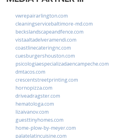
vwrepairarlington.com
cleaningservicebaltimore-md.com
beckslandscapeandfence.com
vistaaltadelveramendi.com
coastlinecateringnc.com
cuesburgershouston.com
psicologiaespecializadaencampeche.com
dmtacos.com
crescentstreetprinting.com
hornopizza.com
driveadragster.com
hematologa.com
lizaivanov.com
guesttinyhomes.com
home-plow-by-meyer.com
palatelatincuisine.com