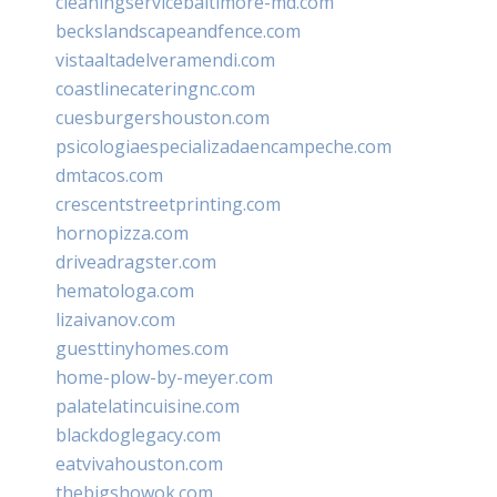
cleaningservicebaltimore-md.com
beckslandscapeandfence.com
vistaaltadelveramendi.com
coastlinecateringnc.com
cuesburgershouston.com
psicologiaespecializadaencampeche.com
dmtacos.com
crescentstreetprinting.com
hornopizza.com
driveadragster.com
hematologa.com
lizaivanov.com
guesttinyhomes.com
home-plow-by-meyer.com
palatelatincuisine.com
blackdoglegacy.com
eatvivahouston.com
thebigshowok.com