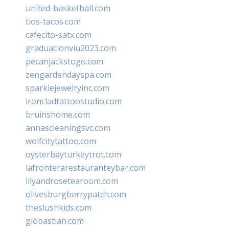
united-basketball.com
tios-tacos.com
cafecito-satx.com
graduacionviu2023.com
pecanjackstogo.com
zengardendayspa.com
sparklejewelryinc.com
ironcladtattoostudio.com
bruinshome.com
annascleaningsvc.com
wolfcitytattoo.com
oysterbayturkeytrot.com
lafronterarestauranteybar.com
lilyandrosetearoom.com
olivesburgberrypatch.com
theslushkids.com
giobastian.com