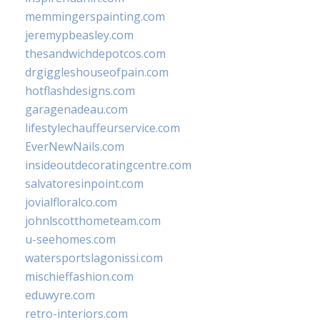
memmingerspainting.com
jeremypbeasley.com
thesandwichdepotcos.com
drgiggleshouseofpain.com
hotflashdesigns.com
garagenadeau.com
lifestylechauffeurservice.com
EverNewNails.com
insideoutdecoratingcentre.com
salvatoresinpoint.com
jovialfloralco.com
johnlscotthometeam.com
u-seehomes.com
watersportslagonissi.com
mischieffashion.com
eduwyre.com
retro-interiors.com