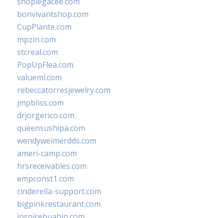
shoplegacee.com
bonvivantshop.com
CupPlante.com
mpzin.com
stcreal.com
PopUpFlea.com
valueml.com
rebeccatorresjewelry.com
jmpbliss.com
drjorgerico.com
queensushipa.com
wendyweimerdds.com
ameri-camp.com
hrsreceivables.com
empconst1.com
cinderella-support.com
bigpinkrestaurant.com
inspirehuahin.com