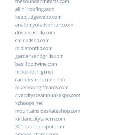
thesoundarchitects.com
allin1roofing.com
keepjudgewebb.com
anatomyofadventure.com
drivancastillo.com
cmmedspa.com
midletontkd.com
gardensandgrills.com
basilfoodwine.com
nikko-tochigi.net
caribbean-corner.com
bluemoongiftcards.com
rivercitysteampunkexpo.com
kchoops.net
mountainsideskateshop.com
kirtlandcitytavern.com
301nutritionspot.com
ammos-stores.com