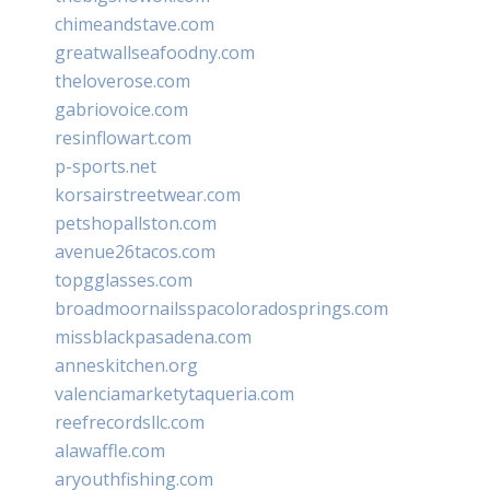
chimeandstave.com
greatwallseafoodny.com
theloverose.com
gabriovoice.com
resinflowart.com
p-sports.net
korsairstreetwear.com
petshopallston.com
avenue26tacos.com
topgglasses.com
broadmoornailsspacoloradosprings.com
missblackpasadena.com
anneskitchen.org
valenciamarketytaqueria.com
reefrecordsllc.com
alawaffle.com
aryouthfishing.com