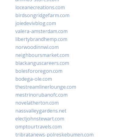
loceanecreations.com
birdsongridgefarm.com
joiedevivblog.com
valera-amsterdam.com
libertybrandhemp.com
norwoodinnwi.com
neighboursmarket.com
blackanguscareers.com
bolesfororegon.com
bodega-ole.com
thestreamlinerlounge.com
mestrinorubanofc.com
novelatherton.com
nassvalleygardens.net
electjohnstewart.com
omptourtravels.com
tribratanews-polreskebumen.com