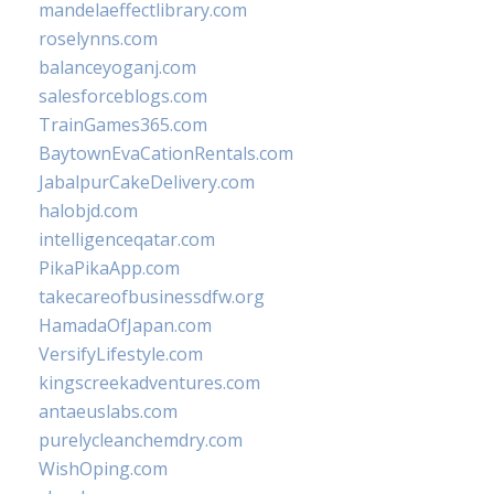
mandelaeffectlibrary.com
roselynns.com
balanceyoganj.com
salesforceblogs.com
TrainGames365.com
BaytownEvaCationRentals.com
JabalpurCakeDelivery.com
halobjd.com
intelligenceqatar.com
PikaPikaApp.com
takecareofbusinessdfw.org
HamadaOfJapan.com
VersifyLifestyle.com
kingscreekadventures.com
antaeuslabs.com
purelycleanchemdry.com
WishOping.com