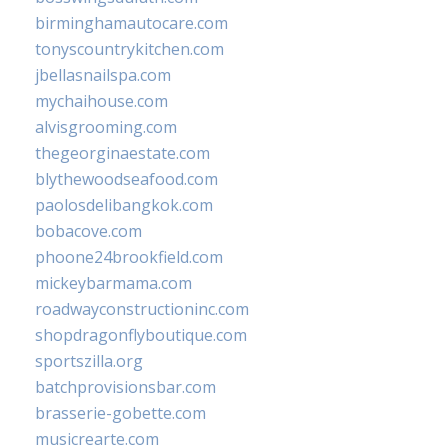
birminghamautocare.com
tonyscountrykitchen.com
jbellasnailspa.com
mychaihouse.com
alvisgrooming.com
thegeorginaestate.com
blythewoodseafood.com
paolosdelibangkok.com
bobacove.com
phoone24brookfield.com
mickeybarmama.com
roadwayconstructioninc.com
shopdragonflyboutique.com
sportszilla.org
batchprovisionsbar.com
brasserie-gobette.com
musicrearte.com