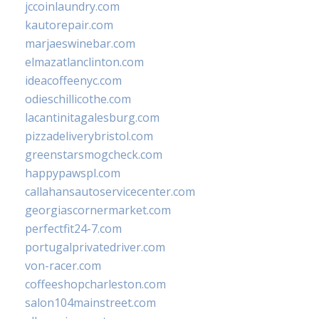
jccoinlaundry.com
kautorepair.com
marjaeswinebar.com
elmazatlanclinton.com
ideacoffeenyc.com
odieschillicothe.com
lacantinitagalesburg.com
pizzadeliverybristol.com
greenstarsmogcheck.com
happypawspl.com
callahansautoservicecenter.com
georgiascornermarket.com
perfectfit24-7.com
portugalprivatedriver.com
von-racer.com
coffeeshopcharleston.com
salon104mainstreet.com