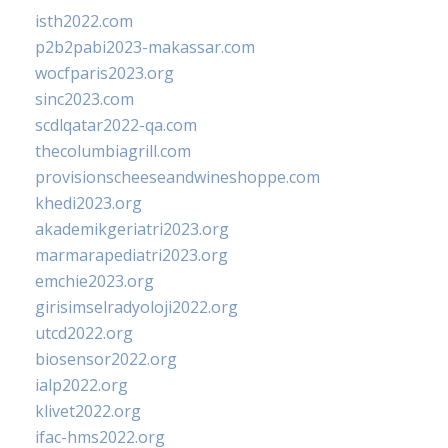
isth2022.com
p2b2pabi2023-makassar.com
wocfparis2023.org
sinc2023.com
scdlqatar2022-qa.com
thecolumbiagrill.com
provisionscheeseandwineshoppe.com
khedi2023.org
akademikgeriatri2023.org
marmarapediatri2023.org
emchie2023.org
girisimselradyoloji2022.org
utcd2022.org
biosensor2022.org
ialp2022.org
klivet2022.org
ifac-hms2022.org