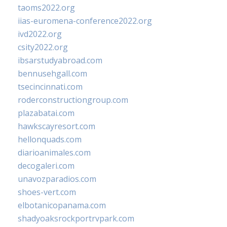
taoms2022.org
iias-euromena-conference2022.org
ivd2022.org
csity2022.org
ibsarstudyabroad.com
bennusehgall.com
tsecincinnati.com
roderconstructiongroup.com
plazabatai.com
hawkscayresort.com
hellonquads.com
diarioanimales.com
decogaleri.com
unavozparadios.com
shoes-vert.com
elbotanicopanama.com
shadyoaksrockportrvpark.com