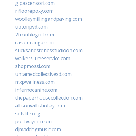
glpascensori.com
rifloorepoxy.com
woolleymillingandpaving.com
uptonpvd.com
2troublegrill.com
casateranga.com
sticksandstonesstudiooh.com
walkers-treeservice.com
shopmossi.com
untamedcollectivesd.com
mxpwellness.com
infernocanine.com
thepaperhousecollection.com
allisonwillisholley.com
solslite.org
portwayinn.com
djmaddogmusic.com