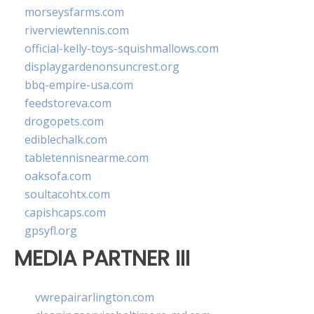
morseysfarms.com
riverviewtennis.com
official-kelly-toys-squishmallows.com
displaygardenonsuncrest.org
bbq-empire-usa.com
feedstoreva.com
drogopets.com
ediblechalk.com
tabletennisnearme.com
oaksofa.com
soultacohtx.com
capishcaps.com
gpsyfl.org
MEDIA PARTNER III
vwrepairarlington.com