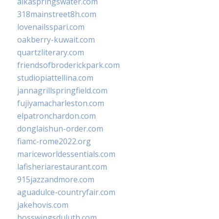
alkaspringswater.com
318mainstreet8h.com
lovenailsspari.com
oakberry-kuwait.com
quartzliterary.com
friendsofbroderickpark.com
studiopiattellina.com
jannagrillspringfield.com
fujiyamacharleston.com
elpatronchardon.com
donglaishun-order.com
fiamc-rome2022.org
mariceworldessentials.com
lafisheriarestaurant.com
915jazzandmore.com
aguadulce-countryfair.com
jakehovis.com
bosswingsduluth.com