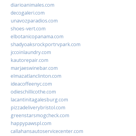
diarioanimales.com
decogaleri.com
unavozparadios.com
shoes-vert.com
elbotanicopanama.com
shadyoaksrockportrvpark.com
jccoinlaundry.com
kautorepair.com
marjaeswinebar.com
elmazatlanclinton.com
ideacoffeenyc.com
odieschillicothe.com
lacantinitagalesburg.com
pizzadeliverybristol.com
greenstarsmogcheck.com
happypawspl.com
callahansautoservicecenter.com