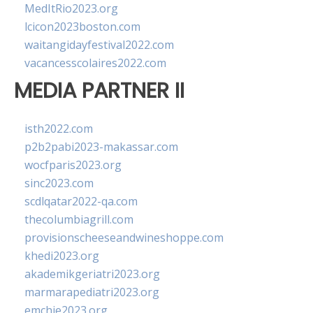
MedItRio2023.org
lcicon2023boston.com
waitangidayfestival2022.com
vacancesscolaires2022.com
MEDIA PARTNER II
isth2022.com
p2b2pabi2023-makassar.com
wocfparis2023.org
sinc2023.com
scdlqatar2022-qa.com
thecolumbiagrill.com
provisionscheeseandwineshoppe.com
khedi2023.org
akademikgeriatri2023.org
marmarapediatri2023.org
emchie2023.org