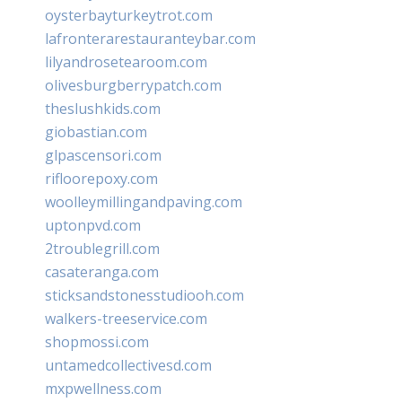
oysterbayturkeytrot.com
lafronterarestauranteybar.com
lilyandrosetearoom.com
olivesburgberrypatch.com
theslushkids.com
giobastian.com
glpascensori.com
rifloorepoxy.com
woolleymillingandpaving.com
uptonpvd.com
2troublegrill.com
casateranga.com
sticksandstonesstudiooh.com
walkers-treeservice.com
shopmossi.com
untamedcollectivesd.com
mxpwellness.com