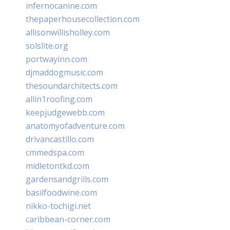
infernocanine.com
thepaperhousecollection.com
allisonwillisholley.com
solslite.org
portwayinn.com
djmaddogmusic.com
thesoundarchitects.com
allin1roofing.com
keepjudgewebb.com
anatomyofadventure.com
drivancastillo.com
cmmedspa.com
midletontkd.com
gardensandgrills.com
basilfoodwine.com
nikko-tochigi.net
caribbean-corner.com