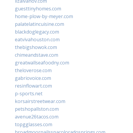
lizaivanov.com
guesttinyhomes.com
home-plow-by-meyer.com
palatelatincuisine.com
blackdoglegacy.com
eatvivahouston.com
thebigshowok.com
chimeandstave.com
greatwallseafoodny.com
theloverose.com
gabriovoice.com
resinflowart.com
p-sports.net
korsairstreetwear.com
petshopallston.com
avenue26tacos.com
topgglasses.com
broadmoornailsspacoloradosprings.com