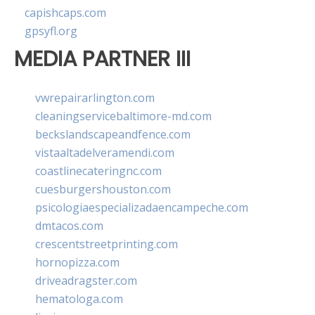
capishcaps.com
gpsyfl.org
MEDIA PARTNER III
vwrepairarlington.com
cleaningservicebaltimore-md.com
beckslandscapeandfence.com
vistaaltadelveramendi.com
coastlinecateringnc.com
cuesburgershouston.com
psicologiaespecializadaencampeche.com
dmtacos.com
crescentstreetprinting.com
hornopizza.com
driveadragster.com
hematologa.com