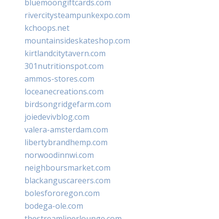
bluemoongiftcards.com
rivercitysteampunkexpo.com
kchoops.net
mountainsideskateshop.com
kirtlandcitytavern.com
301nutritionspot.com
ammos-stores.com
loceanecreations.com
birdsongridgefarm.com
joiedevivblog.com
valera-amsterdam.com
libertybrandhemp.com
norwoodinnwi.com
neighboursmarket.com
blackanguscareers.com
bolesfororegon.com
bodega-ole.com
thestreamlinerlounge.com