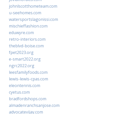
johnlscotthometeam.com
u-seehomes.com
watersportslagonissi.com
mischieffashion.com
eduwyre.com
retro-interiors.com
theblvd-boise.com
fpet2023.org
e-smart2022.org
ngrc2022.org
leesfamilyfoods.com
lewis-lewis-cpas.com
eleontennis.com
cyetus.com
bradfordshops.com
almadenranchsanjose.com
advocatevijay.com