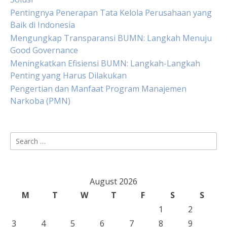
Pentingnya Penerapan Tata Kelola Perusahaan yang
Baik di Indonesia
Mengungkap Transparansi BUMN: Langkah Menuju
Good Governance
Meningkatkan Efisiensi BUMN: Langkah-Langkah
Penting yang Harus Dilakukan
Pengertian dan Manfaat Program Manajemen
Narkoba (PMN)
Search
for:
August 2026
M
T
W
T
F
S
S
1
2
3
4
5
6
7
8
9