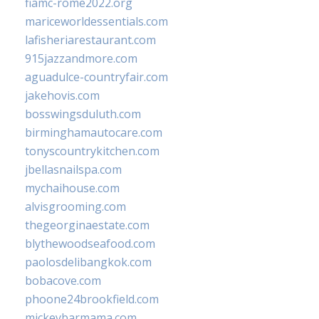
fiamc-rome2022.org
mariceworldessentials.com
lafisheriarestaurant.com
915jazzandmore.com
aguadulce-countryfair.com
jakehovis.com
bosswingsduluth.com
birminghamautocare.com
tonyscountrykitchen.com
jbellasnailspa.com
mychaihouse.com
alvisgrooming.com
thegeorginaestate.com
blythewoodseafood.com
paolosdelibangkok.com
bobacove.com
phoone24brookfield.com
mickeybarmama.com