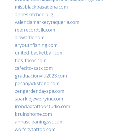
missblackpasadena.com
anneskitchen.org
valenciamarketytaqueria.com
reefrecordsllc.com
alawaffle.com
aryouthfishing.com
united-basketball.com
tios-tacos.com
cafecito-satx.com
graduacionviu2023.com
pecanjackstogo.com
zengardendayspa.com
sparklejewelryinc.com
ironcladtattoostudio.com
bruinshome.com
annascleaningsvc.com
wolfcitytattoo.com