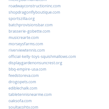
roadwayconstructioninc.com
shopdragonflyboutique.com
sportszilla.org
batchprovisionsbar.com
brasserie-gobette.com
musicrearte.com
morseysfarms.com
riverviewtennis.com
official-kelly-toys-squishmallows.com
displaygardenonsuncrest.org
bbq-empire-usa.com
feedstoreva.com
drogopets.com
ediblechalk.com
tabletennisnearme.com
oaksofa.com
soultacohtx.com