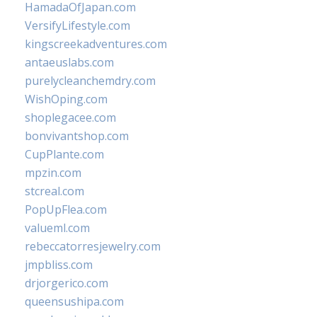
HamadaOfJapan.com
VersifyLifestyle.com
kingscreekadventures.com
antaeuslabs.com
purelycleanchemdry.com
WishOping.com
shoplegacee.com
bonvivantshop.com
CupPlante.com
mpzin.com
stcreal.com
PopUpFlea.com
valueml.com
rebeccatorresjewelry.com
jmpbliss.com
drjorgerico.com
queensushipa.com