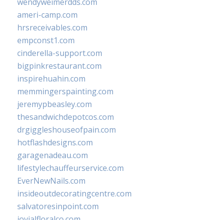
wendyweimerdds.com
ameri-camp.com
hrsreceivables.com
empconst1.com
cinderella-support.com
bigpinkrestaurant.com
inspirehuahin.com
memmingerspainting.com
jeremypbeasley.com
thesandwichdepotcos.com
drgiggleshouseofpain.com
hotflashdesigns.com
garagenadeau.com
lifestylechauffeurservice.com
EverNewNails.com
insideoutdecoratingcentre.com
salvatoresinpoint.com
jovialfloralco.com