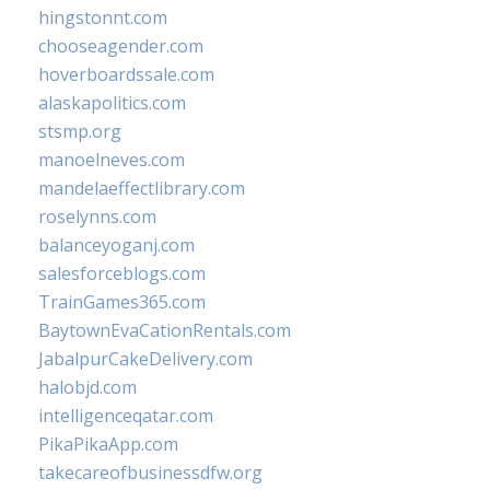
hingstonnt.com
chooseagender.com
hoverboardssale.com
alaskapolitics.com
stsmp.org
manoelneves.com
mandelaeffectlibrary.com
roselynns.com
balanceyoganj.com
salesforceblogs.com
TrainGames365.com
BaytownEvaCationRentals.com
JabalpurCakeDelivery.com
halobjd.com
intelligenceqatar.com
PikaPikaApp.com
takecareofbusinessdfw.org