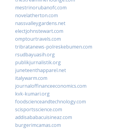
mestrinorubanofc.com
novelatherton.com
nassvalleygardens.net
electjohnstewart.com
omptourtravels.com
tribratanews-polreskebumen.com
rsudbayuasih.org
publikjurnalistik.org
juneteenthapparel.net
italywarm.com
journaloffinanceeconomics.com
kvk-kumari.org
foodscienceandtechnology.com
scisportsscience.com
addisababacuisineaz.com
burgerimcamas.com