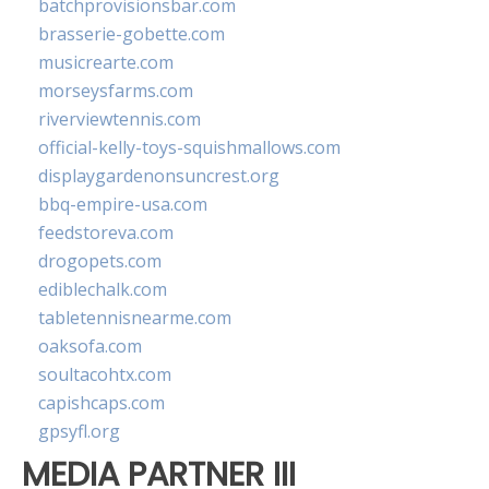
batchprovisionsbar.com
brasserie-gobette.com
musicrearte.com
morseysfarms.com
riverviewtennis.com
official-kelly-toys-squishmallows.com
displaygardenonsuncrest.org
bbq-empire-usa.com
feedstoreva.com
drogopets.com
ediblechalk.com
tabletennisnearme.com
oaksofa.com
soultacohtx.com
capishcaps.com
gpsyfl.org
MEDIA PARTNER III