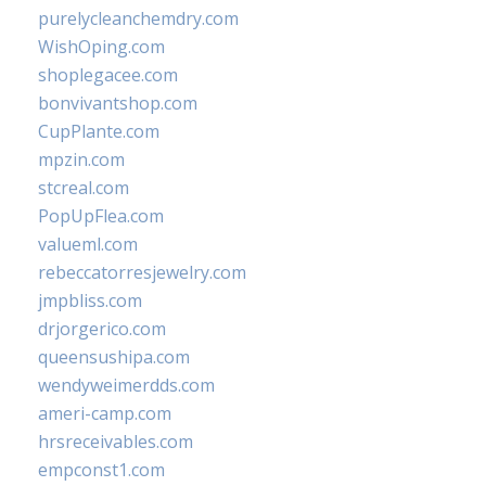
purelycleanchemdry.com
WishOping.com
shoplegacee.com
bonvivantshop.com
CupPlante.com
mpzin.com
stcreal.com
PopUpFlea.com
valueml.com
rebeccatorresjewelry.com
jmpbliss.com
drjorgerico.com
queensushipa.com
wendyweimerdds.com
ameri-camp.com
hrsreceivables.com
empconst1.com