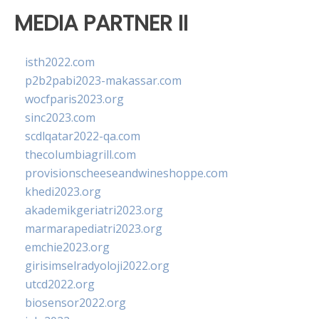
MEDIA PARTNER II
isth2022.com
p2b2pabi2023-makassar.com
wocfparis2023.org
sinc2023.com
scdlqatar2022-qa.com
thecolumbiagrill.com
provisionscheeseandwineshoppe.com
khedi2023.org
akademikgeriatri2023.org
marmarapediatri2023.org
emchie2023.org
girisimselradyoloji2022.org
utcd2022.org
biosensor2022.org