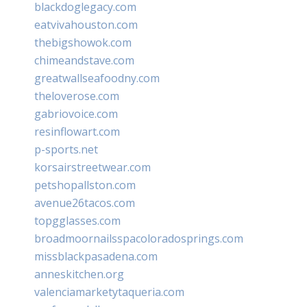
blackdoglegacy.com
eatvivahouston.com
thebigshowok.com
chimeandstave.com
greatwallseafoodny.com
theloverose.com
gabriovoice.com
resinflowart.com
p-sports.net
korsairstreetwear.com
petshopallston.com
avenue26tacos.com
topgglasses.com
broadmoornailsspacoloradosprings.com
missblackpasadena.com
anneskitchen.org
valenciamarketytaqueria.com