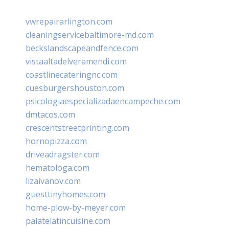
vwrepairarlington.com
cleaningservicebaltimore-md.com
beckslandscapeandfence.com
vistaaltadelveramendi.com
coastlinecateringnc.com
cuesburgershouston.com
psicologiaespecializadaencampeche.com
dmtacos.com
crescentstreetprinting.com
hornopizza.com
driveadragster.com
hematologa.com
lizaivanov.com
guesttinyhomes.com
home-plow-by-meyer.com
palatelatincuisine.com