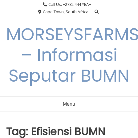
Skip
Call Us: +2782 444 YEAH
to
Cape Town, South Africa
content
MORSEYSFARM
– Informasi
Seputar BUMN
Menu
Tag:
Efisiensi BUMN