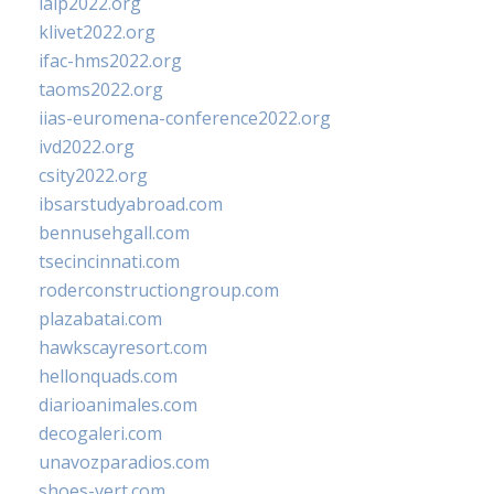
ialp2022.org
klivet2022.org
ifac-hms2022.org
taoms2022.org
iias-euromena-conference2022.org
ivd2022.org
csity2022.org
ibsarstudyabroad.com
bennusehgall.com
tsecincinnati.com
roderconstructiongroup.com
plazabatai.com
hawkscayresort.com
hellonquads.com
diarioanimales.com
decogaleri.com
unavozparadios.com
shoes-vert.com