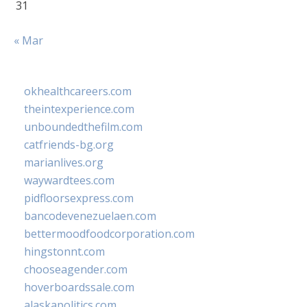
31
« Mar
okhealthcareers.com
theintexperience.com
unboundedthefilm.com
catfriends-bg.org
marianlives.org
waywardtees.com
pidfloorsexpress.com
bancodevenezuelaen.com
bettermoodfoodcorporation.com
hingstonnt.com
chooseagender.com
hoverboardssale.com
alaskapolitics.com