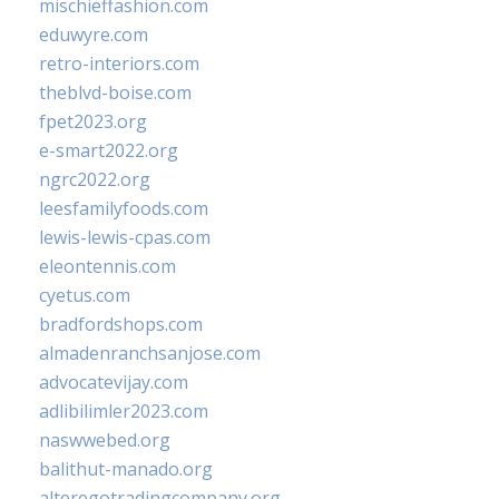
mischieffashion.com
eduwyre.com
retro-interiors.com
theblvd-boise.com
fpet2023.org
e-smart2022.org
ngrc2022.org
leesfamilyfoods.com
lewis-lewis-cpas.com
eleontennis.com
cyetus.com
bradfordshops.com
almadenranchsanjose.com
advocatevijay.com
adlibilimler2023.com
naswwebed.org
balithut-manado.org
alteregotradingcompany.org