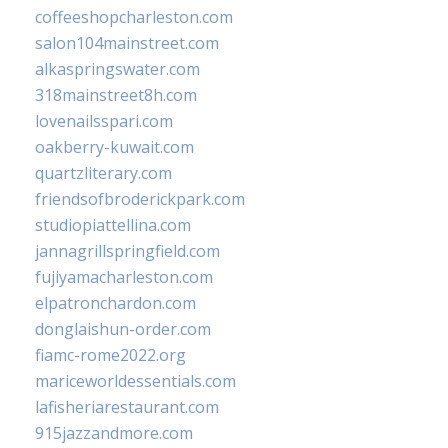
coffeeshopcharleston.com
salon104mainstreet.com
alkaspringswater.com
318mainstreet8h.com
lovenailsspari.com
oakberry-kuwait.com
quartzliterary.com
friendsofbroderickpark.com
studiopiattellina.com
jannagrillspringfield.com
fujiyamacharleston.com
elpatronchardon.com
donglaishun-order.com
fiamc-rome2022.org
mariceworldessentials.com
lafisheriarestaurant.com
915jazzandmore.com