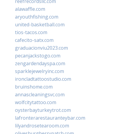
reefrecordsllc.com
alawaffle.com
aryouthfishing.com
united-basketball.com
tios-tacos.com
cafecito-satx.com
graduacionviu2023.com
pecanjackstogo.com
zengardendayspa.com
sparklejewelryinc.com
ironcladtattoostudio.com
bruinshome.com
annascleaningsvc.com
wolfcitytattoo.com
oysterbayturkeytrot.com
lafronterarestauranteybar.com
lilyandrosetearoom.com
olivesburgberrypatch.com