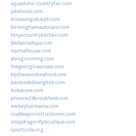
aguadulce-countryfair.com
jakehovis.com
bosswingsduluth.com
birminghamautocare.com
tonyscountrykitchen.com
jbellasnailspa.com
mychaihouse.com
alvisgrooming.com
thegeorginaestate.com
blythewoodseafood.com
paolosdelibangkok.com
bobacove.com
phoone24brookfield.com
mickeybarmama.com
roadwayconstructioninc.com
shopdragonflyboutique.com
sportszilla.org