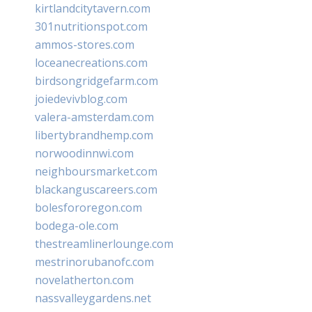
kirtlandcitytavern.com
301nutritionspot.com
ammos-stores.com
loceanecreations.com
birdsongridgefarm.com
joiedevivblog.com
valera-amsterdam.com
libertybrandhemp.com
norwoodinnwi.com
neighboursmarket.com
blackanguscareers.com
bolesfororegon.com
bodega-ole.com
thestreamlinerlounge.com
mestrinorubanofc.com
novelatherton.com
nassvalleygardens.net