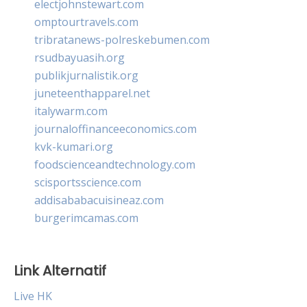
electjohnstewart.com
omptourtravels.com
tribratanews-polreskebumen.com
rsudbayuasih.org
publikjurnalistik.org
juneteenthapparel.net
italywarm.com
journaloffinanceeconomics.com
kvk-kumari.org
foodscienceandtechnology.com
scisportsscience.com
addisababacuisineaz.com
burgerimcamas.com
Link Alternatif
Live HK