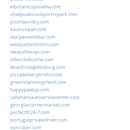
elbotanicopanama.com
shadyoaksrockportrvpark.com
jccoinlaundry.com
kautorepair.com
marjaeswinebar.com
elmazatlanclinton.com
ideacoffeenyc.com
odieschillicothe.com
lacantinitagalesburg.com
pizzadeliverybristol.com
greenstarsmogcheck.com
happypawspl.com
callahansautoservicecenter.com
georgiascornermarket.com
perfectfit24-7.com
portugalprivatedriver.com
von-racer.com