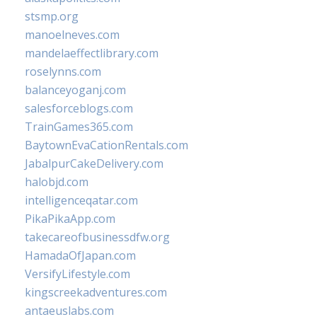
stsmp.org
manoelneves.com
mandelaeffectlibrary.com
roselynns.com
balanceyoganj.com
salesforceblogs.com
TrainGames365.com
BaytownEvaCationRentals.com
JabalpurCakeDelivery.com
halobjd.com
intelligenceqatar.com
PikaPikaApp.com
takecareofbusinessdfw.org
HamadaOfJapan.com
VersifyLifestyle.com
kingscreekadventures.com
antaeuslabs.com