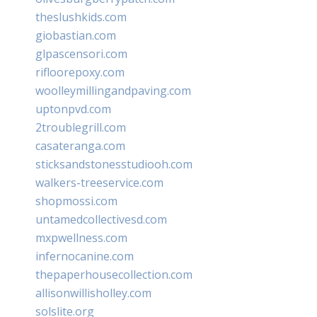
theslushkids.com
giobastian.com
glpascensori.com
rifloorepoxy.com
woolleymillingandpaving.com
uptonpvd.com
2troublegrill.com
casateranga.com
sticksandstonesstudiooh.com
walkers-treeservice.com
shopmossi.com
untamedcollectivesd.com
mxpwellness.com
infernocanine.com
thepaperhousecollection.com
allisonwillisholley.com
solslite.org