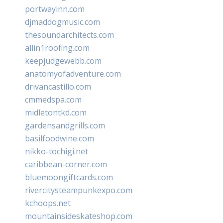
portwayinn.com
djmaddogmusic.com
thesoundarchitects.com
allin1roofing.com
keepjudgewebb.com
anatomyofadventure.com
drivancastillo.com
cmmedspa.com
midletontkd.com
gardensandgrills.com
basilfoodwine.com
nikko-tochigi.net
caribbean-corner.com
bluemoongiftcards.com
rivercitysteampunkexpo.com
kchoops.net
mountainsideskateshop.com