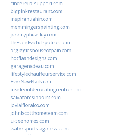
cinderella-support.com
bigpinkrestaurant.com
inspirehuahin.com
memmingerspainting.com
jeremypbeasley.com
thesandwichdepotcos.com
drgiggleshouseofpain.com
hotflashdesigns.com
garagenadeau.com
lifestylechauffeurservice.com
EverNewNails.com
insideoutdecoratingcentre.com
salvatoresinpoint.com
jovialfloralco.com
johnlscotthometeam.com
u-seehomes.com
watersportslagonissi.com