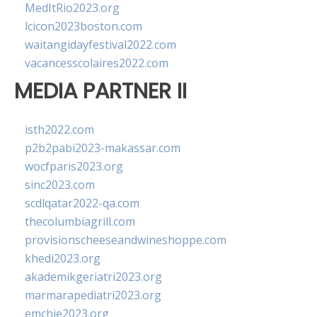
MedItRio2023.org
lcicon2023boston.com
waitangidayfestival2022.com
vacancesscolaires2022.com
MEDIA PARTNER II
isth2022.com
p2b2pabi2023-makassar.com
wocfparis2023.org
sinc2023.com
scdlqatar2022-qa.com
thecolumbiagrill.com
provisionscheeseandwineshoppe.com
khedi2023.org
akademikgeriatri2023.org
marmarapediatri2023.org
emchie2023.org