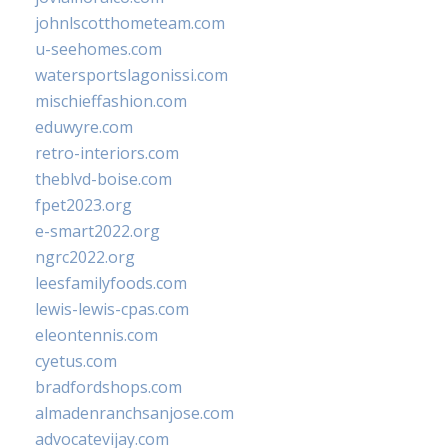
johnlscotthometeam.com
u-seehomes.com
watersportslagonissi.com
mischieffashion.com
eduwyre.com
retro-interiors.com
theblvd-boise.com
fpet2023.org
e-smart2022.org
ngrc2022.org
leesfamilyfoods.com
lewis-lewis-cpas.com
eleontennis.com
cyetus.com
bradfordshops.com
almadenranchsanjose.com
advocatevijay.com