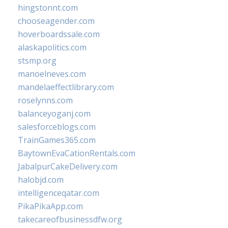
hingstonnt.com
chooseagender.com
hoverboardssale.com
alaskapolitics.com
stsmp.org
manoelneves.com
mandelaeffectlibrary.com
roselynns.com
balanceyoganj.com
salesforceblogs.com
TrainGames365.com
BaytownEvaCationRentals.com
JabalpurCakeDelivery.com
halobjd.com
intelligenceqatar.com
PikaPikaApp.com
takecareofbusinessdfw.org