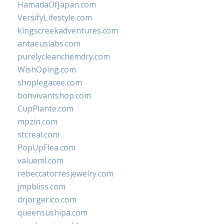
HamadaOfJapan.com
VersifyLifestyle.com
kingscreekadventures.com
antaeuslabs.com
purelycleanchemdry.com
WishOping.com
shoplegacee.com
bonvivantshop.com
CupPlante.com
mpzin.com
stcreal.com
PopUpFlea.com
valueml.com
rebeccatorresjewelry.com
jmpbliss.com
drjorgerico.com
queensushipa.com