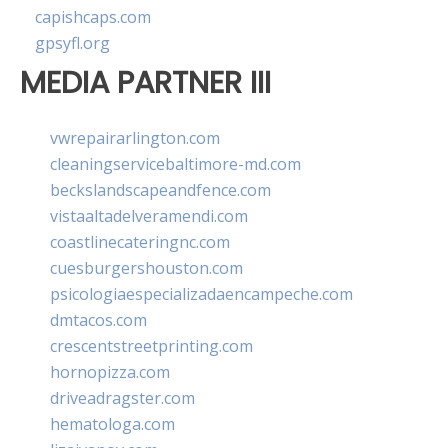
capishcaps.com
gpsyfl.org
MEDIA PARTNER III
vwrepairarlington.com
cleaningservicebaltimore-md.com
beckslandscapeandfence.com
vistaaltadelveramendi.com
coastlinecateringnc.com
cuesburgershouston.com
psicologiaespecializadaencampeche.com
dmtacos.com
crescentstreetprinting.com
hornopizza.com
driveadragster.com
hematologa.com