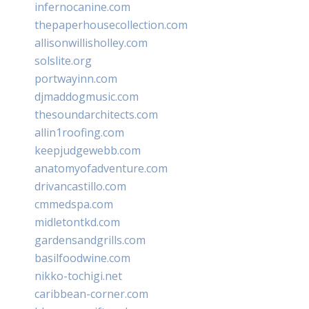
infernocanine.com
thepaperhousecollection.com
allisonwillisholley.com
solslite.org
portwayinn.com
djmaddogmusic.com
thesoundarchitects.com
allin1roofing.com
keepjudgewebb.com
anatomyofadventure.com
drivancastillo.com
cmmedspa.com
midletontkd.com
gardensandgrills.com
basilfoodwine.com
nikko-tochigi.net
caribbean-corner.com