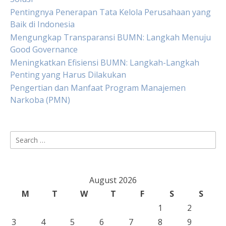
Pentingnya Penerapan Tata Kelola Perusahaan yang
Baik di Indonesia
Mengungkap Transparansi BUMN: Langkah Menuju
Good Governance
Meningkatkan Efisiensi BUMN: Langkah-Langkah
Penting yang Harus Dilakukan
Pengertian dan Manfaat Program Manajemen
Narkoba (PMN)
Search
for:
August 2026
M
T
W
T
F
S
S
1
2
3
4
5
6
7
8
9