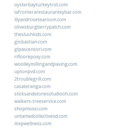
oysterbayturkeytrot.com
lafronterarestauranteybar.com
lilyandrosetearoom.com
olivesburgberrypatch.com
theslushkids.com
giobastian.com
glpascensori.com
rifloorepoxy.com
woolleymillingandpaving.com
uptonpvd.com
2troublegrill.com
casateranga.com
sticksandstonesstudiooh.com
walkers-treeservice.com
shopmossi.com
untamedcollectivesd.com
mxpwellness.com