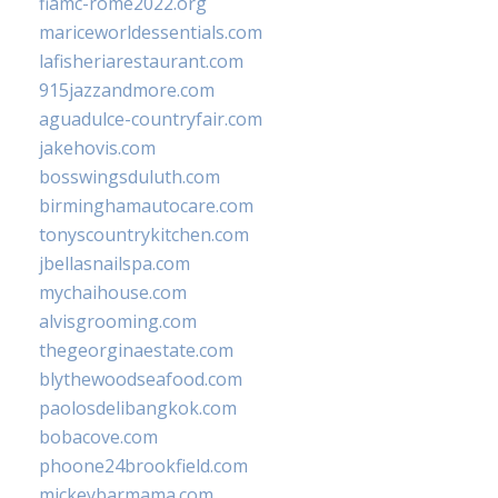
fiamc-rome2022.org
mariceworldessentials.com
lafisheriarestaurant.com
915jazzandmore.com
aguadulce-countryfair.com
jakehovis.com
bosswingsduluth.com
birminghamautocare.com
tonyscountrykitchen.com
jbellasnailspa.com
mychaihouse.com
alvisgrooming.com
thegeorginaestate.com
blythewoodseafood.com
paolosdelibangkok.com
bobacove.com
phoone24brookfield.com
mickeybarmama.com