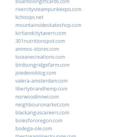
bluemoongiftcards.com
rivercitysteampunkexpo.com
kchoops.net
mountainsideskateshop.com
kirtlandcitytavern.com
301nutritionspot.com
ammos-stores.com
loceanecreations.com
birdsongridgefarm.com
joiedevivblog.com
valera-amsterdam.com
libertybrandhemp.com
norwoodinnwi.com
neighboursmarket.com
blackanguscareers.com
bolesfororegon.com
bodega-ole.com
thestreamlinerlounge.com