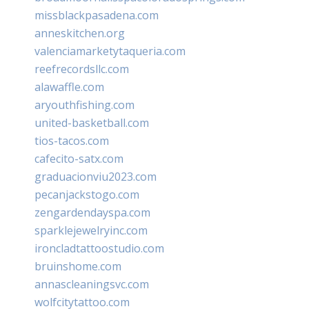
missblackpasadena.com
anneskitchen.org
valenciamarketytaqueria.com
reefrecordsllc.com
alawaffle.com
aryouthfishing.com
united-basketball.com
tios-tacos.com
cafecito-satx.com
graduacionviu2023.com
pecanjackstogo.com
zengardendayspa.com
sparklejewelryinc.com
ironcladtattoostudio.com
bruinshome.com
annascleaningsvc.com
wolfcitytattoo.com