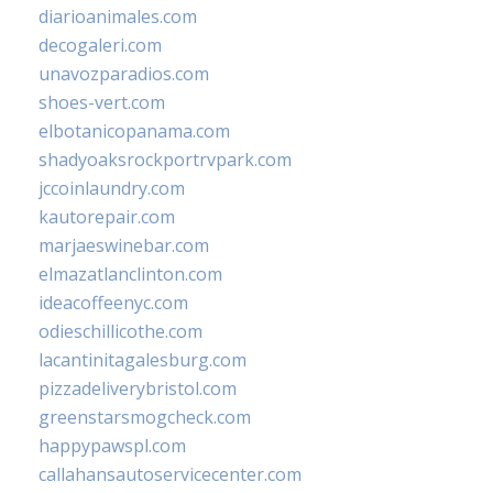
diarioanimales.com
decogaleri.com
unavozparadios.com
shoes-vert.com
elbotanicopanama.com
shadyoaksrockportrvpark.com
jccoinlaundry.com
kautorepair.com
marjaeswinebar.com
elmazatlanclinton.com
ideacoffeenyc.com
odieschillicothe.com
lacantinitagalesburg.com
pizzadeliverybristol.com
greenstarsmogcheck.com
happypawspl.com
callahansautoservicecenter.com