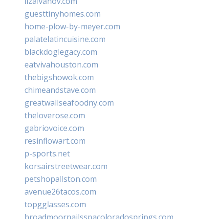
lizaivanov.com
guesttinyhomes.com
home-plow-by-meyer.com
palatelatincuisine.com
blackdoglegacy.com
eatvivahouston.com
thebigshowok.com
chimeandstave.com
greatwallseafoodny.com
theloverose.com
gabriovoice.com
resinflowart.com
p-sports.net
korsairstreetwear.com
petshopallston.com
avenue26tacos.com
topgglasses.com
broadmoornailsspacoloradosprings.com