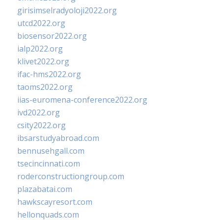
girisimselradyoloji2022.org
utcd2022.org
biosensor2022.org
ialp2022.org
klivet2022.org
ifac-hms2022.org
taoms2022.org
iias-euromena-conference2022.org
ivd2022.org
csity2022.org
ibsarstudyabroad.com
bennusehgall.com
tsecincinnati.com
roderconstructiongroup.com
plazabatai.com
hawkscayresort.com
hellonquads.com