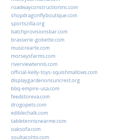
roadwayconstructioninc.com
shopdragonflyboutique.com
sportszilla.org
batchprovisionsbar.com
brasserie-gobette.com
musicrearte.com
morseysfarms.com
riverviewtennis.com
official-kelly-toys-squishmallows.com
displaygardenonsuncrest.org
bbq-empire-usa.com
feedstoreva.com
drogopets.com
ediblechalk.com
tabletennisnearme.com
oaksofa.com
soultacohtx.com