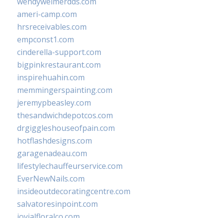
wendyweimerdds.com
ameri-camp.com
hrsreceivables.com
empconst1.com
cinderella-support.com
bigpinkrestaurant.com
inspirehuahin.com
memmingerspainting.com
jeremypbeasley.com
thesandwichdepotcos.com
drgiggleshouseofpain.com
hotflashdesigns.com
garagenadeau.com
lifestylechauffeurservice.com
EverNewNails.com
insideoutdecoratingcentre.com
salvatoresinpoint.com
jovialfloralco.com