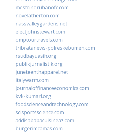
mestrinorubanofc.com
novelatherton.com
nassvalleygardens.net
electjohnstewart.com
omptourtravels.com
tribratanews-polreskebumen.com
rsudbayuasih.org
publikjurnalistik.org
juneteenthapparel.net
italywarm.com
journaloffinanceeconomics.com
kvk-kumari.org
foodscienceandtechnology.com
scisportsscience.com
addisababacuisineaz.com
burgerimcamas.com