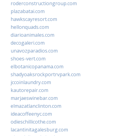
roderconstructiongroup.com
plazabatai.com
hawkscayresort.com
hellonquads.com
diarioanimales.com
decogaleri.com
unavozparadios.com
shoes-vert.com
elbotanicopanama.com
shadyoaksrockportrvpark.com
jccoinlaundry.com
kautorepair.com
marjaeswinebar.com
elmazatlanclinton.com
ideacoffeenyc.com
odieschillicothe.com
lacantinitagalesburg.com