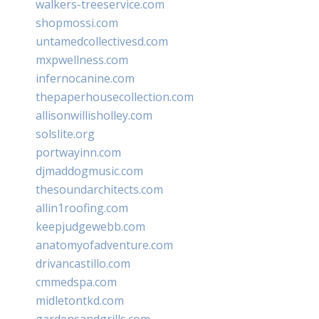
walkers-treeservice.com
shopmossi.com
untamedcollectivesd.com
mxpwellness.com
infernocanine.com
thepaperhousecollection.com
allisonwillisholley.com
solslite.org
portwayinn.com
djmaddogmusic.com
thesoundarchitects.com
allin1roofing.com
keepjudgewebb.com
anatomyofadventure.com
drivancastillo.com
cmmedspa.com
midletontkd.com
gardensandgrills.com