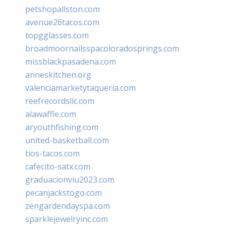
petshopallston.com
avenue26tacos.com
topgglasses.com
broadmoornailsspacoloradosprings.com
missblackpasadena.com
anneskitchen.org
valenciamarketytaqueria.com
reefrecordsllc.com
alawaffle.com
aryouthfishing.com
united-basketball.com
tios-tacos.com
cafecito-satx.com
graduacionviu2023.com
pecanjackstogo.com
zengardendayspa.com
sparklejewelryinc.com