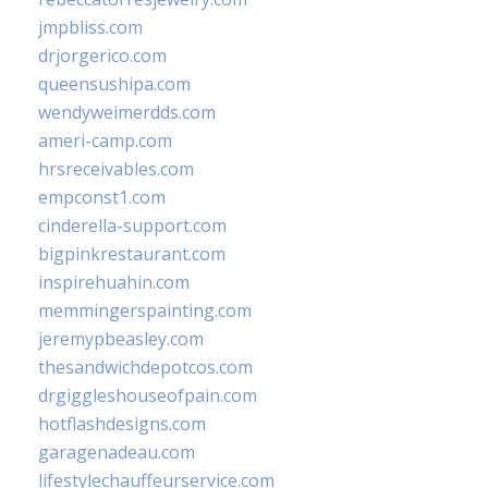
jmpbliss.com
drjorgerico.com
queensushipa.com
wendyweimerdds.com
ameri-camp.com
hrsreceivables.com
empconst1.com
cinderella-support.com
bigpinkrestaurant.com
inspirehuahin.com
memmingerspainting.com
jeremypbeasley.com
thesandwichdepotcos.com
drgiggleshouseofpain.com
hotflashdesigns.com
garagenadeau.com
lifestylechauffeurservice.com