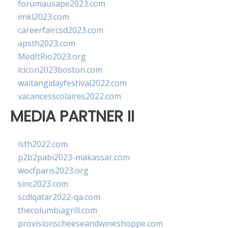
forumausape2023.com
imkl2023.com
careerfaircsd2023.com
apsth2023.com
MedItRio2023.org
lcicon2023boston.com
waitangidayfestival2022.com
vacancesscolaires2022.com
MEDIA PARTNER II
isth2022.com
p2b2pabi2023-makassar.com
wocfparis2023.org
sinc2023.com
scdlqatar2022-qa.com
thecolumbiagrill.com
provisionscheeseandwineshoppe.com