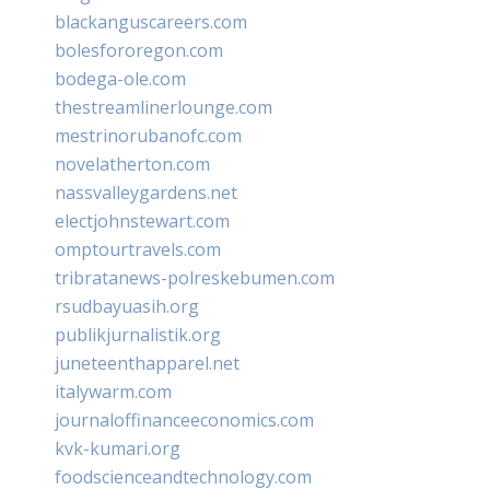
blackanguscareers.com
bolesfororegon.com
bodega-ole.com
thestreamlinerlounge.com
mestrinorubanofc.com
novelatherton.com
nassvalleygardens.net
electjohnstewart.com
omptourtravels.com
tribratanews-polreskebumen.com
rsudbayuasih.org
publikjurnalistik.org
juneteenthapparel.net
italywarm.com
journaloffinanceeconomics.com
kvk-kumari.org
foodscienceandtechnology.com