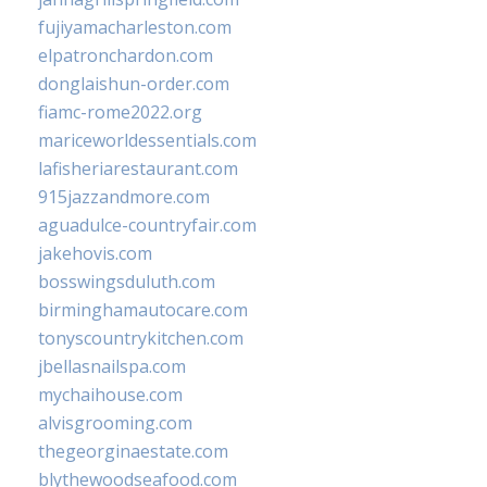
fujiyamacharleston.com
elpatronchardon.com
donglaishun-order.com
fiamc-rome2022.org
mariceworldessentials.com
lafisheriarestaurant.com
915jazzandmore.com
aguadulce-countryfair.com
jakehovis.com
bosswingsduluth.com
birminghamautocare.com
tonyscountrykitchen.com
jbellasnailspa.com
mychaihouse.com
alvisgrooming.com
thegeorginaestate.com
blythewoodseafood.com