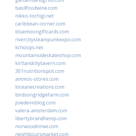
basilfoodwine.com
nikko-tochigi.net
caribbean-corner.com
bluemoongiftcards.com
rivercitysteampunkexpo.com
kchoops.net
mountainsideskateshop.com
kirtlandcitytavern.com
301nutritionspot.com
ammos-stores.com
loceanecreations.com
birdsongridgefarm.com
joiedevivblog.com
valera-amsterdam.com
libertybrandhemp.com
norwoodinnwi.com
neighboursmarket.com