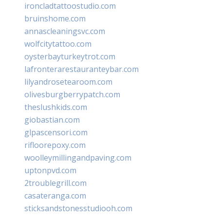
ironcladtattoostudio.com
bruinshome.com
annascleaningsvc.com
wolfcitytattoo.com
oysterbayturkeytrot.com
lafronterarestauranteybar.com
lilyandrosetearoom.com
olivesburgberrypatch.com
theslushkids.com
giobastian.com
glpascensori.com
rifloorepoxy.com
woolleymillingandpaving.com
uptonpvd.com
2troublegrill.com
casateranga.com
sticksandstonesstudiooh.com