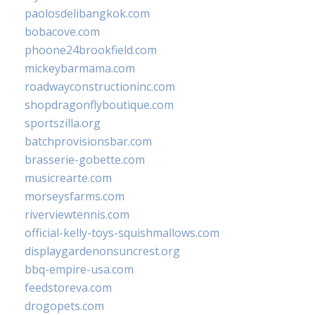
paolosdelibangkok.com
bobacove.com
phoone24brookfield.com
mickeybarmama.com
roadwayconstructioninc.com
shopdragonflyboutique.com
sportszilla.org
batchprovisionsbar.com
brasserie-gobette.com
musicrearte.com
morseysfarms.com
riverviewtennis.com
official-kelly-toys-squishmallows.com
displaygardenonsuncrest.org
bbq-empire-usa.com
feedstoreva.com
drogopets.com