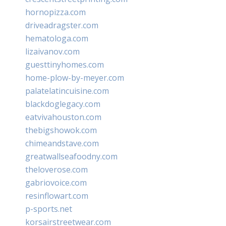
hornopizza.com
driveadragster.com
hematologa.com
lizaivanov.com
guesttinyhomes.com
home-plow-by-meyer.com
palatelatincuisine.com
blackdoglegacy.com
eatvivahouston.com
thebigshowok.com
chimeandstave.com
greatwallseafoodny.com
theloverose.com
gabriovoice.com
resinflowart.com
p-sports.net
korsairstreetwear.com