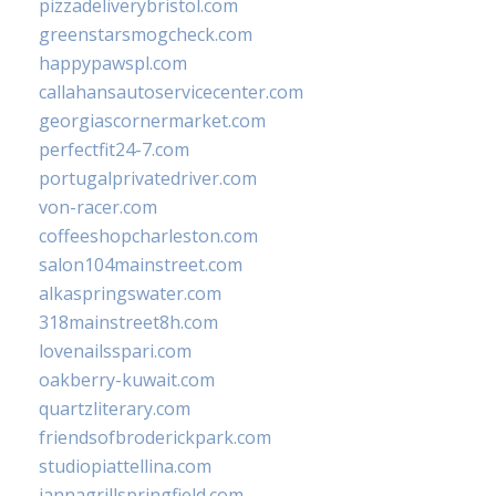
pizzadeliverybristol.com
greenstarsmogcheck.com
happypawspl.com
callahansautoservicecenter.com
georgiascornermarket.com
perfectfit24-7.com
portugalprivatedriver.com
von-racer.com
coffeeshopcharleston.com
salon104mainstreet.com
alkaspringswater.com
318mainstreet8h.com
lovenailsspari.com
oakberry-kuwait.com
quartzliterary.com
friendsofbroderickpark.com
studiopiattellina.com
jannagrillspringfield.com