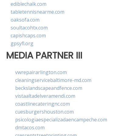
ediblechalk.com
tabletennisnearme.com
oaksofa.com
soultacohtx.com
capishcaps.com
gpsyfl.org
MEDIA PARTNER III
vwrepairarlington.com
cleaningservicebaltimore-md.com
beckslandscapeandfence.com
vistaaltadelveramendi.com
coastlinecateringnc.com
cuesburgershouston.com
psicologiaespecializadaencampeche.com
dmtacos.com
crescentstreetprinting.com