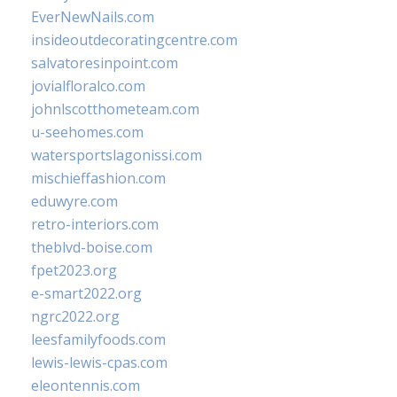
EverNewNails.com
insideoutdecoratingcentre.com
salvatoresinpoint.com
jovialfloralco.com
johnlscotthometeam.com
u-seehomes.com
watersportslagonissi.com
mischieffashion.com
eduwyre.com
retro-interiors.com
theblvd-boise.com
fpet2023.org
e-smart2022.org
ngrc2022.org
leesfamilyfoods.com
lewis-lewis-cpas.com
eleontennis.com