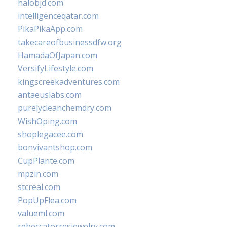
halobjd.com
intelligenceqatar.com
PikaPikaApp.com
takecareofbusinessdfw.org
HamadaOfJapan.com
VersifyLifestyle.com
kingscreekadventures.com
antaeuslabs.com
purelycleanchemdry.com
WishOping.com
shoplegacee.com
bonvivantshop.com
CupPlante.com
mpzin.com
stcreal.com
PopUpFlea.com
valueml.com
rebeccatorresjewelry.com