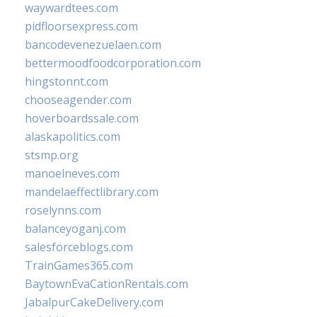
waywardtees.com
pidfloorsexpress.com
bancodevenezuelaen.com
bettermoodfoodcorporation.com
hingstonnt.com
chooseagender.com
hoverboardssale.com
alaskapolitics.com
stsmp.org
manoelneves.com
mandelaeffectlibrary.com
roselynns.com
balanceyoganj.com
salesforceblogs.com
TrainGames365.com
BaytownEvaCationRentals.com
JabalpurCakeDelivery.com