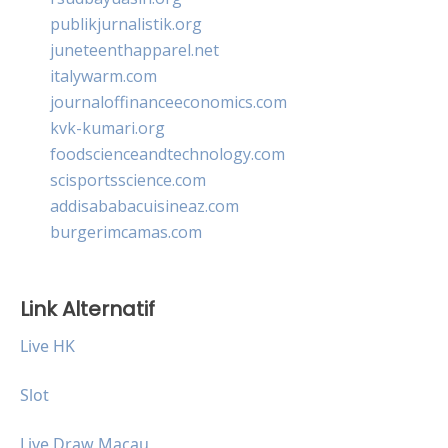
publikjurnalistik.org
juneteenthapparel.net
italywarm.com
journaloffinanceeconomics.com
kvk-kumari.org
foodscienceandtechnology.com
scisportsscience.com
addisababacuisineaz.com
burgerimcamas.com
Link Alternatif
Live HK
Slot
Live Draw Macau