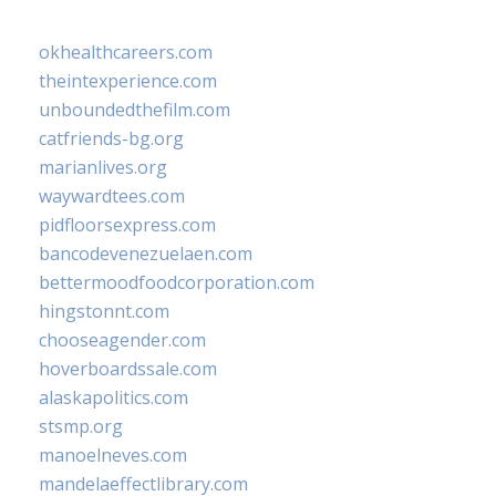
okhealthcareers.com
theintexperience.com
unboundedthefilm.com
catfriends-bg.org
marianlives.org
waywardtees.com
pidfloorsexpress.com
bancodevenezuelaen.com
bettermoodfoodcorporation.com
hingstonnt.com
chooseagender.com
hoverboardssale.com
alaskapolitics.com
stsmp.org
manoelneves.com
mandelaeffectlibrary.com