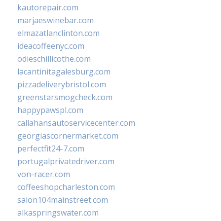
kautorepair.com
marjaeswinebar.com
elmazatlanclinton.com
ideacoffeenyc.com
odieschillicothe.com
lacantinitagalesburg.com
pizzadeliverybristol.com
greenstarsmogcheck.com
happypawspl.com
callahansautoservicecenter.com
georgiascornermarket.com
perfectfit24-7.com
portugalprivatedriver.com
von-racer.com
coffeeshopcharleston.com
salon104mainstreet.com
alkaspringswater.com