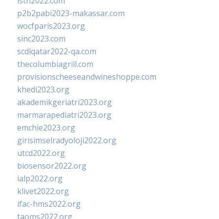
isth2022.com
p2b2pabi2023-makassar.com
wocfparis2023.org
sinc2023.com
scdlqatar2022-qa.com
thecolumbiagrill.com
provisionscheeseandwineshoppe.com
khedi2023.org
akademikgeriatri2023.org
marmarapediatri2023.org
emchie2023.org
girisimselradyoloji2022.org
utcd2022.org
biosensor2022.org
ialp2022.org
klivet2022.org
ifac-hms2022.org
taoms2022.org