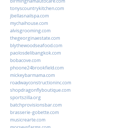
birminghamautocare.com
tonyscountrykitchen.com
jbellasnailspa.com
mychaihouse.com
alvisgrooming.com
thegeorginaestate.com
blythewoodseafood.com
paolosdelibangkok.com
bobacove.com
phoone24brookfield.com
mickeybarmama.com
roadwayconstructioninc.com
shopdragonflyboutique.com
sportszilla.org
batchprovisionsbar.com
brasserie-gobette.com
musicrearte.com
morseysfarms.com