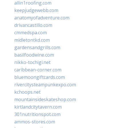
allin1roofing.com
keepjudgewebb.com
anatomyofadventure.com
drivancastillo.com
cmmedspa.com
midletontkd.com
gardensandgrills.com
basilfoodwine.com
nikko-tochigi.net
caribbean-corner.com
bluemoongiftcards.com
rivercitysteampunkexpo.com
kchoops.net
mountainsideskateshop.com
kirtlandcitytavern.com
301nutritionspot.com
ammos-stores.com