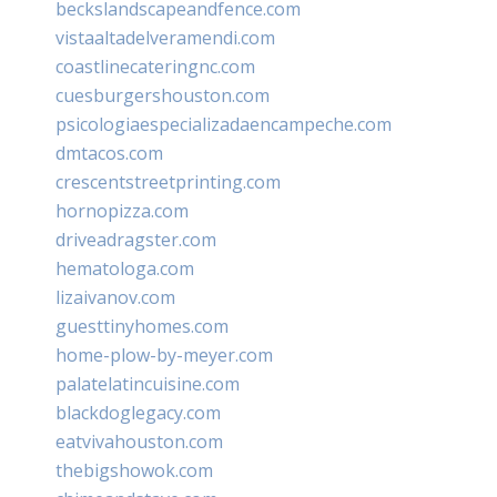
beckslandscapeandfence.com
vistaaltadelveramendi.com
coastlinecateringnc.com
cuesburgershouston.com
psicologiaespecializadaencampeche.com
dmtacos.com
crescentstreetprinting.com
hornopizza.com
driveadragster.com
hematologa.com
lizaivanov.com
guesttinyhomes.com
home-plow-by-meyer.com
palatelatincuisine.com
blackdoglegacy.com
eatvivahouston.com
thebigshowok.com