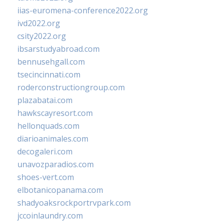
iias-euromena-conference2022.org
ivd2022.org
csity2022.org
ibsarstudyabroad.com
bennusehgall.com
tsecincinnati.com
roderconstructiongroup.com
plazabatai.com
hawkscayresort.com
hellonquads.com
diarioanimales.com
decogaleri.com
unavozparadios.com
shoes-vert.com
elbotanicopanama.com
shadyoaksrockportrvpark.com
jccoinlaundry.com