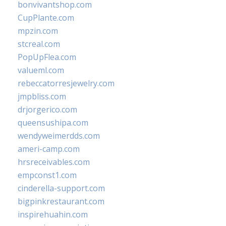
bonvivantshop.com
CupPlante.com
mpzin.com
stcreal.com
PopUpFlea.com
valueml.com
rebeccatorresjewelry.com
jmpbliss.com
drjorgerico.com
queensushipa.com
wendyweimerdds.com
ameri-camp.com
hrsreceivables.com
empconst1.com
cinderella-support.com
bigpinkrestaurant.com
inspirehuahin.com