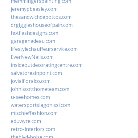
memmingerspainting.com
jeremypbeasley.com
thesandwichdepotcos.com
drgiggleshouseofpain.com
hotflashdesigns.com
garagenadeau.com
lifestylechauffeurservice.com
EverNewNails.com
insideoutdecoratingcentre.com
salvatoresinpoint.com
jovialfloralco.com
johnlscotthometeam.com
u-seehomes.com
watersportslagonissi.com
mischieffashion.com
eduwyre.com
retro-interiors.com
theblvd-boise.com