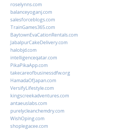
roselynns.com
balanceyoganj.com
salesforceblogs.com
TrainGames365.com
BaytownEvaCationRentals.com
JabalpurCakeDelivery.com
halobjd.com
intelligenceqatar.com
PikaPikaApp.com
takecareofbusinessdfw.org
HamadaOfJapan.com
VersifyLifestyle.com
kingscreekadventures.com
antaeuslabs.com
purelycleanchemdry.com
WishOping.com
shoplegacee.com