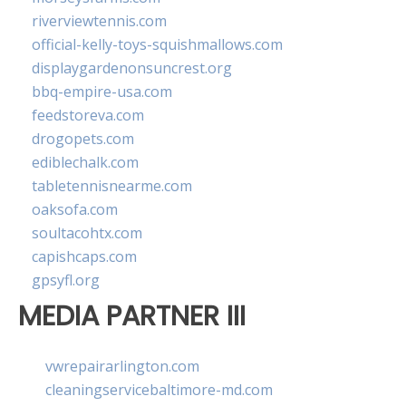
riverviewtennis.com
official-kelly-toys-squishmallows.com
displaygardenonsuncrest.org
bbq-empire-usa.com
feedstoreva.com
drogopets.com
ediblechalk.com
tabletennisnearme.com
oaksofa.com
soultacohtx.com
capishcaps.com
gpsyfl.org
MEDIA PARTNER III
vwrepairarlington.com
cleaningservicebaltimore-md.com