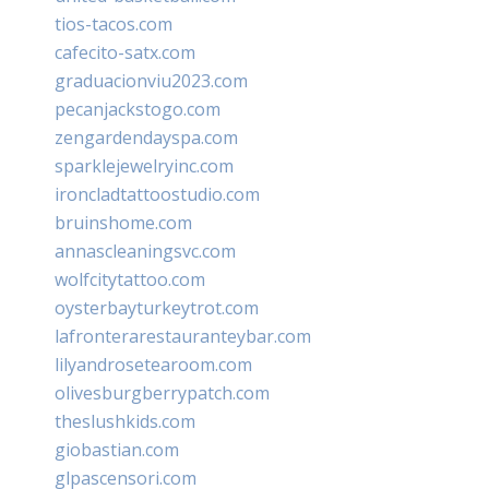
tios-tacos.com
cafecito-satx.com
graduacionviu2023.com
pecanjackstogo.com
zengardendayspa.com
sparklejewelryinc.com
ironcladtattoostudio.com
bruinshome.com
annascleaningsvc.com
wolfcitytattoo.com
oysterbayturkeytrot.com
lafronterarestauranteybar.com
lilyandrosetearoom.com
olivesburgberrypatch.com
theslushkids.com
giobastian.com
glpascensori.com