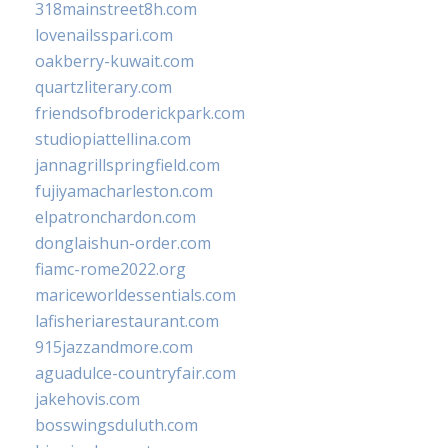
318mainstreet8h.com
lovenailsspari.com
oakberry-kuwait.com
quartzliterary.com
friendsofbroderickpark.com
studiopiattellina.com
jannagrillspringfield.com
fujiyamacharleston.com
elpatronchardon.com
donglaishun-order.com
fiamc-rome2022.org
mariceworldessentials.com
lafisheriarestaurant.com
915jazzandmore.com
aguadulce-countryfair.com
jakehovis.com
bosswingsduluth.com