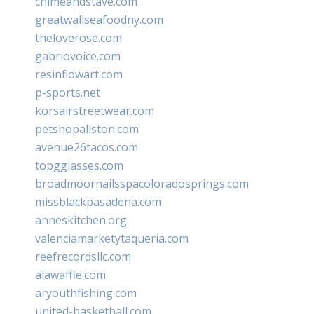
chimeandstave.com
greatwallseafoodny.com
theloverose.com
gabriovoice.com
resinflowart.com
p-sports.net
korsairstreetwear.com
petshopallston.com
avenue26tacos.com
topgglasses.com
broadmoornailsspacoloradosprings.com
missblackpasadena.com
anneskitchen.org
valenciamarketytaqueria.com
reefrecordsllc.com
alawaffle.com
aryouthfishing.com
united-basketball.com