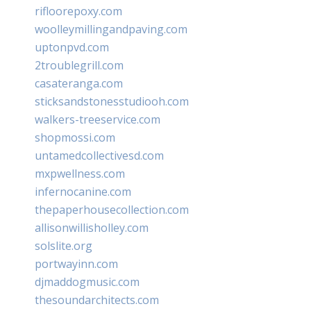
rifloorepoxy.com
woolleymillingandpaving.com
uptonpvd.com
2troublegrill.com
casateranga.com
sticksandstonesstudiooh.com
walkers-treeservice.com
shopmossi.com
untamedcollectivesd.com
mxpwellness.com
infernocanine.com
thepaperhousecollection.com
allisonwillisholley.com
solslite.org
portwayinn.com
djmaddogmusic.com
thesoundarchitects.com