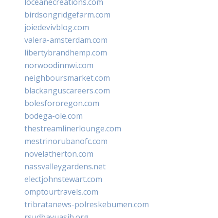
loceanecreations.com
birdsongridgefarm.com
joiedevivblog.com
valera-amsterdam.com
libertybrandhemp.com
norwoodinnwi.com
neighboursmarket.com
blackanguscareers.com
bolesfororegon.com
bodega-ole.com
thestreamlinerlounge.com
mestrinorubanofc.com
novelatherton.com
nassvalleygardens.net
electjohnstewart.com
omptourtravels.com
tribratanews-polreskebumen.com
rsudbayuasih.org