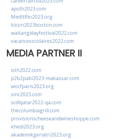
careerfaircsd2023.com
apsth2023.com
MedItRio2023.org
lcicon2023boston.com
waitangidayfestival2022.com
vacancesscolaires2022.com
MEDIA PARTNER II
isth2022.com
p2b2pabi2023-makassar.com
wocfparis2023.org
sinc2023.com
scdlqatar2022-qa.com
thecolumbiagrill.com
provisionscheeseandwineshoppe.com
khedi2023.org
akademikgeriatri2023.org