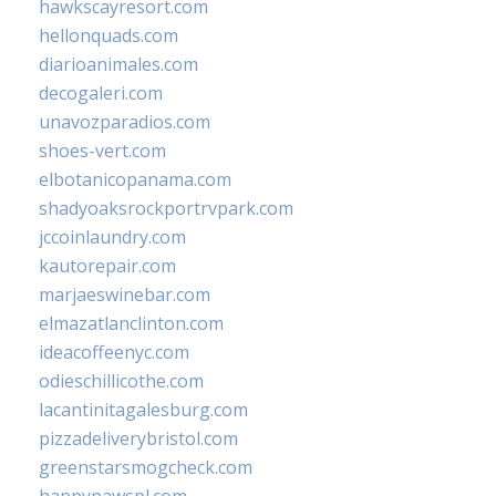
hawkscayresort.com
hellonquads.com
diarioanimales.com
decogaleri.com
unavozparadios.com
shoes-vert.com
elbotanicopanama.com
shadyoaksrockportrvpark.com
jccoinlaundry.com
kautorepair.com
marjaeswinebar.com
elmazatlanclinton.com
ideacoffeenyc.com
odieschillicothe.com
lacantinitagalesburg.com
pizzadeliverybristol.com
greenstarsmogcheck.com