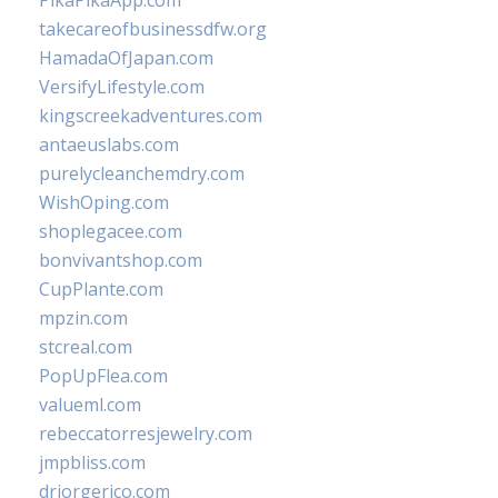
PikaPikaApp.com
takecareofbusinessdfw.org
HamadaOfJapan.com
VersifyLifestyle.com
kingscreekadventures.com
antaeuslabs.com
purelycleanchemdry.com
WishOping.com
shoplegacee.com
bonvivantshop.com
CupPlante.com
mpzin.com
stcreal.com
PopUpFlea.com
valueml.com
rebeccatorresjewelry.com
jmpbliss.com
drjorgerico.com