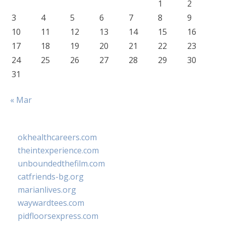
1
2
3
4
5
6
7
8
9
10
11
12
13
14
15
16
17
18
19
20
21
22
23
24
25
26
27
28
29
30
31
« Mar
okhealthcareers.com
theintexperience.com
unboundedthefilm.com
catfriends-bg.org
marianlives.org
waywardtees.com
pidfloorsexpress.com