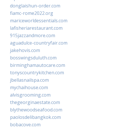
donglaishun-order.com
fiamc-rome2022.org
mariceworldessentials.com
lafisheriarestaurant.com
915jazzandmore.com
aguadulce-countryfair.com
jakehovis.com
bosswingsduluth.com
birminghamautocare.com
tonyscountrykitchen.com
jbellasnailspa.com
mychaihouse.com
alvisgrooming.com
thegeorginaestate.com
blythewoodseafood.com
paolosdelibangkok.com
bobacove.com