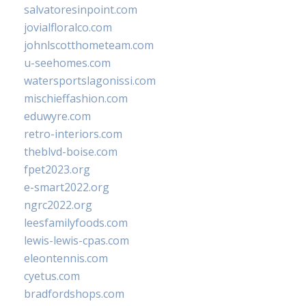
salvatoresinpoint.com
jovialfloralco.com
johnlscotthometeam.com
u-seehomes.com
watersportslagonissi.com
mischieffashion.com
eduwyre.com
retro-interiors.com
theblvd-boise.com
fpet2023.org
e-smart2022.org
ngrc2022.org
leesfamilyfoods.com
lewis-lewis-cpas.com
eleontennis.com
cyetus.com
bradfordshops.com