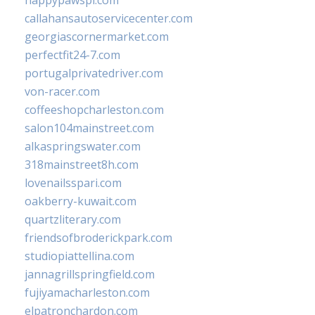
happypawspl.com
callahansautoservicecenter.com
georgiascornermarket.com
perfectfit24-7.com
portugalprivatedriver.com
von-racer.com
coffeeshopcharleston.com
salon104mainstreet.com
alkaspringswater.com
318mainstreet8h.com
lovenailsspari.com
oakberry-kuwait.com
quartzliterary.com
friendsofbroderickpark.com
studiopiattellina.com
jannagrillspringfield.com
fujiyamacharleston.com
elpatronchardon.com