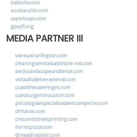
oaksofa.com
soultacohtx.com
capishcaps.com
gpsyfl.org
MEDIA PARTNER III
vwrepairarlington.com
cleaningservicebaltimore-md.com
beckslandscapeandfence.com
vistaaltadelveramendi.com
coastlinecateringnc.com
cuesburgershouston.com
psicologiaespecializadaencampeche.com
dmtacos.com
crescentstreetprinting.com
hornopizza.com
driveadragster.com