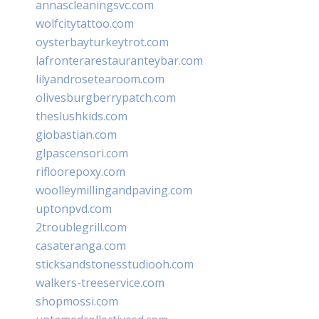
annascleaningsvc.com
wolfcitytattoo.com
oysterbayturkeytrot.com
lafronterarestauranteybar.com
lilyandrosetearoom.com
olivesburgberrypatch.com
theslushkids.com
giobastian.com
glpascensori.com
rifloorepoxy.com
woolleymillingandpaving.com
uptonpvd.com
2troublegrill.com
casateranga.com
sticksandstonesstudiooh.com
walkers-treeservice.com
shopmossi.com