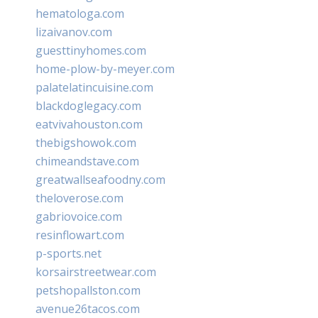
hematologa.com
lizaivanov.com
guesttinyhomes.com
home-plow-by-meyer.com
palatelatincuisine.com
blackdoglegacy.com
eatvivahouston.com
thebigshowok.com
chimeandstave.com
greatwallseafoodny.com
theloverose.com
gabriovoice.com
resinflowart.com
p-sports.net
korsairstreetwear.com
petshopallston.com
avenue26tacos.com