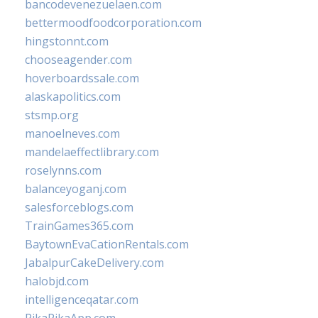
bancodevenezuelaen.com
bettermoodfoodcorporation.com
hingstonnt.com
chooseagender.com
hoverboardssale.com
alaskapolitics.com
stsmp.org
manoelneves.com
mandelaeffectlibrary.com
roselynns.com
balanceyoganj.com
salesforceblogs.com
TrainGames365.com
BaytownEvaCationRentals.com
JabalpurCakeDelivery.com
halobjd.com
intelligenceqatar.com