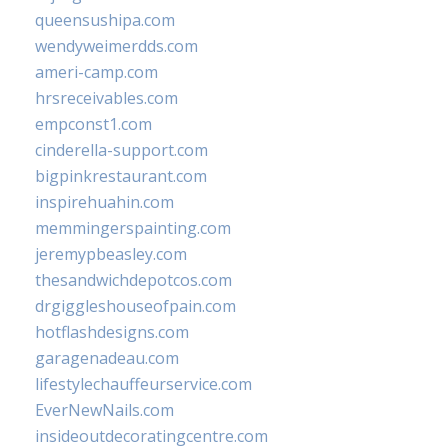
queensushipa.com
wendyweimerdds.com
ameri-camp.com
hrsreceivables.com
empconst1.com
cinderella-support.com
bigpinkrestaurant.com
inspirehuahin.com
memmingerspainting.com
jeremypbeasley.com
thesandwichdepotcos.com
drgiggleshouseofpain.com
hotflashdesigns.com
garagenadeau.com
lifestylechauffeurservice.com
EverNewNails.com
insideoutdecoratingcentre.com