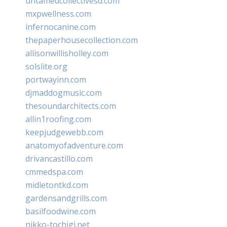
untamedcollectivesd.com
mxpwellness.com
infernocanine.com
thepaperhousecollection.com
allisonwillisholley.com
solslite.org
portwayinn.com
djmaddogmusic.com
thesoundarchitects.com
allin1roofing.com
keepjudgewebb.com
anatomyofadventure.com
drivancastillo.com
cmmedspa.com
midletontkd.com
gardensandgrills.com
basilfoodwine.com
nikko-tochigi.net