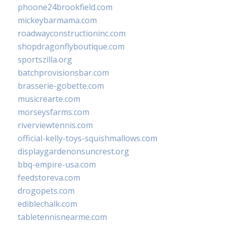
phoone24brookfield.com
mickeybarmama.com
roadwayconstructioninc.com
shopdragonflyboutique.com
sportszilla.org
batchprovisionsbar.com
brasserie-gobette.com
musicrearte.com
morseysfarms.com
riverviewtennis.com
official-kelly-toys-squishmallows.com
displaygardenonsuncrest.org
bbq-empire-usa.com
feedstoreva.com
drogopets.com
ediblechalk.com
tabletennisnearme.com