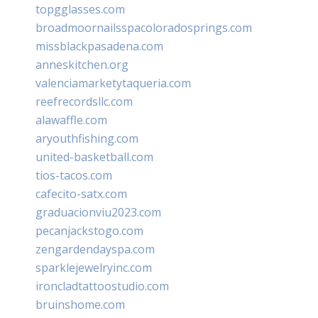
topgglasses.com
broadmoornailsspacoloradosprings.com
missblackpasadena.com
anneskitchen.org
valenciamarketytaqueria.com
reefrecordsllc.com
alawaffle.com
aryouthfishing.com
united-basketball.com
tios-tacos.com
cafecito-satx.com
graduacionviu2023.com
pecanjackstogo.com
zengardendayspa.com
sparklejewelryinc.com
ironcladtattoostudio.com
bruinshome.com