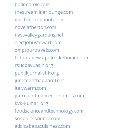
bodega-ole.com
thestreamlinerlounge.com
mestrinorubanofc.com
novelatherton.com
nassvalleygardens.net
electjohnstewart.com
omptourtravels.com
tribratanews-polreskebumen.com
rsudbayuasih.org
publikjurnalistik.org
juneteenthapparel.net
italywarm.com
journaloffinanceeconomics.com
kvk-kumari.org
foodscienceandtechnology.com
scisportsscience.com
addisababacuisineaz.com