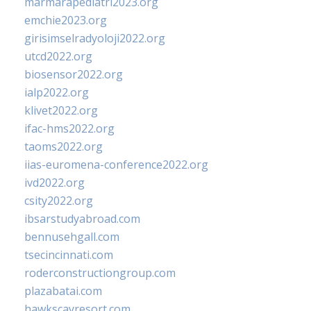
marmarapediatri2023.org
emchie2023.org
girisimselradyoloji2022.org
utcd2022.org
biosensor2022.org
ialp2022.org
klivet2022.org
ifac-hms2022.org
taoms2022.org
iias-euromena-conference2022.org
ivd2022.org
csity2022.org
ibsarstudyabroad.com
bennusehgall.com
tsecincinnati.com
roderconstructiongroup.com
plazabatai.com
hawkscayresort.com