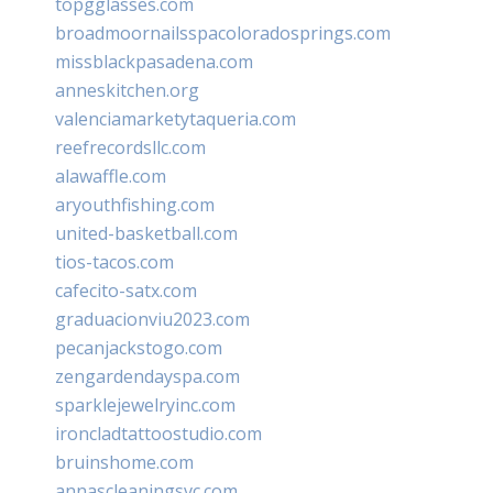
topgglasses.com
broadmoornailsspacoloradosprings.com
missblackpasadena.com
anneskitchen.org
valenciamarketytaqueria.com
reefrecordsllc.com
alawaffle.com
aryouthfishing.com
united-basketball.com
tios-tacos.com
cafecito-satx.com
graduacionviu2023.com
pecanjackstogo.com
zengardendayspa.com
sparklejewelryinc.com
ironcladtattoostudio.com
bruinshome.com
annascleaningsvc.com