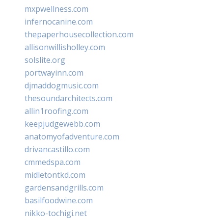
mxpwellness.com
infernocanine.com
thepaperhousecollection.com
allisonwillisholley.com
solslite.org
portwayinn.com
djmaddogmusic.com
thesoundarchitects.com
allin1roofing.com
keepjudgewebb.com
anatomyofadventure.com
drivancastillo.com
cmmedspa.com
midletontkd.com
gardensandgrills.com
basilfoodwine.com
nikko-tochigi.net