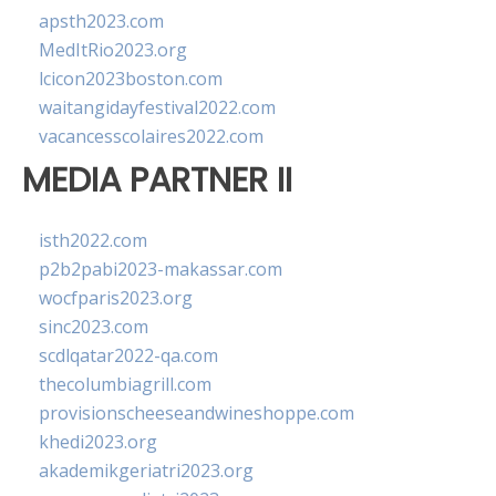
apsth2023.com
MedItRio2023.org
lcicon2023boston.com
waitangidayfestival2022.com
vacancesscolaires2022.com
MEDIA PARTNER II
isth2022.com
p2b2pabi2023-makassar.com
wocfparis2023.org
sinc2023.com
scdlqatar2022-qa.com
thecolumbiagrill.com
provisionscheeseandwineshoppe.com
khedi2023.org
akademikgeriatri2023.org