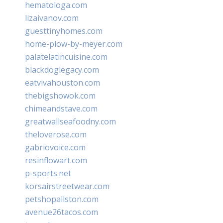
hematologa.com
lizaivanov.com
guesttinyhomes.com
home-plow-by-meyer.com
palatelatincuisine.com
blackdoglegacy.com
eatvivahouston.com
thebigshowok.com
chimeandstave.com
greatwallseafoodny.com
theloverose.com
gabriovoice.com
resinflowart.com
p-sports.net
korsairstreetwear.com
petshopallston.com
avenue26tacos.com