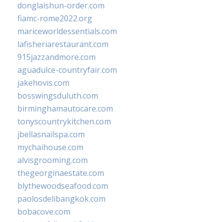
donglaishun-order.com
fiamc-rome2022.org
mariceworldessentials.com
lafisheriarestaurant.com
915jazzandmore.com
aguadulce-countryfair.com
jakehovis.com
bosswingsduluth.com
birminghamautocare.com
tonyscountrykitchen.com
jbellasnailspa.com
mychaihouse.com
alvisgrooming.com
thegeorginaestate.com
blythewoodseafood.com
paolosdelibangkok.com
bobacove.com