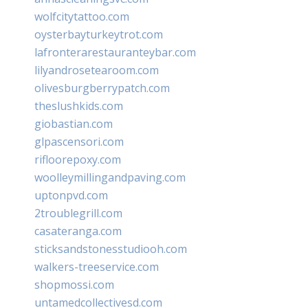
wolfcitytattoo.com
oysterbayturkeytrot.com
lafronterarestauranteybar.com
lilyandrosetearoom.com
olivesburgberrypatch.com
theslushkids.com
giobastian.com
glpascensori.com
rifloorepoxy.com
woolleymillingandpaving.com
uptonpvd.com
2troublegrill.com
casateranga.com
sticksandstonesstudiooh.com
walkers-treeservice.com
shopmossi.com
untamedcollectivesd.com