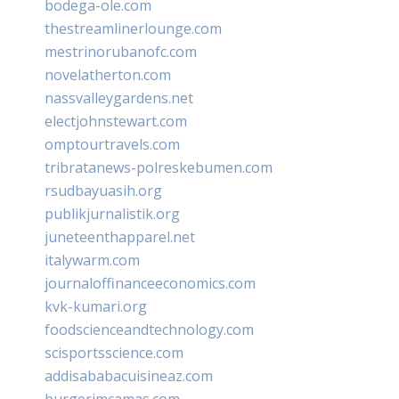
bodega-ole.com
thestreamlinerlounge.com
mestrinorubanofc.com
novelatherton.com
nassvalleygardens.net
electjohnstewart.com
omptourtravels.com
tribratanews-polreskebumen.com
rsudbayuasih.org
publikjurnalistik.org
juneteenthapparel.net
italywarm.com
journaloffinanceeconomics.com
kvk-kumari.org
foodscienceandtechnology.com
scisportsscience.com
addisababacuisineaz.com
burgerimcamas.com