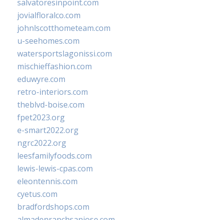
salvatoresinpoint.com
jovialfloralco.com
johnlscotthometeam.com
u-seehomes.com
watersportslagonissi.com
mischieffashion.com
eduwyre.com
retro-interiors.com
theblvd-boise.com
fpet2023.org
e-smart2022.org
ngrc2022.org
leesfamilyfoods.com
lewis-lewis-cpas.com
eleontennis.com
cyetus.com
bradfordshops.com
almadenranchsanjose.com