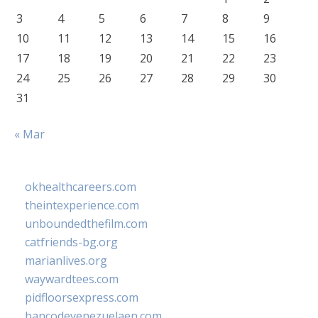
3
4
5
6
7
8
9
10
11
12
13
14
15
16
17
18
19
20
21
22
23
24
25
26
27
28
29
30
31
« Mar
okhealthcareers.com
theintexperience.com
unboundedthefilm.com
catfriends-bg.org
marianlives.org
waywardtees.com
pidfloorsexpress.com
bancodevenezuelaen.com