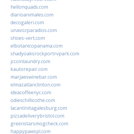
hellonquads.com
diarioanimales.com
decogaleri.com
unavozparadios.com
shoes-vert.com
elbotanicopanama.com
shadyoaksrockportrvpark.com
jccoinlaundry.com
kautorepair.com
marjaeswinebar.com
elmazatlanclinton.com
ideacoffeenyc.com
odieschillicothe.com
lacantinitagalesburg.com
pizzadeliverybristol.com
greenstarsmogcheck.com
happypawspl.com