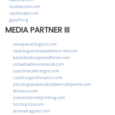
soultacohtx.com
capishcaps.com
gpsyfl.org
MEDIA PARTNER III
vwrepairarlington.com
cleaningservicebaltimore-md.com
beckslandscapeandfence.com
vistaaltadelveramendi.com
coastlinecateringnc.com
cuesburgershouston.com
psicologiaespecializadaencampeche.com
dmtacos.com
crescentstreetprinting.com
hornopizza.com
driveadragster.com