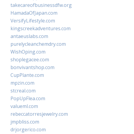
takecareofbusinessdfw.org
HamadaOfJapan.com
VersifyLifestyle.com
kingscreekadventures.com
antaeuslabs.com
purelycleanchemdry.com
WishOping.com
shoplegacee.com
bonvivantshop.com
CupPlante.com
mpzin.com
stcreal.com
PopUpFlea.com
valueml.com
rebeccatorresjewelry.com
jmpbliss.com
drjorgerico.com