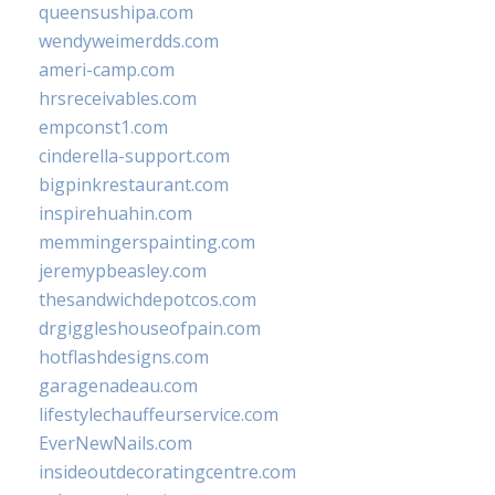
queensushipa.com
wendyweimerdds.com
ameri-camp.com
hrsreceivables.com
empconst1.com
cinderella-support.com
bigpinkrestaurant.com
inspirehuahin.com
memmingerspainting.com
jeremypbeasley.com
thesandwichdepotcos.com
drgiggleshouseofpain.com
hotflashdesigns.com
garagenadeau.com
lifestylechauffeurservice.com
EverNewNails.com
insideoutdecoratingcentre.com