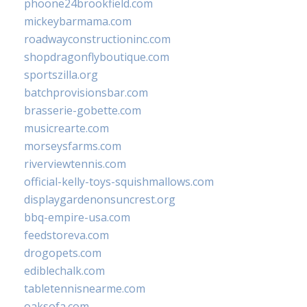
phoone24brookfield.com
mickeybarmama.com
roadwayconstructioninc.com
shopdragonflyboutique.com
sportszilla.org
batchprovisionsbar.com
brasserie-gobette.com
musicrearte.com
morseysfarms.com
riverviewtennis.com
official-kelly-toys-squishmallows.com
displaygardenonsuncrest.org
bbq-empire-usa.com
feedstoreva.com
drogopets.com
ediblechalk.com
tabletennisnearme.com
oaksofa.com