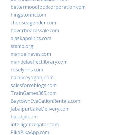
bettermoodfoodcorporation.com
hingstonnt.com
chooseagender.com
hoverboardssale.com
alaskapolitics.com
stsmp.org
manoelneves.com
mandelaeffectlibrary.com
roselynns.com
balanceyoganj.com
salesforceblogs.com
TrainGames365.com
BaytownEvaCationRentals.com
JabalpurCakeDelivery.com
halobjd.com
intelligenceqatar.com
PikaPikaApp.com