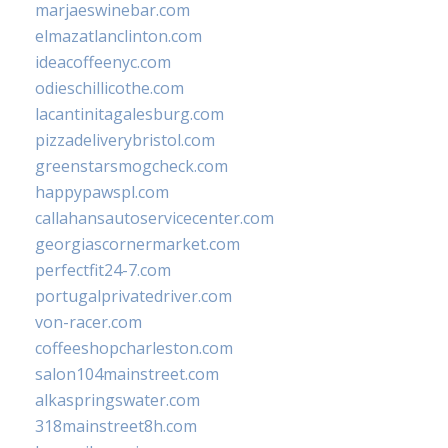
marjaeswinebar.com
elmazatlanclinton.com
ideacoffeenyc.com
odieschillicothe.com
lacantinitagalesburg.com
pizzadeliverybristol.com
greenstarsmogcheck.com
happypawspl.com
callahansautoservicecenter.com
georgiascornermarket.com
perfectfit24-7.com
portugalprivatedriver.com
von-racer.com
coffeeshopcharleston.com
salon104mainstreet.com
alkaspringswater.com
318mainstreet8h.com