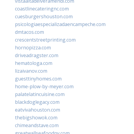
vistaaltadelveramendi.com
coastlinecateringnc.com
cuesburgershouston.com
psicologiaespecializadaencampeche.com
dmtacos.com
crescentstreetprinting.com
hornopizza.com
driveadragster.com
hematologa.com
lizaivanov.com
guesttinyhomes.com
home-plow-by-meyer.com
palatelatincuisine.com
blackdoglegacy.com
eatvivahouston.com
thebigshowok.com
chimeandstave.com
greatwallseafoodny.com