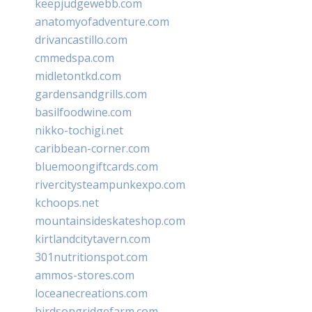
keepjudgewebb.com
anatomyofadventure.com
drivancastillo.com
cmmedspa.com
midletontkd.com
gardensandgrills.com
basilfoodwine.com
nikko-tochigi.net
caribbean-corner.com
bluemoongiftcards.com
rivercitysteampunkexpo.com
kchoops.net
mountainsideskateshop.com
kirtlandcitytavern.com
301nutritionspot.com
ammos-stores.com
loceanecreations.com
birdsongridgefarm.com