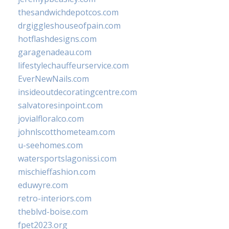
thesandwichdepotcos.com
drgiggleshouseofpain.com
hotflashdesigns.com
garagenadeau.com
lifestylechauffeurservice.com
EverNewNails.com
insideoutdecoratingcentre.com
salvatoresinpoint.com
jovialfloralco.com
johnlscotthometeam.com
u-seehomes.com
watersportslagonissi.com
mischieffashion.com
eduwyre.com
retro-interiors.com
theblvd-boise.com
fpet2023.org