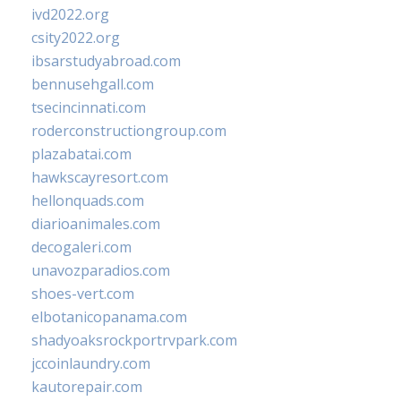
ivd2022.org
csity2022.org
ibsarstudyabroad.com
bennusehgall.com
tsecincinnati.com
roderconstructiongroup.com
plazabatai.com
hawkscayresort.com
hellonquads.com
diarioanimales.com
decogaleri.com
unavozparadios.com
shoes-vert.com
elbotanicopanama.com
shadyoaksrockportrvpark.com
jccoinlaundry.com
kautorepair.com