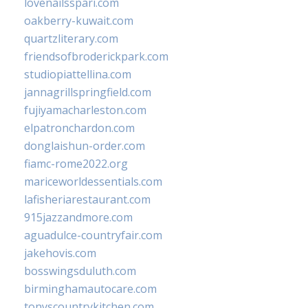
lovenailsspari.com
oakberry-kuwait.com
quartzliterary.com
friendsofbroderickpark.com
studiopiattellina.com
jannagrillspringfield.com
fujiyamacharleston.com
elpatronchardon.com
donglaishun-order.com
fiamc-rome2022.org
mariceworldessentials.com
lafisheriarestaurant.com
915jazzandmore.com
aguadulce-countryfair.com
jakehovis.com
bosswingsduluth.com
birminghamautocare.com
tonyscountrykitchen.com