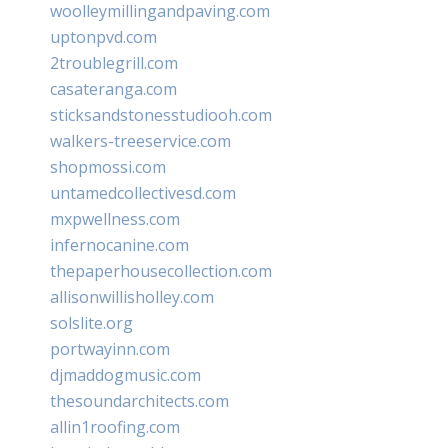
woolleymillingandpaving.com
uptonpvd.com
2troublegrill.com
casateranga.com
sticksandstonesstudiooh.com
walkers-treeservice.com
shopmossi.com
untamedcollectivesd.com
mxpwellness.com
infernocanine.com
thepaperhousecollection.com
allisonwillisholley.com
solslite.org
portwayinn.com
djmaddogmusic.com
thesoundarchitects.com
allin1roofing.com