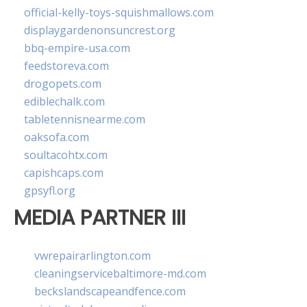
official-kelly-toys-squishmallows.com
displaygardenonsuncrest.org
bbq-empire-usa.com
feedstoreva.com
drogopets.com
ediblechalk.com
tabletennisnearme.com
oaksofa.com
soultacohtx.com
capishcaps.com
gpsyfl.org
MEDIA PARTNER III
vwrepairarlington.com
cleaningservicebaltimore-md.com
beckslandscapeandfence.com