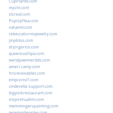
CupPlante.com
mpzin.com
stcreal.com
PopUpFlea.com
valueml.com
rebeccatorresjewelry.com
jmpbliss.com
drjorgerico.com
queensushipa.com
wendyweimerdds.com
ameri-camp.com
hrsreceivables.com
empconst1.com
cinderella-support.com
bigpinkrestaurant.com
inspirehuahin.com
memmingerspainting.com
jeremypbeasley.com