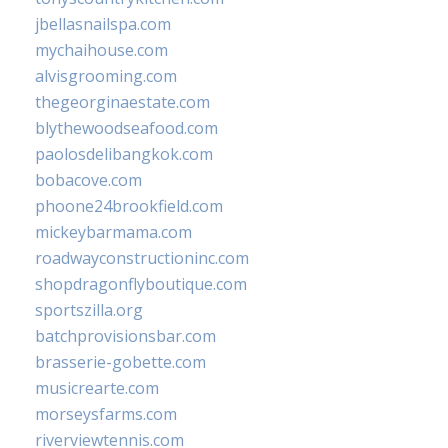
jbellasnailspa.com
mychaihouse.com
alvisgrooming.com
thegeorginaestate.com
blythewoodseafood.com
paolosdelibangkok.com
bobacove.com
phoone24brookfield.com
mickeybarmama.com
roadwayconstructioninc.com
shopdragonflyboutique.com
sportszilla.org
batchprovisionsbar.com
brasserie-gobette.com
musicrearte.com
morseysfarms.com
riverviewtennis.com