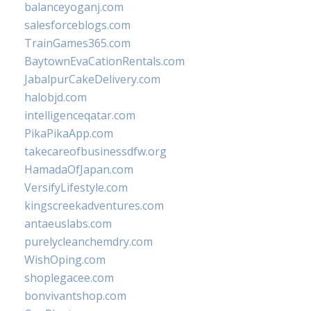
balanceyoganj.com
salesforceblogs.com
TrainGames365.com
BaytownEvaCationRentals.com
JabalpurCakeDelivery.com
halobjd.com
intelligenceqatar.com
PikaPikaApp.com
takecareofbusinessdfw.org
HamadaOfJapan.com
VersifyLifestyle.com
kingscreekadventures.com
antaeuslabs.com
purelycleanchemdry.com
WishOping.com
shoplegacee.com
bonvivantshop.com