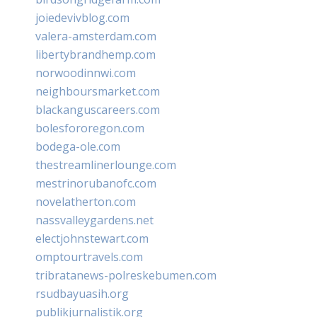
joiedevivblog.com
valera-amsterdam.com
libertybrandhemp.com
norwoodinnwi.com
neighboursmarket.com
blackanguscareers.com
bolesfororegon.com
bodega-ole.com
thestreamlinerlounge.com
mestrinorubanofc.com
novelatherton.com
nassvalleygardens.net
electjohnstewart.com
omptourtravels.com
tribratanews-polreskebumen.com
rsudbayuasih.org
publikjurnalistik.org