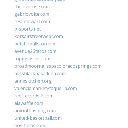
theloverose.com
gabriovoice.com
resinflowart.com
p-sports.net
korsairstreetwear.com
petshopallston.com
avenue26tacos.com
topgglasses.com
broadmoornailsspacoloradosprings.com
missblackpasadena.com
anneskitchen.org
valenciamarketytaqueria.com
reefrecordsllc.com
alawaffle.com
aryouthfishing.com
united-basketball.com
tios-tacos.com