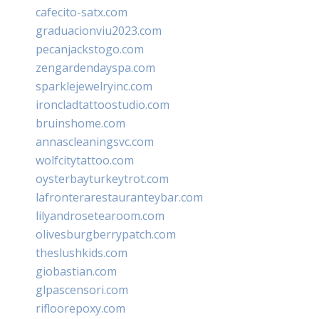
cafecito-satx.com
graduacionviu2023.com
pecanjackstogo.com
zengardendayspa.com
sparklejewelryinc.com
ironcladtattoostudio.com
bruinshome.com
annascleaningsvc.com
wolfcitytattoo.com
oysterbayturkeytrot.com
lafronterarestauranteybar.com
lilyandrosetearoom.com
olivesburgberrypatch.com
theslushkids.com
giobastian.com
glpascensori.com
rifloorepoxy.com