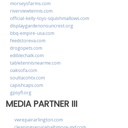
morseysfarms.com
riverviewtennis.com
official-kelly-toys-squishmallows.com
displaygardenonsuncrest.org
bbq-empire-usa.com
feedstoreva.com
drogopets.com
ediblechalk.com
tabletennisnearme.com
oaksofa.com
soultacohtx.com
capishcaps.com
gpsyfl.org
MEDIA PARTNER III
vwrepairarlington.com
cleaningservicebaltimore-md.com