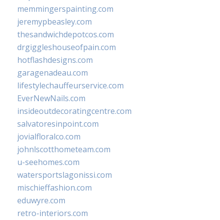
memmingerspainting.com
jeremypbeasley.com
thesandwichdepotcos.com
drgiggleshouseofpain.com
hotflashdesigns.com
garagenadeau.com
lifestylechauffeurservice.com
EverNewNails.com
insideoutdecoratingcentre.com
salvatoresinpoint.com
jovialfloralco.com
johnlscotthometeam.com
u-seehomes.com
watersportslagonissi.com
mischieffashion.com
eduwyre.com
retro-interiors.com