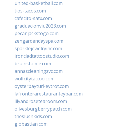
united-basketball.com
tios-tacos.com
cafecito-satx.com
graduacionviu2023.com
pecanjackstogo.com
zengardendayspa.com
sparklejewelryinc.com
ironcladtattoostudio.com
bruinshome.com
annascleaningsvc.com
wolfcitytattoo.com
oysterbayturkeytrot.com
lafronterarestauranteybar.com
lilyandrosetearoom.com
olivesburgberrypatch.com
theslushkids.com
giobastian.com