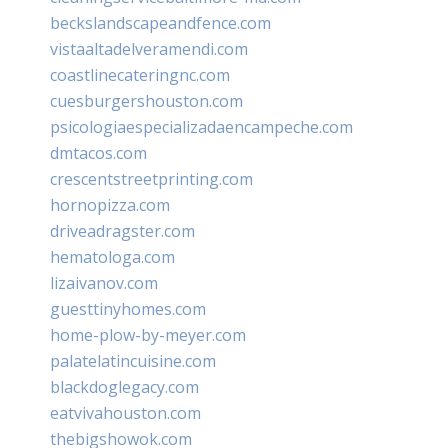
beckslandscapeandfence.com
vistaaltadelveramendi.com
coastlinecateringnc.com
cuesburgershouston.com
psicologiaespecializadaencampeche.com
dmtacos.com
crescentstreetprinting.com
hornopizza.com
driveadragster.com
hematologa.com
lizaivanov.com
guesttinyhomes.com
home-plow-by-meyer.com
palatelatincuisine.com
blackdoglegacy.com
eatvivahouston.com
thebigshowok.com