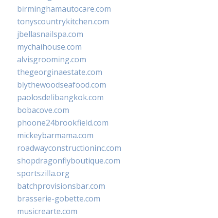
birminghamautocare.com
tonyscountrykitchen.com
jbellasnailspa.com
mychaihouse.com
alvisgrooming.com
thegeorginaestate.com
blythewoodseafood.com
paolosdelibangkok.com
bobacove.com
phoone24brookfield.com
mickeybarmama.com
roadwayconstructioninc.com
shopdragonflyboutique.com
sportszilla.org
batchprovisionsbar.com
brasserie-gobette.com
musicrearte.com