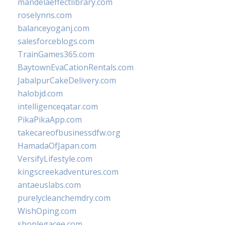
mandelaeffectlibrary.com
roselynns.com
balanceyoganj.com
salesforceblogs.com
TrainGames365.com
BaytownEvaCationRentals.com
JabalpurCakeDelivery.com
halobjd.com
intelligenceqatar.com
PikaPikaApp.com
takecareofbusinessdfw.org
HamadaOfJapan.com
VersifyLifestyle.com
kingscreekadventures.com
antaeuslabs.com
purelycleanchemdry.com
WishOping.com
shoplegacee.com