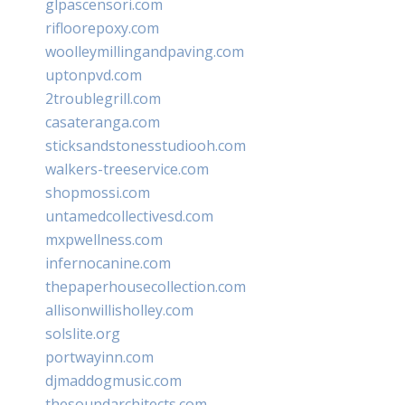
glpascensori.com
rifloorepoxy.com
woolleymillingandpaving.com
uptonpvd.com
2troublegrill.com
casateranga.com
sticksandstonesstudiooh.com
walkers-treeservice.com
shopmossi.com
untamedcollectivesd.com
mxpwellness.com
infernocanine.com
thepaperhousecollection.com
allisonwillisholley.com
solslite.org
portwayinn.com
djmaddogmusic.com
thesoundarchitects.com