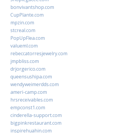
bonvivantshop.com
CupPlante.com
mpzin.com
stcreal.com
PopUpFlea.com
valueml.com
rebeccatorresjewelry.com
jmpbliss.com
drjorgerico.com
queensushipa.com
wendyweimerdds.com
ameri-camp.com
hrsreceivables.com
empconst1.com
cinderella-support.com
bigpinkrestaurant.com
inspirehuahin.com