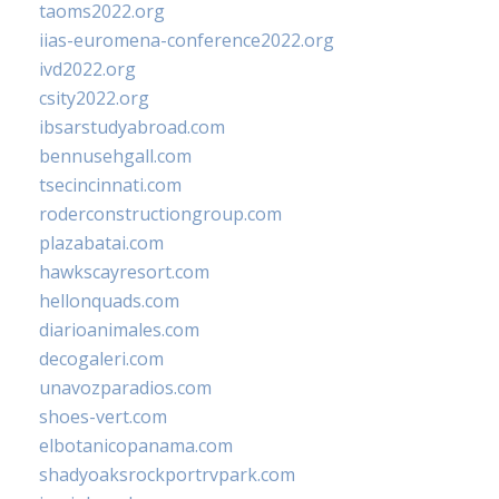
taoms2022.org
iias-euromena-conference2022.org
ivd2022.org
csity2022.org
ibsarstudyabroad.com
bennusehgall.com
tsecincinnati.com
roderconstructiongroup.com
plazabatai.com
hawkscayresort.com
hellonquads.com
diarioanimales.com
decogaleri.com
unavozparadios.com
shoes-vert.com
elbotanicopanama.com
shadyoaksrockportrvpark.com