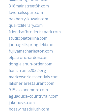
318mainstreet8h.com
lovenailsspari.com
oakberry-kuwait.com
quartzliterary.com
friendsofbroderickpark.com
studiopiattellina.com
jannagrillspringfield.com
fujiyamacharleston.com
elpatronchardon.com
donglaishun-order.com
fiamc-rome2022.org
mariceworldessentials.com
lafisheriarestaurant.com
915jazzandmore.com
aguadulce-countryfair.com
jakehovis.com
bosswingsduluth.com