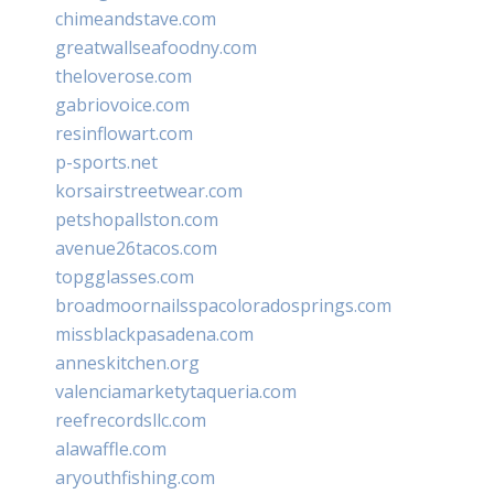
chimeandstave.com
greatwallseafoodny.com
theloverose.com
gabriovoice.com
resinflowart.com
p-sports.net
korsairstreetwear.com
petshopallston.com
avenue26tacos.com
topgglasses.com
broadmoornailsspacoloradosprings.com
missblackpasadena.com
anneskitchen.org
valenciamarketytaqueria.com
reefrecordsllc.com
alawaffle.com
aryouthfishing.com