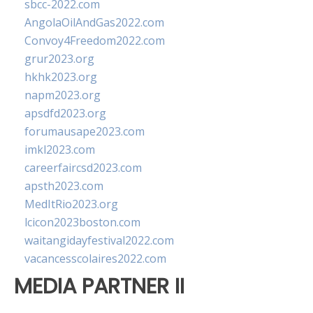
sbcc-2022.com
AngolaOilAndGas2022.com
Convoy4Freedom2022.com
grur2023.org
hkhk2023.org
napm2023.org
apsdfd2023.org
forumausape2023.com
imkl2023.com
careerfaircsd2023.com
apsth2023.com
MedItRio2023.org
lcicon2023boston.com
waitangidayfestival2022.com
vacancesscolaires2022.com
MEDIA PARTNER II