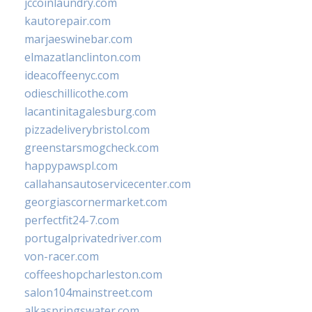
jccoinlaundry.com
kautorepair.com
marjaeswinebar.com
elmazatlanclinton.com
ideacoffeenyc.com
odieschillicothe.com
lacantinitagalesburg.com
pizzadeliverybristol.com
greenstarsmogcheck.com
happypawspl.com
callahansautoservicecenter.com
georgiascornermarket.com
perfectfit24-7.com
portugalprivatedriver.com
von-racer.com
coffeeshopcharleston.com
salon104mainstreet.com
alkaspringswater.com