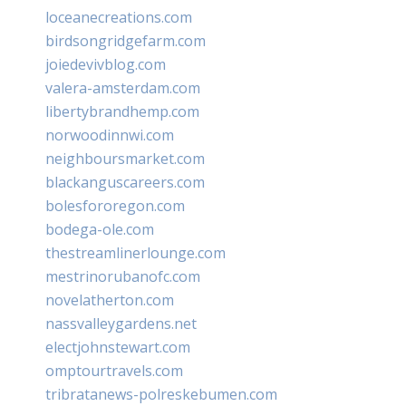
loceanecreations.com
birdsongridgefarm.com
joiedevivblog.com
valera-amsterdam.com
libertybrandhemp.com
norwoodinnwi.com
neighboursmarket.com
blackanguscareers.com
bolesfororegon.com
bodega-ole.com
thestreamlinerlounge.com
mestrinorubanofc.com
novelatherton.com
nassvalleygardens.net
electjohnstewart.com
omptourtravels.com
tribratanews-polreskebumen.com