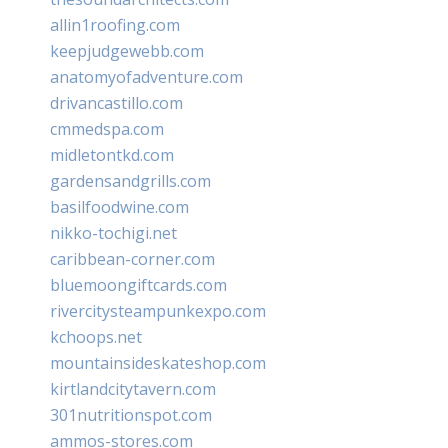
allin1roofing.com
keepjudgewebb.com
anatomyofadventure.com
drivancastillo.com
cmmedspa.com
midletontkd.com
gardensandgrills.com
basilfoodwine.com
nikko-tochigi.net
caribbean-corner.com
bluemoongiftcards.com
rivercitysteampunkexpo.com
kchoops.net
mountainsideskateshop.com
kirtlandcitytavern.com
301nutritionspot.com
ammos-stores.com