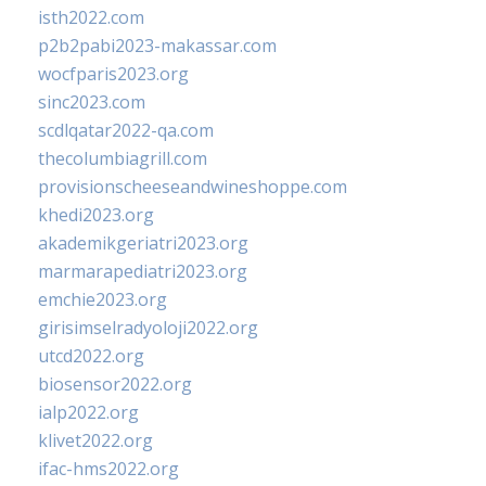
isth2022.com
p2b2pabi2023-makassar.com
wocfparis2023.org
sinc2023.com
scdlqatar2022-qa.com
thecolumbiagrill.com
provisionscheeseandwineshoppe.com
khedi2023.org
akademikgeriatri2023.org
marmarapediatri2023.org
emchie2023.org
girisimselradyoloji2022.org
utcd2022.org
biosensor2022.org
ialp2022.org
klivet2022.org
ifac-hms2022.org