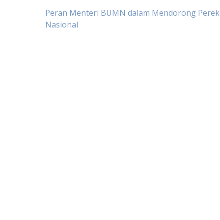
Post
Peran Menteri BUMN dalam Mendorong Pere
Nasional
navigation