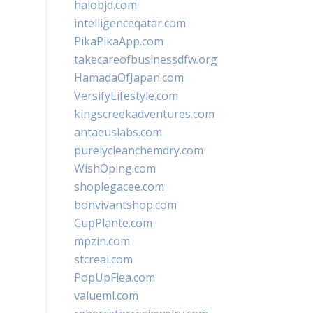
halobjd.com
intelligenceqatar.com
PikaPikaApp.com
takecareofbusinessdfw.org
HamadaOfJapan.com
VersifyLifestyle.com
kingscreekadventures.com
antaeuslabs.com
purelycleanchemdry.com
WishOping.com
shoplegacee.com
bonvivantshop.com
CupPlante.com
mpzin.com
stcreal.com
PopUpFlea.com
valueml.com