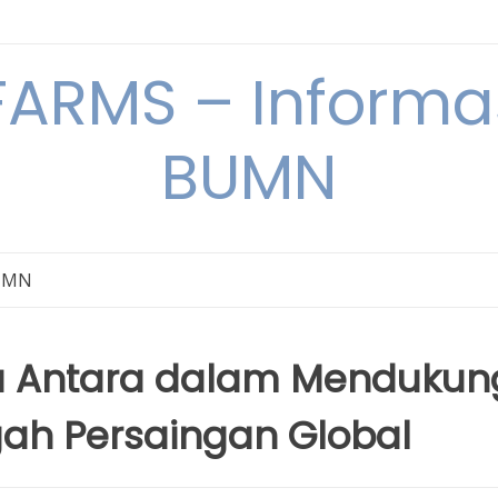
ARMS – Informas
BUMN
BUMN
ita Antara dalam Mendukun
gah Persaingan Global