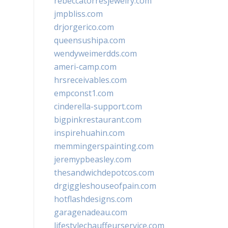
rebeccatorresjewelry.com
jmpbliss.com
drjorgerico.com
queensushipa.com
wendyweimerdds.com
ameri-camp.com
hrsreceivables.com
empconst1.com
cinderella-support.com
bigpinkrestaurant.com
inspirehuahin.com
memmingerspainting.com
jeremypbeasley.com
thesandwichdepotcos.com
drgiggleshouseofpain.com
hotflashdesigns.com
garagenadeau.com
lifestylechauffeurservice.com