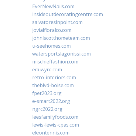
EverNewNails.com
insideoutdecoratingcentre.com
salvatoresinpoint.com
jovialfloralco.com
johnlscotthometeam.com
u-seehomes.com
watersportslagonissi.com
mischieffashion.com
eduwyre.com
retro-interiors.com
theblvd-boise.com
fpet2023.org
e-smart2022.org
ngrc2022.org
leesfamilyfoods.com
lewis-lewis-cpas.com
eleontennis.com