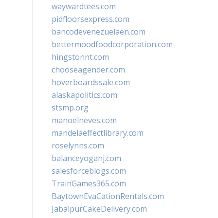
waywardtees.com
pidfloorsexpress.com
bancodevenezuelaen.com
bettermoodfoodcorporation.com
hingstonnt.com
chooseagender.com
hoverboardssale.com
alaskapolitics.com
stsmp.org
manoelneves.com
mandelaeffectlibrary.com
roselynns.com
balanceyoganj.com
salesforceblogs.com
TrainGames365.com
BaytownEvaCationRentals.com
JabalpurCakeDelivery.com