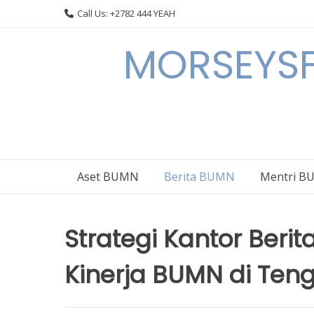
Skip
Call Us: +2782 444 YEAH
to
content
MORSEYSF
Aset BUMN
Berita BUMN
Mentri 
Strategi Kantor Ber
Kinerja BUMN di Ten