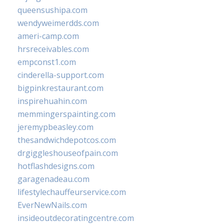
queensushipa.com
wendyweimerdds.com
ameri-camp.com
hrsreceivables.com
empconst1.com
cinderella-support.com
bigpinkrestaurant.com
inspirehuahin.com
memmingerspainting.com
jeremypbeasley.com
thesandwichdepotcos.com
drgiggleshouseofpain.com
hotflashdesigns.com
garagenadeau.com
lifestylechauffeurservice.com
EverNewNails.com
insideoutdecoratingcentre.com