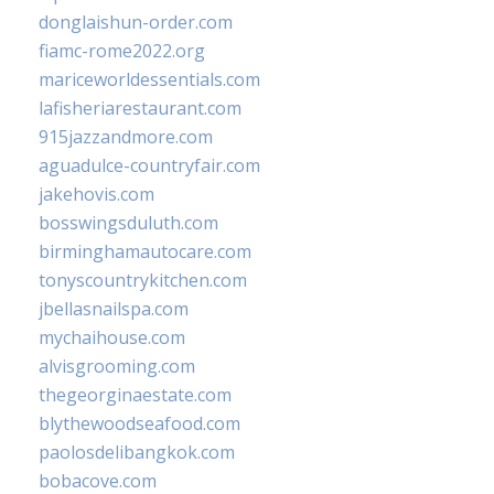
donglaishun-order.com
fiamc-rome2022.org
mariceworldessentials.com
lafisheriarestaurant.com
915jazzandmore.com
aguadulce-countryfair.com
jakehovis.com
bosswingsduluth.com
birminghamautocare.com
tonyscountrykitchen.com
jbellasnailspa.com
mychaihouse.com
alvisgrooming.com
thegeorginaestate.com
blythewoodseafood.com
paolosdelibangkok.com
bobacove.com