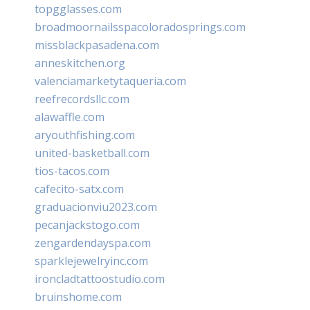
topgglasses.com
broadmoornailsspacoloradosprings.com
missblackpasadena.com
anneskitchen.org
valenciamarketytaqueria.com
reefrecordsllc.com
alawaffle.com
aryouthfishing.com
united-basketball.com
tios-tacos.com
cafecito-satx.com
graduacionviu2023.com
pecanjackstogo.com
zengardendayspa.com
sparklejewelryinc.com
ironcladtattoostudio.com
bruinshome.com