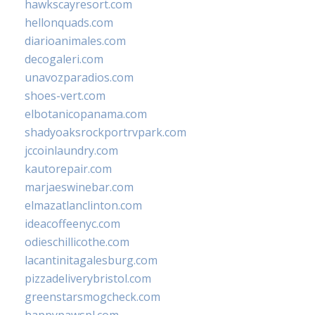
hawkscayresort.com
hellonquads.com
diarioanimales.com
decogaleri.com
unavozparadios.com
shoes-vert.com
elbotanicopanama.com
shadyoaksrockportrvpark.com
jccoinlaundry.com
kautorepair.com
marjaeswinebar.com
elmazatlanclinton.com
ideacoffeenyc.com
odieschillicothe.com
lacantinitagalesburg.com
pizzadeliverybristol.com
greenstarsmogcheck.com