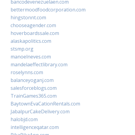
bancodevenezuelaen.com
bettermoodfoodcorporation.com
hingstonnt.com
chooseagender.com
hoverboardssale.com
alaskapolitics.com
stsmp.org
manoelneves.com
mandelaeffectlibrary.com
roselynns.com
balanceyoganj.com
salesforceblogs.com
TrainGames365.com
BaytownEvaCationRentals.com
JabalpurCakeDelivery.com
halobjd.com
intelligenceqatar.com