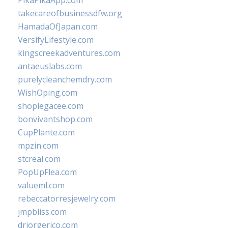
PikaPikaApp.com
takecareofbusinessdfw.org
HamadaOfJapan.com
VersifyLifestyle.com
kingscreekadventures.com
antaeuslabs.com
purelycleanchemdry.com
WishOping.com
shoplegacee.com
bonvivantshop.com
CupPlante.com
mpzin.com
stcreal.com
PopUpFlea.com
valueml.com
rebeccatorresjewelry.com
jmpbliss.com
drjorgerico.com