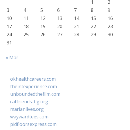
1
2
3
4
5
6
7
8
9
10
11
12
13
14
15
16
17
18
19
20
21
22
23
24
25
26
27
28
29
30
31
« Mar
okhealthcareers.com
theintexperience.com
unboundedthefilm.com
catfriends-bg.org
marianlives.org
waywardtees.com
pidfloorsexpress.com