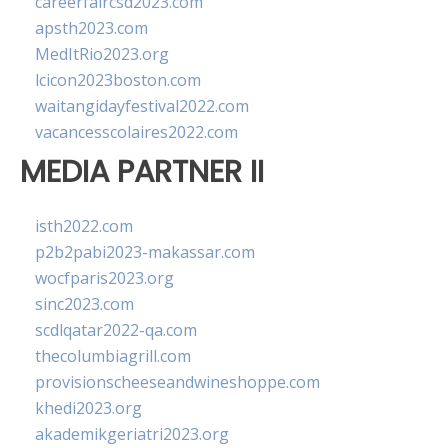
careerfaircsd2023.com
apsth2023.com
MedItRio2023.org
lcicon2023boston.com
waitangidayfestival2022.com
vacancesscolaires2022.com
MEDIA PARTNER II
isth2022.com
p2b2pabi2023-makassar.com
wocfparis2023.org
sinc2023.com
scdlqatar2022-qa.com
thecolumbiagrill.com
provisionscheeseandwineshoppe.com
khedi2023.org
akademikgeriatri2023.org