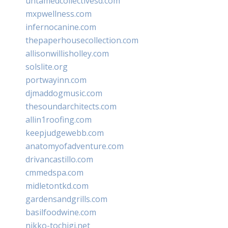
untamedcollectivesd.com
mxpwellness.com
infernocanine.com
thepaperhousecollection.com
allisonwillisholley.com
solslite.org
portwayinn.com
djmaddogmusic.com
thesoundarchitects.com
allin1roofing.com
keepjudgewebb.com
anatomyofadventure.com
drivancastillo.com
cmmedspa.com
midletontkd.com
gardensandgrills.com
basilfoodwine.com
nikko-tochigi.net