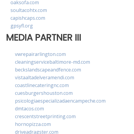
oaksofa.com
soultacohtx.com
capishcaps.com
gpsyfl.org
MEDIA PARTNER III
vwrepairarlington.com
cleaningservicebaltimore-md.com
beckslandscapeandfence.com
vistaaltadelveramendi.com
coastlinecateringnc.com
cuesburgershouston.com
psicologiaespecializadaencampeche.com
dmtacos.com
crescentstreetprinting.com
hornopizza.com
driveadragster.com