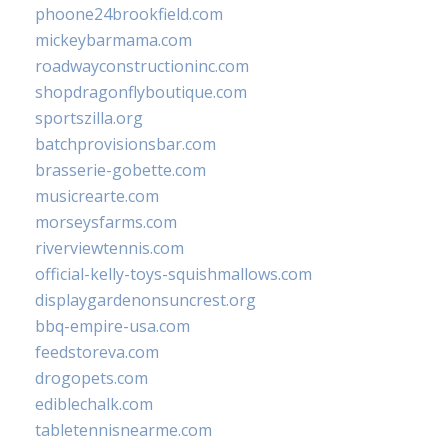
phoone24brookfield.com
mickeybarmama.com
roadwayconstructioninc.com
shopdragonflyboutique.com
sportszilla.org
batchprovisionsbar.com
brasserie-gobette.com
musicrearte.com
morseysfarms.com
riverviewtennis.com
official-kelly-toys-squishmallows.com
displaygardenonsuncrest.org
bbq-empire-usa.com
feedstoreva.com
drogopets.com
ediblechalk.com
tabletennisnearme.com