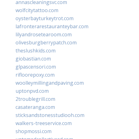
annascleaningsvc.com
wolfcitytattoo.com
oysterbayturkeytrot.com
lafronterarestauranteybar.com
lilyandrosetearoom.com
olivesburgberrypatch.com
theslushkids.com
giobastian.com
glpascensori.com
rifloorepoxy.com
woolleymillingandpaving.com
uptonpvd.com
2troublegrill.com
casateranga.com
sticksandstonesstudiooh.com
walkers-treeservice.com
shopmossi.com