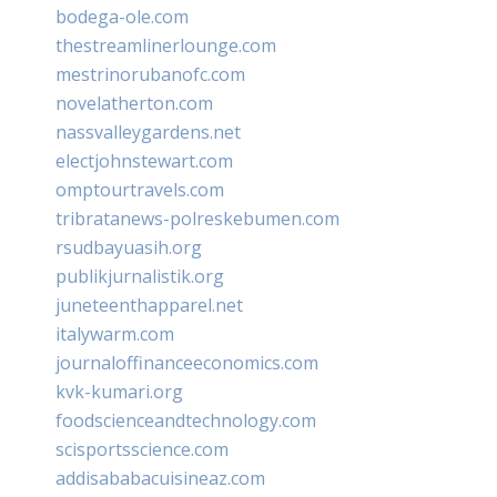
bodega-ole.com
thestreamlinerlounge.com
mestrinorubanofc.com
novelatherton.com
nassvalleygardens.net
electjohnstewart.com
omptourtravels.com
tribratanews-polreskebumen.com
rsudbayuasih.org
publikjurnalistik.org
juneteenthapparel.net
italywarm.com
journaloffinanceeconomics.com
kvk-kumari.org
foodscienceandtechnology.com
scisportsscience.com
addisababacuisineaz.com