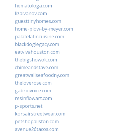
hematologa.com
lizaivanov.com
guesttinyhomes.com
home-plow-by-meyer.com
palatelatincuisine.com
blackdoglegacy.com
eatvivahouston.com
thebigshowok.com
chimeandstave.com
greatwallseafoodny.com
theloverose.com
gabriovoice.com
resinflowart.com
p-sports.net
korsairstreetwear.com
petshopallston.com
avenue26tacos.com