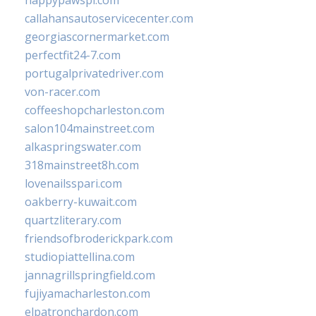
happypawspl.com
callahansautoservicecenter.com
georgiascornermarket.com
perfectfit24-7.com
portugalprivatedriver.com
von-racer.com
coffeeshopcharleston.com
salon104mainstreet.com
alkaspringswater.com
318mainstreet8h.com
lovenailsspari.com
oakberry-kuwait.com
quartzliterary.com
friendsofbroderickpark.com
studiopiattellina.com
jannagrillspringfield.com
fujiyamacharleston.com
elpatronchardon.com