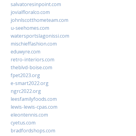
salvatoresinpoint.com
jovialfloralco.com
johnlscotthometeam.com
u-seehomes.com
watersportslagonissi.com
mischieffashion.com
eduwyre.com
retro-interiors.com
theblvd-boise.com
fpet2023.org
e-smart2022.org
ngrc2022.org
leesfamilyfoods.com
lewis-lewis-cpas.com
eleontennis.com
cyetus.com
bradfordshops.com