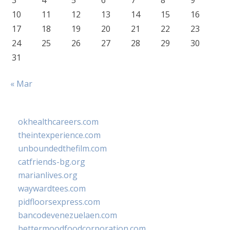
3
4
5
6
7
8
9
10
11
12
13
14
15
16
17
18
19
20
21
22
23
24
25
26
27
28
29
30
31
« Mar
okhealthcareers.com
theintexperience.com
unboundedthefilm.com
catfriends-bg.org
marianlives.org
waywardtees.com
pidfloorsexpress.com
bancodevenezuelaen.com
bettermoodfoodcorporation.com