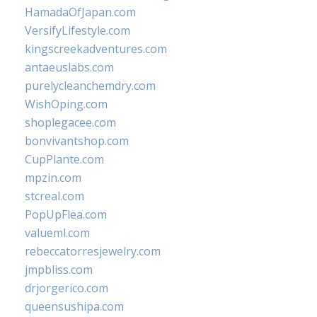
HamadaOfJapan.com
VersifyLifestyle.com
kingscreekadventures.com
antaeuslabs.com
purelycleanchemdry.com
WishOping.com
shoplegacee.com
bonvivantshop.com
CupPlante.com
mpzin.com
stcreal.com
PopUpFlea.com
valueml.com
rebeccatorresjewelry.com
jmpbliss.com
drjorgerico.com
queensushipa.com