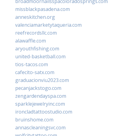
broadmoornailsspacoloradosprings.com
missblackpasadena.com
anneskitchen.org
valenciamarketytaqueria.com
reefrecordsllc.com
alawaffle.com
aryouthfishing.com
united-basketball.com
tios-tacos.com
cafecito-satx.com
graduacionviu2023.com
pecanjackstogo.com
zengardendayspa.com
sparklejewelryinc.com
ironcladtattoostudio.com
bruinshome.com
annascleaningsvc.com
wolfcitytattoo.com