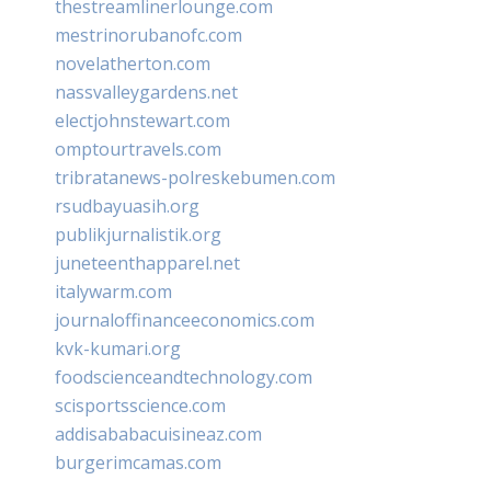
thestreamlinerlounge.com
mestrinorubanofc.com
novelatherton.com
nassvalleygardens.net
electjohnstewart.com
omptourtravels.com
tribratanews-polreskebumen.com
rsudbayuasih.org
publikjurnalistik.org
juneteenthapparel.net
italywarm.com
journaloffinanceeconomics.com
kvk-kumari.org
foodscienceandtechnology.com
scisportsscience.com
addisababacuisineaz.com
burgerimcamas.com