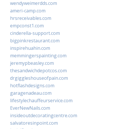
wendyweimerdds.com
ameri-camp.com
hrsreceivables.com
empconst1.com
cinderella-support.com
bigpinkrestaurant.com
inspirehuahin.com
memmingerspainting.com
jeremypbeasley.com
thesandwichdepotcos.com
drgiggleshouseofpain.com
hotflashdesigns.com
garagenadeau.com
lifestylechauffeurservice.com
EverNewNails.com
insideoutdecoratingcentre.com
salvatoresinpoint.com