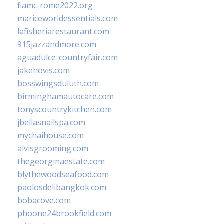
fiamc-rome2022.org
mariceworldessentials.com
lafisheriarestaurant.com
915jazzandmore.com
aguadulce-countryfair.com
jakehovis.com
bosswingsduluth.com
birminghamautocare.com
tonyscountrykitchen.com
jbellasnailspa.com
mychaihouse.com
alvisgrooming.com
thegeorginaestate.com
blythewoodseafood.com
paolosdelibangkok.com
bobacove.com
phoone24brookfield.com