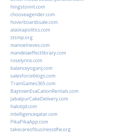
hingstonnt.com
chooseagender.com
hoverboardssale.com
alaskapolitics.com
stsmp.org
manoelneves.com
mandelaeffectlibrary.com
roselynns.com
balanceyoganj.com
salesforceblogs.com
TrainGames365.com
BaytownEvaCationRentals.com
JabalpurCakeDelivery.com
halobjd.com
intelligenceqatar.com
PikaPikaApp.com
takecareofbusinessdfw.org