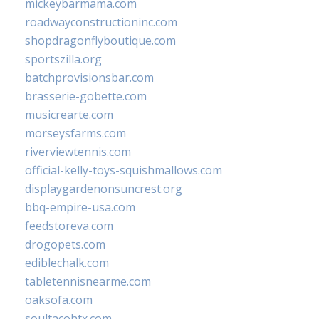
mickeybarmama.com
roadwayconstructioninc.com
shopdragonflyboutique.com
sportszilla.org
batchprovisionsbar.com
brasserie-gobette.com
musicrearte.com
morseysfarms.com
riverviewtennis.com
official-kelly-toys-squishmallows.com
displaygardenonsuncrest.org
bbq-empire-usa.com
feedstoreva.com
drogopets.com
ediblechalk.com
tabletennisnearme.com
oaksofa.com
soultacohtx.com