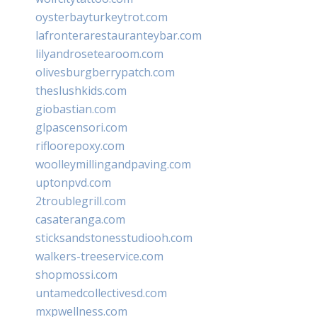
oysterbayturkeytrot.com
lafronterarestauranteybar.com
lilyandrosetearoom.com
olivesburgberrypatch.com
theslushkids.com
giobastian.com
glpascensori.com
rifloorepoxy.com
woolleymillingandpaving.com
uptonpvd.com
2troublegrill.com
casateranga.com
sticksandstonesstudiooh.com
walkers-treeservice.com
shopmossi.com
untamedcollectivesd.com
mxpwellness.com