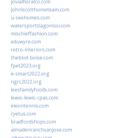
jovialfloralco.com
johnlscotthometeam.com
u-seehomes.com
watersportslagonissi.com
mischieffashion.com
eduwyre.com
retro-interiors.com
theblvd-boise.com
fpet2023.org
e-smart2022.org
ngrc2022.org
leesfamilyfoods.com
lewis-lewis-cpas.com
eleontennis.com
cyetus.com
bradfordshops.com
almadenranchsanjose.com
advocatevijay.com