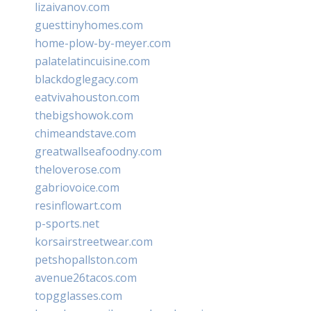
lizaivanov.com
guesttinyhomes.com
home-plow-by-meyer.com
palatelatincuisine.com
blackdoglegacy.com
eatvivahouston.com
thebigshowok.com
chimeandstave.com
greatwallseafoodny.com
theloverose.com
gabriovoice.com
resinflowart.com
p-sports.net
korsairstreetwear.com
petshopallston.com
avenue26tacos.com
topgglasses.com