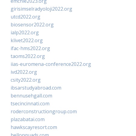
emchie2023.org
girisimselradyoloji2022.org
utcd2022.org
biosensor2022.org
ialp2022.org
klivet2022.org
ifac-hms2022.org
taoms2022.org
iias-euromena-conference2022.org
ivd2022.org
csity2022.org
ibsarstudyabroad.com
bennusehgall.com
tsecincinnati.com
roderconstructiongroup.com
plazabatai.com
hawkscayresort.com
hellonquads.com