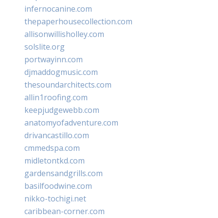
infernocanine.com
thepaperhousecollection.com
allisonwillisholley.com
solslite.org
portwayinn.com
djmaddogmusic.com
thesoundarchitects.com
allin1roofing.com
keepjudgewebb.com
anatomyofadventure.com
drivancastillo.com
cmmedspa.com
midletontkd.com
gardensandgrills.com
basilfoodwine.com
nikko-tochigi.net
caribbean-corner.com