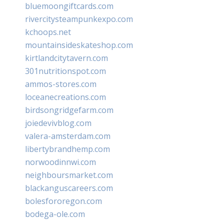
bluemoongiftcards.com
rivercitysteampunkexpo.com
kchoops.net
mountainsideskateshop.com
kirtlandcitytavern.com
301nutritionspot.com
ammos-stores.com
loceanecreations.com
birdsongridgefarm.com
joiedevivblog.com
valera-amsterdam.com
libertybrandhemp.com
norwoodinnwi.com
neighboursmarket.com
blackanguscareers.com
bolesfororegon.com
bodega-ole.com