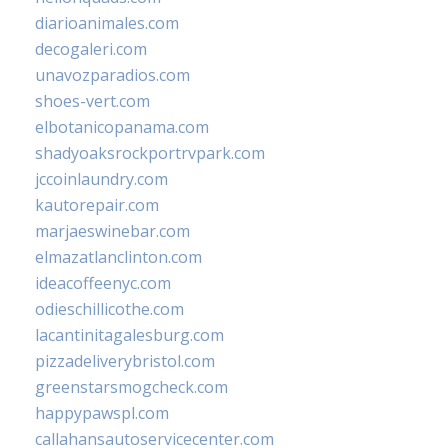
diarioanimales.com
decogaleri.com
unavozparadios.com
shoes-vert.com
elbotanicopanama.com
shadyoaksrockportrvpark.com
jccoinlaundry.com
kautorepair.com
marjaeswinebar.com
elmazatlanclinton.com
ideacoffeenyc.com
odieschillicothe.com
lacantinitagalesburg.com
pizzadeliverybristol.com
greenstarsmogcheck.com
happypawspl.com
callahansautoservicecenter.com