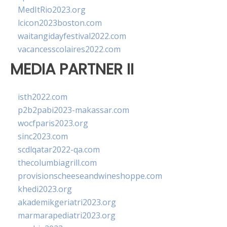
MedItRio2023.org
lcicon2023boston.com
waitangidayfestival2022.com
vacancesscolaires2022.com
MEDIA PARTNER II
isth2022.com
p2b2pabi2023-makassar.com
wocfparis2023.org
sinc2023.com
scdlqatar2022-qa.com
thecolumbiagrill.com
provisionscheeseandwineshoppe.com
khedi2023.org
akademikgeriatri2023.org
marmarapediatri2023.org