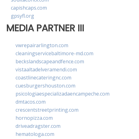
capishcaps.com
gpsyfl.org
MEDIA PARTNER III
vwrepairarlington.com
cleaningservicebaltimore-md.com
beckslandscapeandfence.com
vistaaltadelveramendi.com
coastlinecateringnc.com
cuesburgershouston.com
psicologiaespecializadaencampeche.com
dmtacos.com
crescentstreetprinting.com
hornopizza.com
driveadragster.com
hematologa.com