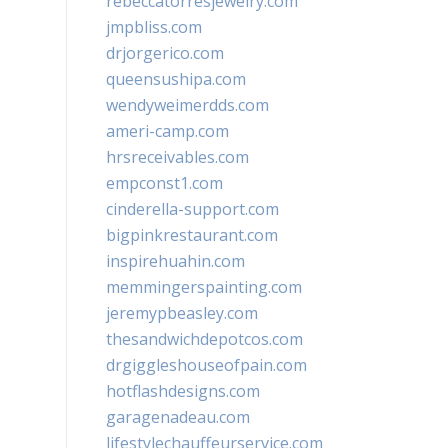
rebeccatorresjewelry.com
jmpbliss.com
drjorgerico.com
queensushipa.com
wendyweimerdds.com
ameri-camp.com
hrsreceivables.com
empconst1.com
cinderella-support.com
bigpinkrestaurant.com
inspirehuahin.com
memmingerspainting.com
jeremypbeasley.com
thesandwichdepotcos.com
drgiggleshouseofpain.com
hotflashdesigns.com
garagenadeau.com
lifestylechauffeurservice.com