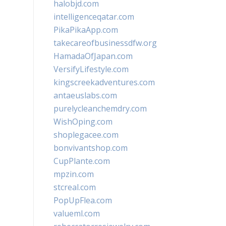
halobjd.com
intelligenceqatar.com
PikaPikaApp.com
takecareofbusinessdfw.org
HamadaOfJapan.com
VersifyLifestyle.com
kingscreekadventures.com
antaeuslabs.com
purelycleanchemdry.com
WishOping.com
shoplegacee.com
bonvivantshop.com
CupPlante.com
mpzin.com
stcreal.com
PopUpFlea.com
valueml.com