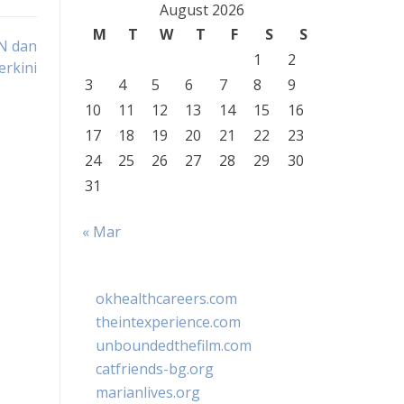
August 2026
M
T
W
T
F
S
S
N dan
1
2
erkini
3
4
5
6
7
8
9
10
11
12
13
14
15
16
17
18
19
20
21
22
23
24
25
26
27
28
29
30
31
« Mar
okhealthcareers.com
theintexperience.com
unboundedthefilm.com
catfriends-bg.org
marianlives.org