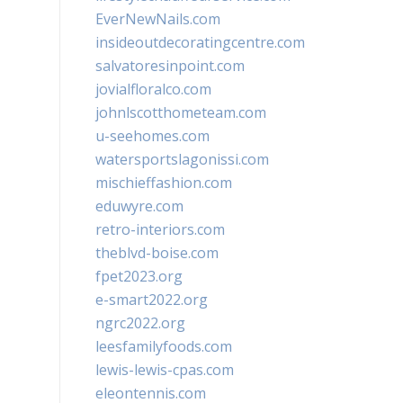
EverNewNails.com
insideoutdecoratingcentre.com
salvatoresinpoint.com
jovialfloralco.com
johnlscotthometeam.com
u-seehomes.com
watersportslagonissi.com
mischieffashion.com
eduwyre.com
retro-interiors.com
theblvd-boise.com
fpet2023.org
e-smart2022.org
ngrc2022.org
leesfamilyfoods.com
lewis-lewis-cpas.com
eleontennis.com