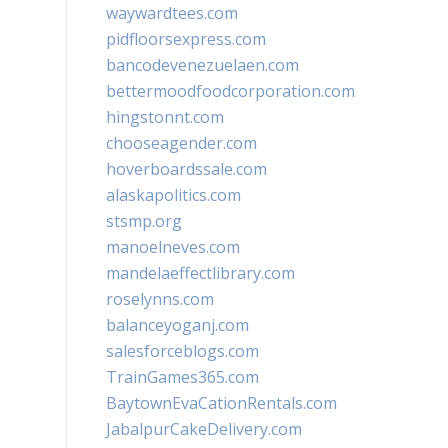
waywardtees.com
pidfloorsexpress.com
bancodevenezuelaen.com
bettermoodfoodcorporation.com
hingstonnt.com
chooseagender.com
hoverboardssale.com
alaskapolitics.com
stsmp.org
manoelneves.com
mandelaeffectlibrary.com
roselynns.com
balanceyoganj.com
salesforceblogs.com
TrainGames365.com
BaytownEvaCationRentals.com
JabalpurCakeDelivery.com