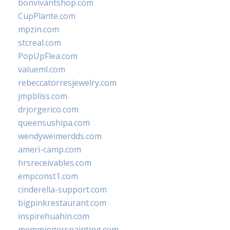
bonvivantshop.com
CupPlante.com
mpzin.com
stcreal.com
PopUpFlea.com
valueml.com
rebeccatorresjewelry.com
jmpbliss.com
drjorgerico.com
queensushipa.com
wendyweimerdds.com
ameri-camp.com
hrsreceivables.com
empconst1.com
cinderella-support.com
bigpinkrestaurant.com
inspirehuahin.com
memmingerspainting.com