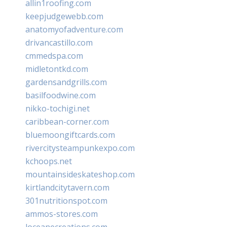
allin1roofing.com
keepjudgewebb.com
anatomyofadventure.com
drivancastillo.com
cmmedspa.com
midletontkd.com
gardensandgrills.com
basilfoodwine.com
nikko-tochigi.net
caribbean-corner.com
bluemoongiftcards.com
rivercitysteampunkexpo.com
kchoops.net
mountainsideskateshop.com
kirtlandcitytavern.com
301nutritionspot.com
ammos-stores.com
loceanecreations.com