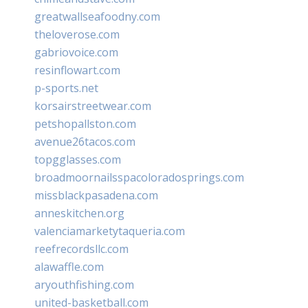
greatwallseafoodny.com
theloverose.com
gabriovoice.com
resinflowart.com
p-sports.net
korsairstreetwear.com
petshopallston.com
avenue26tacos.com
topgglasses.com
broadmoornailsspacoloradosprings.com
missblackpasadena.com
anneskitchen.org
valenciamarketytaqueria.com
reefrecordsllc.com
alawaffle.com
aryouthfishing.com
united-basketball.com