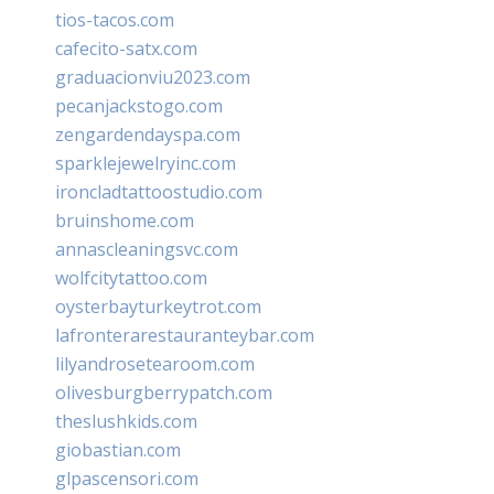
tios-tacos.com
cafecito-satx.com
graduacionviu2023.com
pecanjackstogo.com
zengardendayspa.com
sparklejewelryinc.com
ironcladtattoostudio.com
bruinshome.com
annascleaningsvc.com
wolfcitytattoo.com
oysterbayturkeytrot.com
lafronterarestauranteybar.com
lilyandrosetearoom.com
olivesburgberrypatch.com
theslushkids.com
giobastian.com
glpascensori.com