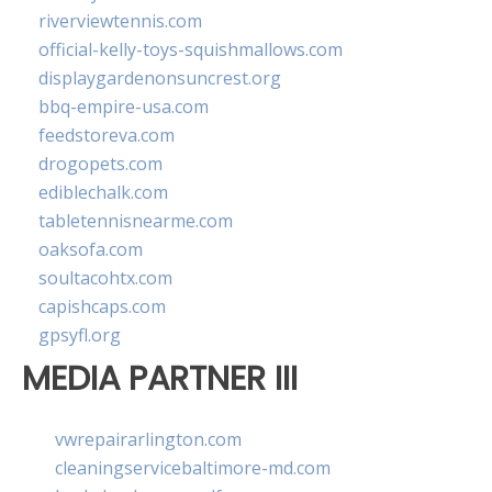
riverviewtennis.com
official-kelly-toys-squishmallows.com
displaygardenonsuncrest.org
bbq-empire-usa.com
feedstoreva.com
drogopets.com
ediblechalk.com
tabletennisnearme.com
oaksofa.com
soultacohtx.com
capishcaps.com
gpsyfl.org
MEDIA PARTNER III
vwrepairarlington.com
cleaningservicebaltimore-md.com