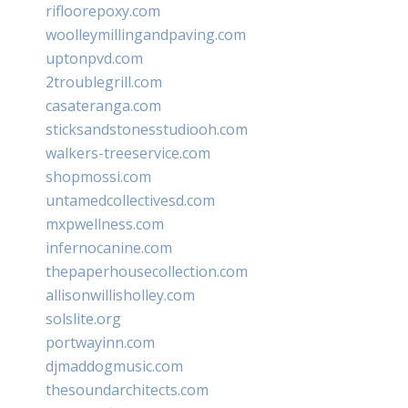
rifloorepoxy.com
woolleymillingandpaving.com
uptonpvd.com
2troublegrill.com
casateranga.com
sticksandstonesstudiooh.com
walkers-treeservice.com
shopmossi.com
untamedcollectivesd.com
mxpwellness.com
infernocanine.com
thepaperhousecollection.com
allisonwillisholley.com
solslite.org
portwayinn.com
djmaddogmusic.com
thesoundarchitects.com