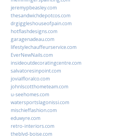
jeremypbeasley.com
thesandwichdepotcos.com
drgiggleshouseofpain.com
hotflashdesigns.com
garagenadeau.com
lifestylechauffeurservice.com
EverNewNails.com
insideoutdecoratingcentre.com
salvatoresinpoint.com
jovialfloralco.com
johnlscotthometeam.com
u-seehomes.com
watersportslagonissi.com
mischieffashion.com
eduwyre.com
retro-interiors.com
theblvd-boise.com