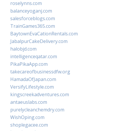
roselynns.com
balanceyoganj.com
salesforceblogs.com
TrainGames365.com
BaytownEvaCationRentals.com
JabalpurCakeDelivery.com
halobjd.com
intelligenceqatar.com
PikaPikaApp.com
takecareofbusinessdfw.org
HamadaOfJapan.com
VersifyLifestyle.com
kingscreekadventures.com
antaeuslabs.com
purelycleanchemdry.com
WishOping.com
shoplegacee.com