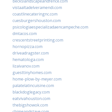
beckslandscapeandfence.com
vistaaltadelveramendi.com
coastlinecateringnc.com
cuesburgershouston.com
psicologiaespecializadaencampeche.com
dmtacos.com
crescentstreetprinting.com
hornopizza.com
driveadragster.com
hematologa.com
lizaivanov.com
guesttinyhomes.com
home-plow-by-meyer.com
palatelatincuisine.com
blackdoglegacy.com
eatvivahouston.com
thebigshowok.com
chimeandstave.com