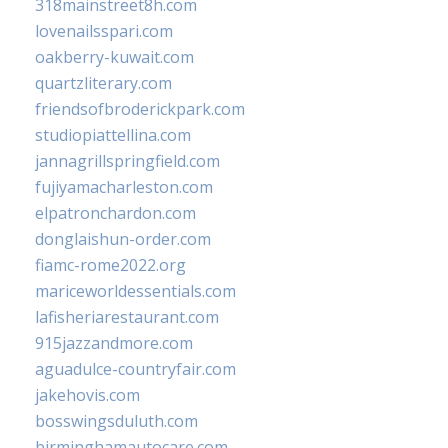
318mainstreet8h.com
lovenailsspari.com
oakberry-kuwait.com
quartzliterary.com
friendsofbroderickpark.com
studiopiattellina.com
jannagrillspringfield.com
fujiyamacharleston.com
elpatronchardon.com
donglaishun-order.com
fiamc-rome2022.org
mariceworldessentials.com
lafisheriarestaurant.com
915jazzandmore.com
aguadulce-countryfair.com
jakehovis.com
bosswingsduluth.com
birminghamautocare.com