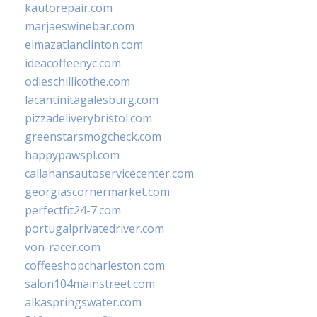
kautorepair.com
marjaeswinebar.com
elmazatlanclinton.com
ideacoffeenyc.com
odieschillicothe.com
lacantinitagalesburg.com
pizzadeliverybristol.com
greenstarsmogcheck.com
happypawspl.com
callahansautoservicecenter.com
georgiascornermarket.com
perfectfit24-7.com
portugalprivatedriver.com
von-racer.com
coffeeshopcharleston.com
salon104mainstreet.com
alkaspringswater.com