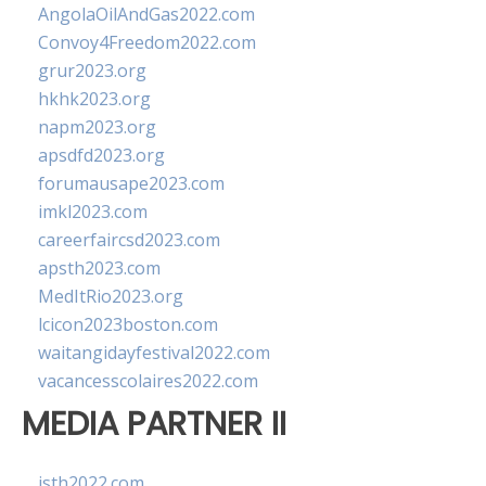
AngolaOilAndGas2022.com
Convoy4Freedom2022.com
grur2023.org
hkhk2023.org
napm2023.org
apsdfd2023.org
forumausape2023.com
imkl2023.com
careerfaircsd2023.com
apsth2023.com
MedItRio2023.org
lcicon2023boston.com
waitangidayfestival2022.com
vacancesscolaires2022.com
MEDIA PARTNER II
isth2022.com