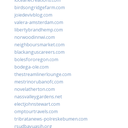
birdsongridgefarm.com
joiedevivblog.com
valera-amsterdam.com
libertybrandhemp.com
norwoodinnwi.com
neighboursmarket.com
blackanguscareers.com
bolesfororegon.com
bodega-ole.com
thestreamlinerlounge.com
mestrinorubanofc.com
novelatherton.com
nassvalleygardens.net
electjohnstewart.com
omptourtravels.com
tribratanews-polreskebumen.com
rsudbayuasih.org