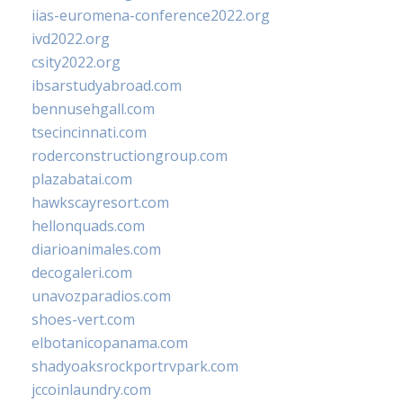
iias-euromena-conference2022.org
ivd2022.org
csity2022.org
ibsarstudyabroad.com
bennusehgall.com
tsecincinnati.com
roderconstructiongroup.com
plazabatai.com
hawkscayresort.com
hellonquads.com
diarioanimales.com
decogaleri.com
unavozparadios.com
shoes-vert.com
elbotanicopanama.com
shadyoaksrockportrvpark.com
jccoinlaundry.com