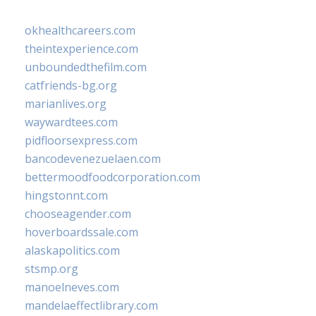
okhealthcareers.com
theintexperience.com
unboundedthefilm.com
catfriends-bg.org
marianlives.org
waywardtees.com
pidfloorsexpress.com
bancodevenezuelaen.com
bettermoodfoodcorporation.com
hingstonnt.com
chooseagender.com
hoverboardssale.com
alaskapolitics.com
stsmp.org
manoelneves.com
mandelaeffectlibrary.com