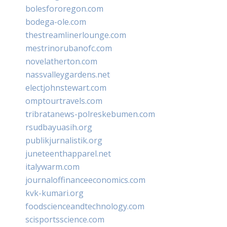
bolesfororegon.com
bodega-ole.com
thestreamlinerlounge.com
mestrinorubanofc.com
novelatherton.com
nassvalleygardens.net
electjohnstewart.com
omptourtravels.com
tribratanews-polreskebumen.com
rsudbayuasih.org
publikjurnalistik.org
juneteenthapparel.net
italywarm.com
journaloffinanceeconomics.com
kvk-kumari.org
foodscienceandtechnology.com
scisportsscience.com