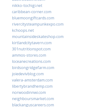
nikko-tochigi.net
caribbean-corner.com
bluemoongiftcards.com
rivercitysteampunkexpo.com
kchoops.net
mountainsideskateshop.com
kirtlandcitytavern.com
301nutritionspot.com
ammos-stores.com
loceanecreations.com
birdsongridgefarm.com
joiedevivblog.com
valera-amsterdam.com
libertybrandhemp.com
norwoodinnwi.com
neighboursmarket.com
blackanguscareers.com