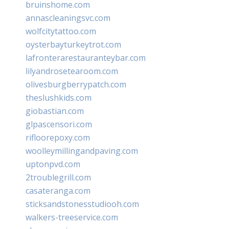
bruinshome.com
annascleaningsvc.com
wolfcitytattoo.com
oysterbayturkeytrot.com
lafronterarestauranteybar.com
lilyandrosetearoom.com
olivesburgberrypatch.com
theslushkids.com
giobastian.com
glpascensori.com
rifloorepoxy.com
woolleymillingandpaving.com
uptonpvd.com
2troublegrill.com
casateranga.com
sticksandstonesstudiooh.com
walkers-treeservice.com