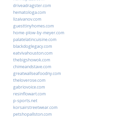
driveadragster.com
hematologa.com
lizaivanov.com
guesttinyhomes.com
home-plow-by-meyer.com
palatelatincuisine.com
blackdoglegacy.com
eatvivahouston.com
thebigshowok.com
chimeandstave.com
greatwallseafoodny.com
theloverose.com
gabriovoice.com
resinflowart.com
p-sports.net
korsairstreetwear.com
petshopallston.com