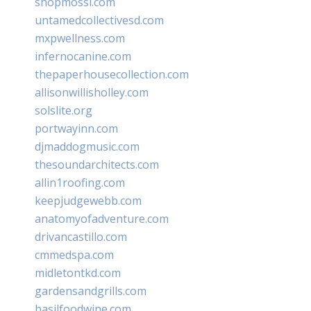
shopmossi.com
untamedcollectivesd.com
mxpwellness.com
infernocanine.com
thepaperhousecollection.com
allisonwillisholley.com
solslite.org
portwayinn.com
djmaddogmusic.com
thesoundarchitects.com
allin1roofing.com
keepjudgewebb.com
anatomyofadventure.com
drivancastillo.com
cmmedspa.com
midletontkd.com
gardensandgrills.com
basilfoodwine.com