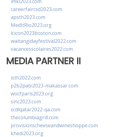
imkl2023.com
careerfaircsd2023.com
apsth2023.com
MedItRio2023.org
lcicon2023boston.com
waitangidayfestival2022.com
vacancesscolaires2022.com
MEDIA PARTNER II
isth2022.com
p2b2pabi2023-makassar.com
wocfparis2023.org
sinc2023.com
scdlqatar2022-qa.com
thecolumbiagrill.com
provisionscheeseandwineshoppe.com
khedi2023.org