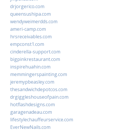
drjorgerico.com
queensushipa.com
wendyweimerdds.com
ameri-camp.com
hrsreceivables.com
empconst1.com
cinderella-support.com
bigpinkrestaurant.com
inspirehuahin.com
memmingerspainting.com
jeremypbeasley.com
thesandwichdepotcos.com
drgiggleshouseofpain.com
hotflashdesigns.com
garagenadeau.com
lifestylechauffeurservice.com
EverNewNails.com