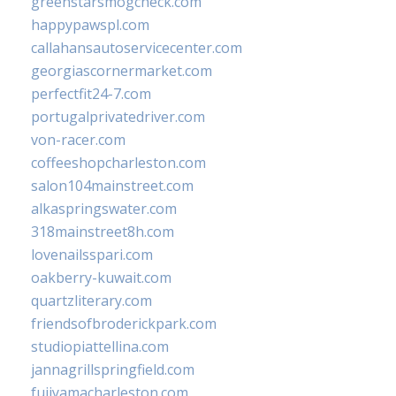
greenstarsmogcheck.com
happypawspl.com
callahansautoservicecenter.com
georgiascornermarket.com
perfectfit24-7.com
portugalprivatedriver.com
von-racer.com
coffeeshopcharleston.com
salon104mainstreet.com
alkaspringswater.com
318mainstreet8h.com
lovenailsspari.com
oakberry-kuwait.com
quartzliterary.com
friendsofbroderickpark.com
studiopiattellina.com
jannagrillspringfield.com
fujiyamacharleston.com