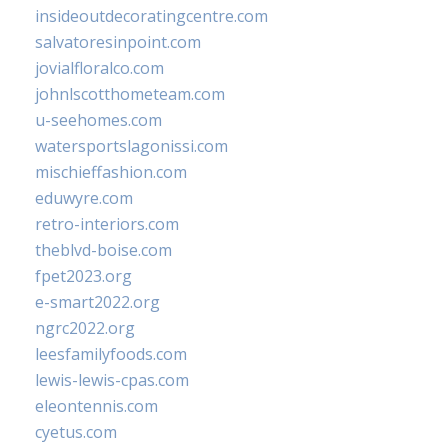
insideoutdecoratingcentre.com
salvatoresinpoint.com
jovialfloralco.com
johnlscotthometeam.com
u-seehomes.com
watersportslagonissi.com
mischieffashion.com
eduwyre.com
retro-interiors.com
theblvd-boise.com
fpet2023.org
e-smart2022.org
ngrc2022.org
leesfamilyfoods.com
lewis-lewis-cpas.com
eleontennis.com
cyetus.com