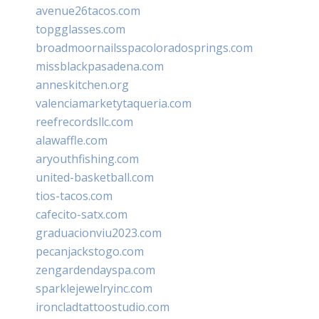
avenue26tacos.com
topgglasses.com
broadmoornailsspacoloradosprings.com
missblackpasadena.com
anneskitchen.org
valenciamarketytaqueria.com
reefrecordsllc.com
alawaffle.com
aryouthfishing.com
united-basketball.com
tios-tacos.com
cafecito-satx.com
graduacionviu2023.com
pecanjackstogo.com
zengardendayspa.com
sparklejewelryinc.com
ironcladtattoostudio.com