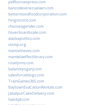
pidfloorsexpress.com
bancodevenezuelaen.com
bettermoodfoodcorporation.com
hingstonnt.com
chooseagender.com
hoverboardssale.com
alaskapolitics.com
stsmp.org
manoelneves.com
mandelaeffectlibrary.com
roselynns.com
balanceyoganj.com
salesforceblogs.com
TrainGames365.com
BaytownEvaCationRentals.com
JabalpurCakeDelivery.com
halobjd.com