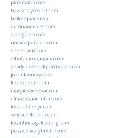
plazabatai.com
hawkscayresort.com
hellonquads.com
diarioanimales.com
decogaleri.com
unavozparadios.com
shoes-vert.com
elbotanicopanama.com
shadyoaksrockportrvpark.com
jccoinlaundry.com
kautorepair.com
marjaeswinebar.com
elmazatlanclinton.com
ideacoffeenyc.com
odieschillicothe.com
lacantinitagalesburg.com
pizzadeliverybristol.com