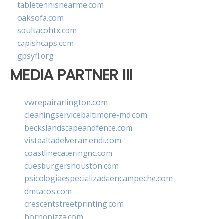
tabletennisnearme.com
oaksofa.com
soultacohtx.com
capishcaps.com
gpsyfl.org
MEDIA PARTNER III
vwrepairarlington.com
cleaningservicebaltimore-md.com
beckslandscapeandfence.com
vistaaltadelveramendi.com
coastlinecateringnc.com
cuesburgershouston.com
psicologiaespecializadaencampeche.com
dmtacos.com
crescentstreetprinting.com
hornopizza.com