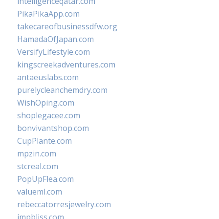
intelligenceqatar.com
PikaPikaApp.com
takecareofbusinessdfw.org
HamadaOfJapan.com
VersifyLifestyle.com
kingscreekadventures.com
antaeuslabs.com
purelycleanchemdry.com
WishOping.com
shoplegacee.com
bonvivantshop.com
CupPlante.com
mpzin.com
stcreal.com
PopUpFlea.com
valueml.com
rebeccatorresjewelry.com
jmpbliss.com