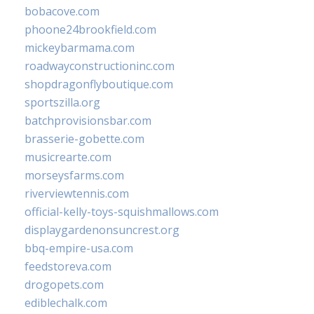
bobacove.com
phoone24brookfield.com
mickeybarmama.com
roadwayconstructioninc.com
shopdragonflyboutique.com
sportszilla.org
batchprovisionsbar.com
brasserie-gobette.com
musicrearte.com
morseysfarms.com
riverviewtennis.com
official-kelly-toys-squishmallows.com
displaygardenonsuncrest.org
bbq-empire-usa.com
feedstoreva.com
drogopets.com
ediblechalk.com