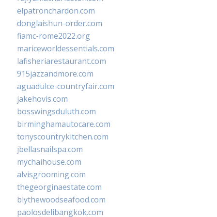
elpatronchardon.com
donglaishun-order.com
fiamc-rome2022.org
mariceworldessentials.com
lafisheriarestaurant.com
915jazzandmore.com
aguadulce-countryfair.com
jakehovis.com
bosswingsduluth.com
birminghamautocare.com
tonyscountrykitchen.com
jbellasnailspa.com
mychaihouse.com
alvisgrooming.com
thegeorginaestate.com
blythewoodseafood.com
paolosdelibangkok.com