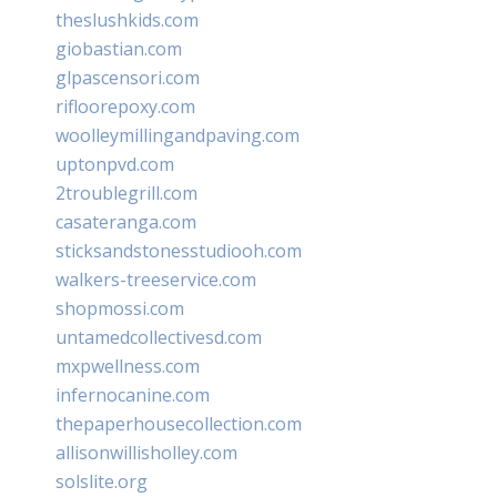
theslushkids.com
giobastian.com
glpascensori.com
rifloorepoxy.com
woolleymillingandpaving.com
uptonpvd.com
2troublegrill.com
casateranga.com
sticksandstonesstudiooh.com
walkers-treeservice.com
shopmossi.com
untamedcollectivesd.com
mxpwellness.com
infernocanine.com
thepaperhousecollection.com
allisonwillisholley.com
solslite.org