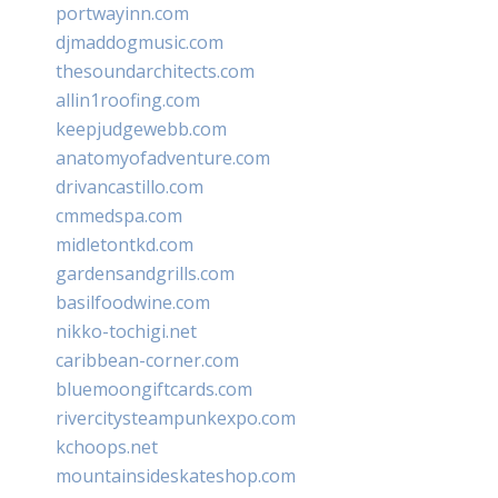
portwayinn.com
djmaddogmusic.com
thesoundarchitects.com
allin1roofing.com
keepjudgewebb.com
anatomyofadventure.com
drivancastillo.com
cmmedspa.com
midletontkd.com
gardensandgrills.com
basilfoodwine.com
nikko-tochigi.net
caribbean-corner.com
bluemoongiftcards.com
rivercitysteampunkexpo.com
kchoops.net
mountainsideskateshop.com