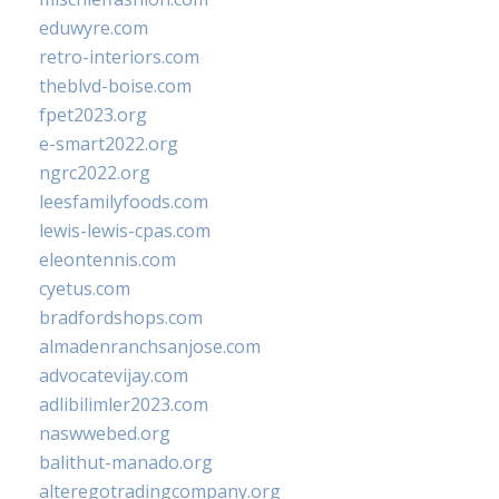
eduwyre.com
retro-interiors.com
theblvd-boise.com
fpet2023.org
e-smart2022.org
ngrc2022.org
leesfamilyfoods.com
lewis-lewis-cpas.com
eleontennis.com
cyetus.com
bradfordshops.com
almadenranchsanjose.com
advocatevijay.com
adlibilimler2023.com
naswwebed.org
balithut-manado.org
alteregotradingcompany.org