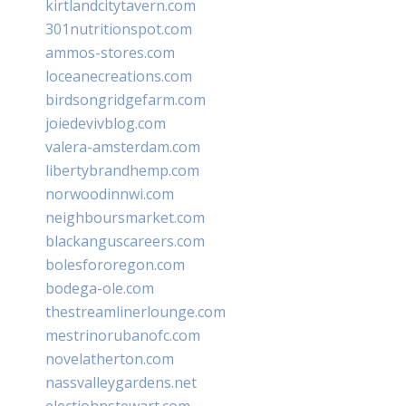
kirtlandcitytavern.com
301nutritionspot.com
ammos-stores.com
loceanecreations.com
birdsongridgefarm.com
joiedevivblog.com
valera-amsterdam.com
libertybrandhemp.com
norwoodinnwi.com
neighboursmarket.com
blackanguscareers.com
bolesfororegon.com
bodega-ole.com
thestreamlinerlounge.com
mestrinorubanofc.com
novelatherton.com
nassvalleygardens.net
electjohnstewart.com