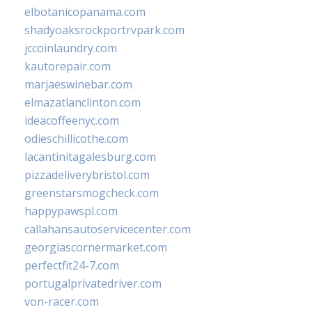
elbotanicopanama.com
shadyoaksrockportrvpark.com
jccoinlaundry.com
kautorepair.com
marjaeswinebar.com
elmazatlanclinton.com
ideacoffeenyc.com
odieschillicothe.com
lacantinitagalesburg.com
pizzadeliverybristol.com
greenstarsmogcheck.com
happypawspl.com
callahansautoservicecenter.com
georgiascornermarket.com
perfectfit24-7.com
portugalprivatedriver.com
von-racer.com