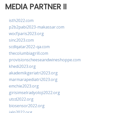
MEDIA PARTNER II
isth2022.com
p2b2pabi2023-makassar.com
wocfparis2023.org
sinc2023.com
scdlqatar2022-qa.com
thecolumbiagrill.com
provisionscheeseandwineshoppe.com
khedi2023.org
akademikgeriatri2023.org
marmarapediatri2023.org
emchie2023.org
girisimselradyoloji2022.org
utcd2022.org
biosensor2022.org
ialp2022.org