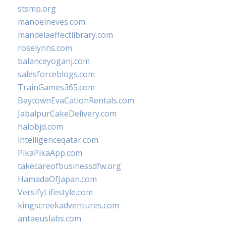
stsmp.org
manoelneves.com
mandelaeffectlibrary.com
roselynns.com
balanceyoganj.com
salesforceblogs.com
TrainGames365.com
BaytownEvaCationRentals.com
JabalpurCakeDelivery.com
halobjd.com
intelligenceqatar.com
PikaPikaApp.com
takecareofbusinessdfw.org
HamadaOfJapan.com
VersifyLifestyle.com
kingscreekadventures.com
antaeuslabs.com