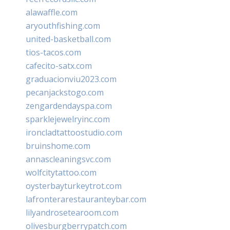
alawaffle.com
aryouthfishing.com
united-basketball.com
tios-tacos.com
cafecito-satx.com
graduacionviu2023.com
pecanjackstogo.com
zengardendayspa.com
sparklejewelryinc.com
ironcladtattoostudio.com
bruinshome.com
annascleaningsvc.com
wolfcitytattoo.com
oysterbayturkeytrot.com
lafronterarestauranteybar.com
lilyandrosetearoom.com
olivesburgberrypatch.com