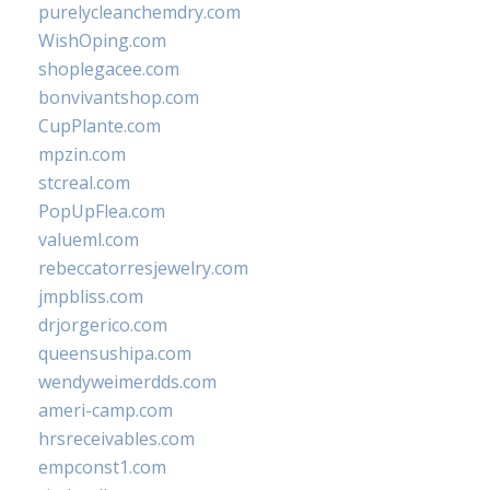
purelycleanchemdry.com
WishOping.com
shoplegacee.com
bonvivantshop.com
CupPlante.com
mpzin.com
stcreal.com
PopUpFlea.com
valueml.com
rebeccatorresjewelry.com
jmpbliss.com
drjorgerico.com
queensushipa.com
wendyweimerdds.com
ameri-camp.com
hrsreceivables.com
empconst1.com