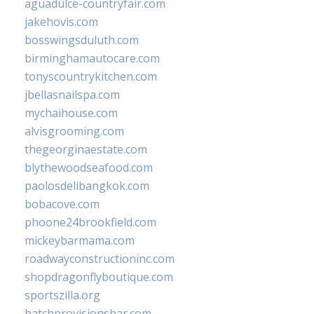
aguadulce-countryfair.com
jakehovis.com
bosswingsduluth.com
birminghamautocare.com
tonyscountrykitchen.com
jbellasnailspa.com
mychaihouse.com
alvisgrooming.com
thegeorginaestate.com
blythewoodseafood.com
paolosdelibangkok.com
bobacove.com
phoone24brookfield.com
mickeybarmama.com
roadwayconstructioninc.com
shopdragonflyboutique.com
sportszilla.org
batchprovisionsbar.com