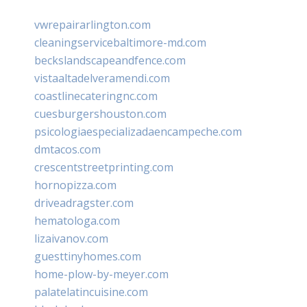
vwrepairarlington.com
cleaningservicebaltimore-md.com
beckslandscapeandfence.com
vistaaltadelveramendi.com
coastlinecateringnc.com
cuesburgershouston.com
psicologiaespecializadaencampeche.com
dmtacos.com
crescentstreetprinting.com
hornopizza.com
driveadragster.com
hematologa.com
lizaivanov.com
guesttinyhomes.com
home-plow-by-meyer.com
palatelatincuisine.com