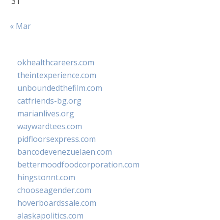
31
« Mar
okhealthcareers.com
theintexperience.com
unboundedthefilm.com
catfriends-bg.org
marianlives.org
waywardtees.com
pidfloorsexpress.com
bancodevenezuelaen.com
bettermoodfoodcorporation.com
hingstonnt.com
chooseagender.com
hoverboardssale.com
alaskapolitics.com