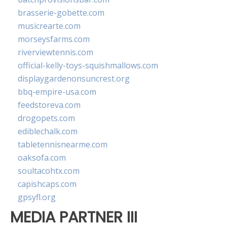
brasserie-gobette.com
musicrearte.com
morseysfarms.com
riverviewtennis.com
official-kelly-toys-squishmallows.com
displaygardenonsuncrest.org
bbq-empire-usa.com
feedstoreva.com
drogopets.com
ediblechalk.com
tabletennisnearme.com
oaksofa.com
soultacohtx.com
capishcaps.com
gpsyfl.org
MEDIA PARTNER III