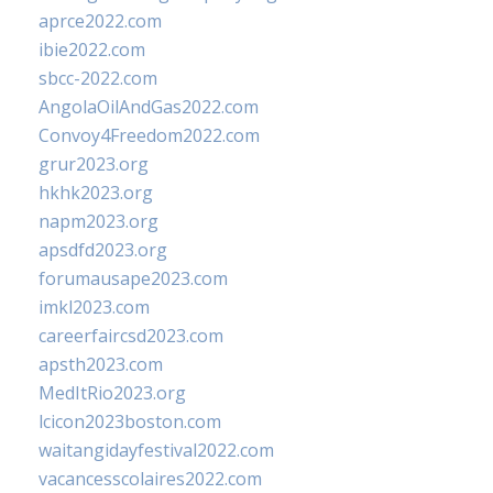
aprce2022.com
ibie2022.com
sbcc-2022.com
AngolaOilAndGas2022.com
Convoy4Freedom2022.com
grur2023.org
hkhk2023.org
napm2023.org
apsdfd2023.org
forumausape2023.com
imkl2023.com
careerfaircsd2023.com
apsth2023.com
MedItRio2023.org
lcicon2023boston.com
waitangidayfestival2022.com
vacancesscolaires2022.com