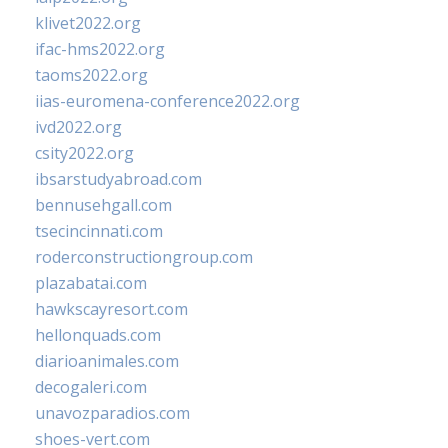
klivet2022.org
ifac-hms2022.org
taoms2022.org
iias-euromena-conference2022.org
ivd2022.org
csity2022.org
ibsarstudyabroad.com
bennusehgall.com
tsecincinnati.com
roderconstructiongroup.com
plazabatai.com
hawkscayresort.com
hellonquads.com
diarioanimales.com
decogaleri.com
unavozparadios.com
shoes-vert.com