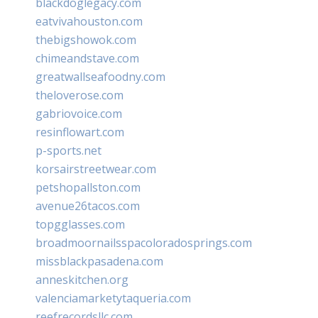
blackdoglegacy.com
eatvivahouston.com
thebigshowok.com
chimeandstave.com
greatwallseafoodny.com
theloverose.com
gabriovoice.com
resinflowart.com
p-sports.net
korsairstreetwear.com
petshopallston.com
avenue26tacos.com
topgglasses.com
broadmoornailsspacoloradosprings.com
missblackpasadena.com
anneskitchen.org
valenciamarketytaqueria.com
reefrecordsllc.com