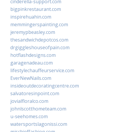
cinderella-support.com
bigpinkrestaurant.com
inspirehuahin.com
memmingerspainting.com
jeremypbeasley.com
thesandwichdepotcos.com
drgiggleshouseofpain.com
hotflashdesigns.com
garagenadeau.com
lifestylechauffeurservice.com
EverNewNails.com
insideoutdecoratingcentre.com
salvatoresinpoint.com
jovialfloralco.com
johnlscotthometeam.com
u-seehomes.com
watersportslagonissi.com
mischieffashion.com