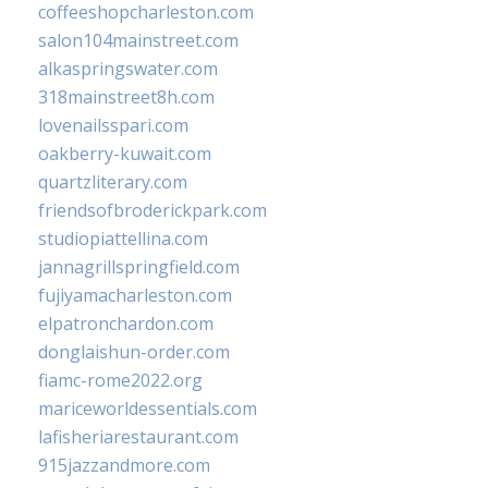
coffeeshopcharleston.com
salon104mainstreet.com
alkaspringswater.com
318mainstreet8h.com
lovenailsspari.com
oakberry-kuwait.com
quartzliterary.com
friendsofbroderickpark.com
studiopiattellina.com
jannagrillspringfield.com
fujiyamacharleston.com
elpatronchardon.com
donglaishun-order.com
fiamc-rome2022.org
mariceworldessentials.com
lafisheriarestaurant.com
915jazzandmore.com