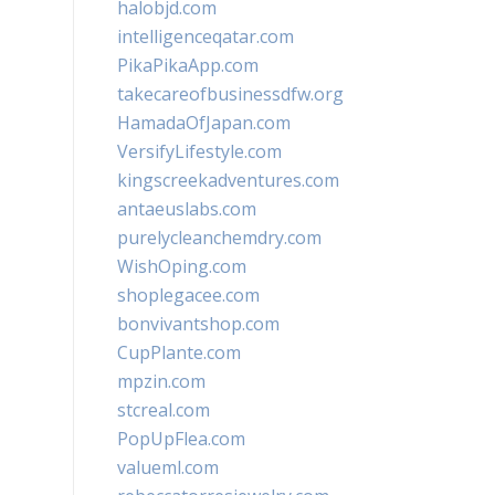
halobjd.com
intelligenceqatar.com
PikaPikaApp.com
takecareofbusinessdfw.org
HamadaOfJapan.com
VersifyLifestyle.com
kingscreekadventures.com
antaeuslabs.com
purelycleanchemdry.com
WishOping.com
shoplegacee.com
bonvivantshop.com
CupPlante.com
mpzin.com
stcreal.com
PopUpFlea.com
valueml.com