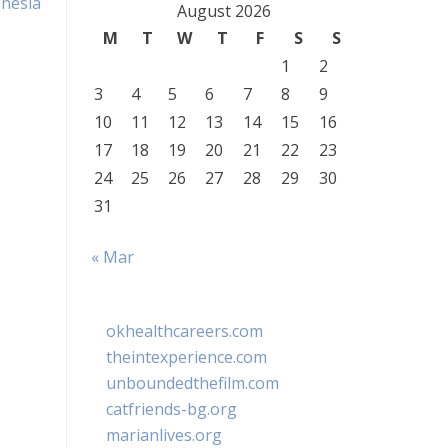
nesia
August 2026
M
T
W
T
F
S
S
1
2
3
4
5
6
7
8
9
10
11
12
13
14
15
16
17
18
19
20
21
22
23
24
25
26
27
28
29
30
31
« Mar
okhealthcareers.com
theintexperience.com
unboundedthefilm.com
catfriends-bg.org
marianlives.org