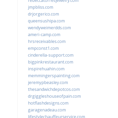
rebeccatorresjewelry.com
jmpbliss.com
drjorgerico.com
queensushipa.com
wendyweimerdds.com
ameri-camp.com
hrsreceivables.com
empconst1.com
cinderella-support.com
bigpinkrestaurant.com
inspirehuahin.com
memmingerspainting.com
jeremypbeasley.com
thesandwichdepotcos.com
drgiggleshouseofpain.com
hotflashdesigns.com
garagenadeau.com
lifestylechauffeurservice.com