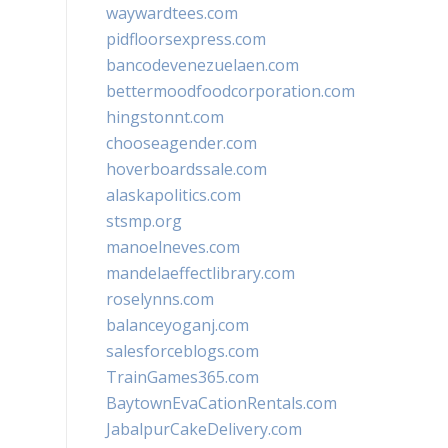
waywardtees.com
pidfloorsexpress.com
bancodevenezuelaen.com
bettermoodfoodcorporation.com
hingstonnt.com
chooseagender.com
hoverboardssale.com
alaskapolitics.com
stsmp.org
manoelneves.com
mandelaeffectlibrary.com
roselynns.com
balanceyoganj.com
salesforceblogs.com
TrainGames365.com
BaytownEvaCationRentals.com
JabalpurCakeDelivery.com