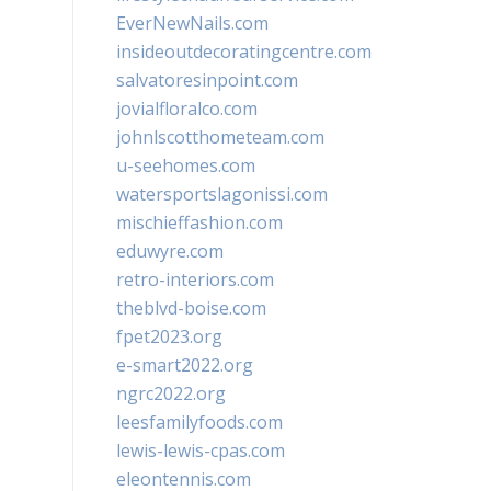
EverNewNails.com
insideoutdecoratingcentre.com
salvatoresinpoint.com
jovialfloralco.com
johnlscotthometeam.com
u-seehomes.com
watersportslagonissi.com
mischieffashion.com
eduwyre.com
retro-interiors.com
theblvd-boise.com
fpet2023.org
e-smart2022.org
ngrc2022.org
leesfamilyfoods.com
lewis-lewis-cpas.com
eleontennis.com