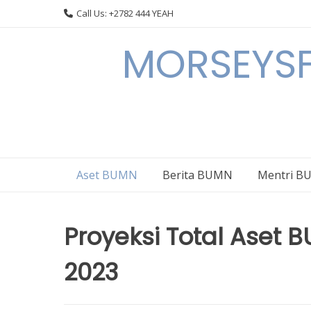
Skip
Call Us: +2782 444 YEAH
to
content
MORSEYSF
Aset BUMN
Berita BUMN
Mentri 
Proyeksi Total Aset
2023