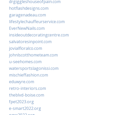
drgiggleshouseofpain.com
hotflashdesigns.com
garagenadeau.com
lifestylechauffeurservice.com
EverNewNails.com
insideoutdecoratingcentre.com
salvatoresinpoint.com
jovialfloralco.com
johnlscotthometeam.com
u-seehomes.com
watersportslagonissi.com
mischieffashion.com
eduwyre.com
retro-interiors.com
theblvd-boise.com
fpet2023.org
e-smart2022.org