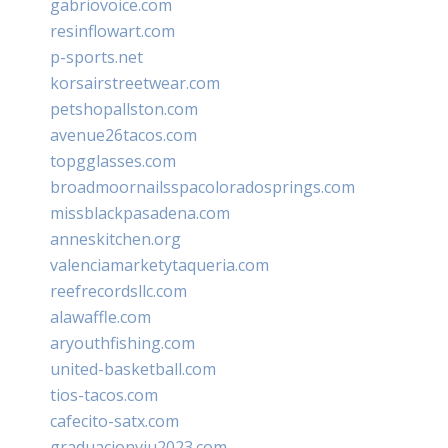
gabriovoice.com
resinflowart.com
p-sports.net
korsairstreetwear.com
petshopallston.com
avenue26tacos.com
topgglasses.com
broadmoornailsspacoloradosprings.com
missblackpasadena.com
anneskitchen.org
valenciamarketytaqueria.com
reefrecordsllc.com
alawaffle.com
aryouthfishing.com
united-basketball.com
tios-tacos.com
cafecito-satx.com
graduacionviu2023.com