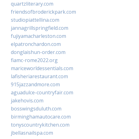
quartzliterary.com
friendsofbroderickpark.com
studiopiattellina.com
jannagrillspringfield.com
fujiyamacharleston.com
elpatronchardon.com
donglaishun-order.com
fiamc-rome2022.org
mariceworldessentials.com
lafisheriarestaurant.com
915jazzandmore.com
aguadulce-countryfair.com
jakehovis.com
bosswingsduluth.com
birminghamautocare.com
tonyscountrykitchen.com
jbellasnailspa.com