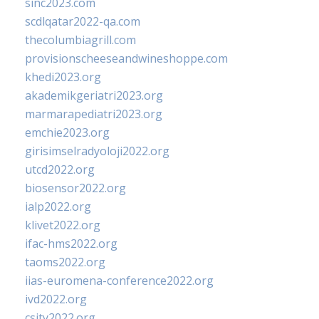
sinc2023.com
scdlqatar2022-qa.com
thecolumbiagrill.com
provisionscheeseandwineshoppe.com
khedi2023.org
akademikgeriatri2023.org
marmarapediatri2023.org
emchie2023.org
girisimselradyoloji2022.org
utcd2022.org
biosensor2022.org
ialp2022.org
klivet2022.org
ifac-hms2022.org
taoms2022.org
iias-euromena-conference2022.org
ivd2022.org
csity2022.org