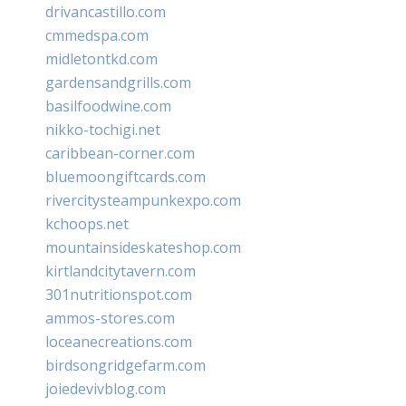
drivancastillo.com
cmmedspa.com
midletontkd.com
gardensandgrills.com
basilfoodwine.com
nikko-tochigi.net
caribbean-corner.com
bluemoongiftcards.com
rivercitysteampunkexpo.com
kchoops.net
mountainsideskateshop.com
kirtlandcitytavern.com
301nutritionspot.com
ammos-stores.com
loceanecreations.com
birdsongridgefarm.com
joiedevivblog.com