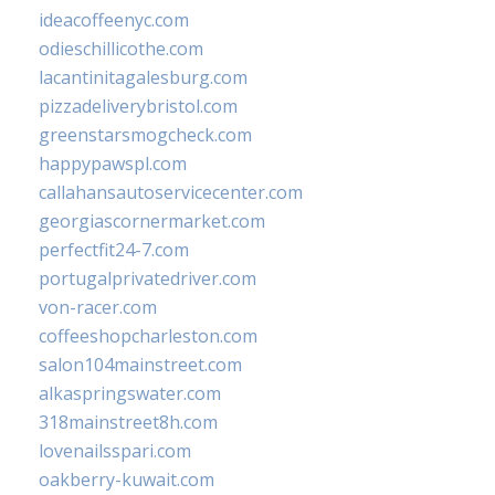
ideacoffeenyc.com
odieschillicothe.com
lacantinitagalesburg.com
pizzadeliverybristol.com
greenstarsmogcheck.com
happypawspl.com
callahansautoservicecenter.com
georgiascornermarket.com
perfectfit24-7.com
portugalprivatedriver.com
von-racer.com
coffeeshopcharleston.com
salon104mainstreet.com
alkaspringswater.com
318mainstreet8h.com
lovenailsspari.com
oakberry-kuwait.com