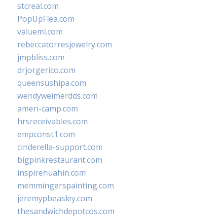
stcreal.com
PopUpFlea.com
valueml.com
rebeccatorresjewelry.com
jmpbliss.com
drjorgerico.com
queensushipa.com
wendyweimerdds.com
ameri-camp.com
hrsreceivables.com
empconst1.com
cinderella-support.com
bigpinkrestaurant.com
inspirehuahin.com
memmingerspainting.com
jeremypbeasley.com
thesandwichdepotcos.com