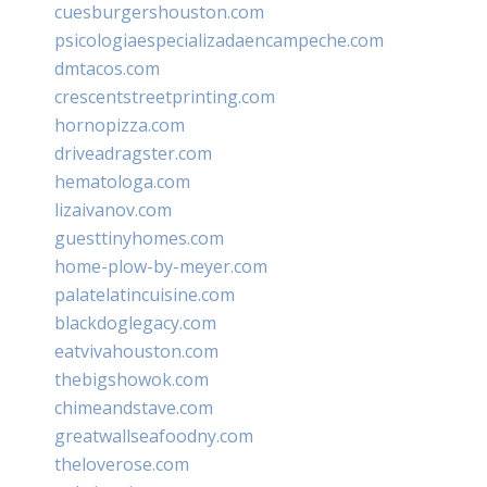
cuesburgershouston.com
psicologiaespecializadaencampeche.com
dmtacos.com
crescentstreetprinting.com
hornopizza.com
driveadragster.com
hematologa.com
lizaivanov.com
guesttinyhomes.com
home-plow-by-meyer.com
palatelatincuisine.com
blackdoglegacy.com
eatvivahouston.com
thebigshowok.com
chimeandstave.com
greatwallseafoodny.com
theloverose.com