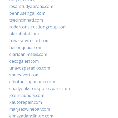
ibsarstudyabroad.com
bennusehgall.com
tsecincinnati.com
roderconstructiongroup.com
plazabatai.com
hawkscayresort.com
hellonquads.com
diarioanimales.com
decogaleri.com
unavozparadios.com
shoes-vert.com
elbotanicopanama.com
shadyoaksrockportrvpark.com
jccoinlaundry.com
kautorepair.com
marjaeswinebar.com
elmazatlanclinton.com