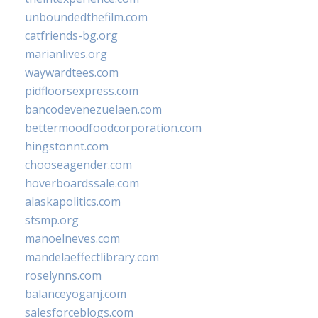
unboundedthefilm.com
catfriends-bg.org
marianlives.org
waywardtees.com
pidfloorsexpress.com
bancodevenezuelaen.com
bettermoodfoodcorporation.com
hingstonnt.com
chooseagender.com
hoverboardssale.com
alaskapolitics.com
stsmp.org
manoelneves.com
mandelaeffectlibrary.com
roselynns.com
balanceyoganj.com
salesforceblogs.com