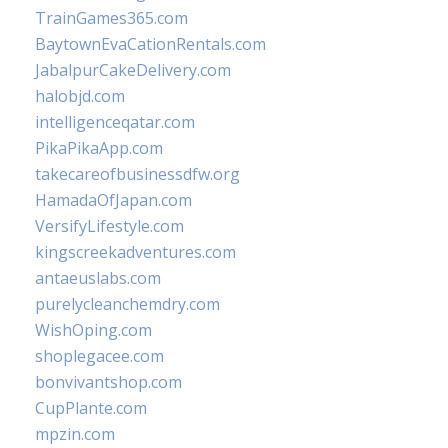
TrainGames365.com
BaytownEvaCationRentals.com
JabalpurCakeDelivery.com
halobjd.com
intelligenceqatar.com
PikaPikaApp.com
takecareofbusinessdfw.org
HamadaOfJapan.com
VersifyLifestyle.com
kingscreekadventures.com
antaeuslabs.com
purelycleanchemdry.com
WishOping.com
shoplegacee.com
bonvivantshop.com
CupPlante.com
mpzin.com