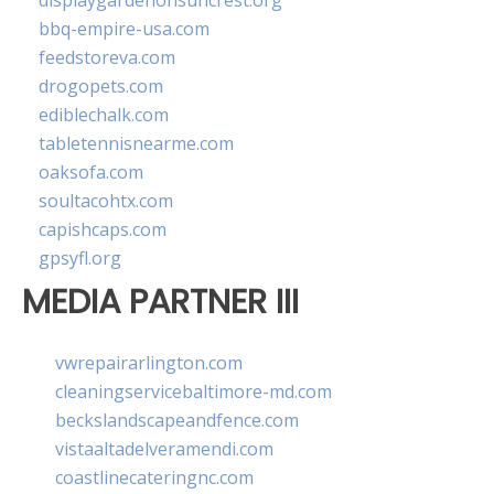
displaygardenonsuncrest.org
bbq-empire-usa.com
feedstoreva.com
drogopets.com
ediblechalk.com
tabletennisnearme.com
oaksofa.com
soultacohtx.com
capishcaps.com
gpsyfl.org
MEDIA PARTNER III
vwrepairarlington.com
cleaningservicebaltimore-md.com
beckslandscapeandfence.com
vistaaltadelveramendi.com
coastlinecateringnc.com