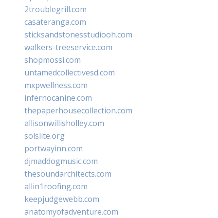
2troublegrill.com
casateranga.com
sticksandstonesstudiooh.com
walkers-treeservice.com
shopmossi.com
untamedcollectivesd.com
mxpwellness.com
infernocanine.com
thepaperhousecollection.com
allisonwillisholley.com
solslite.org
portwayinn.com
djmaddogmusic.com
thesoundarchitects.com
allin1roofing.com
keepjudgewebb.com
anatomyofadventure.com