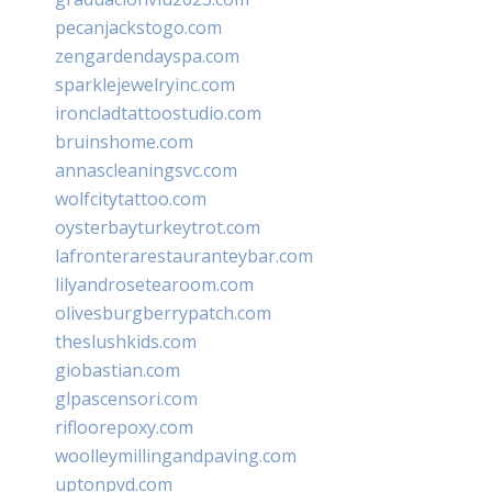
pecanjackstogo.com
zengardendayspa.com
sparklejewelryinc.com
ironcladtattoostudio.com
bruinshome.com
annascleaningsvc.com
wolfcitytattoo.com
oysterbayturkeytrot.com
lafronterarestauranteybar.com
lilyandrosetearoom.com
olivesburgberrypatch.com
theslushkids.com
giobastian.com
glpascensori.com
rifloorepoxy.com
woolleymillingandpaving.com
uptonpvd.com