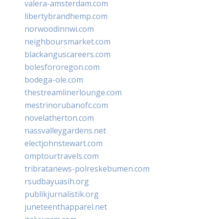
valera-amsterdam.com
libertybrandhemp.com
norwoodinnwi.com
neighboursmarket.com
blackanguscareers.com
bolesfororegon.com
bodega-ole.com
thestreamlinerlounge.com
mestrinorubanofc.com
novelatherton.com
nassvalleygardens.net
electjohnstewart.com
omptourtravels.com
tribratanews-polreskebumen.com
rsudbayuasih.org
publikjurnalistik.org
juneteenthapparel.net