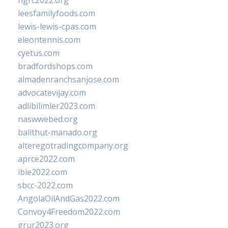
ngrc2022.org
leesfamilyfoods.com
lewis-lewis-cpas.com
eleontennis.com
cyetus.com
bradfordshops.com
almadenranchsanjose.com
advocatevijay.com
adlibilimler2023.com
naswwebed.org
balithut-manado.org
alteregotradingcompany.org
aprce2022.com
ibie2022.com
sbcc-2022.com
AngolaOilAndGas2022.com
Convoy4Freedom2022.com
grur2023.org