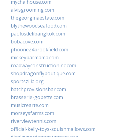
mychaihouse.com
alvisgrooming.com
thegeorginaestate.com
blythewoodseafood.com
paolosdelibangkok.com
bobacove.com
phoone24brookfield.com
mickeybarmama.com
roadwayconstructioninc.com
shopdragonflyboutique.com
sportszilla.org
batchprovisionsbar.com
brasserie-gobette.com
musicrearte.com
morseysfarms.com
riverviewtennis.com
official-kelly-toys-squishmallows.com