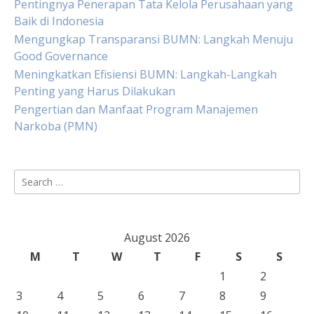
Pentingnya Penerapan Tata Kelola Perusahaan yang
Baik di Indonesia
Mengungkap Transparansi BUMN: Langkah Menuju
Good Governance
Meningkatkan Efisiensi BUMN: Langkah-Langkah
Penting yang Harus Dilakukan
Pengertian dan Manfaat Program Manajemen
Narkoba (PMN)
Search
for:
August 2026
M
T
W
T
F
S
S
1
2
3
4
5
6
7
8
9