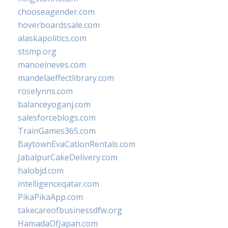
chooseagender.com
hoverboardssale.com
alaskapolitics.com
stsmp.org
manoelneves.com
mandelaeffectlibrary.com
roselynns.com
balanceyoganj.com
salesforceblogs.com
TrainGames365.com
BaytownEvaCationRentals.com
JabalpurCakeDelivery.com
halobjd.com
intelligenceqatar.com
PikaPikaApp.com
takecareofbusinessdfw.org
HamadaOfJapan.com