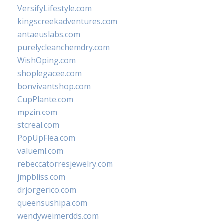
VersifyLifestyle.com
kingscreekadventures.com
antaeuslabs.com
purelycleanchemdry.com
WishOping.com
shoplegacee.com
bonvivantshop.com
CupPlante.com
mpzin.com
stcreal.com
PopUpFlea.com
valueml.com
rebeccatorresjewelry.com
jmpbliss.com
drjorgerico.com
queensushipa.com
wendyweimerdds.com