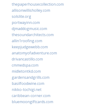
thepaperhousecollection.com
allisonwillisholley.com
solslite.org
portwayinn.com
djmaddogmusic.com
thesoundarchitects.com
allin1roofing.com
keepjudgewebb.com
anatomyofadventure.com
drivancastillo.com
cmmedspa.com
midletontkd.com
gardensandgrills.com
basilfoodwine.com
nikko-tochigi.net
caribbean-corner.com
bluemoongiftcards.com