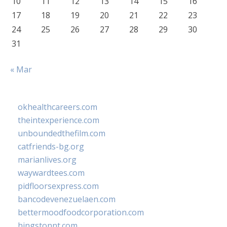
10
11
12
13
14
15
16
17
18
19
20
21
22
23
24
25
26
27
28
29
30
31
« Mar
okhealthcareers.com
theintexperience.com
unboundedthefilm.com
catfriends-bg.org
marianlives.org
waywardtees.com
pidfloorsexpress.com
bancodevenezuelaen.com
bettermoodfoodcorporation.com
hingstonnt.com