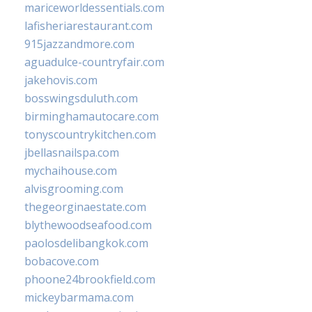
mariceworldessentials.com
lafisheriarestaurant.com
915jazzandmore.com
aguadulce-countryfair.com
jakehovis.com
bosswingsduluth.com
birminghamautocare.com
tonyscountrykitchen.com
jbellasnailspa.com
mychaihouse.com
alvisgrooming.com
thegeorginaestate.com
blythewoodseafood.com
paolosdelibangkok.com
bobacove.com
phoone24brookfield.com
mickeybarmama.com