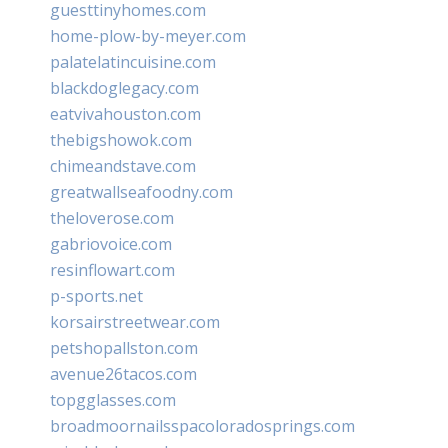
guesttinyhomes.com
home-plow-by-meyer.com
palatelatincuisine.com
blackdoglegacy.com
eatvivahouston.com
thebigshowok.com
chimeandstave.com
greatwallseafoodny.com
theloverose.com
gabriovoice.com
resinflowart.com
p-sports.net
korsairstreetwear.com
petshopallston.com
avenue26tacos.com
topgglasses.com
broadmoornailsspacoloradosprings.com