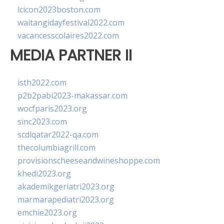
lcicon2023boston.com
waitangidayfestival2022.com
vacancesscolaires2022.com
MEDIA PARTNER II
isth2022.com
p2b2pabi2023-makassar.com
wocfparis2023.org
sinc2023.com
scdlqatar2022-qa.com
thecolumbiagrill.com
provisionscheeseandwineshoppe.com
khedi2023.org
akademikgeriatri2023.org
marmarapediatri2023.org
emchie2023.org