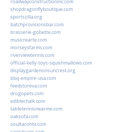
roadwayconstructioninc.com
shopdragonflyboutique.com
sportszilla.org
batchprovisionsbar.com
brasserie-gobette.com
musicrearte.com
morseysfarms.com
riverviewtennis.com
official-kelly-toys-squishmallows.com
displaygardenonsuncrest.org
bbq-empire-usa.com
feedstoreva.com
drogopets.com
ediblechalk.com
tabletennisnearme.com
oaksofa.com
soultacohtx.com
capishcaps.com