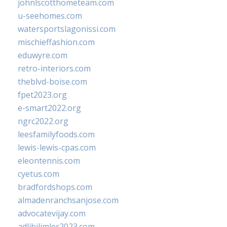
johnlscotthometeam.com
u-seehomes.com
watersportslagonissi.com
mischieffashion.com
eduwyre.com
retro-interiors.com
theblvd-boise.com
fpet2023.org
e-smart2022.org
ngrc2022.org
leesfamilyfoods.com
lewis-lewis-cpas.com
eleontennis.com
cyetus.com
bradfordshops.com
almadenranchsanjose.com
advocatevijay.com
adlibilimler2023.com