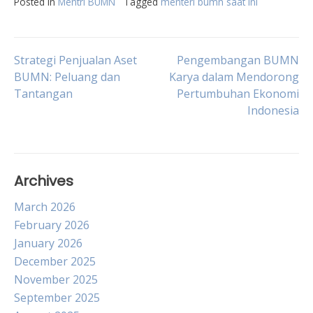
Posted in
Mentri BUMN
Tagged
menteri bumn saat ini
Post
Strategi Penjualan Aset
Pengembangan BUMN
BUMN: Peluang dan
Karya dalam Mendorong
Tantangan
Pertumbuhan Ekonomi
navigation
Indonesia
Archives
March 2026
February 2026
January 2026
December 2025
November 2025
September 2025