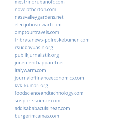
mestrinorubanofc.com
novelatherton.com
nassvalleygardens.net
electjohnstewart.com
omptourtravels.com
tribratanews-polreskebumen.com
rsudbayuasih.org
publikjurnalistik.org
juneteenthapparel.net
italywarm.com
journaloffinanceeconomics.com
kvk-kumari.org
foodscienceandtechnology.com
scisportsscience.com
addisababacuisineaz.com
burgerimcamas.com