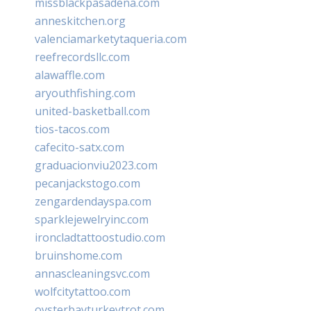
missblackpasadena.com
anneskitchen.org
valenciamarketytaqueria.com
reefrecordsllc.com
alawaffle.com
aryouthfishing.com
united-basketball.com
tios-tacos.com
cafecito-satx.com
graduacionviu2023.com
pecanjackstogo.com
zengardendayspa.com
sparklejewelryinc.com
ironcladtattoostudio.com
bruinshome.com
annascleaningsvc.com
wolfcitytattoo.com
oysterbayturkeytrot.com