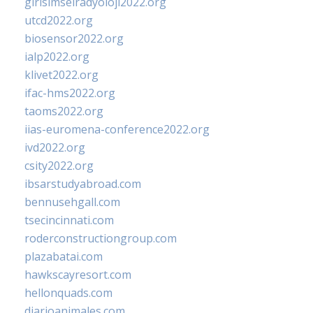
girisimselradyoloji2022.org
utcd2022.org
biosensor2022.org
ialp2022.org
klivet2022.org
ifac-hms2022.org
taoms2022.org
iias-euromena-conference2022.org
ivd2022.org
csity2022.org
ibsarstudyabroad.com
bennusehgall.com
tsecincinnati.com
roderconstructiongroup.com
plazabatai.com
hawkscayresort.com
hellonquads.com
diarioanimales.com