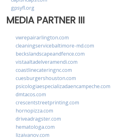
gpsyfl.org
MEDIA PARTNER III
vwrepairarlington.com
cleaningservicebaltimore-md.com
beckslandscapeandfence.com
vistaaltadelveramendi.com
coastlinecateringnc.com
cuesburgershouston.com
psicologiaespecializadaencampeche.com
dmtacos.com
crescentstreetprinting.com
hornopizza.com
driveadragster.com
hematologa.com
lizaivanov.com