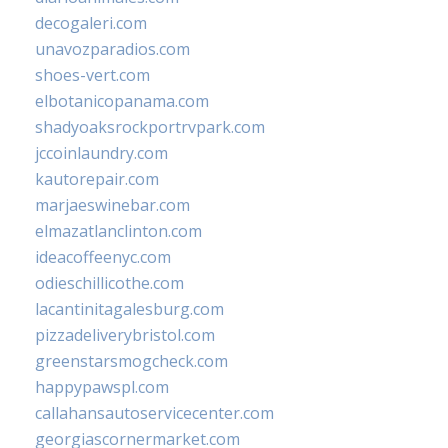
decogaleri.com
unavozparadios.com
shoes-vert.com
elbotanicopanama.com
shadyoaksrockportrvpark.com
jccoinlaundry.com
kautorepair.com
marjaeswinebar.com
elmazatlanclinton.com
ideacoffeenyc.com
odieschillicothe.com
lacantinitagalesburg.com
pizzadeliverybristol.com
greenstarsmogcheck.com
happypawspl.com
callahansautoservicecenter.com
georgiascornermarket.com