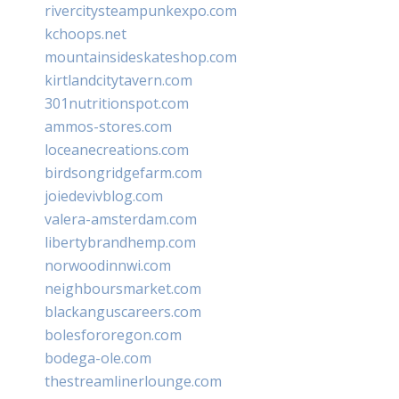
rivercitysteampunkexpo.com
kchoops.net
mountainsideskateshop.com
kirtlandcitytavern.com
301nutritionspot.com
ammos-stores.com
loceanecreations.com
birdsongridgefarm.com
joiedevivblog.com
valera-amsterdam.com
libertybrandhemp.com
norwoodinnwi.com
neighboursmarket.com
blackanguscareers.com
bolesfororegon.com
bodega-ole.com
thestreamlinerlounge.com