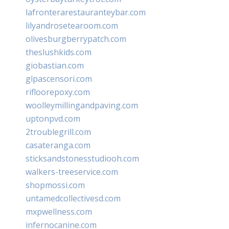
lafronterarestauranteybar.com
lilyandrosetearoom.com
olivesburgberrypatch.com
theslushkids.com
giobastian.com
glpascensori.com
rifloorepoxy.com
woolleymillingandpaving.com
uptonpvd.com
2troublegrill.com
casateranga.com
sticksandstonesstudiooh.com
walkers-treeservice.com
shopmossi.com
untamedcollectivesd.com
mxpwellness.com
infernocanine.com