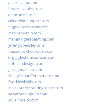
ameri-camp.com
hrsreceivables.com
empconst1.com
cinderella-support.com
bigpinkrestaurant.com
inspirehuahin.com
memmingerspainting.com
jeremypbeasley.com
thesandwichdepotcos.com
drgiggleshouseofpain.com
hotflashdesigns.com
garagenadeau.com
lifestylechauffeurservice.com
EverNewNails.com
insideoutdecoratingcentre.com
salvatoresinpoint.com
jovialfloralco.com