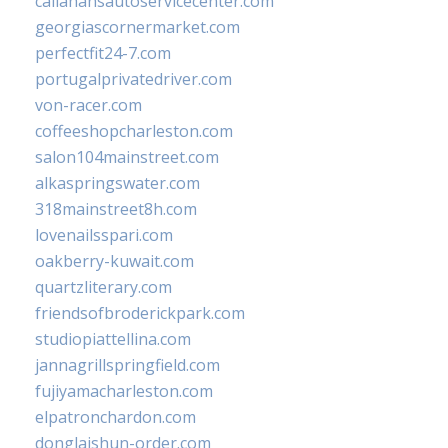
callahansautoservicecenter.com
georgiascornermarket.com
perfectfit24-7.com
portugalprivatedriver.com
von-racer.com
coffeeshopcharleston.com
salon104mainstreet.com
alkaspringswater.com
318mainstreet8h.com
lovenailsspari.com
oakberry-kuwait.com
quartzliterary.com
friendsofbroderickpark.com
studiopiattellina.com
jannagrillspringfield.com
fujiyamacharleston.com
elpatronchardon.com
donglaishun-order.com