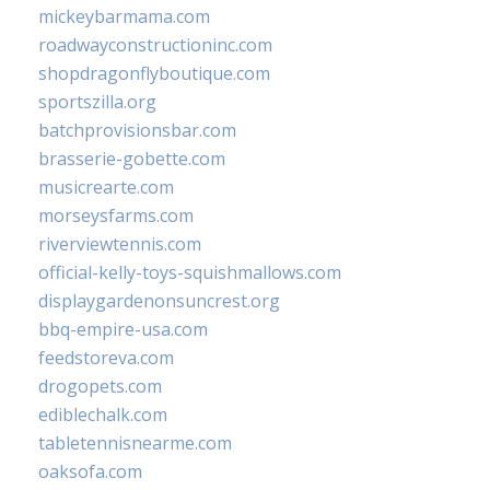
mickeybarmama.com
roadwayconstructioninc.com
shopdragonflyboutique.com
sportszilla.org
batchprovisionsbar.com
brasserie-gobette.com
musicrearte.com
morseysfarms.com
riverviewtennis.com
official-kelly-toys-squishmallows.com
displaygardenonsuncrest.org
bbq-empire-usa.com
feedstoreva.com
drogopets.com
ediblechalk.com
tabletennisnearme.com
oaksofa.com