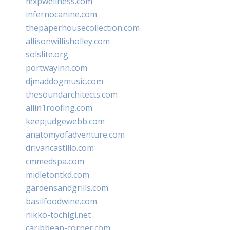
mxpwellness.com
infernocanine.com
thepaperhousecollection.com
allisonwillisholley.com
solslite.org
portwayinn.com
djmaddogmusic.com
thesoundarchitects.com
allin1roofing.com
keepjudgewebb.com
anatomyofadventure.com
drivancastillo.com
cmmedspa.com
midletontkd.com
gardensandgrills.com
basilfoodwine.com
nikko-tochigi.net
caribbean-corner.com