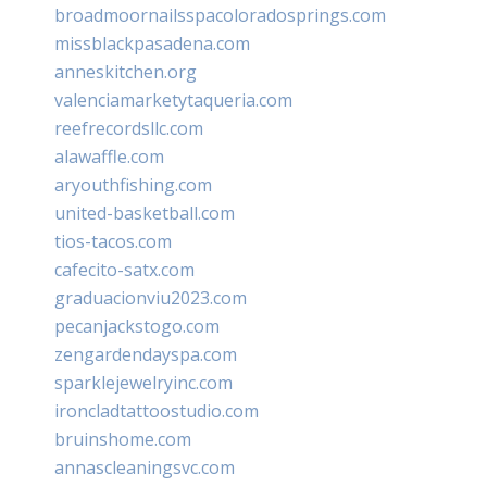
broadmoornailsspacoloradosprings.com
missblackpasadena.com
anneskitchen.org
valenciamarketytaqueria.com
reefrecordsllc.com
alawaffle.com
aryouthfishing.com
united-basketball.com
tios-tacos.com
cafecito-satx.com
graduacionviu2023.com
pecanjackstogo.com
zengardendayspa.com
sparklejewelryinc.com
ironcladtattoostudio.com
bruinshome.com
annascleaningsvc.com