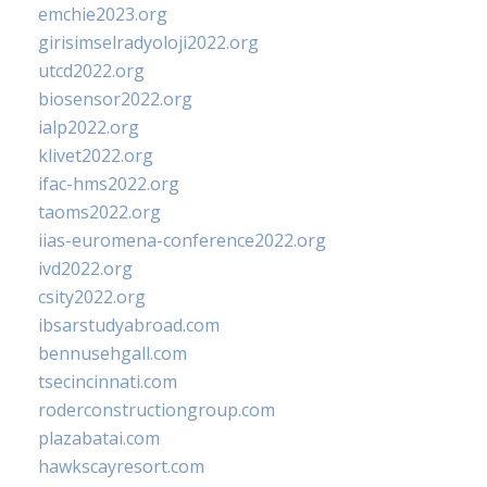
emchie2023.org
girisimselradyoloji2022.org
utcd2022.org
biosensor2022.org
ialp2022.org
klivet2022.org
ifac-hms2022.org
taoms2022.org
iias-euromena-conference2022.org
ivd2022.org
csity2022.org
ibsarstudyabroad.com
bennusehgall.com
tsecincinnati.com
roderconstructiongroup.com
plazabatai.com
hawkscayresort.com