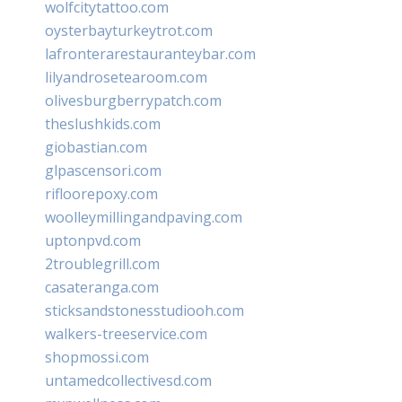
wolfcitytattoo.com
oysterbayturkeytrot.com
lafronterarestauranteybar.com
lilyandrosetearoom.com
olivesburgberrypatch.com
theslushkids.com
giobastian.com
glpascensori.com
rifloorepoxy.com
woolleymillingandpaving.com
uptonpvd.com
2troublegrill.com
casateranga.com
sticksandstonesstudiooh.com
walkers-treeservice.com
shopmossi.com
untamedcollectivesd.com