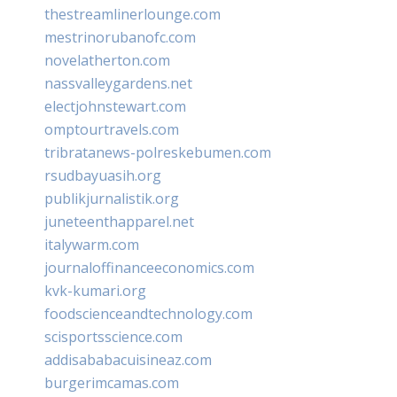
thestreamlinerlounge.com
mestrinorubanofc.com
novelatherton.com
nassvalleygardens.net
electjohnstewart.com
omptourtravels.com
tribratanews-polreskebumen.com
rsudbayuasih.org
publikjurnalistik.org
juneteenthapparel.net
italywarm.com
journaloffinanceeconomics.com
kvk-kumari.org
foodscienceandtechnology.com
scisportsscience.com
addisababacuisineaz.com
burgerimcamas.com