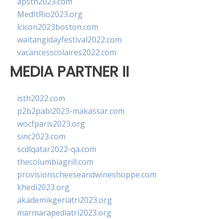
apsth2023.com
MedItRio2023.org
lcicon2023boston.com
waitangidayfestival2022.com
vacancesscolaires2022.com
MEDIA PARTNER II
isth2022.com
p2b2pabi2023-makassar.com
wocfparis2023.org
sinc2023.com
scdlqatar2022-qa.com
thecolumbiagrill.com
provisionscheeseandwineshoppe.com
khedi2023.org
akademikgeriatri2023.org
marmarapediatri2023.org