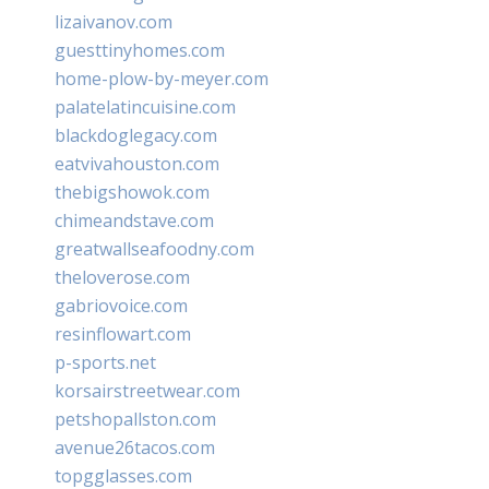
lizaivanov.com
guesttinyhomes.com
home-plow-by-meyer.com
palatelatincuisine.com
blackdoglegacy.com
eatvivahouston.com
thebigshowok.com
chimeandstave.com
greatwallseafoodny.com
theloverose.com
gabriovoice.com
resinflowart.com
p-sports.net
korsairstreetwear.com
petshopallston.com
avenue26tacos.com
topgglasses.com