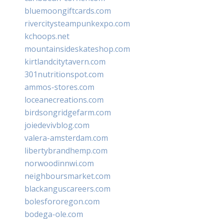
bluemoongiftcards.com
rivercitysteampunkexpo.com
kchoops.net
mountainsideskateshop.com
kirtlandcitytavern.com
301nutritionspot.com
ammos-stores.com
loceanecreations.com
birdsongridgefarm.com
joiedevivblog.com
valera-amsterdam.com
libertybrandhemp.com
norwoodinnwi.com
neighboursmarket.com
blackanguscareers.com
bolesfororegon.com
bodega-ole.com