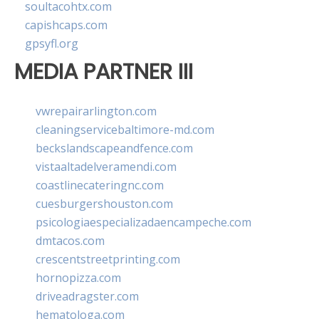
soultacohtx.com
capishcaps.com
gpsyfl.org
MEDIA PARTNER III
vwrepairarlington.com
cleaningservicebaltimore-md.com
beckslandscapeandfence.com
vistaaltadelveramendi.com
coastlinecateringnc.com
cuesburgershouston.com
psicologiaespecializadaencampeche.com
dmtacos.com
crescentstreetprinting.com
hornopizza.com
driveadragster.com
hematologa.com