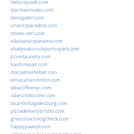
hellonquads.com
diarioanimales.com
decogaleri.com
unavozparadios.com
shoes-vert.com
elbotanicopanama.com
shadyoaksrockportrvpark.com
jccoinlaundry.com
kautorepair.com
marjaeswinebar.com
elmazatlanclinton.com
ideacoffeenyc.com
odieschillicothe.com
lacantinitagalesburg.com
pizzadeliverybristol.com
greenstarsmogcheck.com
happypawspl.com