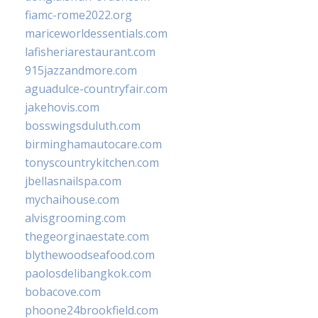
fiamc-rome2022.org
mariceworldessentials.com
lafisheriarestaurant.com
915jazzandmore.com
aguadulce-countryfair.com
jakehovis.com
bosswingsduluth.com
birminghamautocare.com
tonyscountrykitchen.com
jbellasnailspa.com
mychaihouse.com
alvisgrooming.com
thegeorginaestate.com
blythewoodseafood.com
paolosdelibangkok.com
bobacove.com
phoone24brookfield.com