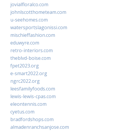
jovialfloralco.com
johnlscotthometeam.com
u-seehomes.com
watersportslagonissi.com
mischieffashion.com
eduwyre.com
retro-interiors.com
theblvd-boise.com
fpet2023.org
e-smart2022.org
ngrc2022.org
leesfamilyfoods.com
lewis-lewis-cpas.com
eleontennis.com
cyetus.com
bradfordshops.com
almadenranchsanjose.com