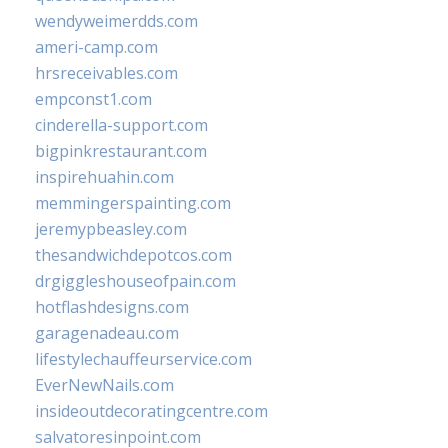
wendyweimerdds.com
ameri-camp.com
hrsreceivables.com
empconst1.com
cinderella-support.com
bigpinkrestaurant.com
inspirehuahin.com
memmingerspainting.com
jeremypbeasley.com
thesandwichdepotcos.com
drgiggleshouseofpain.com
hotflashdesigns.com
garagenadeau.com
lifestylechauffeurservice.com
EverNewNails.com
insideoutdecoratingcentre.com
salvatoresinpoint.com