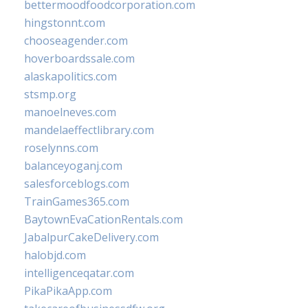
bettermoodfoodcorporation.com
hingstonnt.com
chooseagender.com
hoverboardssale.com
alaskapolitics.com
stsmp.org
manoelneves.com
mandelaeffectlibrary.com
roselynns.com
balanceyoganj.com
salesforceblogs.com
TrainGames365.com
BaytownEvaCationRentals.com
JabalpurCakeDelivery.com
halobjd.com
intelligenceqatar.com
PikaPikaApp.com