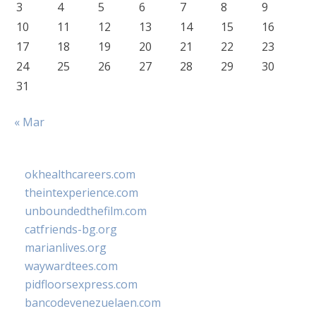
3
4
5
6
7
8
9
10
11
12
13
14
15
16
17
18
19
20
21
22
23
24
25
26
27
28
29
30
31
« Mar
okhealthcareers.com
theintexperience.com
unboundedthefilm.com
catfriends-bg.org
marianlives.org
waywardtees.com
pidfloorsexpress.com
bancodevenezuelaen.com