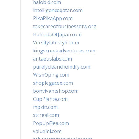
halobjd.com
intelligenceqatar.com
PikaPikaApp.com
takecareofbusinessdfw.org
HamadaOfJapan.com
VersifyLifestyle.com
kingscreekadventures.com
antaeuslabs.com
purelycleanchemdry.com
WishOping.com
shoplegacee.com
bonvivantshop.com
CupPlante.com
mpzin.com
stcreal.com
PopUpFlea.com
valueml.com