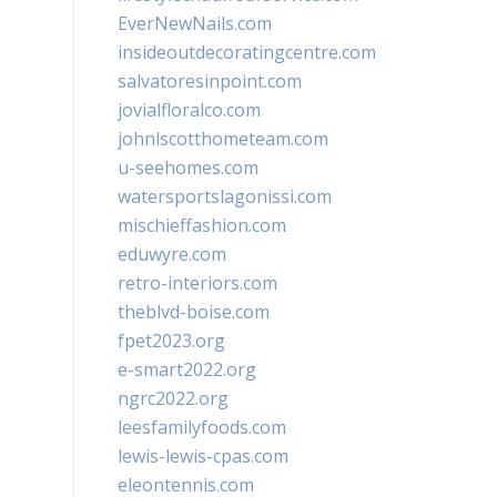
EverNewNails.com
insideoutdecoratingcentre.com
salvatoresinpoint.com
jovialfloralco.com
johnlscotthometeam.com
u-seehomes.com
watersportslagonissi.com
mischieffashion.com
eduwyre.com
retro-interiors.com
theblvd-boise.com
fpet2023.org
e-smart2022.org
ngrc2022.org
leesfamilyfoods.com
lewis-lewis-cpas.com
eleontennis.com