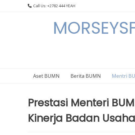
Skip
Call Us: +2782 444 YEAH
to
content
MORSEYSF
Aset BUMN
Berita BUMN
Mentri 
Prestasi Menteri B
Kinerja Badan Usaha