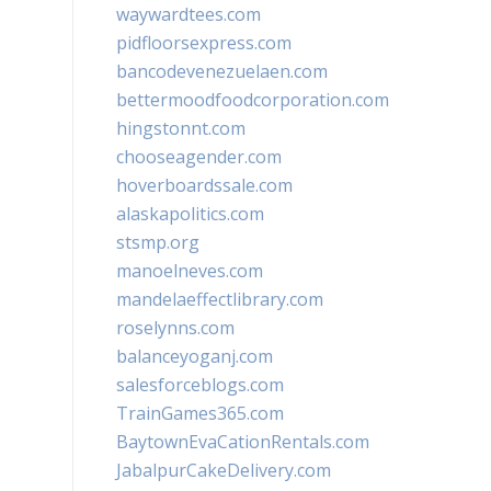
waywardtees.com
pidfloorsexpress.com
bancodevenezuelaen.com
bettermoodfoodcorporation.com
hingstonnt.com
chooseagender.com
hoverboardssale.com
alaskapolitics.com
stsmp.org
manoelneves.com
mandelaeffectlibrary.com
roselynns.com
balanceyoganj.com
salesforceblogs.com
TrainGames365.com
BaytownEvaCationRentals.com
JabalpurCakeDelivery.com