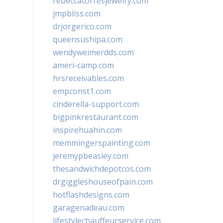
rebeccatorresjewelry.com
jmpbliss.com
drjorgerico.com
queensushipa.com
wendyweimerdds.com
ameri-camp.com
hrsreceivables.com
empconst1.com
cinderella-support.com
bigpinkrestaurant.com
inspirehuahin.com
memmingerspainting.com
jeremypbeasley.com
thesandwichdepotcos.com
drgiggleshouseofpain.com
hotflashdesigns.com
garagenadeau.com
lifestylechauffeurservice.com