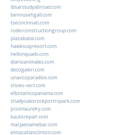
ibsarstudyabroad.com
bennusehgall.com
tsecincinnati.com
roderconstructiongroup.com
plazabatai.com
hawkscayresort.com
hellonquads.com
diarioanimales.com
decogaleri.com
unavozparadios.com
shoes-vert.com
elbotanicopanama.com
shadyoaksrockportrvpark.com
jccoinlaundry.com
kautorepair.com
marjaeswinebar.com
elmazatlanclinton.com