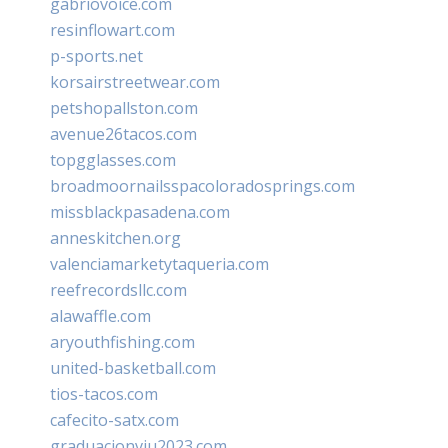
gabriovoice.com
resinflowart.com
p-sports.net
korsairstreetwear.com
petshopallston.com
avenue26tacos.com
topgglasses.com
broadmoornailsspacoloradosprings.com
missblackpasadena.com
anneskitchen.org
valenciamarketytaqueria.com
reefrecordsllc.com
alawaffle.com
aryouthfishing.com
united-basketball.com
tios-tacos.com
cafecito-satx.com
graduacionviu2023.com