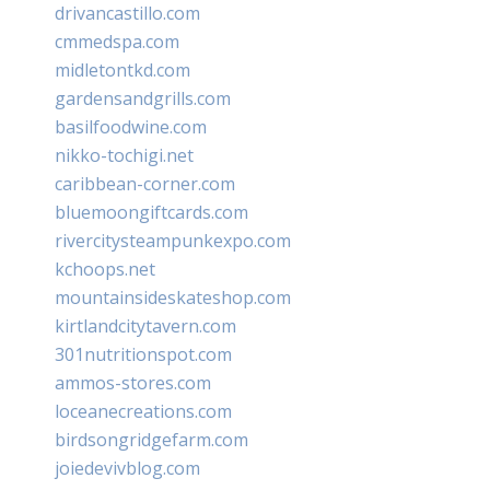
drivancastillo.com
cmmedspa.com
midletontkd.com
gardensandgrills.com
basilfoodwine.com
nikko-tochigi.net
caribbean-corner.com
bluemoongiftcards.com
rivercitysteampunkexpo.com
kchoops.net
mountainsideskateshop.com
kirtlandcitytavern.com
301nutritionspot.com
ammos-stores.com
loceanecreations.com
birdsongridgefarm.com
joiedevivblog.com