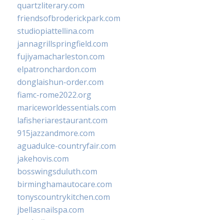
quartzliterary.com
friendsofbroderickpark.com
studiopiattellina.com
jannagrillspringfield.com
fujiyamacharleston.com
elpatronchardon.com
donglaishun-order.com
fiamc-rome2022.org
mariceworldessentials.com
lafisheriarestaurant.com
915jazzandmore.com
aguadulce-countryfair.com
jakehovis.com
bosswingsduluth.com
birminghamautocare.com
tonyscountrykitchen.com
jbellasnailspa.com