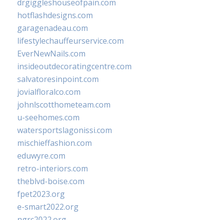
drgiggleshouseofpain.com
hotflashdesigns.com
garagenadeau.com
lifestylechauffeurservice.com
EverNewNails.com
insideoutdecoratingcentre.com
salvatoresinpoint.com
jovialfloralco.com
johnlscotthometeam.com
u-seehomes.com
watersportslagonissi.com
mischieffashion.com
eduwyre.com
retro-interiors.com
theblvd-boise.com
fpet2023.org
e-smart2022.org
ngrc2022.org