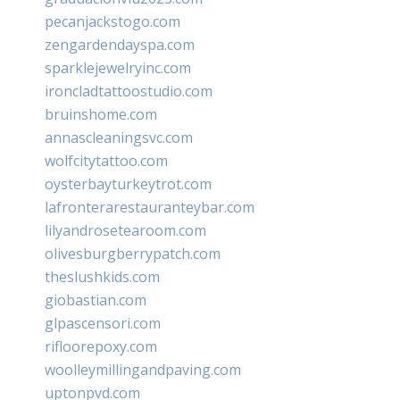
pecanjackstogo.com
zengardendayspa.com
sparklejewelryinc.com
ironcladtattoostudio.com
bruinshome.com
annascleaningsvc.com
wolfcitytattoo.com
oysterbayturkeytrot.com
lafronterarestauranteybar.com
lilyandrosetearoom.com
olivesburgberrypatch.com
theslushkids.com
giobastian.com
glpascensori.com
rifloorepoxy.com
woolleymillingandpaving.com
uptonpvd.com