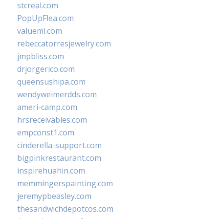
stcreal.com
PopUpFlea.com
valueml.com
rebeccatorresjewelry.com
jmpbliss.com
drjorgerico.com
queensushipa.com
wendyweimerdds.com
ameri-camp.com
hrsreceivables.com
empconst1.com
cinderella-support.com
bigpinkrestaurant.com
inspirehuahin.com
memmingerspainting.com
jeremypbeasley.com
thesandwichdepotcos.com