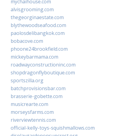
mychaihouse.com
alvisgrooming.com
thegeorginaestate.com
blythewoodseafood.com
paolosdelibangkok.com
bobacove.com
phoone24brookfield.com
mickeybarmama.com
roadwayconstructioninc.com
shopdragonflyboutique.com
sportszilla.org
batchprovisionsbar.com
brasserie-gobette.com
musicrearte.com
morseysfarms.com
riverviewtennis.com
official-kelly-toys-squishmallows.com
displaygardenonsuncrest.org