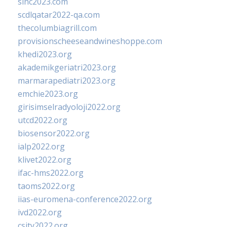
sinc2023.com
scdlqatar2022-qa.com
thecolumbiagrill.com
provisionscheeseandwineshoppe.com
khedi2023.org
akademikgeriatri2023.org
marmarapediatri2023.org
emchie2023.org
girisimselradyoloji2022.org
utcd2022.org
biosensor2022.org
ialp2022.org
klivet2022.org
ifac-hms2022.org
taoms2022.org
iias-euromena-conference2022.org
ivd2022.org
csity2022.org