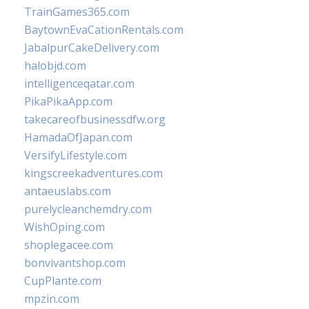
TrainGames365.com
BaytownEvaCationRentals.com
JabalpurCakeDelivery.com
halobjd.com
intelligenceqatar.com
PikaPikaApp.com
takecareofbusinessdfw.org
HamadaOfJapan.com
VersifyLifestyle.com
kingscreekadventures.com
antaeuslabs.com
purelycleanchemdry.com
WishOping.com
shoplegacee.com
bonvivantshop.com
CupPlante.com
mpzin.com