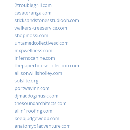
2troublegrill.com
casateranga.com
sticksandstonesstudiooh.com
walkers-treeservice.com
shopmossi.com
untamedcollectivesd.com
mxpwellness.com
infernocanine.com
thepaperhousecollection.com
allisonwillisholley.com
solslite.org
portwayinn.com
djmaddogmusic.com
thesoundarchitects.com
allin1roofing.com
keepjudgewebb.com
anatomyofadventure.com