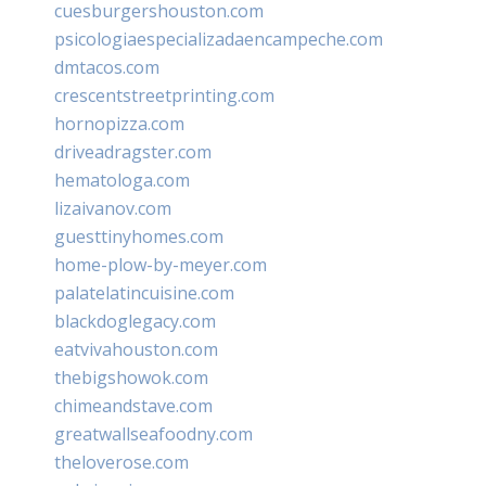
cuesburgershouston.com
psicologiaespecializadaencampeche.com
dmtacos.com
crescentstreetprinting.com
hornopizza.com
driveadragster.com
hematologa.com
lizaivanov.com
guesttinyhomes.com
home-plow-by-meyer.com
palatelatincuisine.com
blackdoglegacy.com
eatvivahouston.com
thebigshowok.com
chimeandstave.com
greatwallseafoodny.com
theloverose.com