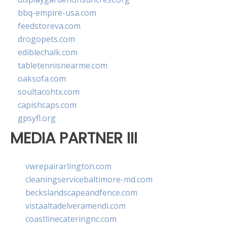
bbq-empire-usa.com
feedstoreva.com
drogopets.com
ediblechalk.com
tabletennisnearme.com
oaksofa.com
soultacohtx.com
capishcaps.com
gpsyfl.org
MEDIA PARTNER III
vwrepairarlington.com
cleaningservicebaltimore-md.com
beckslandscapeandfence.com
vistaaltadelveramendi.com
coastlinecateringnc.com