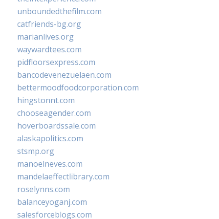
unboundedthefilm.com
catfriends-bg.org
marianlives.org
waywardtees.com
pidfloorsexpress.com
bancodevenezuelaen.com
bettermoodfoodcorporation.com
hingstonnt.com
chooseagender.com
hoverboardssale.com
alaskapolitics.com
stsmp.org
manoelneves.com
mandelaeffectlibrary.com
roselynns.com
balanceyoganj.com
salesforceblogs.com