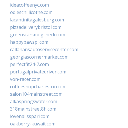
ideacoffeenyc.com
odieschillicothe.com
lacantinitagalesburg.com
pizzadeliverybristol.com
greenstarsmogcheck.com
happypawspl.com
callahansautoservicecenter.com
georgiascornermarket.com
perfectfit24-7.com
portugalprivatedriver.com
von-racer.com
coffeeshopcharleston.com
salon104mainstreet.com
alkaspringswater.com
318mainstreet8h.com
lovenailsspari.com
oakberry-kuwait.com