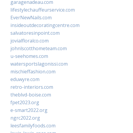
garagenadeau.com
lifestylechauffeurservice.com
EverNewNails.com
insideoutdecoratingcentre.com
salvatoresinpoint.com
jovialfloralco.com
johnlscotthometeam.com
u-seehomes.com
watersportslagonissi.com
mischieffashion.com
eduwyre.com
retro-interiors.com
theblvd-boise.com
fpet2023.org
e-smart2022.org
ngrc2022.org
leesfamilyfoods.com