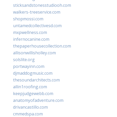
sticksandstonesstudiooh.com
walkers-treeservice.com
shopmossi.com
untamedcollectivesd.com
mxpwellness.com
infernocanine.com
thepaperhousecollection.com
allisonwillisholley.com
solslite.org
portwayinn.com
djmaddogmusic.com
thesoundarchitects.com
allin1roofing.com
keepjudgewebb.com
anatomyofadventure.com
drivancastillo.com
cmmedspa.com