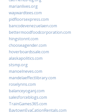
marianlives.org
waywardtees.com
pidfloorsexpress.com
bancodevenezuelaen.com
bettermoodfoodcorporation.com
hingstonnt.com
chooseagender.com
hoverboardssale.com
alaskapolitics.com
stsmp.org
manoelneves.com
mandelaeffectlibrary.com
roselynns.com
balanceyoganj.com
salesforceblogs.com
TrainGames365.com
BaytownEvaCationRentals.com