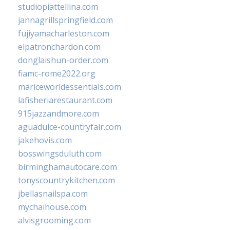
studiopiattellina.com
jannagrillspringfield.com
fujiyamacharleston.com
elpatronchardon.com
donglaishun-order.com
fiamc-rome2022.org
mariceworldessentials.com
lafisheriarestaurant.com
915jazzandmore.com
aguadulce-countryfair.com
jakehovis.com
bosswingsduluth.com
birminghamautocare.com
tonyscountrykitchen.com
jbellasnailspa.com
mychaihouse.com
alvisgrooming.com