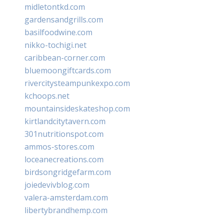
midletontkd.com
gardensandgrills.com
basilfoodwine.com
nikko-tochigi.net
caribbean-corner.com
bluemoongiftcards.com
rivercitysteampunkexpo.com
kchoops.net
mountainsideskateshop.com
kirtlandcitytavern.com
301nutritionspot.com
ammos-stores.com
loceanecreations.com
birdsongridgefarm.com
joiedevivblog.com
valera-amsterdam.com
libertybrandhemp.com