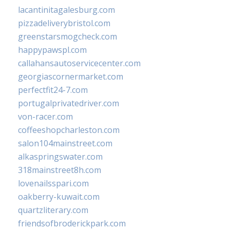
lacantinitagalesburg.com
pizzadeliverybristol.com
greenstarsmogcheck.com
happypawspl.com
callahansautoservicecenter.com
georgiascornermarket.com
perfectfit24-7.com
portugalprivatedriver.com
von-racer.com
coffeeshopcharleston.com
salon104mainstreet.com
alkaspringswater.com
318mainstreet8h.com
lovenailsspari.com
oakberry-kuwait.com
quartzliterary.com
friendsofbroderickpark.com