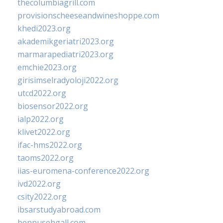
thecolumbiagrill.com
provisionscheeseandwineshoppe.com
khedi2023.org
akademikgeriatri2023.org
marmarapediatri2023.org
emchie2023.org
girisimselradyoloji2022.org
utcd2022.org
biosensor2022.org
ialp2022.org
klivet2022.org
ifac-hms2022.org
taoms2022.org
iias-euromena-conference2022.org
ivd2022.org
csity2022.org
ibsarstudyabroad.com
bennusehgall.com