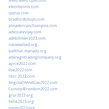
lewis-lewis-cpas.com
eleontennis.com
cyetus.com
bradfordshops.com
almadenranchsanjose.com
advocatevijay.com
adlibilimler2023.com
naswwebed.org
balithut-manado.org
alteregotradingcompany.org
aprce2022.com
ibie2022.com
sbcc-2022.com
AngolaOilAndGas2022.com
Convoy4Freedom2022.com
grur2023.org
hkhk2023.org
napm2023.org