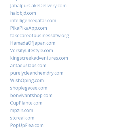
JabalpurCakeDelivery.com
halobjd.com
intelligenceqatar.com
PikaPikaApp.com
takecareofbusinessdfw.org
HamadaOfJapan.com
VersifyLifestyle.com
kingscreekadventures.com
antaeuslabs.com
purelycleanchemdry.com
WishOping.com
shoplegacee.com
bonvivantshop.com
CupPlante.com
mpzin.com
stcreal.com
PopUpFlea.com