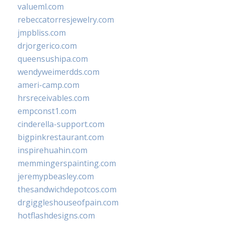
valueml.com
rebeccatorresjewelry.com
jmpbliss.com
drjorgerico.com
queensushipa.com
wendyweimerdds.com
ameri-camp.com
hrsreceivables.com
empconst1.com
cinderella-support.com
bigpinkrestaurant.com
inspirehuahin.com
memmingerspainting.com
jeremypbeasley.com
thesandwichdepotcos.com
drgiggleshouseofpain.com
hotflashdesigns.com