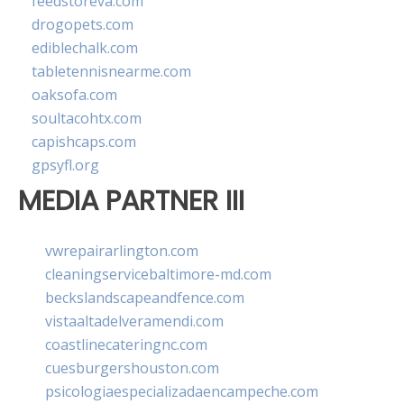
feedstoreva.com
drogopets.com
ediblechalk.com
tabletennisnearme.com
oaksofa.com
soultacohtx.com
capishcaps.com
gpsyfl.org
MEDIA PARTNER III
vwrepairarlington.com
cleaningservicebaltimore-md.com
beckslandscapeandfence.com
vistaaltadelveramendi.com
coastlinecateringnc.com
cuesburgershouston.com
psicologiaespecializadaencampeche.com