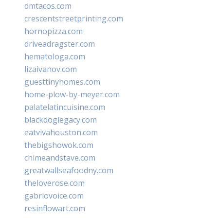
dmtacos.com
crescentstreetprinting.com
hornopizza.com
driveadragster.com
hematologa.com
lizaivanov.com
guesttinyhomes.com
home-plow-by-meyer.com
palatelatincuisine.com
blackdoglegacy.com
eatvivahouston.com
thebigshowok.com
chimeandstave.com
greatwallseafoodny.com
theloverose.com
gabriovoice.com
resinflowart.com