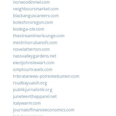
norwoodinnwi.com
neighboursmarket.com
blackanguscareers.com
bolesfororegon.com
bodega-ole.com
thestreamlinerlounge.com
mestrinorubanofc.com
novelatherton.com
nassvalleygardens.net
electjohnstewart.com
omptourtravels.com
tribratanews-polreskebumen.com
rsudbayuasih.org
publikjurnalistik.org
juneteenthapparel.net
italywarm.com
journaloffinanceeconomics.com