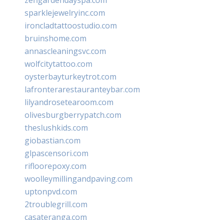
sparklejewelryinc.com
ironcladtattoostudio.com
bruinshome.com
annascleaningsvc.com
wolfcitytattoo.com
oysterbayturkeytrot.com
lafronterarestauranteybar.com
lilyandrosetearoom.com
olivesburgberrypatch.com
theslushkids.com
giobastian.com
glpascensori.com
rifloorepoxy.com
woolleymillingandpaving.com
uptonpvd.com
2troublegrill.com
casateranga.com