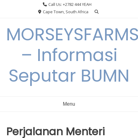
Skip
Call Us: +2782 444 YEAH
to
Cape Town, South Africa
content
MORSEYSFARM
– Informasi
Seputar BUMN
Menu
Perjalanan Menteri