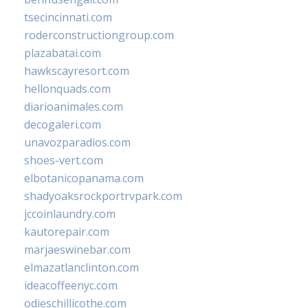
tsecincinnati.com
roderconstructiongroup.com
plazabatai.com
hawkscayresort.com
hellonquads.com
diarioanimales.com
decogaleri.com
unavozparadios.com
shoes-vert.com
elbotanicopanama.com
shadyoaksrockportrvpark.com
jccoinlaundry.com
kautorepair.com
marjaeswinebar.com
elmazatlanclinton.com
ideacoffeenyc.com
odieschillicothe.com