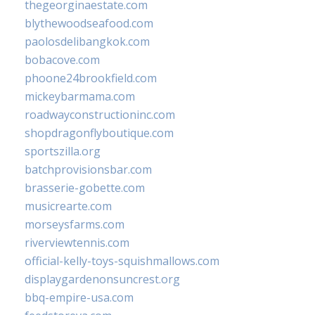
thegeorginaestate.com
blythewoodseafood.com
paolosdelibangkok.com
bobacove.com
phoone24brookfield.com
mickeybarmama.com
roadwayconstructioninc.com
shopdragonflyboutique.com
sportszilla.org
batchprovisionsbar.com
brasserie-gobette.com
musicrearte.com
morseysfarms.com
riverviewtennis.com
official-kelly-toys-squishmallows.com
displaygardenonsuncrest.org
bbq-empire-usa.com