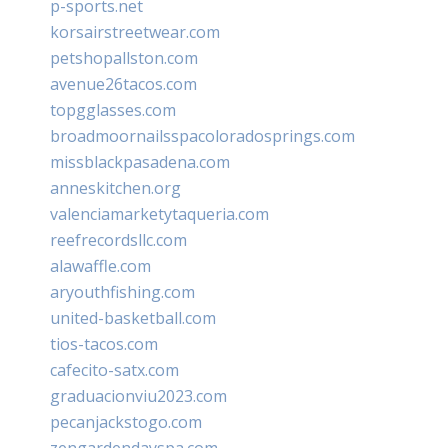
p-sports.net
korsairstreetwear.com
petshopallston.com
avenue26tacos.com
topgglasses.com
broadmoornailsspacoloradosprings.com
missblackpasadena.com
anneskitchen.org
valenciamarketytaqueria.com
reefrecordsllc.com
alawaffle.com
aryouthfishing.com
united-basketball.com
tios-tacos.com
cafecito-satx.com
graduacionviu2023.com
pecanjackstogo.com
zengardendayspa.com