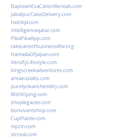
BaytownEvaCationRentals.com
JabalpurCakeDelivery.com
halobjd.com
intelligenceqatar.com
PikaPikaApp.com
takecareofbusinessdfw.org
HamadaOfJapan.com
VersifyLifestyle.com
kingscreekadventures.com
antaeuslabs.com
purelycleanchemdry.com
WishOping.com
shoplegacee.com
bonvivantshop.com
CupPlante.com
mpzin.com
stcreal.com