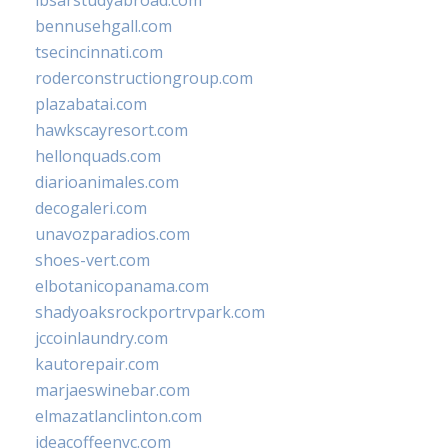
ibsarstudyabroad.com
bennusehgall.com
tsecincinnati.com
roderconstructiongroup.com
plazabatai.com
hawkscayresort.com
hellonquads.com
diarioanimales.com
decogaleri.com
unavozparadios.com
shoes-vert.com
elbotanicopanama.com
shadyoaksrockportrvpark.com
jccoinlaundry.com
kautorepair.com
marjaeswinebar.com
elmazatlanclinton.com
ideacoffeenyc.com