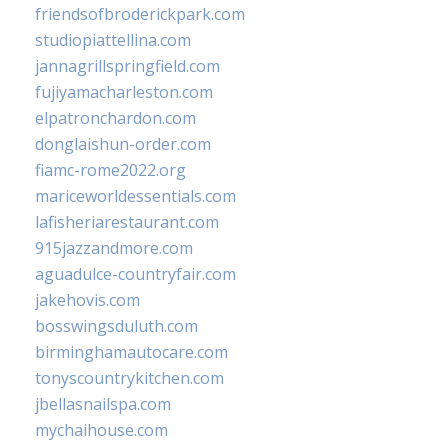
friendsofbroderickpark.com
studiopiattellina.com
jannagrillspringfield.com
fujiyamacharleston.com
elpatronchardon.com
donglaishun-order.com
fiamc-rome2022.org
mariceworldessentials.com
lafisheriarestaurant.com
915jazzandmore.com
aguadulce-countryfair.com
jakehovis.com
bosswingsduluth.com
birminghamautocare.com
tonyscountrykitchen.com
jbellasnailspa.com
mychaihouse.com