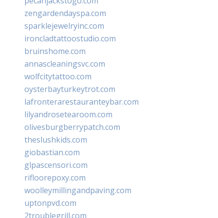
pecanjackstogo.com
zengardendayspa.com
sparklejewelryinc.com
ironcladtattoostudio.com
bruinshome.com
annascleaningsvc.com
wolfcitytattoo.com
oysterbayturkeytrot.com
lafronterarestauranteybar.com
lilyandrosetearoom.com
olivesburgberrypatch.com
theslushkids.com
giobastian.com
glpascensori.com
rifloorepoxy.com
woolleymillingandpaving.com
uptonpvd.com
2troublegrill.com