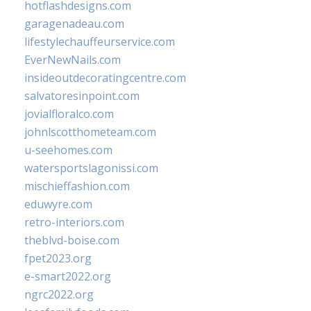
hotflashdesigns.com
garagenadeau.com
lifestylechauffeurservice.com
EverNewNails.com
insideoutdecoratingcentre.com
salvatoresinpoint.com
jovialfloralco.com
johnlscotthometeam.com
u-seehomes.com
watersportslagonissi.com
mischieffashion.com
eduwyre.com
retro-interiors.com
theblvd-boise.com
fpet2023.org
e-smart2022.org
ngrc2022.org