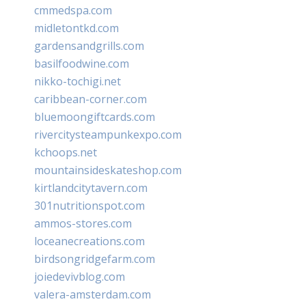
cmmedspa.com
midletontkd.com
gardensandgrills.com
basilfoodwine.com
nikko-tochigi.net
caribbean-corner.com
bluemoongiftcards.com
rivercitysteampunkexpo.com
kchoops.net
mountainsideskateshop.com
kirtlandcitytavern.com
301nutritionspot.com
ammos-stores.com
loceanecreations.com
birdsongridgefarm.com
joiedevivblog.com
valera-amsterdam.com