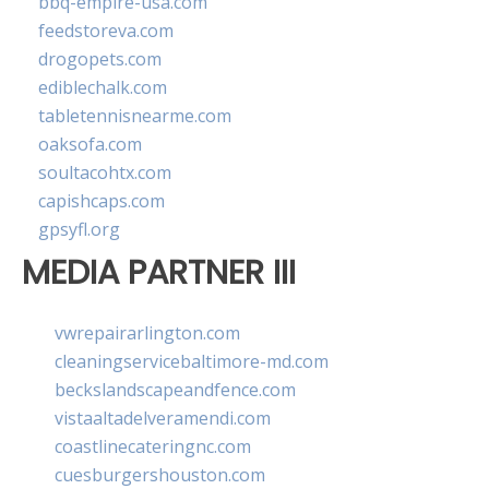
bbq-empire-usa.com
feedstoreva.com
drogopets.com
ediblechalk.com
tabletennisnearme.com
oaksofa.com
soultacohtx.com
capishcaps.com
gpsyfl.org
MEDIA PARTNER III
vwrepairarlington.com
cleaningservicebaltimore-md.com
beckslandscapeandfence.com
vistaaltadelveramendi.com
coastlinecateringnc.com
cuesburgershouston.com