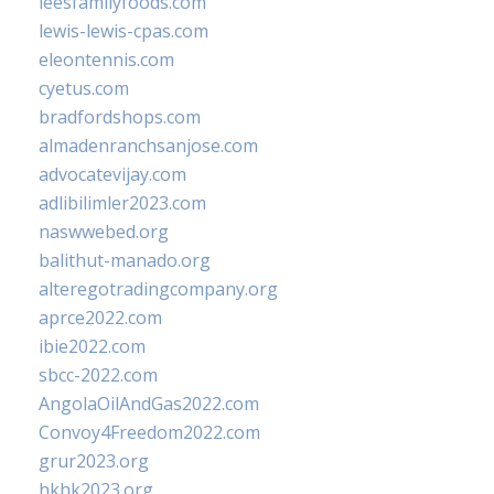
leesfamilyfoods.com
lewis-lewis-cpas.com
eleontennis.com
cyetus.com
bradfordshops.com
almadenranchsanjose.com
advocatevijay.com
adlibilimler2023.com
naswwebed.org
balithut-manado.org
alteregotradingcompany.org
aprce2022.com
ibie2022.com
sbcc-2022.com
AngolaOilAndGas2022.com
Convoy4Freedom2022.com
grur2023.org
hkhk2023.org