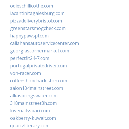
odieschillicothe.com
lacantinitagalesburg.com
pizzadeliverybristol.com
greenstarsmogcheck.com
happypawspl.com
callahansautoservicecenter.com
georgiascornermarket.com
perfectfit24-7.com
portugalprivatedriver.com
von-racer.com
coffeeshopcharleston.com
salon104mainstreet.com
alkaspringswater.com
318mainstreet8h.com
lovenailsspari.com
oakberry-kuwait.com
quartzliterary.com