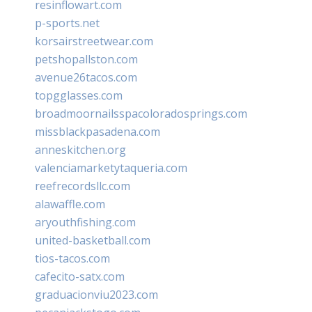
resinflowart.com
p-sports.net
korsairstreetwear.com
petshopallston.com
avenue26tacos.com
topgglasses.com
broadmoornailsspacoloradosprings.com
missblackpasadena.com
anneskitchen.org
valenciamarketytaqueria.com
reefrecordsllc.com
alawaffle.com
aryouthfishing.com
united-basketball.com
tios-tacos.com
cafecito-satx.com
graduacionviu2023.com