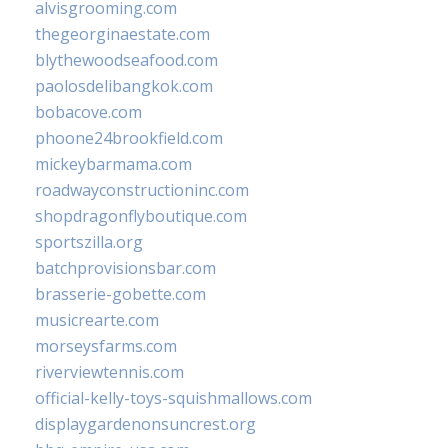
alvisgrooming.com
thegeorginaestate.com
blythewoodseafood.com
paolosdelibangkok.com
bobacove.com
phoone24brookfield.com
mickeybarmama.com
roadwayconstructioninc.com
shopdragonflyboutique.com
sportszilla.org
batchprovisionsbar.com
brasserie-gobette.com
musicrearte.com
morseysfarms.com
riverviewtennis.com
official-kelly-toys-squishmallows.com
displaygardenonsuncrest.org