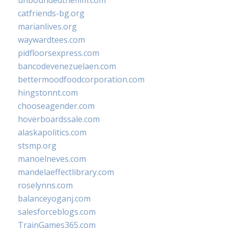
unboundedthefilm.com
catfriends-bg.org
marianlives.org
waywardtees.com
pidfloorsexpress.com
bancodevenezuelaen.com
bettermoodfoodcorporation.com
hingstonnt.com
chooseagender.com
hoverboardssale.com
alaskapolitics.com
stsmp.org
manoelneves.com
mandelaeffectlibrary.com
roselynns.com
balanceyoganj.com
salesforceblogs.com
TrainGames365.com