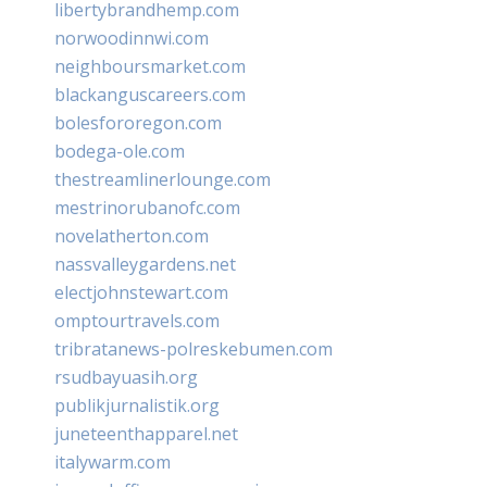
libertybrandhemp.com
norwoodinnwi.com
neighboursmarket.com
blackanguscareers.com
bolesfororegon.com
bodega-ole.com
thestreamlinerlounge.com
mestrinorubanofc.com
novelatherton.com
nassvalleygardens.net
electjohnstewart.com
omptourtravels.com
tribratanews-polreskebumen.com
rsudbayuasih.org
publikjurnalistik.org
juneteenthapparel.net
italywarm.com