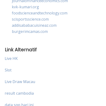
journaloffinanceeconomics.com
kvk-kumari.org
foodscienceandtechnology.com
scisportsscience.com
addisababacuisineaz.com
burgerimcamas.com
Link Alternatif
Live HK
Slot
Live Draw Macau
result cambodia
data sgp hari ini