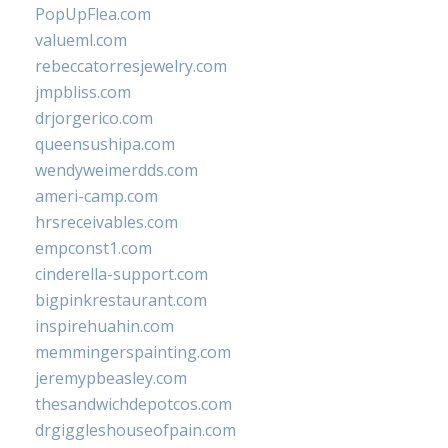
PopUpFlea.com
valueml.com
rebeccatorresjewelry.com
jmpbliss.com
drjorgerico.com
queensushipa.com
wendyweimerdds.com
ameri-camp.com
hrsreceivables.com
empconst1.com
cinderella-support.com
bigpinkrestaurant.com
inspirehuahin.com
memmingerspainting.com
jeremypbeasley.com
thesandwichdepotcos.com
drgiggleshouseofpain.com