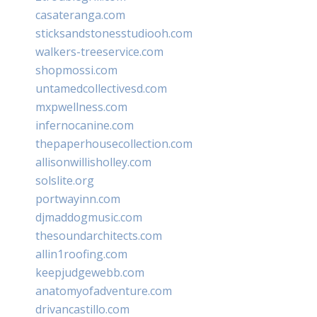
casateranga.com
sticksandstonesstudiooh.com
walkers-treeservice.com
shopmossi.com
untamedcollectivesd.com
mxpwellness.com
infernocanine.com
thepaperhousecollection.com
allisonwillisholley.com
solslite.org
portwayinn.com
djmaddogmusic.com
thesoundarchitects.com
allin1roofing.com
keepjudgewebb.com
anatomyofadventure.com
drivancastillo.com