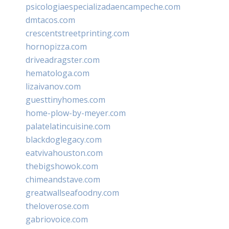
psicologiaespecializadaencampeche.com
dmtacos.com
crescentstreetprinting.com
hornopizza.com
driveadragster.com
hematologa.com
lizaivanov.com
guesttinyhomes.com
home-plow-by-meyer.com
palatelatincuisine.com
blackdoglegacy.com
eatvivahouston.com
thebigshowok.com
chimeandstave.com
greatwallseafoodny.com
theloverose.com
gabriovoice.com